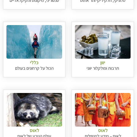
סלוניקי, חלקידיקי והר אתוס
סנטוריני, מיקונוס והקיקלאדיים
יוון
כללי
תרבות ופולקלור יווני
הכול על קרחונים בעולם
לאוס
לאוס
לאוס – מידע למטיילים
עולם הטבע של לאוס