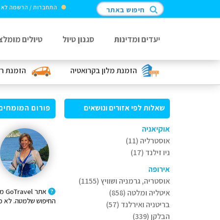
התחברות / הרשמה לא
חיפוש באתר
יעדים ומדינות
סגנון טיול
טיולים מומלצ
הזמנת מלון
בקרואטיה
הזמנת ר
שאלות לפי אזורים ונושאים
פורום המומחים
אוקיאניה
אוסטרליה (11)
ניו זילנד (17)
אירופה
אוסטריה, גרמניה ושוויץ (1155)
אתר
איטליה ומלטה (858)
החיפוש שלמטה. לא מצ
בריטניה ואירלנד (57)
הבלקן (339)