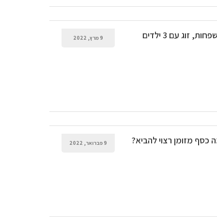
הי אשמח לקבל המלצות על בתי מלון 5 כוכבים מותאמות למשפחות, זוג עם 3 ילדים
9 מרץ, 2022
בון העבודה שבוע הבא ל 5 ימים.. כמה כסף מזומן רצוי להביא?
9 פברואר, 2022