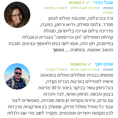
ענבל כבירי
7 תשובות
מומחה:
מדריכי ויועצי טיולים
ספרד, פורטוגל
ואנדורה
גרה בברצלונה, מתכננת טיולים לצפון
ספרד. צלמת סטילס, וידיאו ורחפן, כותבת,
מדריכת צילום ועריכה בלייטרום, מנהלת
קהילות המטיילים "ויקי וכריסטינה" בעברית ובאנגלית
בפייסבוק. חוץ מזה, אמא לשני בנים ולאינסוף עציצים. חובבת
וינטאג׳ ואומנות. צמחונית. ...
המשך
שוהם יוסף
6 תשובות
מומחה:
מדריכי ויועצי טיולים
ארה"ב וקנדה
מתמחה בבניית מסלולים וטיולים בהתאמה
אישית למטיילים בארצות הברית וקנדה,
בעל ניסיון עשיר בביקור ביותר מ־30 מדינות
בצפון היבשת. הניסיון האישי, לצד היכרות
עם ערים, עיירות ונקודות חן פחות מוכרות, מאפשרים ליצור
עבור כל מטייל מסלול מדויק, שמשלב בין אטרקציות מרכזיות
לבין מקומות ייחודיים ואותנטיים. מקפיד לשוב מדי שנה ולגלות