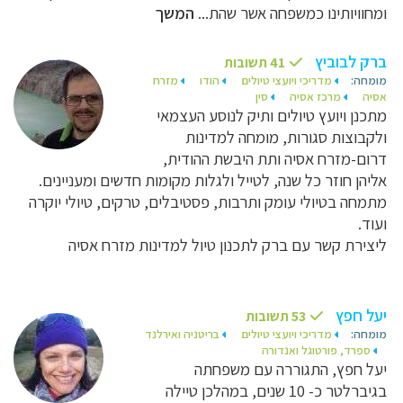
ומחוויותינו כמשפחה אשר שהת...
המשך
ברק לבוביץ
41 תשובות
מומחה:
מדריכי ויועצי טיולים
הודו
מזרח
אסיה
מרכז אסיה
סין
מתכנן ויועץ טיולים ותיק לנוסע העצמאי
ולקבוצות סגורות, מומחה למדינות
דרום-מזרח אסיה ותת היבשת ההודית,
אליהן חוזר כל שנה, לטייל ולגלות מקומות חדשים ומעניינים.
מתמחה בטיולי עומק ותרבות, פסטיבלים, טרקים, טיולי יוקרה
ועוד.
ליצירת קשר עם ברק לתכנון טיול למדינות מזרח אסיה
יעל חפץ
53 תשובות
מומחה:
מדריכי ויועצי טיולים
בריטניה ואירלנד
ספרד, פורטוגל ואנדורה
יעל חפץ, התגוררה עם משפחתה
בגיברלטר כ- 10 שנים, במהלכן טיילה