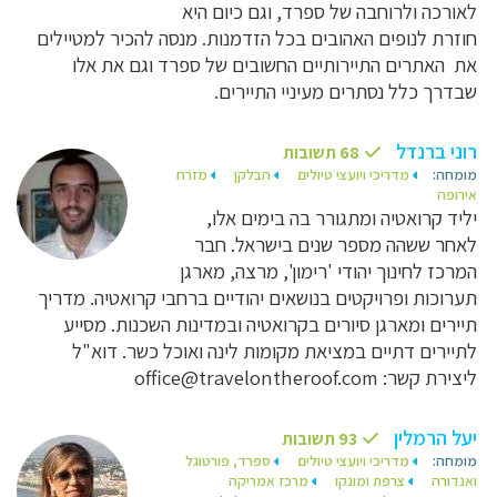
לאורכה ולרוחבה של ספרד, וגם כיום היא
חוזרת לנופים האהובים בכל הזדמנות.
מנסה להכיר למטיילים
את האתרים התיירותיים החשובים של ספרד וגם את אלו
שבדרך כלל נסתרים מעיניי התיירים.
רוני ברנדל
68 תשובות
מומחה:
מדריכי ויועצי טיולים
הבלקן
מזרח
אירופה
יליד קרואטיה ומתגורר בה בימים אלו,
לאחר ששהה מספר שנים בישראל. חבר
המרכז לחינוך יהודי 'רימון', מרצה, מארגן
תערוכות ופרויקטים בנושאים יהודיים ברחבי קרואטיה. מדריך
תיירים ומארגן סיורים בקרואטיה ובמדינות השכנות. מסייע
לתיירים דתיים במציאת מקומות לינה ואוכל כשר. דוא"ל
ליצירת קשר: office@travelontheroof.com
יעל הרמלין
93 תשובות
מומחה:
מדריכי ויועצי טיולים
ספרד, פורטוגל
ואנדורה
צרפת ומונקו
מרכז אמריקה