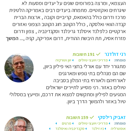
העצמאי, ומרצה בפורומים שונים על יעדים ומסעות לא
שיגרתים ואקזוטיים. מתמחה ביעדים רבים באמריקה הלטינית
מרכז ודרום כולל בהאמאס, קריביים וקובה , ארצות הברית
קנדה הוואי ואלסקה , כולל הקוטב חוג הקוטב הצפוני ואזורים
ארקטיים כלפלנד איסלנד גרינלנד וסקנדינביה , צפון ודרום
מזרח אסיה, תת היבשת ההודית, דרום אפריקה, קניה ,...
המשך
רני דולדנר
191 תשובות
מומחה:
מדריכי ויועצי טיולים
יוון וטורקיה
מתגורר יחד עם אורלי בחצי האי פיליון ביוון,
שם הם מנהלים בתי נופש ומארגנים
לאורחיהם ולאורחי בתי המלון בסביבה
טיולים באזור. רני מסייע לתיירים ישראלים
המגיעים לפיליון ומתקשים למצוא את דרכם, ומייעץ במסלולי
טיול באזור ולהמשך הדרך ביוון.
זאביק רילסקי
159 תשובות
מומחה:
מדריכי ויועצי טיולים
מרצים
אוסטרליה
ניו זילנד
סקנדינביה ואיסלנד