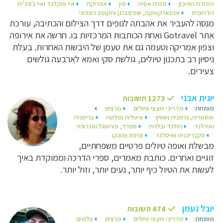
המזרח התיכון
מזרח אסיה
סין
אפריקה
איי פוקלנד ואיי ג'ורג'יה
הדרומית
אנטארקטיקה, שפיצברגן והקוטב הצפוני
מנסה להעביר את אהבתה לנופים דרך הצילום והכתיבה, עורכת
אתר Gotravel ואחת הכותבות המרכזיות בו. חרשה את אירופה
וצפון אמריקה וטעמה גם את טעמן של היבשות האחרות. בעלת
ניסיון רב בתכנון טיולים, גולשת סקי ואמא לארבעה גולשים
צעירים.
יונית אבני
1273 תשובות
מומחה:
מדריכי ויועצי טיולים
מרצים
אוסטריה, גרמניה ושוויץ
איטליה ומלטה
בריטניה
ואירלנד
הולנד ובלגיה
ספרד, פורטוגל ואנדורה
סקנדינביה ואיסלנד
צרפת ומונקו
מבשלת ואופה טיולים פרטיים משפחתיים,
זוגיים ואחרים. כותבת מאמרים, ספרי הדרכה וממוקדת באיך
לעשות את הטיול כיף יותר, נעים יותר, וזול יותר.
יובל נעמן
474 תשובות
מומחה:
מדריכי ויועצי טיולים
מרצים
צלמים