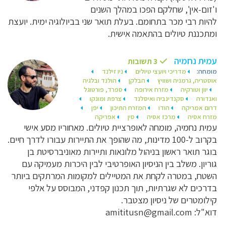
ו'זום-אין', שחלקם הפכו במהלך השנים
להיות רבי מכר בתחומם. בעלת תואר שני בביולוגיה ימית. יועצת
ומתכננת טיולים בהתאמה אישית.
עמית נחמיה
3 תשובות
מומחה:
מדריכי ויועצי טיולים
ניו זילנד
אוסטריה, גרמניה ושוויץ
הבלקן
הולנד ובלגיה
יוון וטורקיה
מזרח אירופה
ספרד, פורטוגל
ואנדורה
סקנדינביה ואיסלנד
צרפת ומונקו
דרום אמריקה
הודו
המזרח התיכון
יפן
מזרח אסיה
מרכז אסיה
סין
אפריקה
עמית נחמיה, מומחה לאופרציית טיולים. מאחוריו מסע אישי
בקרוב ל-100 מדינות, מה שהופך את התיירות עבורו לדרך חיים.
בוגר תואר ראשון בניהול מלונאות ותיירות מאוניברסיטת בן
גוריון. משלב בין הניסיון האופרטיבי לבין היכרות מעמיקה עם
השטח, במטרה לקחת את המטיילים למקומות המרתקים ביותר
בדרכים לא שגרתיות, תוך תכנון קפדני, המבוסס על אלפי
קילומטרים של ניסיון מצטבר.
דוא"ל: amititusn@gmail.com