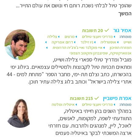
שהופך טיול לבלתי נשכח. רותם חי ונושם את עולם התייר...
המשך
אמיר גור
20 תשובות
מומחה:
מדריכי ויועצי טיולים
מרצים
צלילה
ושייט
אוסטרליה
ניו זילנד
דרום אמריקה
המזרח התיכון
איי פוקלנד ואיי ג'ורג'יה הדרומית
אנטארקטיקה, שפיצברגן והקוטב הצפוני
מוביל ומדריך טיולי ספארי צלילה ושייט,
ומתאים תכניות טיול לקבוצות ולמטיילים עצמאיים. ביולוג ימי
בהכשרתו, כתב וצלם תת-ימי, מחבר הספר "מתחת למים - 44
אתרי צלילה בישראל" וכותב בלוג צלילה עתיר תוכן.
אפרת פישביין
215 תשובות
מומחה:
מדריכי ויועצי טיולים
איטליה ומלטה
במהלך השנים בהן חייתי באיטליה,
התוודעתי לשפה, למקומות, לאנשים,
לאוכל, ליין, למנהגים ולתרבות. עם חזרתי
ארצה המשכתי לבקר באיטליה פעמים