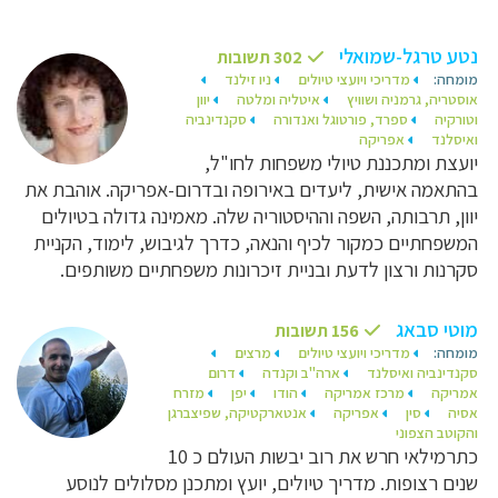
נטע טרגל-שמואלי
302 תשובות
מומחה:
מדריכי ויועצי טיולים
ניו זילנד
אוסטריה, גרמניה ושוויץ
איטליה ומלטה
יוון
וטורקיה
ספרד, פורטוגל ואנדורה
סקנדינביה
ואיסלנד
אפריקה
יועצת ומתכננת טיולי משפחות לחו"ל,
בהתאמה אישית, ליעדים באירופה ובדרום-אפריקה. אוהבת את
יוון, תרבותה, השפה וההיסטוריה שלה. מאמינה גדולה בטיולים
המשפחתיים כמקור לכיף והנאה, כדרך לגיבוש, לימוד, הקניית
סקרנות ורצון לדעת ובניית זיכרונות משפחתיים משותפים.
מוטי סבאג
156 תשובות
מומחה:
מדריכי ויועצי טיולים
מרצים
סקנדינביה ואיסלנד
ארה"ב וקנדה
דרום
אמריקה
מרכז אמריקה
הודו
יפן
מזרח
אסיה
סין
אפריקה
אנטארקטיקה, שפיצברגן
והקוטב הצפוני
כתרמילאי חרש את רוב יבשות העולם כ 10
שנים רצופות. מדריך טיולים, יועץ ומתכנן מסלולים לנוסע