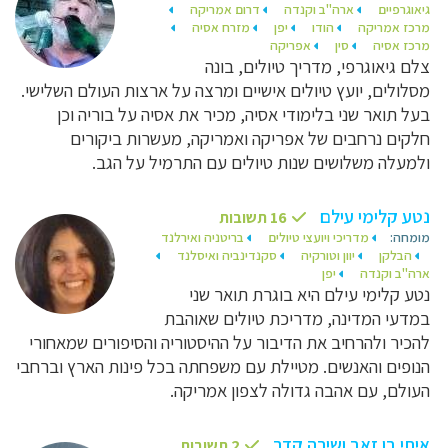
גיאוגרפיים
ארה"ב וקנדה
דרום אמריקה
מרכז אמריקה
הודו
יפן
מזרח אסיה
מרכז אסיה
סין
אפריקה
צלם גיאוגרפי, מדריך טיולים, בונה
מסלולים, יועץ טיולים אישיים ומרצה על ארצות העולם השלישי.
בעל תואר שני בלימודי אסיה, מכיר את אסיה על בוריה וכן
חלקים נרחבים של אפריקה ואמריקה, מעשרות ביקורים
ולמעלה משלושים שנות טיולים עם התרמיל על הגב.
נטע קלימי עילם
16 תשובות
מומחה:
מדריכי ויועצי טיולים
בריטניה ואירלנד
הבלקן
יוון וטורקיה
סקנדינביה ואיסלנד
ארה"ב וקנדה
יפן
נטע קלימי עילם היא בוגרת תואר שני
במדעי המדינה, מדריכת טיולים שאוהבת
להכיר ולהרחיב את הדיבור על ההיסטוריה והסיפורים שמאחורי
הנופים והאנשים. מטיילת עם משפחתה בכל פינות הארץ וברחבי
העולם, עם אהבה גדולה לצפון אמריקה.
איתי בן זאב ושירה קדר
2 תשובות