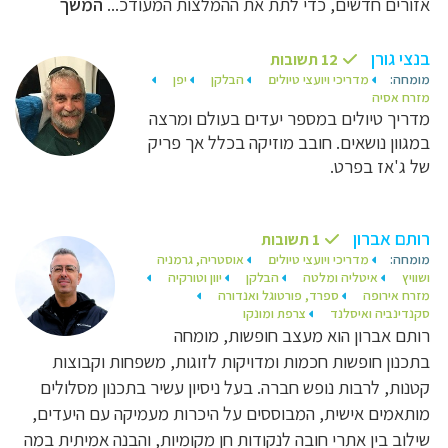
אזורים חדשים, כדי לתת את ההמלצות המעודכ...
המשך
בנצי גורן
12 תשובות
מומחה:
מדריכי ויועצי טיולים
הבלקן
יפן
מזרח אסיה
מדריך טיולים במספר יעדים בעולם ומרצה
במגוון נושאים. חובב מוזיקה בכלל אך פריק
של ג'אז בפרט.
רותם אברון
1 תשובות
מומחה:
מדריכי ויועצי טיולים
אוסטריה, גרמניה
ושוויץ
איטליה ומלטה
הבלקן
יוון וטורקיה
מזרח אירופה
ספרד, פורטוגל ואנדורה
סקנדינביה ואיסלנד
צרפת ומונקו
רותם אברון הוא מעצב חופשות, מומחה
בתכנון חופשות חכמות ומדויקות לזוגות, משפחות וקבוצות
קטנות, לרבות נופש חברה. בעל ניסיון עשיר בתכנון מסלולים
מותאמים אישית, המבוססים על היכרות מעמיקה עם היעדים,
שילוב בין אתרי חובה לנקודות חן מקומיות, והבנה אמיתית במה