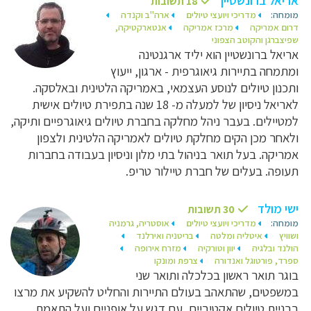
אריאל ברונשטיין
18 תשובות
מומחה:
מדריכי ויועצי טיולים
ארה"ב וקנדה
דרום אמריקה
מרכז אמריקה
אנטארקטיקה,
שפיצברגן והקוטב הצפוני
אריאל ברונשטיין הוא יליד ארגנטינה
ומתמחה בתיירות גיאוגרפית - ארגון, ייעוץ
ותכנון טיולים ‏לנוסע העצמאי, באמריקה הלטינית ובאלסקה.
לאריאל ניסיון של למעלה מ- 18 שנה בתפירת ‏טיולים אישית
למטיילים. בעבר ניהל מחלקה בחברת טיולים גיאוגרפיים ותיקה,
ולאחר מכן הקים ‏מחלקת טיולים לאמריקה הלטינית ולצפון
אמריקה. בעל תואר בניהול בתי מלון וניסיון בעבודה ‏בחברות
תעופה.‏ בעלים של חברת טיילור טריפ.
ישי מולד
30 תשובות
מומחה:
מדריכי ויועצי טיולים
אוסטריה, גרמניה
ושוויץ
איטליה ומלטה
בריטניה ואירלנד
הולנד ובלגיה
יוון וטורקיה
מזרח אירופה
ספרד, פורטוגל ואנדורה
צרפת ומונקו
בוגר תואר ראשון בכלכלה ותואר שני
במשפטים, שהתאהב בעולם התיירות והחליט להשקיע את מרצו
בבניית טיולים אקטיביים, עם דגש על אופניים ועל התאמת