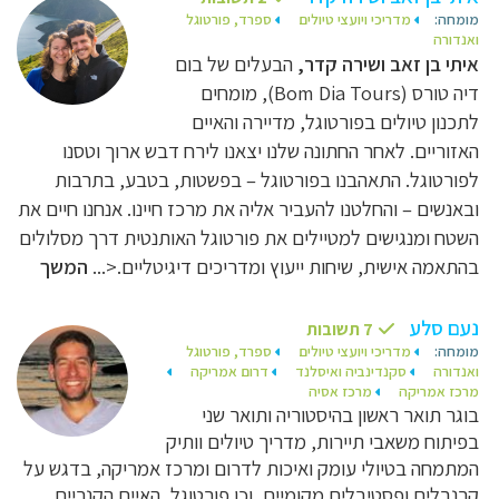
מומחה:
מדריכי ויועצי טיולים
ספרד, פורטוגל
ואנדורה
איתי בן זאב ושירה קדר,
הבעלים של בום
דיה טורס (Bom Dia Tours), מומחים
לתכנון טיולים בפורטוגל, מדיירה והאיים
האזוריים. לאחר החתונה שלנו יצאנו לירח דבש ארוך וטסנו
לפורטוגל. התאהבנו בפורטוגל – בפשטות, בטבע, בתרבות
ובאנשים – והחלטנו להעביר אליה את מרכז חיינו. אנחנו חיים את
השטח ומנגישים למטיילים את פורטוגל האותנטית דרך מסלולים
בהתאמה אישית, שיחות ייעוץ ומדריכים דיגיטליים.<...
המשך
נעם סלע
7 תשובות
מומחה:
מדריכי ויועצי טיולים
ספרד, פורטוגל
ואנדורה
סקנדינביה ואיסלנד
דרום אמריקה
מרכז אמריקה
מרכז אסיה
בוגר תואר ראשון בהיסטוריה ותואר שני
בפיתוח משאבי תיירות, מדריך טיולים וותיק
המתמחה בטיולי עומק ואיכות לדרום ומרכז אמריקה, בדגש על
קרנבלים ופסטיבלים מקומיים, וכן פורטוגל, האיים הקנריים,