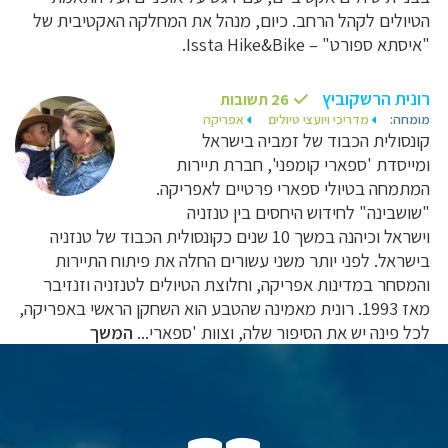
הטיולים לקהל הרחב. כיום, מנהל את המחלקה האקטיבית של
"איסתא ספורט" – Issta Hike&Bike.
רונית הרשקוביץ
26 תשובות
מומחה:
מדריכי ויועצי טיולים
אפריקה
קונסולית הכבוד של זמביה בישראל
ומייסדת 'ספארי קומפני', חברת תיירות
המתמחה בטיולי ספארי פרטיים לאפריקה.
"שושבינה" לחידוש היחסים בין טנזניה
וישראל וכיהנה במשך 10 שנים כקונסולית הכבוד של טנזניה
בישראל. לפני יותר משני עשורים החלה את פיתוח התיירות
והמסחר במדינות אפריקה, וחלוצת הטיולים לטנזניה וזנזיבר
מאז 1993. רונית מאמינה שהטבע הוא השחקן הראשי באפריקה,
לכל פינה יש את הסיפור שלה, וצוות 'ספארי...
המשך