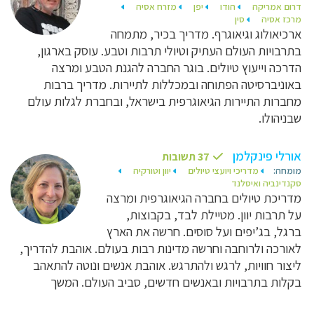
דרום אמריקה
הודו
יפן
מזרח אסיה
מרכז אסיה
סין
ארכיאולוג וגיאוגרף. מדריך בכיר, מתמחה
בתרבויות העולם העתיק וטיולי תרבות וטבע. עוסק בארגון,
הדרכה וייעוץ טיולים. בוגר החברה להגנת הטבע ומרצה
באוניברסיטה הפתוחה ובמכללות לתיירות. מדריך ברבות
מחברות התיירות הגיאוגרפית בישראל, ובחברת לגלות עולם
שבניהולו.
אורלי פינקלמן
37 תשובות
מומחה:
מדריכי ויועצי טיולים
יוון וטורקיה
סקנדינביה ואיסלנד
מדריכת טיולים בחברה הגיאוגרפית ומרצה
על תרבות יוון. מטיילת לבד, בקבוצות,
ברגל, בג’יפים ועל סוסים. חרשה את הארץ
לאורכה ולרוחבה וחרשה מדינות רבות בעולם. אוהבת להדריך,
ליצור חוויות, לרגש ולהתרגש. אוהבת אנשים ונוטה להתאהב
בקלות בתרבויות ובאנשים חדשים, סביב העולם. המשך