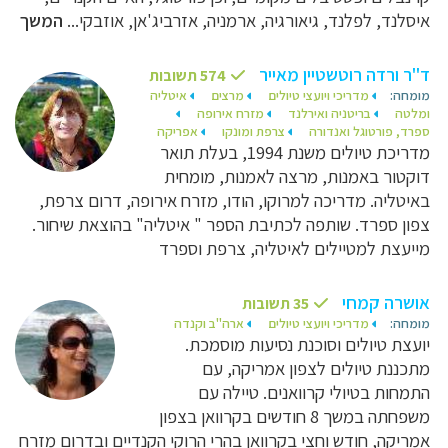
איסלנד, לפלנד, גיאורגיה, ארמניה, אזרביג'אן, אוזבקי...
המשך
ד"ר ורדה רוטשטיין מאייר
574 תשובות
מומחה:
מדריכי ויועצי טיולים
מרצים
איטליה
ומלטה
בריטניה ואירלנד
מזרח אירופה
ספרד, פורטוגל ואנדורה
צרפת ומונקו
אפריקה
מדריכת טיולים משנת 1994, בעלת תואר
דוקטור באמנות, מרצה לאמנות, מומחית
באיטליה. מדריכה למרוקו, הודו, מזרח אירופה, דרום צרפת,
צפון ספרד. שותפה לכתיבת הספר " איטליה" בהוצאת שיחור.
מייעצת למטיילים לאיטליה, צרפת וספרד
אושרה קמחי
35 תשובות
מומחה:
מדריכי ויועצי טיולים
ארה"ב וקנדה
יועצת טיולים וסוכנת נסיעות מוסמכת.
מתכננת טיולים לצפון אמריקה, עם
התמחות בטיולי קרוואנים. טיילה עם
משפחתה במשך 8 חודשים בקרוואן בצפון
אמריקה, חודש וחצי בקרוואן בהרי הרוקי הקנדיים ובדרום מזרח