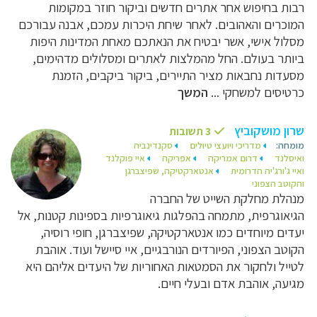
רבות בחיפוש אחר אתרים חדשים וביקור חוזר במקומות
המוכרים והאהובים. לאחר שיחת היכרות עמכם, אבנה עבורכם
מסלול אישי, אשר יבטיח את הנאתכם מאחת המדינות היפות
ביותר בעולם. החל מהמלצות לאתרים ומסלולים מדהימים,
מסעדות נחבאות מציר התיירים, ביקור ביקבים, הזמנת
כרטיסים למשחקי ...
המשך
שרון מושקוביץ
3 תשובות
מומחה:
מדריכי ויועצי טיולים
סקנדינביה
ואיסלנד
דרום אמריקה
אפריקה
איי פוקלנד
ואיי ג'ורג'יה הדרומית
אנטארקטיקה, שפיצברגן
והקוטב הצפוני
מנהלת מחלקת השייט של החברה
הגיאוגרפית, מתמחה בהפלגות גיאוגרפיות בספינות קטנות, אל
יעדים מיוחדים כמו אנטארקטיקה, שפיצברגן, חופי רוסיה,
הקוטב הצפוני, הפיורדים הנורבגיים, איי סיישל ועוד. אוהבת
לטייל ולחקור את הסמטאות האחוריות של היעדים אליהם היא
מגיעה, אוהבת אדם ובעלי חיים.