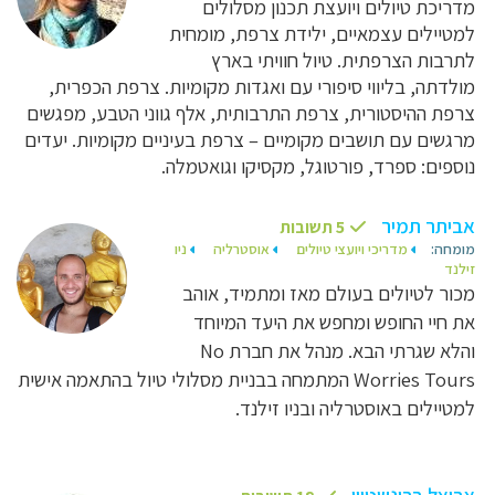
מדריכת טיולים ויועצת תכנון מסלולים
למטיילים עצמאיים, ילידת צרפת, מומחית
לתרבות הצרפתית. טיול חוויתי בארץ
מולדתה, בליווי סיפורי עם ואגדות מקומיות. צרפת הכפרית,
צרפת ההיסטורית, צרפת התרבותית, אלף גווני הטבע, מפגשים
מרגשים עם תושבים מקומיים – צרפת בעיניים מקומיות. יעדים
נוספים: ספרד, פורטוגל, מקסיקו וגואטמלה.
אביתר תמיר
5 תשובות
מומחה:
מדריכי ויועצי טיולים
אוסטרליה
ניו
זילנד
מכור לטיולים בעולם מאז ומתמיד, אוהב
את חיי החופש ומחפש את היעד המיוחד
והלא שגרתי הבא. מנהל את חברת No
Worries Tours המתמחה בבניית מסלולי טיול בהתאמה אישית
למטיילים באוסטרליה ובניו זילנד.