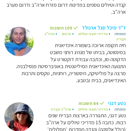
קנדה וטיולים נוספים במדינות דרום מזרח ארה"ב ודרום מערב
ארה"ב.
ד"ר מיכל סגל ארנולד
109 תשובות
מומחה:
מדריכי ויועצי טיולים
מרצים
ארה"ב
וקנדה
חיה תקופה ארוכה בשמורה אינדיאנית
במינסוטה, בביתו של מנהיג רוחני משבט
הדקוטה-סו, וכתבה עבודת דוקטורט על
התנועה האינדיאנית המיליטנטית באוניברסיטת פנסילבניה.
מרצה על פוליטיקה, היסטוריה, רוחניות, טקסים ותרבות
האינדיאנים, בבית ובטבע.
נטע דגני
64 תשובות
מומחה:
מדריכי ויועצי טיולים
ארה"ב וקנדה
נטע דגני, התגוררה בארצות הברית שנים
רבות. כתבה 15 מדריכי טיולים על ארה"ב
(כולל אלסקה) וקנדה מסדרות 'מסלולים'