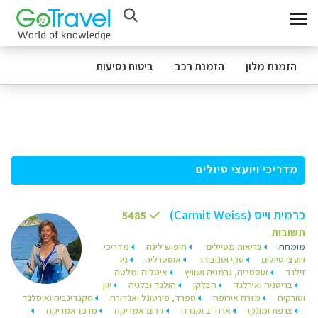
הזמנת מלון
הזמנת רכב
ביטוח נסיעות
מדריכי ויועצי טיולים
כרמית וייס (Carmit Weiss)
5485
תשובות
מומחה:
בריאות מטיילים
חיפוש לינה
מדריכי
ויועצי טיולים
סקי וסנובורד
אוסטרליה
ניו
זילנד
אוסטריה, גרמניה ושוויץ
איטליה ומלטה
בריטניה ואירלנד
הבלקן
הולנד ובלגיה
יוון
וטורקיה
מזרח אירופה
ספרד, פורטוגל ואנדורה
סקנדינביה ואיסלנד
צרפת ומונקו
ארה"ב וקנדה
דרום אמריקה
מרכז אמריקה