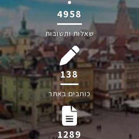
6041
שאלות ותשובות
169
כותבים באתר
1570