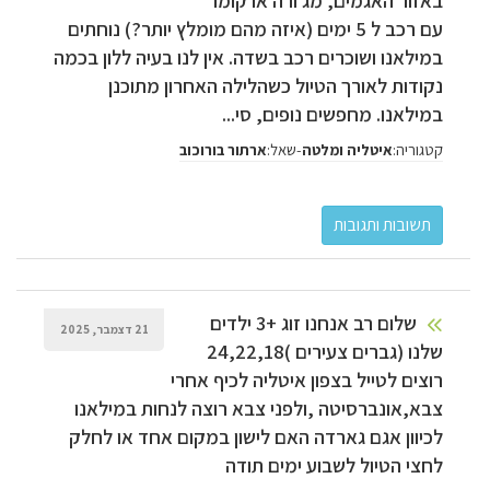
באזור האגמים, מג'ורה או קומו
עם רכב ל 5 ימים (איזה מהם מומלץ יותר?) נוחתים
במילאנו ושוכרים רכב בשדה. אין לנו בעיה ללון בכמה
נקודות לאורך הטיול כשהלילה האחרון מתוכנן
במילאנו. מחפשים נופים, סי...
קטגוריה:
-
שאל:
איטליה ומלטה
ארתור בורוכוב
שלום רב אנחנו זוג +3 ילדים
21 דצמבר, 2025
שלנו (גברים צעירים )24,22,18
רוצים לטייל בצפון איטליה לכיף אחרי
צבא,אונברסיטה ,ולפני צבא רוצה לנחות במילאנו
לכיוון אגם גארדה האם לישון במקום אחד או לחלק
לחצי הטיול לשבוע ימים תודה