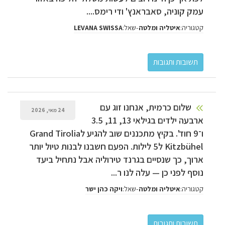
עמק קוניה, סאבראנץ' ודי רימס....
קטגוריה:
-
שאל:
איטליה ומלטה
LEVANA SWISSA
שלום כרמית, אנחנו זוג עם
24 מאי, 2026
ארבעה ילדים בגילאי 13, 11, 3.5
ו־9 חוד'. בקיץ מתכננים שוב להגיע לGrand Tirolia
Kitzbühel ל5 לילות. הפעם חשבנו לבנות טיול יותר
ארוך, כך שנסיים בגרנד טירוליה אבל נתחיל ביעד
נוסף לפני כן — עלה לנו ר...
קטגוריה:
-
שאל:
איטליה ומלטה
ויקה כהן ישר