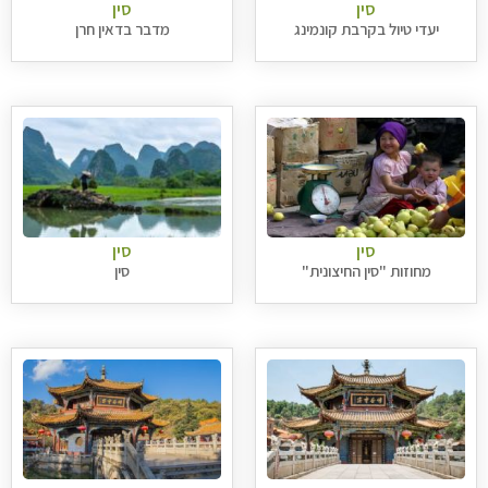
סין
סין
יעדי טיול בקרבת קונמינג
מדבר בדאין חרן
סין
סין
מחוזות "סין החיצונית"
סין