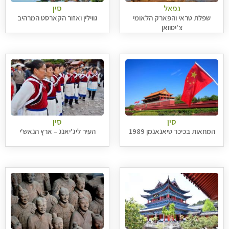
נפאל
סין
שפלת טראי והפארק הלאומי
גווילין ואזור הקארסט המרהיב
צ'יטוואן
סין
סין
המחאות בכיכר טיאנאנמן 1989
העיר ליג'יאנג – ארץ הנאש'י