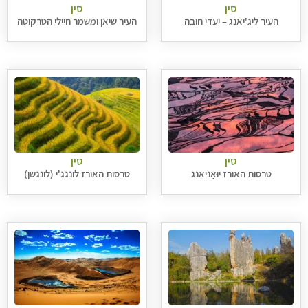
סין
סין
העיר ליג'יאנג – יעדי חובה
העיר שיאן ומשמר חיילי הטרקוטה
סין
סין
טרסות האורז יוּאַניאנג
טרסות האורז לונגג'י (לונגשן)