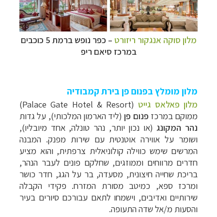
מלון
סוקה אנגקור ריזורט
–
כפר נופש ברמת 5 כוכבים
במרכז סיאם ריפ
מלון מומלץ בפנום פן בירת קמבודיה
מלון פאלאס גייט
(
Palace Gate Hotel & Resort
)
ממוקם במרכז
פנום פן
(ליד הארמון המלכותי), על גדות
נהר המקונג
(או נכון יותר, נהר טונלה, אחד מיובליו),
ושומר על אווירה אוטנטית עם שירות מפנק. המבנה
המרשים שימש כווילה קולוניאלית צרפתית, והוא מציע
חדרים מרווחים וממוזגים, שחלקם פונים לעבר הנהר,
בריכת שחייה חיצונית, מסעדה, בר על הגג, חדר כושר
ומרכז ספא, כמיטב מסורת המזרח. פקידי הקבלה
שירותיים ואדיבים, וישמחו לתאם עבורכם סיורים בעיר
והסעות מ/אל שדה התעופה.