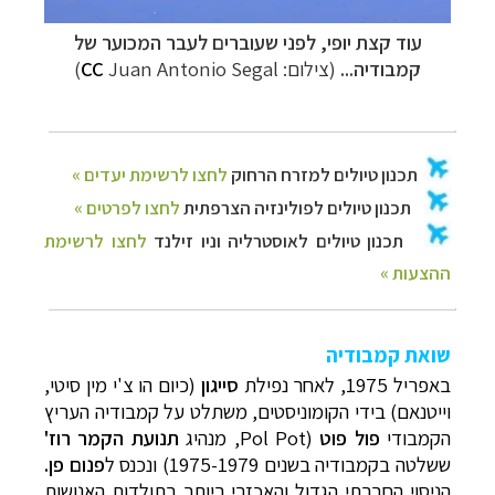
עוד קצת יופי, לפני שעוברים לעבר המכוער של
קמבודיה...
(צילום:
Juan Antonio Segal)
CC
שואת קמבודיה
באפריל 1975, לאחר נפילת
סייגון
(כיום הו צ'י מין סיטי,
וייטנאם) בידי הקומוניסטים, משתלט
על קמבודיה
העריץ
הקמבודי
פול פוט
(Pol Pot,
מנהיג
תנועת הקמר רוז'
ששלטה בקמבודיה בשנים 1975-1979
) ונכנס ל
פנום פן.
הניסוי החברתי הגדול והאכזרי ביותר בתולדות האנושות