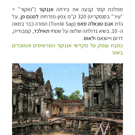
ממלכת
קמר
קבעה את בירתה
אַנְגְקוֹר
("
נאקור
" =
"עיר" בסנסקריט) 320 ק"מ צפון-מזרחית
לפנום
פן
, על
גדת
אגם
טונאלה
סאפ
(
Tonlé Sap
) הפורה כבר במאה
ה- 10.
בשיא גדולתה שלטה על שטחי
תאילנד
, קמבודיה,
דרום
וייטנאם
ו
לאוס
.
כתבת עומק על מקדשי אנגקור המרשימים והמוכרים
ביותר