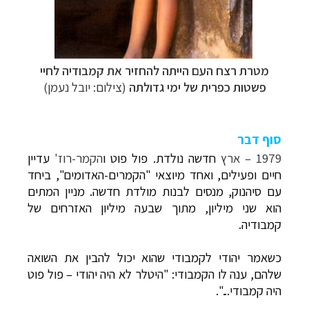
מטרת רצח העם הייתה להחזיר את קמבודיה לחיי
פשטות כפרית של ימי גדולתה
(צילום: יובל נעמן)
סוף דבר
1979 – ארץ
חדשה נולדת. פול פוט
ו
הקמר-רוז'
עדיין
חיים ופעילים, ואחד מיוצאי "הקמרים-האדומים", ביחד
עם
סיהנוק,
מנסים לבנות מולדת חדשה. מניין המתים
הוא שני מיליון, מתוך שבעה מיליון האזרחים של
קמבודיה.
כשאמר יהודי לקמבודי שהוא יכול להבין את השואה
שלהם, ענה לו הקמבודי: "
היטלר
לא היה יהודי – פול פוט
היה קמבודי...".