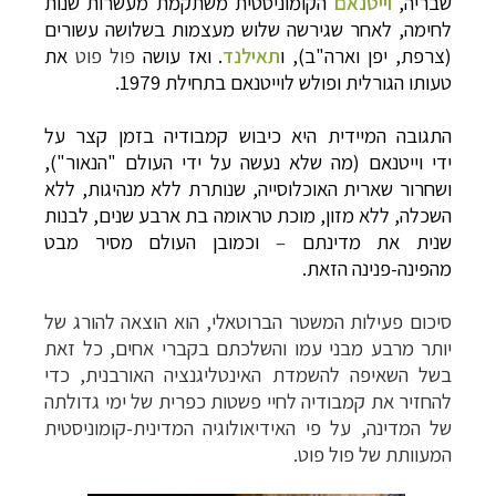
שבריה,
וייטנאם
הקומוניסטית משתקמת מעשרות שנות
לחימה, לאחר שגירשה שלוש מעצמות בשלושה עשורים
(צרפת, יפן וארה"ב), ו
תאילנד
. ואז עושה
פול פוט
את
טעותו הגורלית ופולש
לוייטנאם
בתחילת 1979.
התגובה המיידית היא כיבוש קמבודיה בזמן קצר על
ידי
וייטנאם
(מה שלא נעשה על ידי העולם "הנאור"),
ושחרור שארית האוכלוסייה, שנותרת ללא מנהיגות, ללא
השכלה, ללא מזון, מוכת טראומה בת ארבע שנים, לבנות
שנית את מדינתם
–
וכמובן העולם מסיר מבט
מהפינה-פנינה הזאת.
סיכום פעילות המשטר הברוטאלי, הוא הוצאה להורג של
יותר מרבע מבני עמו והשלכתם בקברי אחים, כל זאת
בשל השאיפה להשמדת האינטליגנציה
האורבנית
, כדי
להחזיר את קמבודיה לחיי פשטות כפרית של ימי גדולתה
של המדינה, על פי האידיאולוגיה המדינית-קומוניסטית
המעוותת של פול פוט.