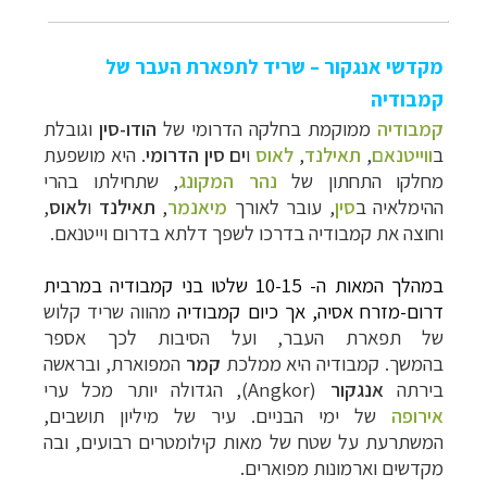
מקדשי אנגקור – שריד לתפארת העבר של
קמבודיה
קמבודיה
ממוקמת בחלקה הדרומי של
הודו-סין
וגובלת
ב
ווייטנאם
,
תאילנד
,
לאוס
ו
ים סין הדרומי
. היא מושפעת
מחלקו התחתון של
נהר
המ
קונג
,
שתחילתו בהרי
ההימלאיה ב
סין
, עובר לאורך
מיאנמר
,
תאילנד
ו
לאוס
,
וחוצה את קמבודיה בדרכו לשפך דלתא בדרום
וייטנאם
.
במהלך המאות ה- 10-15 שלטו בני קמבודיה במרבית
דרום-מזרח אסיה, אך כיום קמבודיה
מהווה שריד קלוש
של תפארת העבר, ועל הסיבות לכך אספר
בהמשך.
קמבודיה היא ממלכת
קמר
המפוארת, ובראשה
בירתה
אנגקור
(
Angkor
)
, הגדולה יותר מכל ערי
אירופה
של ימי
הבניים
. עיר של מיליון תושבים,
המשתרעת על שטח של מאות קילומטרים רבועים, ובה
מקדשים וארמונות מפוארים.