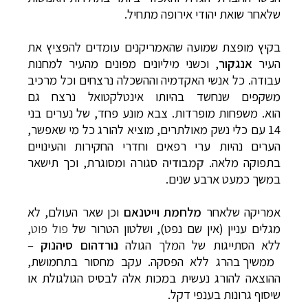
שלאחר שואת יהודי אירופה מתחיל.
בקיץ מופצת שמועה שהאמריקנים עומדים להפציץ את
העיר
אנגקור
, וכשני מיליונים מפונים מהעיר למחנות
עבודה. כל אנשי האקדמיה וההשכלה נרצחים וכל מרכיב
משקפים שנחשד בהיותו אינטלקטואל נרצח גם
הוא. משפחות מופרדות. צבא מונע פחד, של נערים בני
14 עם כלי נשק מאולתרים, מוציא להורג כל מי שאפשר,
הערים נהיות ערי רפאים וחדרי החקירות והעינויים
בתפוקה מלאה.
קמבודיה
סגורה ומסוגרת, וכך תיש
אר
במשך כמעט ארבע שנים.
אמריקה שלאחר
מלחמת
וייטנאם
וכן שאר העולם, לא
מגלים עניין (אין שם נפט), ושלטון הטרור של
פול פוט
,
ללא הסתייגות של המלך הגולה
נורדהום
סיהנוק
–
ממשיך בהרג ללא הפסקה. עקב מחסור בתחמושת,
ההוצאה להורג נעשית במכות אלה לבסיס הגולגולת או
שיסוף גרונות בענפי דקל.