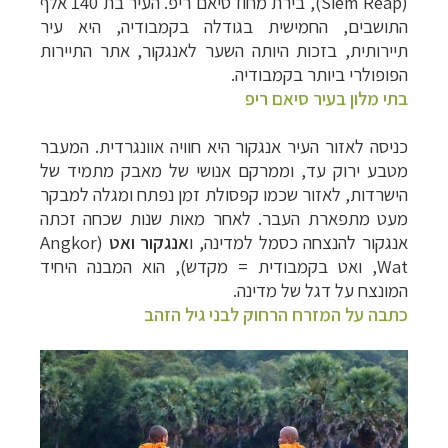
(Siem Reap), בירת מחוז סיאם ריפ. העיר בת 140 אלף
התושבים, החמישית בגודלה בקמבודיה, היא עיר
תיירותית, בזכות היותה השער לאנגקור, אתר התיירות
הפופולרי ביותר בקמבודיה.
בתי מלון בעיר סיאם ריפ
תכנון
טיולים למזרח הרחוק
לחצו לרשימת יעדים »
כניסה לאזור העיר אנגקור היא חוויה אוונגרדית. המעבר
תכנון
טיולים לפולינזיה הצרפתית
לחצו לפרטים »
מטבע ירוק עד, וממרקם אנושי של מאבק מתמיד של
תכנון
טיולים לאוסטרליה וניו זילנד
לחצו לרשימת
הישרדות, לאזור שכמו קפסולת זמן נפתח ומגלה למבקר
ההצעות »
מעט מתפארת העבר.
לאחר מאות שנות שכחה זכתה
אנגקור להנצחה כסמל למדינה, ו
אנגקור ואט
(Angkor
Wat, ואט בקמבודית = מקדש),
הוא המבנה היחיד
המונצח על דגל של מדינה.
כתבה על המזרח הרחוק לבני גיל הזהב