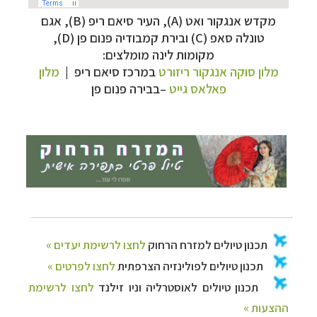
מקדש אנגקור ואט (A), העיר סיאם ריפ (B), אגם
טונלה סאפ (C) ובירת קמבודיה פנום פן (D),
תכנון
טיולים למזרח הרחוק
לחצו לרשימת יעדים »
מקומות לינה מומלצים:
תכנון
טיולים לפולינזיה הצרפתית
לחצו לפרטים »
מלון
סוקה אנגקור ריזורט
במרכז סיאם ריפ |
מלון
תכנון
טיולים לאוסטרליה וניו זילנד
לחצו לרשימת
פאלאס גייט
–
בבירה פנום פן
ההצעות »