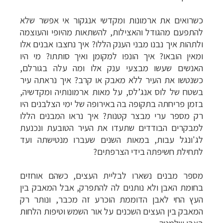
כשרואים את ארמונות ומקדשי אנגקור אי אפשר שלא
להתפעם מהגודל והאצילות, להשתאות מהיופי והעוצמה
ולתהות איך נבנו מבני הענק הללו? איך נחצבו אבנים אלו
ומאין הובאו? איך הונפו למקומן ואיך סותתו? מי היו
האנשים שעשו מבצעי ענק אלו ומה עלה בגורלם,
כשנטשו את העיר ללא מאבק או קרב? איך נראתה עיר
בשטח של
לוס
אנג’לס,
על מאות ארמונותיה ומקדשיה,
בזמן פריחתה בתקופה בה באירופה של ימי הצלבנים היו
רק מספר ערי מבצר קטנות?
איך נראו המבנים הללו
למבקרים הבודדים שתעדו את העיר הטובעת ונכנעת
לג'ונגל
עבות, במאות השנים שעברו מנטישתה ועד
לתחילת חשיפתה בידי הצרפתים?
מספר מבנים נשארו לבליית העצים, כשהם אוחזים
בחומת האבן ולא נותנים לה להתפרק, אבל המאבק בין
העץ החי לאבן הדוממת הוכרע זה מכבר, ונותר רק
המאבק בין העצים השכנים על אור השמש וטיפות הלחות