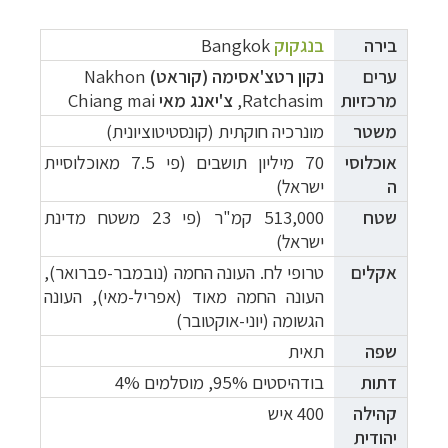
בירה
בנגקוק
Bangkok
ערים
נקון רטצ'אסימה (קוראט)
Nakhon
מרכזיות
Ratchasim,
צ'יאנג מאי
Chiang mai
משטר
מונרכיה חוקתית (קונסטיטוציונית)
אוכלוסי
70 מיליון תושבים (פי 7.5 מאוכלוסיית
ה
ישראל)
שטח
513,000 קמ"ר (פי 23 משטח מדינת
ישראל)
אקלים
טרופי לח. העונה החמה (נובמבר-פברואר),
העונה החמה מאוד (אפריל-מאי), העונה
הגשומה (יוני-אוקטובר)
שפה
תאית
דתות
בודהיסטים
95%, מוסלמים 4%
קהילה
400 איש
יהודית