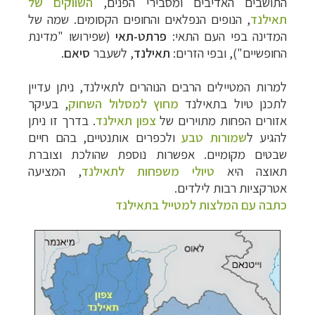
התושבים האדיבים ומסבירי הפנים,
השווקים של
תאילנד
, הנופים הנפלאים והחופים הקסומים.
שמה של
המדינה בפי העם התאי:
פרתט-תאי
(שפירושו "מדינת
החופשיים"), ובפי הזרים:
תאילנד
, לשעבר
סיאם
.
למרות המטיילים הרבים הנוהרים לתאילנד, ניתן עדיין
לתכנן טיול בתאילנד
מחוץ למסלול השחוק
, בעיקר
אזורים הפחות מתוירים של
צפון תאילנד
. בדרך זו ניתן
להגיע ל
שמורות טבע
ולכפרים אותנטיים, בהם חיים
שבטים מקומיים.
אפשרות נוספת שהולכת וצוברת
תאוצה היא
טיולי משפחות לתאילנד
, המציעה
אטרקציות רבות לילדים.
כתבה עם המלצות למטייל בתאילנד