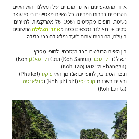
אחד מהמאפיינים היותר מוכרים של
תאילנד
הוא האיים
הטרופיים בדרום המדינה. כל האיים מצטיינים ביופי עוצר
נשימה, חופים מקסימים ושפע של אטרקציות לתיירים.
סביב איי תאילנד נמצאים כמה מ
אתרי הצלילה
החשובים
בעולם, ההופכים אותם ליעד נפלא לחובבי צלילה.
בין האיים הבולטים בצד המזרחי, לחופי
מפרץ
תאילנד
:
קו סמוי
(Koh Samui)
ושכניו
קו פאנגן
(Koh
Phangan)
ו
קו טאו
(Koh Tao)
.
ובצד המערבי, לחופי
ים אנדמן
:
האי
פוקט
(
Phuket
)
והאיים השכנים
קו פי-פי
Koh phi phi
)
ו
קו לאנטה
(
.
)
Koh Lanta
(