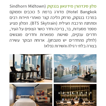
תכנון
טיולים למזרח הרחוק
לחצו לרשימת יעדים »
מלון סינדהורן מידטאון בנגקוק
(Sindhorn Midtown
תכנון
טיולים לפולינזיה הצרפתית
לחצו לפרטים »
Hotel Bangkok) מדורג ברמת 5 כוכבים וממוקם
תכנון
טיולים לאוסטרליה וניו זילנד
לחצו לרשימת
במרכז בנגקוק, מרחק הליכה קצר מאתרי תיירות רבים
ההצעות »
ומתחנת הרכבת העילית (BTS Skytrain). המלון מציע
מספר מסעדות, בר, בריכה וחדר כושר הצופים על העיר,
חדרים ענקיים, סוויטות מפוארות וחדרים מונגשים
(לחלק מהחדרים יש מטבחון). ארוחת הבוקר עשירה
בצורה בלתי רגילה והשירות נפלא!