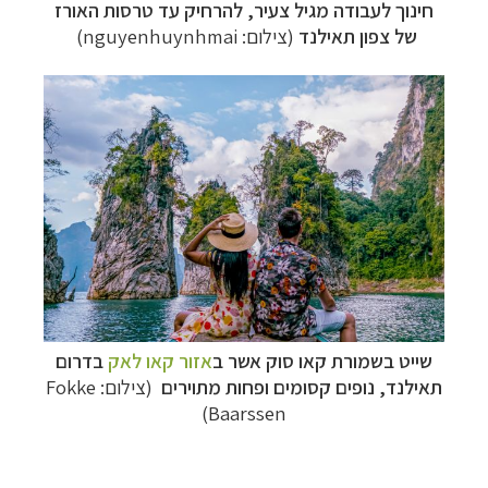
חינוך לעבודה מגיל צעיר, להרחיק עד טרסות האורז
של צפון תאילנד
(צילום: nguyenhuynhmai)
שייט ב
שמורת
קאו סוק אשר ב
אזור קאו לאק
בדרום
תאילנד, נופים קסומים ופחות מתוירים
(צילום: Fokke
Baarssen)