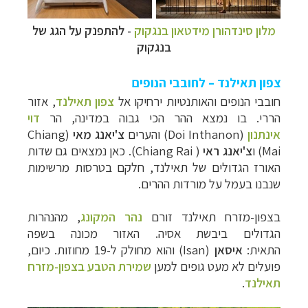
מלון סינדהורן מידטאון בנגקוק
-
להתפנק על הגג של
בנגקוק
צפון תאילנד – לחובבי הנופים
חובבי הנופים והאותנטיות ירחיקו אל
צפון תאילנד
, אזור
הררי. בו נמצא ההר הכי גבוה במדינה, הר
דוי
אינתנון
(Doi Inthanon) והערים
צ'יאנג מאי
(Chiang
Mai) ו
צ'יאנג ראי
( Chiang Rai). כאן נמצאים גם שדות
האורז הגדולים של תאילנד, חלקם בטרסות מרשימות
שנבנו בעמל על מורדות ההרים.
בצפון-מזרח תאילנד זורם
נהר המקונג
, מהנהרות
הגדולים ביבשת אסיה. האזור מכונה בשפה
התאית:
איסאן
(Isan) והוא מחולק ל-19 מחוזות. כיום,
פועלים לא מעט גופים למען
שמירת הטבע בצפון-מזרח
תאילנד
.