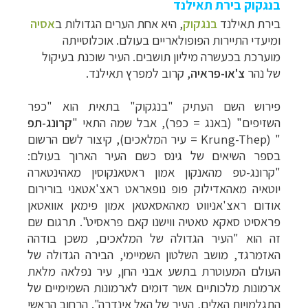
בנגקוק בירת תאילנד
בירת תאילנד
בנגקוק
, היא אחת הערים הגדולות ב
אסיה
ומיעדי התיירות הפופולאריים בעולם. אוכלוסייתה
מוערכת בכעשרה מיליון תושבים. העיר שוכנת בעיקול
של נהר
צ'או-פראיה
, קרוב למפרץ תאילנד.
פירוש השם העתיק "בנגקוק" בתאית הוא "כפר
השזיפים" (באנג = כפר), אבל שמה התאי "
קרונג-תפ
" (
Krung-Thep
= עיר המלאכים), קיצור לשם הרשום
בספר השיאים של גינס כשם העיר הארוך בעולם:
"קרונג-טפ מהאנקון אמון ראטאנקוסין מאהינטארה
יוטאיה מאהאדילוק פופ נופאראט ראצ'אטאני בורירום
אודום ראצ'אניווט מאהאסאטאן אמון פימאן אוואטאן
פראסיט סאקא טאטיה ווישנו קאם פראסיט". תרגום שם
זה הוא "העיר הגדולה של המלאכים, משכן בודהה
האזמרגד, מושב השלטון השמיימי, הבירה הגדולה של
העולם המעוטרת בתשע אבני החן, עיר נפלאה מלאת
ארמונות מלכותיים אשר דומים לארמונות השמימיים של
התגלמויות האלים, העיר של האל אינדרה". הרחוב הראשי