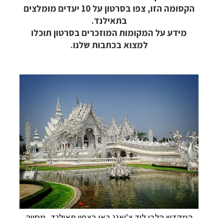
הקסומה הזו, צפו בסרטון על 10 יעדים מומלצים
בתאילנד.
מידע על המקומות המוזכרים בסרטון תוכלו
למצוא בכתבות שלנו.
תכנון
טיולים למזרח הרחוק
לחצו לרשימת יעדים »
תכנון
טיולים לפולינזיה הצרפתית
לחצו לפרטים »
תכנון
טיולים לאוסטרליה וניו זילנד
לחצו לרשימת
ההצעות »
המקדש הלבן ליד צ'יאנג ראי בצפון תאילנד,
מחווה