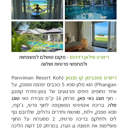
ריזורט סילאן רזידנס
- מקום מושלם למשפחות
ולמחפשי פרטיות ושלווה
ריזורט פאנבימן קו פנגאן
(
Panviman Resort Koh
Phangan
) הוא מלון-ספא 5 כוכבים יפהפה ומפנק, על
אחד החופים היפים והרגועים של צפון-מזרח קופנגן
-
חוף
תונג נאי פאן
, מרחק 16 ק"מ מבירת האי
טונג
סלה
.
בריכת אינפיניטי המשקיפה לחוף פרטי, ג'קוזי,
ספא מפנק, וילות, סוויטות וחדרים גדולים, שלרובם נוף
לים ולחלקם בריכה פרטית, 2 מסעדות על החוף
משלימות את תמונת גן העדן. במרחק 10 דקות הליכה