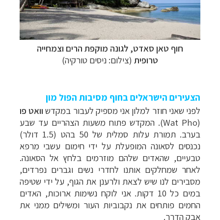
חוף טאן סאדט, לגונה מוקפת הרים וצמחייה
טרופית
(צילום: ניסים טורקיה)
הצעירים הישראלים בחוף מסיבות הפול מון
לפני שאני חוזר למלון אני מספיק לעבור במקדש
וואט פו
(
Wat Pho
). המקדש פתוח משעות הצהריים עד שבע
בערב. תמורת עלות סמלית של 50 בהט (1.5 דולר)
נכנסים לסאונה המופעלת על ידי חימום עשבי מרפא
טבעיים, שהאדים שלהם מוזרמים בלחץ אל הסאונה.
לאחר שמחלקים אותנו לחדרי נשים וגברים נפרדים,
מסבירים לנו שיש לצאת ולרענן את הגוף, על ידי שטיפה
במים כל 10 דקות. אני לוקח נשימות ארוכות, האדים
החמים פותחים את נקבוביות העור ומשילים ממני את
אבק הדרך.