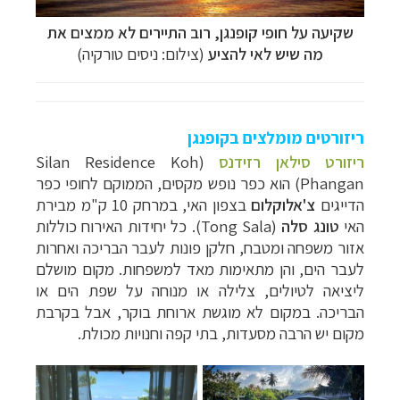
שקיעה על חופי קופנגן, רוב התיירים לא ממצים את
מה שיש לאי להציע
(צילום: ניסים טורקיה)
ריזורטים מומלצים בקופנגן
ריזורט סילאן רזידנס
(Silan Residence Koh
Phangan) הוא כפר נופש מקסים, הממוקם לחופי
כפר
הדייגים
צ'אלוקלום
ב
צפון האי, במ
רחק 10 ק"מ מבירת
האי
טונג סלה
(Tong Sala). כל יחידות האירוח כוללות
אזור משפחה ומטבח, חלקן פונות לעבר הבריכה ואחרות
לעבר הים, והן מתאימות מאד למשפחות. מקום מושלם
ליציאה לטיולים, צלילה או מנוחה על שפת הים או
הבריכה. במקום לא מוגשת ארוחת בוקר, אבל בקרבת
מקום יש הרבה מסעדות, בתי קפה וחנויות מכולת.