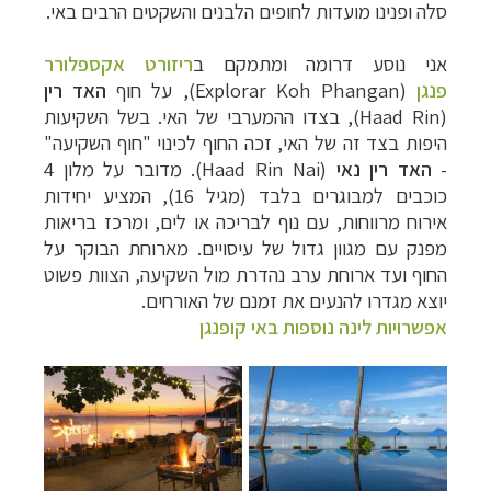
סלה ופנינו מועדות לחופים הלבנים והשקטים הרבים באי.
אני נוסע דרומה ומתמקם ב
ריזורט אקספלורר
פנגן
(
Explorar Koh Phangan
),
על חוף
האד רין
(
Haad Rin), בצדו ההמערבי של האי. בשל השקיעות
היפות בצד זה של האי, זכה החוף לכינוי
"חוף השקיעה"
-
האד רין נאי
(
Haad Rin Nai
)
. מדובר על מלון 4
כוכבים למבוגרים בלבד (מגיל 16), המציע יחידות
אירוח מרווחות, עם נוף לבריכה או לים, ומרכז בריאות
מפנק עם מגוון גדול של עיסויים. מארוחת הבוקר על
החוף ועד ארוחת ערב נהדרת מול השקיעה, הצוות פשוט
יוצא מגדרו להנעים את זמנם של האורחים.
אפשרויות לינה נוספות באי קופנגן