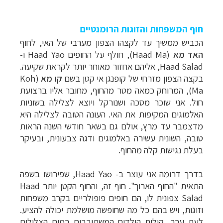
חוף המשפחות והזוגות הרומנטיים
הכביש ממשיך עד לקצהו הצפון מערבי של האי, לחוף
האד מא
(
Haad Ma
), חולף על החופים
Haad Yao
ו-
Haad Salad
, אליהם אחזור מאוחר יותר לקראת שקיעה.
בקצה הצפון מזרחי של קופנגן אי קטן בשם
קו מא
(
Koh
Ma
), המרוחק כמאה מטר מהחוף, מחובר אליו ברצועת
חול. אני שוכר מסכה ושנורקל ויוצא לצלילה
בשוניות
האלמוגים המקיפות את האי. העונה הטובה לצלילה היא
מדצמבר עד מרץ, אולם גם בשאר חודשי השנה הראות
תכנון
טיולים למזרח הרחוק
לחצו לרשימת יעדים »
טובה, השונית עשירה באלמוגים ודגה צבעונית, ובעיקר
תכנון
טיולים לפולינזיה הצרפתית
לחצו לפרטים »
בעלת נגישות קלה מהחוף.
תכנון
טיולים לאוסטרליה וניו זילנד
לחצו לרשימת
בדרך דרומה אני עוצר ב-
Haad Yao
, שפירושו בשפה
ההצעות »
התאית "החוף הארוך". חוף זה, והחוף הקטן יותר
Haad
Salad
צפונית לו, הם חופים פופולריים בקרב משפחות
וזוגות, ויש בהם כל מה שחופשה מושלמת יכולה להציע.
לעת ערב, קולות הילדים המשתובבים במים הצלולים