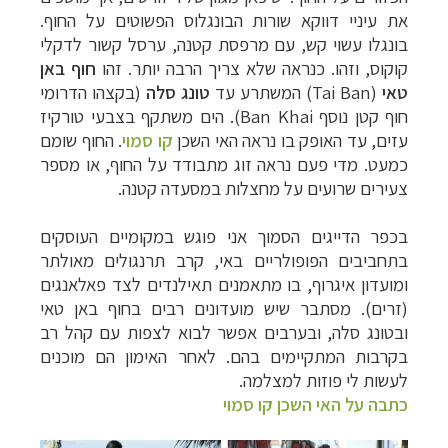
את עיניי דווקא שורות הבונגלוס הפשוטים על החוף.
בונגלו עשוי קש, עם מרפסת קטנה, ערסל קשור לדקלי
קוקוס, וזהו. כנראה שלא צריך הרבה יותר. זהו
חוף באן
טאי
(
Tai Ban
) המשתרע עד
טונג סלה
(בקצהו הדרומי
חוף קטן נוסף
Ban Khai
). הים
משתקף בצבעי טורקיז
עזים, עד האופק בו נראה האי השכן
קו סמוי
. החוף שומם
כמעט. מדי פעם נראה זוג מתבודד על החוף, או מספר
צעירים שרועים על מחצלות במסעדה קטנה.
בכפר הדייגים הסמוך אני פוגש במקומיים העוסקים
בתחביבים הפופולריים באי, קרב תרנגולים מאולתר
ומועדון איגרוף, בו מתאמנים תאילנדים לצד פאלאנגים
(זרים). מסתבר שיש מועדונים רבים בחוף באן טאי
ובטונג סלה, ובערבים אפשר לבוא לצפות עם קהל רב
בקרבות המתקיימים בהם. לאחר האימון הם מוכנים
לעשות לי פוזות למצלמה.
כתבה על האי השכן קו סמוי