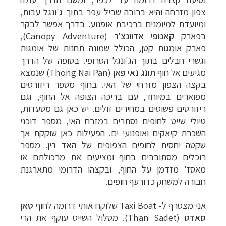
צפון-מזרחה והיא ברובה שביל עפר בתוך ג'ונגל עבות,
ומיועדת למיומנים ברכיבת אופנוע. בדרך אפשר לבקר
בפארק
קאנופי אדוונצ'ר
(
Canopy Adventure
),
פארק אומגות קטן, הכולל שמונה תחנות של אומגות
וגשרי חבלים בתוך הג'ונגל הטרופי. בסופה של הדרך
מגיעים אל חוף
תונג נאי פאן
(
Thong Nai Pan
) שנמצא
בקצה הצפון מזרחי של האי. בחוף מספר ריזורטים
מפוארים במיוחד, עם בריכה הצופה אל החוף, וגם
ריזורטים פשוטים במחירים זולים. יש כאן גם מסעדות,
טיולי שייט לחופים נסתרים במזרח האי, מספר דוכני
השכרת קיאקים ואופנועי ים. הפעילות כאן שוקקת אך
שקטה יחסית לחופים הצפופים של
האד רין
. מספר
רוכלים מסתובבים בחוף ומציעים את מרכולתם או
מאסז' מזדמן על החוף, ובקצהו הדרומי מתארגנת
חבורה למשחק כדורעף חופים.
אני מצטרף ל-
Taxi Boat
שלוקח אותי דרומה לחוף
טאן
סאדט
(Than Sadet)
. מסלול השייט עוקף את הרי