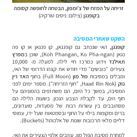
זריחה על המזח של צ'ומפון, הבטחה לחופשה קסומה
בקופנגן
(צילום: ניסים טורקיה)
השקט שאחרי המסיבה
קופנגן,
האי שנכתב גם קופנגאן, קו פנגאן או קו פה
נגאן (Koh Phangan, Ko Pha-ngan),
שוכן ב
מפרץ
תאילנד
וידוע כמרכז חיי לילה. למעלה מ- 10,000
צעירים "כובשים" מדי חודש את קצהו הדרומי של האי,
ומבלים במסיבות
פול מון
(
Full Moon
) בחוף
האד רין
נוק
(
Haad Rin Nok
, "חוף הזריחה"
)
. מספר ימים לפני
המסיבה, במשך כל היום, הם משתזפים בהמוניהם על
חוף הים, עד לקבלת הצבע הנכון. בשעות הלילה הם
מסתובבים בין עשרות רבות של מסעדות, מועדונים,
ברים ומקומות בילוי על החוף ובסמטאות שעל ידו, עמוסי
דליים מלאי תרכובות שונות של אלכוהול (
Buckets
).
למחרת מסיבת הפול מון, עוזבים אלפי הצעירים את האי.