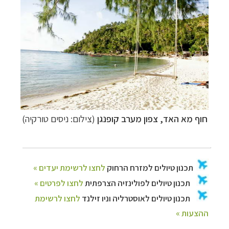
חוף
מא האד
, צפון מערב קופנגן
(צילום: ניסים טורקיה)