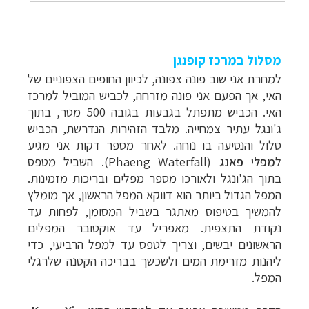
מסלול במרכז קופנגן
למחרת אני שוב פונה צפונה, לכיוון החופים הצפוניים של
האי, אך הפעם אני פונה מזרחה, לכביש המוביל למרכז
האי. הכביש מתפתל בגבעות בגובה 500 מטר, בתוך
ג'ונגל עתיר צמחייה. מלבד הזהירות הנדרשת, הכביש
סלול והנסיעה בו נוחה. לאחר מספר דקות אני מגיע
ל
מפלי פאנג
(
Phaeng Waterfall
). השביל מטפס
בתוך הג'ונגל ולאורכו מספר מפלים ובריכות מזמינות.
המפל הגדול ביותר הוא דווקא המפל הראשון, אך מומלץ
להמשיך בטיפוס מאתגר בשביל המסומן, לפחות עד
נקודת התצפית. מאפריל עד אוקטובר המפלים
הראשונים יבשים, וצריך לטפס עד למפל הרביעי, כדי
ליהנות מזרימת המים ולשכשך בבריכה
הקטנה שלרגלי
המפל
.