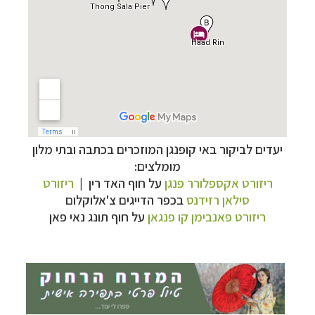
תכנון
טיולים למזרח הרחוק
לחצו לרשימת יעדים »
תכנון
טיולים לפולינזיה הצרפתית
לחצו לפרטים »
תכנון
טיולים לאוסטרליה וניו זילנד
לחצו לרשימת
יעדים לביקור באי קופנגן המוזכרים בכתבה ובתי מלון
ההצעות »
מומלצים:
ריזורט אקספלורר פנגן
על חוף
האד רין |
ריזורט
סילאן רזידנס
ב
כפר הדייגים
צ'אלוקלום
ריזורט פאנבימן קו פנגאן
על
חוף
תונג נאי פאן