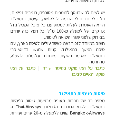
לבדוק ולהשוות מחירים.
יש לשים לב שבנוסף לחומרים מסוכנים, חומרים נפיצים,
כל כלי חד וכלי הדומה לכלי-נשק, קיימת בתאילנד
הוראה האוסרת לעלות למטוס עם כל מיכל המכיל נוזל
או קרם של למעלה מ-100 מ"ל. כל חפץ כזה יוחרם
בבידוק שלפני שערי היציאה לטיסות.
חשוב במיוחד לזכור זאת כאשר עולים לטיסה בארץ, עם
טיסת המשך בתאילנד. קניות שנעשו בדיוטי-פרי
בתאילנד יאטמו בשקית מיוחדת על-מנת להימנע
מהחרמה.
כתבה על האי פוקט בטיסה ישירה
|
כתבה על האי
פוקט והאיים סביבו
טיסות פנימיות בתאילנד
מספר רב של חברות תעופה מבצעות טיסות פנימיות
בתאילנד. לשתי החברות הגדולות
Thai-Airways
ו-
Bangkok-Airways
קווים ללמעלה מ-20 ערים ועיירות