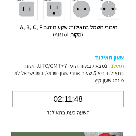
חיבורי חשמל בתאילנד: שקעים דגם
A, B, C, F
(מקור:
ARTol
)
שעון תאילנד
תאילנד
נמצאת באזור הזמן
UTC/GMT+7
.
השעה
בתאילנד היא 5 שעות אחרי שעון ישראל, כשבישראל לא
מונהג שעון קיץ.
תכנון
טיולים למזרח הרחוק
לחצו לרשימת יעדים »
תכנון
טיולים לפולינזיה הצרפתית
לחצו לפרטים »
תכנון
טיולים לאוסטרליה וניו זילנד
לחצו לרשימת
ההצעות »
השעה כעת בתאילנד