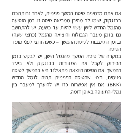
אם אתם מזמינים טיסת המשך פנימית, לאחר נחיתתכם
בבנגקוק, שימו לב מהיכן ממריאה טיסה זו. זמן הנסיעה
מהנמל החדש לישן עשוי להיות עד כשעה. יש להתחשב
גם בזמן מעבר הגבולות והיציאה מהנמל (כחצי שעה)
ובזמן התייצבות לטיסת ההמשך
–
כשעה וחצי לפני מועד
הטיסה.
במקרה של טיסת המשך מהנמל הישן, יש לבקש בזמן
הבידוק לקבל את המזוודות בבנגקוק ולא ביעד
ההמשך.
אם הטיסה היוצאת מתאילנד היא בהמשך לטיסה
פנימית, רצוי שהטיסה הפנימית תהיה לנמל החדש
(
BKK
). אם אין אפשרות כזו יש להיערך למעבר בין
נמלי-התעופה באופן דומה.
תכנון
טיולים למזרח הרחוק
לחצו לרשימת יעדים »
תכנון
טיולים לפולינזיה הצרפתית
לחצו לפרטים »
תכנון
טיולים לאוסטרליה וניו זילנד
לחצו לרשימת
ההצעות »