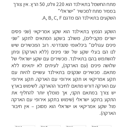
מתח החשמל בתאילנד הוא 220 וולט, 50 הרץ.
אין צורך
בממיר מתח למכשיר "ישראלי"
השקעים בתאילנד הם מדגם A, B, C, F.
השקע הנפוץ בתאילנד הוא שקע אמריקאי (שני פסים
ישרים מקבילים), משולב בשקע המתאים לתקע "שני
פינים עגולים" בינלאומי סטנדרטי. רוב המכשירים שיש
לנו הם בעלי שקע של שני פינים (ללא הארקה) וניתן
להשתמש בהם בתאילנד. מכשירים עם שקע ישראלי של
שלושה פינים (עם הארקה), לעיתים לא יתאימו ללא
מתאם. מכשירים שנקנים בתאילנד עשויים להיות עם
תקע אמריקאי או תקע אירופי עם הארקה. תקע אירופי
עם הארקה דורש מתאם לחיבור ההארקה. לשימוש בארץ
יש צורך במתאם תקני, אך מומלץ יותר להחליף את
התקע בתקע ישראלי (שימוש בתקע אירופי עם הארקה
מול שקע אמריקאי או ישראלי הוא מסוכן
–
אין חיבור
הארקה).