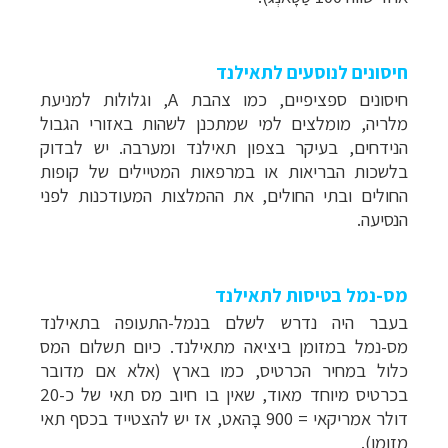
חיסונים לנוסעים לתאילנד
חיסונים ספציפיים, כמו צהבת
A
, וגלולות למניעת
מלריה, מומלצים למי שמתכנן לשהות באזורי הגבול
הנידחים, בעיקר בצפון תאילנד ומערבה. יש לבדוק
בלשכות הבריאות
או במרפאות המטיילים של קופות
החולים ובתי החולים, את ההמלצות המעודכנות לפני
הנסיעה.
מס-נמל בטיסות לתאילנד
בעבר היה נדרש לשלם בנמל-התעופה בתאילנד
מס-נמל במזומן ביציאה מתאילנד. כיום תשלום המס
כלול במחיר הכרטיס, כמו בארץ (אלא אם מדובר
בכרטיס מיוחד מאוד, שאין בו חיוב מס תאי של כ-20
דולר אמריקאי = 900 בָּהאט, אז יש להצטייד בכסף תאי
מזומן).