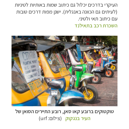
העיקרי בדרכים יכלול גם כיתוב שמות באותיות לטיניות
תכנון
טיולים לאוסטרליה וניו זילנד
לחצו לרשימת
(לעיתים גם הכוונה באנגלית). ישנן מפות דרכים טובות
ההצעות »
עם כיתוב תאי ולטיני.
השכרת רכב בתאילנד
טוקטוקים ברובע קאו סאן, רובע התיירים הסואן של
העיר בנגקוק
(צילום:
urf)