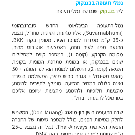
נמלי תעופה בבנגקוק
ליד
בנגקוק
ישנם שני נמלי תעופה:
נמל-התעופה הבינלאומי החדש
סוּבַרנַבהוּמִי
(
Suvarnabhumi
), אליו מגיעות הטיסות מחו"ל, נמצא
כ-35 ק"מ ממזרח למרכז העיר. מסומן בקוד
BKK
.
ההגעה ממנו לעיר נוחה, באמצעות אוטובוס מהיר,
מקומת הקרקע (קומה 1), במספר קווים למסלולים
שונים בבנגקוק, או במונית מתחנת המוניות בקומת
היציאה (קומה 2). התשלום למונית הוא לפי המונה + 50
בָּהאט מס-נמל + אגרת כביש מהיר, המשולמת בנפרד
ואינה כלולה במחיר הנסיעה. מומלץ לתיירים להימנע
מהצעות חלופיות ולהימנע מהצעות שיופנו אליכם
בטרמינל להסעות "בזול".
שדה התעופה הישן
דון-מואנג
(
Don Muang
), המשמש
לחלק מטיסות הפנים, כולל למספר טיסות של החברה
התאית הלאומית
Thai-Airways
. נמל זה נמצא כ-25
ק"מ צפונית למרכז העיר ומסומן בקוד
DMK
.