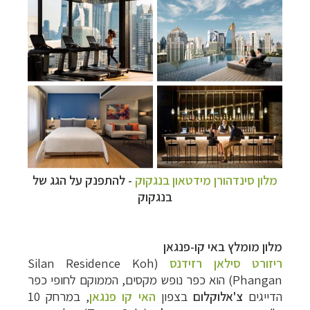
מלון סינדהורן מידטאון בנגקוק
-
להתפנק על הגג של
בנגקוק
מלון מומלץ באי קו-פנגאן
ריזורט סילאן רזידנס
(Silan Residence Koh
Phangan) הוא כפר נופש מקסים, הממוקם לחופי
כפר
הדייגים
צ'אלוקלום
ב
צפון
האי קו פנגאן
, במ
רחק 10