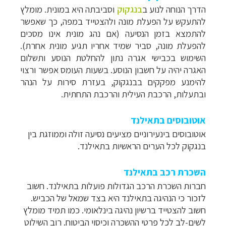
הדרך הנוחה לנוע ב
בנגקוק
וסביבתה היא במונית. מומלץ
להתעקש על הפעלת מונה ולהצטייד במפה, כך שאפשר
להתמצא בזמן הנסיעה (אם נהג מונית אינו מסכים
להפעלת מונה, סביר שמיד אחריו תגיע מונית אחרת).
השימוש בכבישי אגרה נתון להחלטת הנוסע ותשלום
האגרה יהיה על חשבון הנוסע. בשעות העומס אפשר ורצוי
להימנע מפקקים בבנגקוק, בעזרת סירות על הנהר
ובתעלות, הרכבת העילית והרכבת התחתית.
אוטובוסים בתאילנד
אוטובוסים בינעירוניים מציעים נסיעה זולה וממוזגת בין
בנגקוק לכל הערים הראשיות בתאילנד.
השכרת רכב בתאילנד
חברות
השכרת הרכב
הגדולות פועלות בתאילנד. חשוב
לזכור כי הנהיגה בתאילנד היא בצד שמאל של הכביש.
חשוב להצטייד ברשיון נהיגה בינלאומי. כמו תמיד מומלץ
תכנון
טיולים למזרח הרחוק
לחצו לרשימת יעדים »
לשים-לב לכל פרטי ההשכרה וכיסוי הביטוח. רוב השילוט
תכנון
טיולים לפולינזיה הצרפתית
לחצו לפרטים »