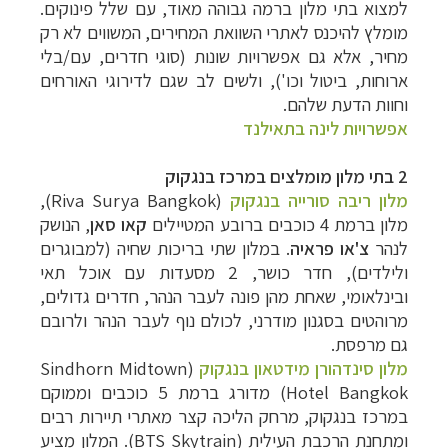
למצוא בתי מלון ברמה גבוהה מאוד, עם שלל פינוקים.
מומלץ להיכנס לאתרי השוואת המחירים, המשווים לא רק
מחיר, אלא גם אפשרויות שונות (סוגי חדרים, עם/בלי
ארוחות, ביטול וכו'), ולשים לב שגם לדירוגי האורחים
וחוות הדעת שלהם.
אפשרויות לינה בתאילנד
2 בתי מלון מומלצים במרכז בנגקוק
מלון ריבה סורייה בנגקוק
(Riva Surya Bangkok),
מלון ברמת 4 כוכבים ברובע המטיילים
קאו סאן
, הנושק
לנהר
צ'או פראיה
. במלון שתי בריכות שחיה (למבוגרים
ולילדים), חדר כושר, 2 מסעדות עם אוכל תאי
ובינלאומי, שאחת מהן פונה לעבר הנהר, חדרים גדולים,
מרוהטים בסגנון מודרני, לכולם נוף לעבר הנהר ולרובם
גם מרפסת.
מלון סינדהורן מידטאון בנגקוק
(Sindhorn Midtown
Hotel Bangkok) מדורג ברמת 5 כוכבים וממוקם
במרכז בנגקוק, מרחק הליכה קצר מאתרי תיירות רבים
ומתחנת הרכבת העילית (BTS Skytrain). המלון מציע