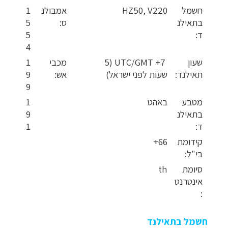
חשמל
HZ50, V220
אמבולנ
1
בתאילנ
ס:
5
ד:
5
4
שעון
UTC/GMT +7 (5
מכבי
1
תאילנד:
שעות לפני ישראל)
אש:
9
9
מטבע
באהט
1
בתאילנ
9
ד:
1
קידומת
66+
בי"ל:
סיומת
th
אינטרנט
:
חשמל בתאילנד