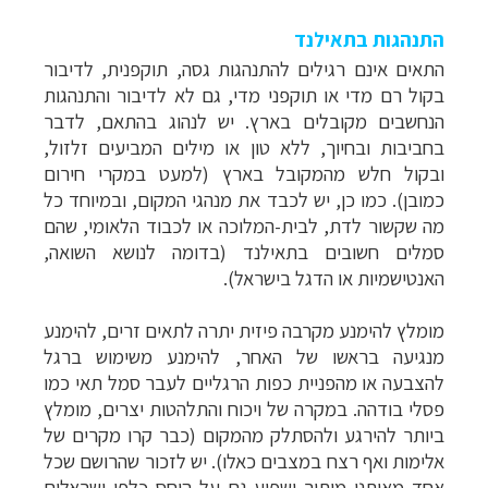
התנהגות בתאילנד
התאים אינם רגילים להתנהגות גסה, תוקפנית, לדיבור
בקול רם מדי או תוקפני מדי, גם לא לדיבור והתנהגות
הנחשבים מקובלים בארץ. יש לנהוג בהתאם, לדבר
בחביבות ובחיוך, ללא טון או מילים המביעים זלזול,
ובקול חלש מהמקובל בארץ (למעט במקרי חירום
כמובן). כמו כן, יש לכבד את מנהגי המקום, ובמיוחד כל
מה שקשור לדת, לבית-המלוכה או לכבוד הלאומי, שהם
סמלים חשובים בתאילנד (בדומה לנושא השואה,
האנטישמיות או הדגל בישראל).
מומלץ להימנע מקרבה פיזית יתרה לתאים זרים, להימנע
מנגיעה בראשו של האחר, להימנע משימוש ברגל
להצבעה או מהפניית כפות הרגליים לעבר סמל תאי כמו
פסלי בודהה. במקרה של ויכוח והתלהטות יצרים, מומלץ
ביותר להירגע ולהסתלק מהמקום (כבר קרו מקרים של
אלימות ואף רצח במצבים כאלו). יש לזכור שהרושם שכל
אחד מאיתנו מותיר ישפיע גם על היחס כלפי ישראלים