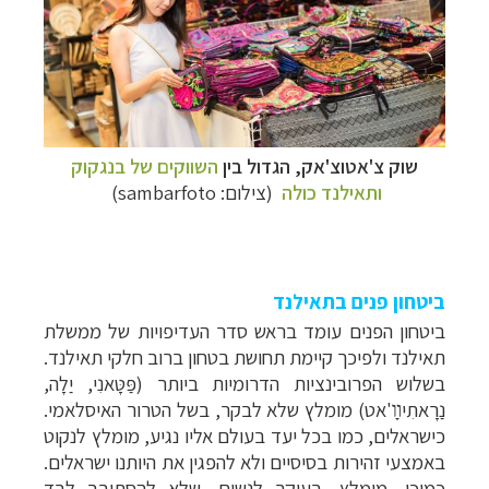
שוק צ'אטוצ'אק
, הגדול בין
השווקים של בנגקוק
ותאילנד כולה
(צילום:
sambarfoto
)
ביטחון פנים בתאילנד
ביטחון הפנים עומד בראש סדר העדיפויות של ממשלת
תאילנד ולפיכך קיימת תחושת בטחון ברוב חלקי תאילנד.
בשלוש הפרובינציות הדרומיות ביותר (פַּטָּאנִי, יַלָה,
נַרָאתִיװָ'אט) מומלץ שלא לבקר, בשל הטרור האיסלאמי.
כישראלים, כמו בכל יעד בעולם אליו נגיע, מומלץ לנקוט
באמצעי זהירות בסיסיים ולא להפגין את היותנו ישראלים.
כמוכן, מומלץ, בעיקר לנשים, שלא להסתובב לבד