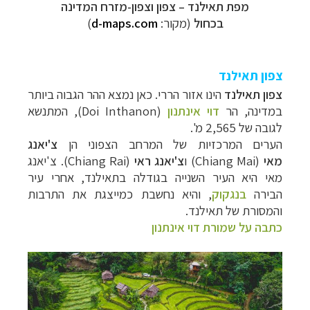
מפת תאילנד –
צפון וצפון-מזרח המדינה
בכחול
(מקור:
d-maps.com
)
צפון תאילנד
צפון תאילנד
הינו אזור הררי. כאן נמצא ההר הגבוה ביותר
במדינה, הר
דוי אינתנון
(Doi Inthanon), המתנשא
לגובה של 2,565 מ'.
הערים המרכזיות של המרחב הצפוני הן
צ'יאנג
מאי
(Chiang Mai) ו
צ'יאנג ראי
(Chiang Rai). צ'יאנג
מאי היא העיר השנייה בגודלה בתאילנד, אחרי עיר
הבירה
בנגקוק
, והיא נחשבת כמייצגת את התרבות
והמסורת של תאילנד.
כתבה על שמורת דוי אינתנון