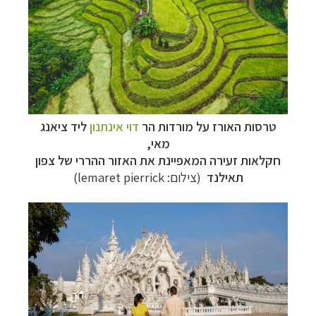
טרסות האורז על מורדות הר
דוי אינתנון
ליד ציאנג
מאי,
חקלאות זעירה המאפיינת את האזור ההררי של צפון
תאילנד
(צילום: lemaret pierrick)
תכנון
טיולים למזרח הרחוק
לחצו לרשימת יעדים »
תכנון
טיולים לפולינזיה הצרפתית
לחצו לפרטים »
תכנון
טיולים לאוסטרליה וניו זילנד
לחצו לרשימת
ההצעות »