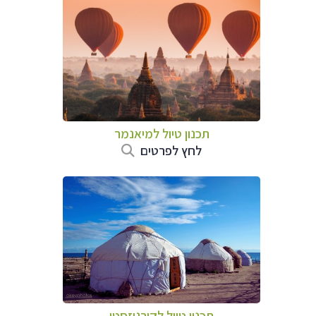
תכנון טיול
למיאנמר
לחץ לפרטים
תכנון טיול
לקירגיזסטן