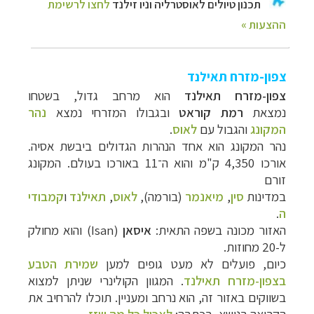
צפון-מזרח תאילנד
צפון-מזרח תאילנד
הוא מרחב גדול, בשטחו
נמצאת
רמת קוראט
ובגבולו המזרחי נמצא
נהר
המקונג
והגבול עם
לאוס
.
נהר המקונג הוא אחד הנהרות הגדולים ביבשת אסיה.
אורכו 4,350 ק"מ והוא ה־11 באורכו בעולם. המקונג
זורם
במדינות
סין
,
מיאנמר
(בורמה),
לאוס
,
תאילנד
ו
קמבודי
ה
.
האזור מכונה בשפה התאית:
איסאן
(Isan) והוא מחולק
ל-20 מחוזות.
כיום, פועלים לא מעט גופים למען
שמירת הטבע
בצפון-מזרח תאילנד
. המגוון הקולינרי שניתן למצוא
בשווקים באזור זה, הוא נרחב ומעניין. תוכלו להרחיב את
הקריאה בנושא, בכתבה:
לאכול כל מה שזז
.