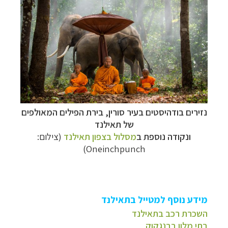
נזירים בודהיסטים בעיר סורין,
בירת הפילים המאולפים
של תאילנד
ונקודה נוספת ב
מסלול בצפון תאילנד
(צילום:
Oneinchpunch)
מידע נוסף למטייל בתאילנד
השכרת רכב בתאילנד
בתי מלון בבנגקוק