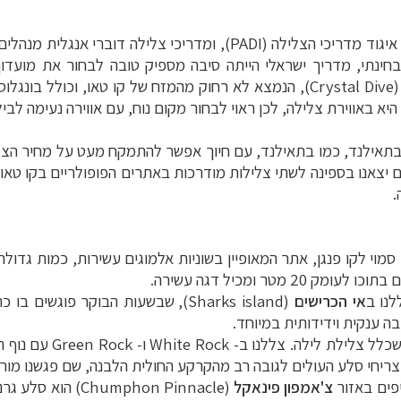
איגוד מדריכי הצלילה (
PADI
), ומדריכי צלילה דוברי אנגלית מנהלי
נתי, מדריך ישראלי הייתה סיבה מספיק טובה לבחור את מועדון 
Crystal Dive
), הנמצא לא רחוק מהמזח של קו טאו, וכולל בונגלוס
יא באווירת צלילה, לכן ראוי לבחור מקום נוח, עם אווירה נעימה לביל
. בתאילנד, כמו בתאילנד, עם חיוך אפשר להתמקח מעט על מחיר הצל
ום יצאנו בספינה לשתי צלילות מודרכות באתרים הפופולריים בקו טאו. 
.
ו סמוי לקו פנגן, אתר המאופיין בשוניות אלמוגים עשירות, כמות גדו
ק 20 מטר ומכיל דגה עשירה.
לנו ב
אי הכרישים
(
Sharks island
), שבשעות הבוקר פוגשים בו כר
בה ענקית וידידותית במיוחד.
 שכלל צלילת לילה. צללנו ב-
White Rock
ו-
Green Rock
עם נוף ת
 צריחי סלע העולים לגובה רב מהקרקע החולית הלבנה, שם פגשנו מורנ
פים באזור
צ'אמפון פינאקל
(Chumphon Pinnacle) הוא סלע