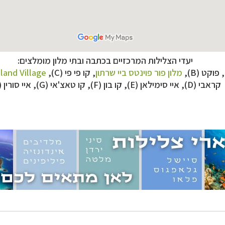
יעדי הצלילות המרכזיים בכתבה ובתי מלון מומלצים:
מלון
פור פוינטס ביי שרתון
, קו פי פי (C),
sland Village
זוטיים
לחצו לרשימת יעדים »
קראבי (D), איי סימילאן (E), קו בון (F), קו טאצ'אי (G), איי סורין (H)
ניים, שייט והליכה
לחצו לרשימת יעדים »
ם אמריקה
לחצו לרשימת ההצעות »