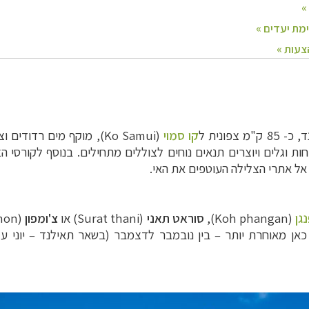
צפונית ל
קו סמוי
(
Ko Samui
), מוקף מים רדודים וצ
ות וגלים ויוצרים תנאים נוחים לצוללים מתחילים. בנוסף לקורסי 
אל אתרי הצלילה העוטפים את האי.
נגן
(
Koh phangan
),
סוראט תאני
(
Surat thani
) או
צ'ומפון
(
hon
 כאן מאוחרת יותר
–
בין נובמבר לדצמבר (בשאר תאילנד – יוני עד