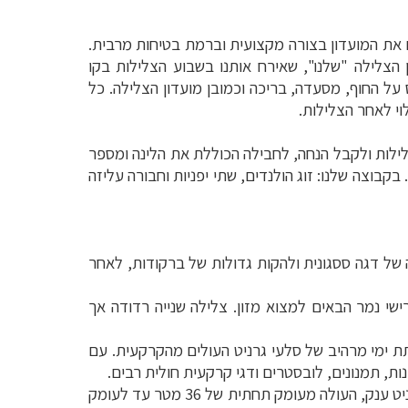
ם את המועדון בצורה מקצועית וברמת בטיחות מרבית.
הצלילה "שלנו", שאירח אותנו בשבוע הצלילות בקו
 על החוף, מסעדה, בריכה וכמובן מועדון הצלילה. כל
וי לאחר הצלילות.
ילות ולקבל הנחה, לחבילה הכוללת את הלינה ומספר
בקבוצה שלנו: זוג הולנדים, שתי יפניות וחבורה עליזה
לה של דגה ססגונית ולהקות גדולות של ברקודות, לאחר
ישי נמר הבאים למצוא מזון. צלילה שנייה רדודה אך
ת ימי מרהיב של סלעי גרניט העולים מהקרקעית. עם
ות, תמנונים, לובסטרים ודגי קרקעית חולית רבים.
גרניט ענק, העולה מעומק תחתית של 36 מטר עד לעומק