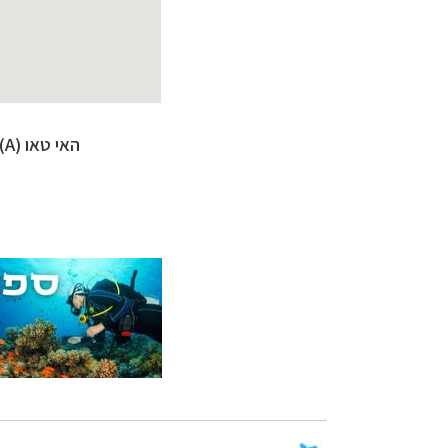
האי טאו (A), פוקט (B),
צלילה ביעדים אק
טיולי אקטיב - אופ
טיול עצמאי לדרו