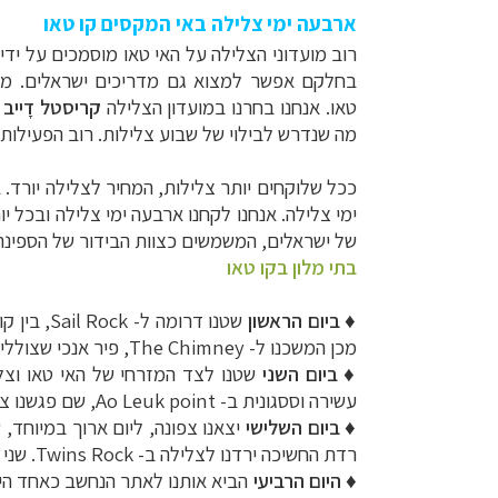
ארבעה ימי צלילה באי המקסים קו טאו
רוב מועדוני הצלילה על האי טאו מוסמכים על ידי 
בחלקם אפשר למצוא גם מדריכים ישראלים. מבחי
טאו.
אנחנו בחרנו במועדון הצלילה
קריסטל דָייב
(
מה שנדרש לבילוי של שבוע צלילות. רוב הפעילות ה
ככל שלוקחים יותר צלילות, המחיר לצלילה יורד
ימי צלילה. אנחנו לקחנו ארבעה ימי צלילה ובכל י
של ישראלים, המשמשים כצוות הבידור של הספינה
בתי מלון בקו טאו
♦
ביום הראשון
שטנו דרומה ל-
Sail Rock
, בין ק
מכן המשכנו ל-
The Chimney
, פיר אנכי שצוללים בתוכו לעומ
♦
ביום השני
שטנו לצד המזרחי של האי טאו וצל
עשירה וססגונית ב-
Ao Leuk point
, שם פגשנו צ
♦
ביום השלישי
יצאנו צפונה, ליום ארוך במיוחד,
רדת החשיכה ירדנו לצלילה ב-
Twins Rock
. שני
♦
היום הרביעי
הביא אותנו לאתר הנחשב כאחד הי