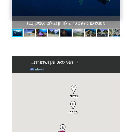
מפגש מהנה עם כריש לווייתן (צילום: איציק יוגב)