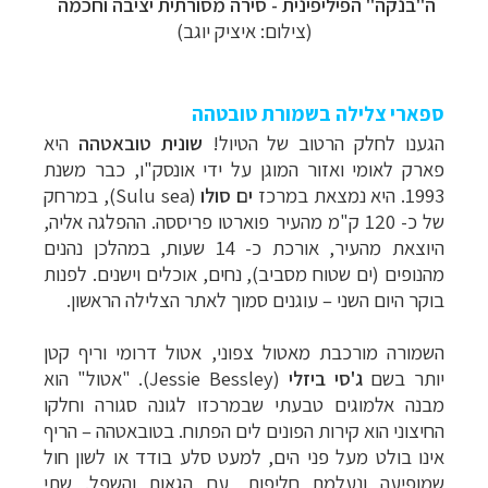
ה"בנקה" הפיליפינית - סירה מסורתית יציבה וחכמה
(צילום: איציק יוגב)
ספארי צלילה בשמורת טובטהה
הגענו לחלק הרטוב של הטיול!
שונית טובאטהה
היא
פארק לאומי ואזור המוגן על ידי אונסק"ו, כבר משנת
1993. היא נמצאת במרכז
ים סולו
(
Sulu sea
)
, במרחק
של כ-
120 ק"מ מהעיר פוארטו פריססה
. ההפלגה אליה,
היוצאת מהעיר, אורכת כ- 14 שעות, במהלכן נהנים
מהנופים (ים שטוח מסביב), נחים, אוכלים וישנים. לפנות
בוקר היום השני – עוגנים סמוך לאתר הצלילה הראשון.
השמורה מורכבת מאטול צפוני, אטול דרומי וריף קטן
יותר בשם
ג'סי ביזלי
(
Jessie Bessley
). "אטול" הוא
מבנה אלמוגים טבעתי שבמרכזו לגונה סגורה וחלקו
החיצוני הוא קירות הפונים לים הפתוח.
בטובאטהה – הריף
אינו בולט מעל פני הים, למעט סלע בודד או לשון חול
שמופיעה ונעלמת חליפות, עם הגאות והשפל. שתי