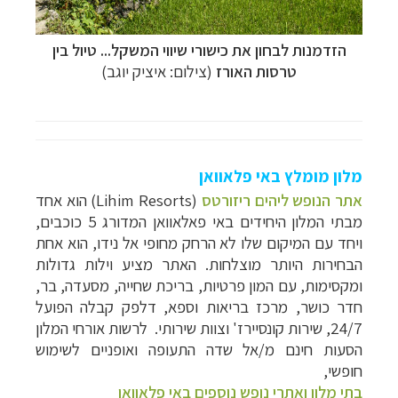
הזדמנות לבחון את כישורי שיווי המשקל... טיול בין
טרסות האורז
(צילום: איציק יוגב)
מלון מומלץ באי פלאוואן
אתר הנופש ליהים ריזורטס
(Lihim Resorts) הוא אחד
מבתי המלון היחידים באי פאלאוואן המדורג 5 כוכבים,
ויחד עם המיקום שלו לא הרחק מחופי אל נידו, הוא אחת
הבחירות היותר מוצלחות. האתר מציע וילות גדולות
ומקסימות, עם המון פרטיות, בריכת שחייה, מסעדה, בר,
חדר כושר, מרכז בריאות וספא, דלפק קבלה הפועל
24/7, שירות קונסיירז' וצוות שירותי. לרשות אורחי המלון
הסעות חינם מ/אל שדה התעופה ואופניים לשימוש
חופשי,
בתי מלון ואתרי נופש נוספים באי פלאוואן