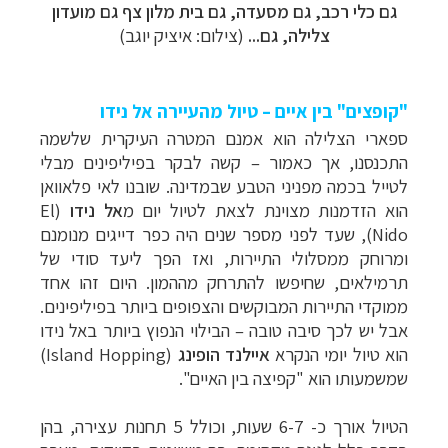
גם כלי רכב, גם מסעדה, גם בית מלון צף גם מועדון
צלילה, גם...
(צילום: איציק יוגב)
"קופצים" בין איים – טיול מהעיירה אל נידו
ספארי הצלילה הוא אמנם המטרה העיקרית שלשמה
התכנסנו, אך כאמור – קשה לבקר בפיליפינים מבלי
לטייל בכמה מפניני הטבע שבמדינה. שובנו לאי פלאוואן
הוא הזדמנות מצוינת לצאת לטיול יום מ
אל נידו
(
El
Nido
), שעד לפני מספר שנים היה כפר דייגים מנומנם
ומרוחק ממסלולי התיירות, ואז הפך ליעד סודי של
תרמילאים, שחיפשו להתרחק מההמון. היום זהו אחד
ממוקדי התיירות המבוקשים והצפופים ביותר בפיליפינים.
אבל יש לכך סיבה טובה – הבילוי הנפוץ ביותר באל נידו
הוא טיול יומי הנקרא
איילנד הופינג
(
Island Hopping
)
שמשמעותו הוא "קפיצה בין האיים".
הטיול אורך כ- 6-7 שעות, וכולל 5 תחנות עצירה, בהן