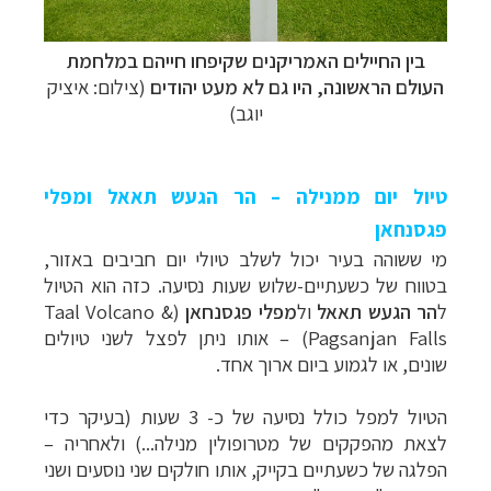
בין החיילים האמריקנים שקיפחו חייהם במלחמת
העולם הראשונה, היו גם לא מעט יהודים
(צילום: איציק
יוגב)
טיול יום ממנילה
–
הר הגעש תאאל ומפלי
פגסנחאן
מי ששוהה בעיר יכול לשלב טיולי יום חביבים באזור,
בטווח של כשעתיים-שלוש שעות נסיעה. כזה הוא הטיול
ל
הר הגעש תאאל
ול
מפלי פגסנחאן
(
Taal Volcano &
Pagsanjan Falls
)
– אותו ניתן לפצל לשני טיולים
שונים, או לגמוע ביום ארוך אחד.
הטיול למפל כולל נסיעה של כ- 3 שעות (בעיקר כדי
לצאת מהפקקים של מטרופולין מנילה...) ולאחריה –
הפלגה של כשעתיים בקייק, אותו חולקים שני נוסעים ושני