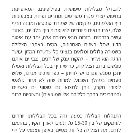
להבדיל מצלילות טיפוסיות בפיליפינים, המאופיינות
בחיפוש יצורי מקרו מטורפים ומוזרים ופחות בצבעוניות
ריף האלמוגים, מיקומה של שמורת טובטהה ומבנה הריף
שלה, יצרו תנאים מיוחדים להיווצרות ריף בלב ים, באזור
עשיר בזרמים. בזכות תנאי פתיחה אלה, יחד עם איסור
הדיג שחל בשנים האחרונות, המים באתרי הצלילה
בשמורה צלולים ומלאים בנציגי כל שרשרת המזון. עושר
הדגה הוא אדיר – להקות ענק של דגים, צבי ים אותם
פוגשים ברוב הצלילות, כרישי ריף בכל הצלילות ואפילו
יתכן מפגש עם כריש לווייתן – כפי שזכינו אנחנו, שלוש
פעמים במהלך השבוע. למרות שזה לא אזור קלאסי
ליצורי מקרו, ניתן למצוא גם סוסוני ים פיגמיים
(המדריכים בדרך כלל הם אלו שמוצאים) וחשופיות לרוב
.
התנהלות הצלילה כמעט זהה בכל הצלילות: יורדים
לעומקים של בין 15-30 מ', ונעים לאורך הקיר, בהתאם
לזרם. את הצלילה כל זוג מסיים באופן עצמאי על ידי