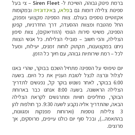
ברמת פינוק גבוהה, השייכת ל-
Siren Fleet
– צי בעל
ספינות צלילה דומות גם ב
פלאו
, ב
אינדונזיה
ובמקומות
אקזוטיים נוספים בעולם. צוות הספינה מקצועי ומפנק,
החל מהטבח ומצוות ההסעדה, דרך החדרניות, קפטן
הספינה, משיטי סירות הגומי (הזודיאקים), צוות סיפון
הצלילה, והכי חשוב – מובילי הצלילות. כל אנשי הצוות
ניחנו במקצוענות, תקתוק לוחות זמנים, יעילות, ומעל
לכל – רמת שירותיות גבוהה, עם חיוך כל הזמן.
יום טיפוסי על הספינה מתחיל השכם בבוקר, שהרי באנו
לצלול ונרצה לנצל לטובת העניין את כל היום. בשעה
6:00 בבוקר, לאחר נשנוש בוקר קל, נפגשים לתדריך
הצלילה הראשונה. בשעה 8:00 אנחנו כבר בארוחת
הבוקר, מחליפים חוויות ומתרגשים לקראת הצלילה
הבאה, שהתדריך אליה נקבע לשעה 9:30. כך חולפות להן
3 צלילות נוספות (וארוחות מפנקות ומגוונות,
בהתאמה...), ובכל סוף יום כולנו עייפים, מרוסקים, אך
מרוצים.