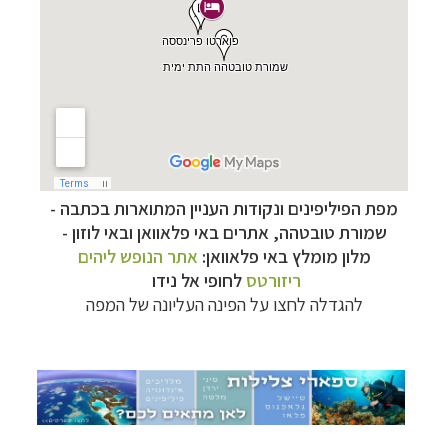
צלילה ביעדים אקזוטיים
לחצו לרשימת יעדים »
מפת הפיליפינים ונקודות העניין המתוארות בכתבה -
טיולי אקטיב - אופניים, שייט והליכה
לחצו לרשימת
שמורת טובטהה, אתרים באי פלאוואן ובאי לוזון -
יעדים »
מלון מומלץ באי פלאוואן:
אתר הנופש ליהים
טיול עצמאי לדרום אמריקה
לחצו לרשימת ההצעות »
ריזורטס
לחופי אל נידו
להגדלה לחצו על הפינה העליונה של המפה