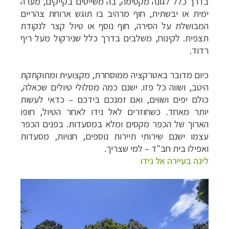
בדרך כלל לגונה מקסימה, בה משייטים בקייקים, מערה
ימית או יבשתית, חוף מרהיב בו תוגש ארוחת צהריים
המבושלת על הסירה, חוף נוסף או טיול קצר לנקודת
תצפית. לקינוח, משלבים בדרך כלל שנירקול מעל ריף
רדוד.
כיום מדובר באטרקציה ממוסחרת, מקצועית ומתוקתקת
היטב, ושווה כל פזו. ישנם כמה מסלולי טיולים שכאלה,
כולם יפים ושווים, ואם זמנכם בידכם – כדאי לעשות
יותר מאחד. כשחוזרים לאל נידו לאחר הטיול, חופו
הארוך של הכפר מקסים ומלא במסעדות. בפנים הכפר
עצמו ישנם שירותי תיירות נוספים, חנויות, מסעדות
ואפילו בית חב"ד – למי שצריך.
לינה בעיירה אל נידו