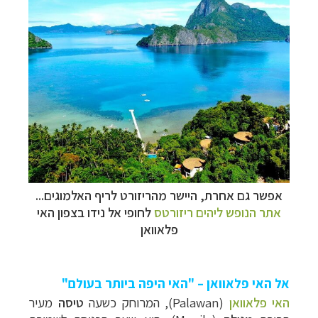
אפשר גם אחרת, היישר מהריזורט לריף האלמוגים...
אתר הנופש ליהים ריזורטס
לחופי אל נידו בצפון האי
פלאוואן
אל האי פלאוואן
– "האי היפה ביותר בעולם"
האי פלאוואן
(
Palawan
), המרוחק כשעה
טיסה
מעיר