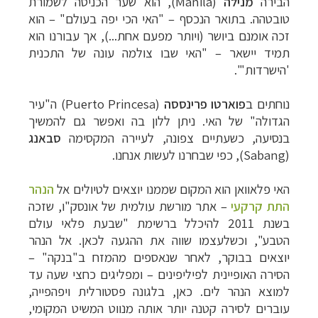
הבירה
מנילה
(
Manila
), הוא שער הכניסה לשמורת
טובטהה. בתואר הנכסף – "האי הכי יפה בעולם" – הוא
זכה אומנם ביושר (ויותר מפעם אחת...), אך עבורנו הוא
תמיד יישאר – "האי שבו צולמה עונה של התכנית
'הישרדות'".
נוחתים ב
פוארטו פרינססה
(
Puerto Princesa
) ה"עיר
הגדולה" של האי. ניתן ללון בה ואפשר גם להמשיך
בנסיעה, כשעתיים צפונה, לעיירה המקסימה
סבאנג
(
Sabang
), כפי שבחרנו לעשות אנחנו.
האי פלאוואן הוא המקום שממנו יוצאים לטיולים אל
הנהר
התת קרקעי
– אתר מורשת עולמית של אונסק"ו, שזכה
בשנת 2011 להיכלל ברשימת "שבעת פלאי עולם
הטבע", וכשלעצמו שווה את ההגעה לכאן.
אל הנהר
יוצאים בבוקר, לאחר שנאספים מהמזח ב"בנקה" –
הסירה האופיינית לפיליפינים – ומפליגים כחצי שעה עד
למוצא הנהר לים. כאן, בלגונה פסטורלית ויפהפייה,
עוברים לסירה קטנה יותר אותה מנווט המשיט המקומי,