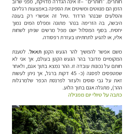
חותרים. "חותרים" –זו אינה הגדרה מדויקת, מפני שרוב
הזמן הם מנווטים ומשיטים את הספינה באמצעות רגליהם
והסלעים שבנהר הרדוד .טיול זה אפשרי רק בעונה
היבשה, בה הזרימה בנהר מתונה ומפלס המים נמוך
יחסית. בסוף המסלול ישנו מפל מרשים שניתן לשחות
אליו, או להגיע לתחתיתו בעזרת רפסודה.
משם אפשר להמשיך להר הגעש הקטן
תאאל
. לטענת
המקומיים מדובר בהר הגעש הקטן בעולם, אך אני לא
חותם על נכונות עובדה זו. ההר נמצא בתוך אגם, ולאחר
שמטפסים לפסגה (כ- 45 דקות ברגל, אך ניתן לעשות
זאת על גבי סוסים ולעזור לפרנסת הכפר שלמרגלות
ההר), מתגלה אגם בתוך הלוע.
כתבה על טיולי יום ממנילה