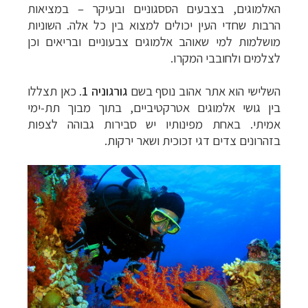
טיול עצמאי לדרום אמריקה
לחצו לרשימת ההצעות »
האלמוגים, בצבעים הססגוניים ובעיקר – במציאות
הרבות שחדי העין יכולים למצוא בין כל אלה. השוניות
מושלמות למי שאוהב אלמוגים צבעוניים ובריאים וכן
לצלמים ולחובבי המקרו.
השלישי הוא אתר אהוב נוסף בשם
גורגוניה 1
. כאן תצללו
בין גושי אלמוגים אטרקטיביים, בתוך מבוך תת-ימי
אמיתי. באחת מפינותיו יש סבירות גבוהה לצפות
בזהרונים צדים דגי זכוכית ושאר ירקות.