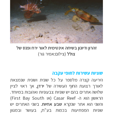
זהרון ודיונון בשיחה אינטימית לאור ירח ופנס של
צולל
(צילום:אמיר גור)
שוניות עשירות לחופי עקבה
היריעה קצרה מלספר על כל שונית ושונית שנמצאת
לאורך רצועת החוף העשירה של
ירדן
, אך ראוי לציין
שלושה אתרים בהם יש שוניות צבעוניות ואהובות במיוחד.
צלילה ביעדים אקזוטיים
לחצו לרשימת יעדים »
הראשון הוא ה-
Casar Reef
(או
First Bay South
)
טיולי אקטיב - אופניים, שייט והליכה
לחצו לרשימת
והשני הוא אתר שנקרא
שבע אחיות
. בשני האתרים יש
יעדים »
שוניות המפתיעות בכמות בע"ח, בעושר ובמגוון