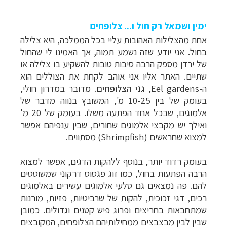
ימין ושמאל רק חול ו... צלופחים
אחת מהצלילות האהובות עליי בכל הממלכה, היא צלילה
בחול. אני יודע שזה נשמע תמוה, אך האמינו לי שהחול
צלילה ביעדים אקזוטיים
לחצו לרשימת יעדים »
של ירדן מספק הרבה סיבות טובות להשקיע בו צלילה או
טיולי אקטיב - אופניים, שייט והליכה
לחצו לרשימת
שתיים. האתר אליו אני אוהב לקחת את הצוללים הוא
יעדים »
ה-
Eel gardens
,
גני הצלופחים
. מדובר במדרון חולי,
טיול עצמאי לדרום אמריקה
לחצו לרשימת ההצעות »
בעומק של בין 10-25 מ', המשובץ בנווה מדבר של
אלמוגים, שבכל אחד הפתעה משלו. בעומק של 20 מ'
ואילך יש מקבצי אלמוגים שחורים, שבין ענפיהם אפשר
למצוא שחראשים (
Shrimpfish
) מסתווים.
בעומק רדוד יותר, בנוסף ללהקות הדגים, אפשר למצוא
הרבה הפתעות בחול, כמו זוג פגסוס דרקוני שמשוטטים
להם. פה נמצאים גם סלעי אלמוגים עשירים באלמוגים
רכים, דגי זכוכית, להקות של שרביטיות, פזיות, מורנות
שמתחבאות בחריצים ופרוג פיש קטנים וגדולים. כמובן
שבין לבין מבצבצים ממחילותיהם הצלופחים, המקובצים