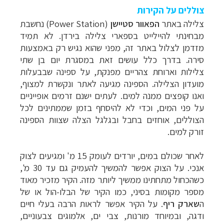
צוללים על הקירות
צלילה באתר
הפאוור סטיישן
(
Power Station
) נחשבת
מבחינתי להיילייט בספארי צלילה בירדן. לא תמיד
מזדמן לצלול באתר זה, מפני שהוא נגיש רק באמצעות
סירה. בדרך כלל עושים זאת במסגרת יום בן שתי
צלילות וארוחת צהריים מפנקת, על ספינה שבבעלות
מועדון הצלילה. הספינה מגיעה לאתר ונקשרת למצוף,
ואנו קופצים ממנה למים. לעתים ישנם זרמים אופייניים
על פני המים, וכדי לא להיסחף בזמן שממתינים לכל
הצוללים, אוחזים בחבל ובגלגל הצלה שצוות הספינה
זורק למים.
לאחר שכולם במים, יורדים לעומק 15 מ' ומגיעים לצוק
אנכי. על הצוק אפשר להמשיך להעמיק גם עד 30 מ',
כשהכחול מתחתינו ממשיך ליותר מזה. הקיר מזכיר מאוד
מספר מקומות בסיני, כמו הקיר של הבלו-הול או של
ה
שארק ריף
. על הקיר אפשר לראות הרבה בעלי חיים
ודגה, ובמיוחד מורנות, צבי ים, אלמוגים צבעוניים,