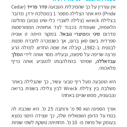
אין עוררין על כך שהמיכלית הטבועה
סדר פרייד
(
Cedar
Pride
) היא אתר הצלילה מספר 1 בממלכת ירדן. מדובר
בצלילת
wreck
(צלילה לשברי כלי-שיט טבוע) מהליגה
הלאומית, שעומדת בכבוד לצד אחיותיה המפורסמות
מדרום
סיני
ומ
מיצרי גובאל.
במקור הייתה זו אונייה
ספרדית בשם סאן ברונו, אך כשנמכרה לחברת ספנות
לבנונית ב-1982, קיבלה את שמה החדש. למזלה הרע
פרצה שריפה על סיפונה, ובעליה מסר אותה לידי
המלך
עבדאללה
, שמיהר בהתלהבותו להטביע אותה כריף
מלאכותי.
היא הוטבעה מעל ריף טבעי עשיר, כך שהצלילה באתר
משלבת בין צלילת
Wreck
לבין צלילה בשונית בריאה
וצבעונית, ממש שניים באחת!
אורך הספינה הוא 90 מ' ורוחבה 25 מ'. היא שוכבת לה
בנוח ע
ל הדופן השמאלית שלה, כך שצידה הימני נמצא
בעומק של פחות מ- 10 מ'. תחתיתה נושקת לשתי שוניות