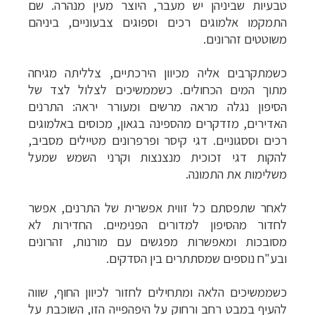
טבעיות שביניהן יש מעבר, היוצר מעין מנהרה. שם
התמקמו אלמוגים רכים וספוגים צבעוניים, ביניהם
משוטטים זהרונים.
כשמתקרבים אליה מכיוון הירכתיים, צלליתה מגיחה
מתוך המים הכחולים. כשממשיכים לצלול לצד של
הסיפון נגלה מראה מרשים ומעורר יראה: התרנים
האדירים, מזדקרים מהספינה בגאון, מכוסים באלמוגים
רכים וססגוניים. דגי קיסר ופרפרונים מטיילים מסביב,
להקות דגי זכוכית מנצנצות וקרני השמש שמעל
משלימות את התמונה.
לאחר שתפסתם כל זווית אפשרית של התרנים, אפשר
לחדור מהסיפון למדורים הפנימיים. החדירות לא
מסובכות ומאפשרות מפגשים עם מורנות, זהרונים
ובע"ח נוספים שמסתתרים בין הסדקים.
כשממשיכים הלאה ומתחילים לחזור לכיוון החוף, שווה
להעיף במבט רחב ורחוק על היפהפייה הזו, השוכבת על