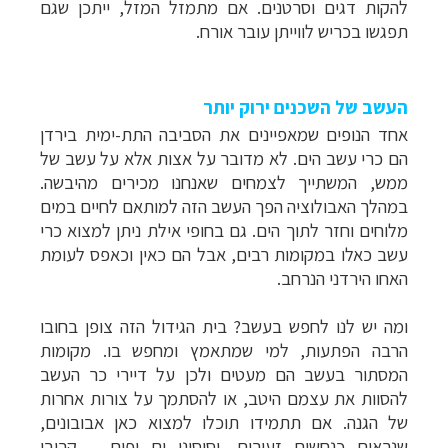
להקות דגים וסרטנים. אם מתמזל המזל, ייתכן שגם
תפגשו בכריש לווייתן עובר אורח.
העשב של השכנים ירוק יותר
אחד הנופים שמאפיינים את הסביבה התת-ימית בירדן
הם כרי עשב הים. לא מדובר על אצות אלא על עשב של
ממש, המשתייך לצמחים שאנחנו מכירים מהיבשה.
במהלך האבולוציה הפך העשב הזה למותאם לחיים במים
מלוחים וחזר לתוך הים. גם בחופי אילת ניתן למצוא כרי
עשב כאלו במקומות רבים, אבל הם כאין וכאפס לעומת
האחו הירדני הנרחב.
ומה יש לנו לחפש בעשב? בית הגידול הזה צופן בחובו
הרבה הפתעות, למי שמתאמץ ומחפש בו. מקומות
המסתור בעשב הם מעטים ולכן על דיירי כר העשב
להסוות את עצמם היטב, או להסתמך על צורות אחרות
של הגנה. אם תתמידו תוכלו למצוא כאן אבובונים,
שנראים כנחשים זעירים, וסוסוני ים יפים – קרובי