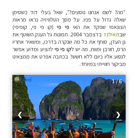
"מה? לשם אנחנו נוסעים?", שאל בעלי דוד כשסימן
שאלה גדול על פניו. על מסך הטלוויזיה נראו מראות
הצונאמי שפקד את האי
פי פי
(קו פי פי, קופיפי)
שב
תאילנד
בדצמבר 2004. תמונות גל הענק השוטף את
גן העדן, סוחף את כל מה שנקרה בדרכו, ומשאיר אחריו
הרס, חורבן ומוות. מה יש ל
קו פי פי
להציע ומדוע אפשר
לנסוע אליו כיום ללא חשש? בכתבה אפרט את ממצאינו
מביקור חווייתי במיוחד.
1 / 6
❯
❮