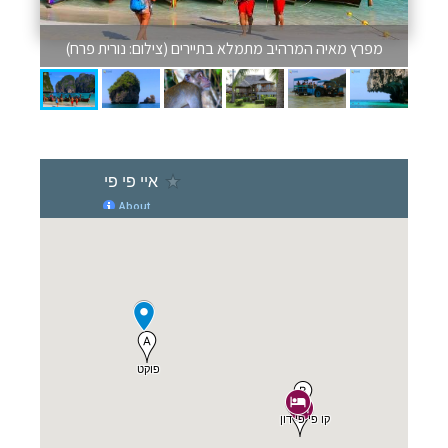
מפרץ מאיה המרהיב מתמלא בתיירים (צילום: נורית פרח)