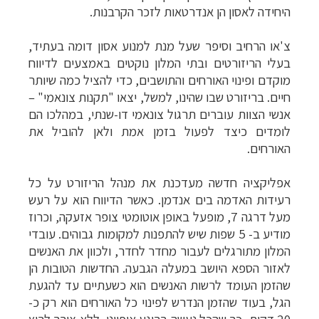
היחידה לאסון הן אנדרטאות לזכר הקרבנות.
צ'או הרחיב וסיפר שעל מנת למנוע אסון דומה בעתיד,
בעלי הריזורטים ובתי המלון נוקטים באמצעים לדיווח
מוקדם ופינוי האורחים והתושבים, כדי להציל כמה שיותר
חיים. בריזורט שבו שהינו, למשל, יצאו "תקנות צונאמי" –
אנשי הצוות עוברים תרגול צונאמי דו-שנתי, במהלכו הם
לומדים כיצד לפעול בזמן אמת ולאן להוביל את
האורחים.
אפליקציה חדשה מעדכנת את מנהל הריזורט על כל
רעידות האדמה בים אנדמן. כאשר הדיווח הוא על רעש
מעל דרגה 7, מופעל באופן אוטומטי צופר אזעקה, וכרוז
מודיע ב- 5 שפות שיש להתפנות למקומות גבוהים. עובדי
המלון מתורגלים לעבור מחדר לחדר, ולכוון את האנשים
לאזור הספא היושב במעלה הגבעה. החדשות הטובות הן
שהזמן העומד לרשות האנשים הוא כשעתיים עד להגעת
הגל, בעוד שהזמן הנדרש לפינוי כל האורחים הוא רק כ-
20 דקות, כך שהכל נעשה ברוגע אופייני, ללא צורך לרוץ