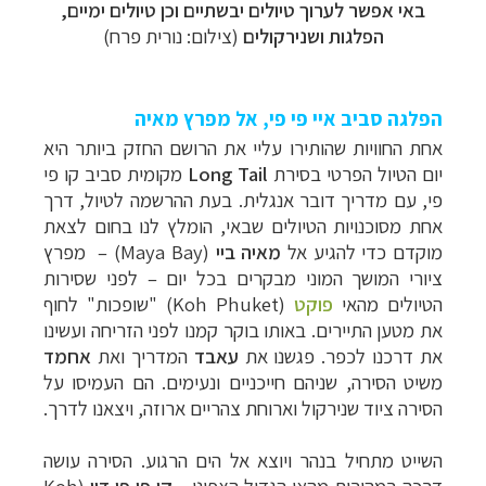
באי אפשר לערוך טיולים יבשתיים וכן טיולים ימיים,
הפלגות ושנירקולים
(צילום: נורית פרח)
הפלגה סביב איי פי פי, אל מפרץ מאיה
אחת החוויות שהותירו עליי את הרושם החזק ביותר היא
יום הטיול הפרטי בסירת
Long Tail
מקומית סביב קו פי
פי, עם מדריך דובר אנגלית. בעת ההרשמה לטיול, דרך
אחת מסוכנויות הטיולים שבאי, הומלץ לנו בחום לצאת
מוקדם כדי להגיע אל
מאיה ביי
(
Maya Bay
)
–
מפרץ
ציורי המושך המוני מבקרים בכל יום
–
לפני שסירות
הטיולים מהאי
פוקט
(
Koh Phuket
) "שופכות" לחוף
את מטען התיירים. באותו בוקר קמנו לפני הזריחה ועשינו
את דרכנו לכפר. פגשנו את
עאבד
המדריך ואת
אחמד
משיט הסירה, שניהם חייכניים ונעימים. הם העמיסו על
הסירה ציוד שנירקול וארוחת צהריים ארוזה, ויצאנו לדרך.
השייט מתחיל בנהר ויוצא אל הים הרגוע. הסירה עושה
דרכה במהירות מהאי הגדול הצפוני –
קו פי פי דון
(
Koh