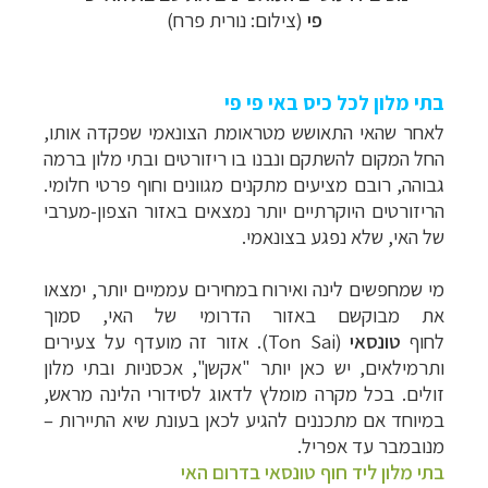
פי
(צילום: נורית פרח)
בתי מלון לכל כיס באי פי פי
לאחר שהאי התאושש מטראומת הצונאמי שפקדה אותו,
החל המקום להשתקם ונבנו בו ריזורטים ובתי מלון ברמה
גבוהה, רובם מציעים מתקנים מגוונים וחוף פרטי חלומי.
הריזורטים היוקרתיים יותר נמצאים באזור הצפון-מערבי
של האי, שלא נפגע בצונאמי.
מי שמחפשים לינה ואירוח במחירים עממיים יותר, ימצאו
את מבוקשם באזור הדרומי של האי, סמוך
לחוף
טונסאי
(
Ton Sai
). אזור זה מועדף על צעירים
ותרמילאים, יש כאן יותר "אקשן", אכסניות ובתי מלון
זולים. בכל מקרה מומלץ לדאוג לסידורי הלינה מראש,
במיוחד אם מתכננים להגיע לכאן בעונת שיא התיירות –
מנובמבר עד אפריל.
בתי מלון ליד חוף טונסאי בדרום האי