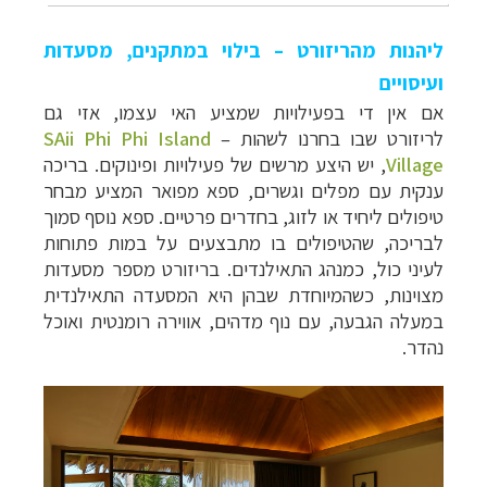
ליהנות מהריזורט – בילוי במתקנים, מסעדות
ועיסויים
אם אין די בפעילויות שמציע האי עצמו, אזי גם
ל
ריזורט
שבו בחרנו לשהות
–
SAii Phi Phi Island
Village
,
יש היצע מרשים של פעילויות ופינוקים. בריכה
ענקית עם מפלים וגשרים, ספא מפואר המציע מבחר
טיפולים ליחיד או לזוג, בחדרים פרטיים. ספא נוסף סמוך
לבריכה, שהטיפולים בו מתבצעים על במות פתוחות
לעיני כול, כמנהג התאילנדים. בריזורט מספר מסעדות
מצוינות, כשהמיוחדת שבהן היא המסעדה התאילנדית
במעלה הגבעה, עם נוף מדהים, אווירה רומנטית ואוכל
נהדר.