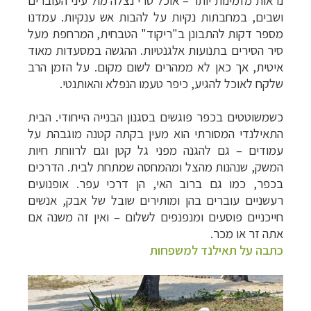
נראות מזמינות יותר
–
אוכל טרי נצלה מול עיני העוברים
ושבים, במחבתות נקיות על להבות אש ענקיות. עמדנו
מספר דקות להתבונן ב"ריקוד" הטבחית, המרחפת מעל
סיר הסירים בתנועות אלגנטיות. ההגשה במסעדות מאוד
איטית, אך כאן לא ממהרים לשום מקום. על הזמן הרב
שלקח לאוכל להגיע, כיפר טעמו הנפלא והאותנטי.
כשמשוטטים בכפר פוגשים בסגנון הבנייה הייחודי. הבית
התאילנדי המסורתי הוא מעין בקתה קטנה מוגבהת על
עמודים – גם להגנה מפני גל קטן וגם לרווחת חיות
המשק, שנהנות מהצל ומהמחסה שמתחת לבית. הדרכים
בכפר, כמו גם ברוב האי, הן דרכי עפר. אופנועים
רעשניים עוברים בהן ומותירים שובל של אבק, אנשים
חייכניים פוסעים ומנפנפים לשלום – ואין זה משנה אם
אתה זר או מכר.
כתבה על תאילנד למשפחות