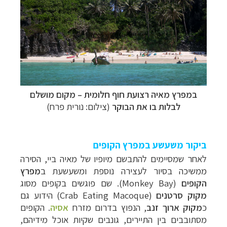
במפרץ מאיה רצועת חוף חלומית – מקום מושלם
לבלות בו את הבוקר
(צילום: נורית פרח)
ביקור משעשע במפרץ הקופים
לאחר שמסיימים להתבשם מיופיו של מאיה ביי, הסירה
ממשיכה בסיור לעצירה נוספת ומשעשעת ב
מפרץ
הקופים
(
Monkey Bay
). שם פוגשים בקופים מסוג
מקוק סרטנים
(
Crab Eating Macoque
) הידוע גם
כ
מקוק ארוך זנב
, הנפוץ בדרום מזרח
אסיה
. הקופים
מסתובבים בין התיירים, גונבים שקיות אוכל מידיהם,