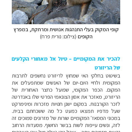
תכנון
טיולים למזרח הרחוק
לחצו לרשימת יעדים »
תכנון
טיולים לפולינזיה הצרפתית
לחצו לפרטים »
קופי המקוק בעלי התנהגות אנושית ומרתקת, במפרץ
תכנון
טיולים לאוסטרליה וניו זילנד
לחצו לרשימת
הקופים
(צילום: נורית פרח)
ההצעות »
להכיר את המקומיים – טיול אל מאחורי הקלעים
של הריזורט
בשיטוט בחלקי האי שמחוץ לריזורט נחשפים לתרבות
המקומית ולחיי היום-יום של האנשים שמתפעלים את
המקום. הכפר המקומי, שפועל כחצר האחורית של
הריזורט, מאזכר את אסון הצונאמי הפרטי שלו באנדרטה
לזכר הקורבנות. במקום ישנן חנויות מזכרות ומינימרקט
שעל מדפיו תמצאו כמעט כל מה ששכחתם בבית.
במכוני המסאז' המקומיים שורות של מזרונים סמוכים זה
לזה, ונשים עייפות לשות בבשר החשוף. מסעדות הרחוב