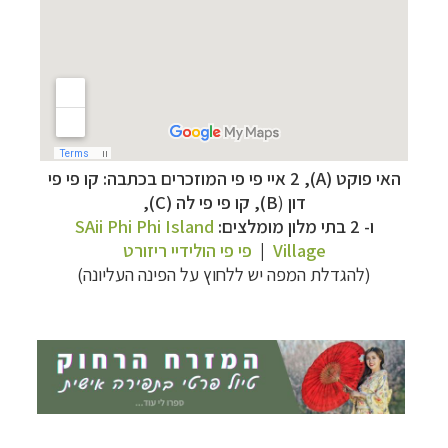
האי פוקט (A), 2 איי פי פי המוזכרים בכתבה:
קו פי פי
תכנון
טיולים למזרח הרחוק
לחצו לרשימת יעדים »
דון
(
B),
קו פי פי לה (C)
,
תכנון
טיולים לפולינזיה הצרפתית
לחצו לפרטים »
ו- 2 בתי מלון מומלצים:
SAii Phi Phi Island
תכנון
טיולים לאוסטרליה וניו זילנד
לחצו לרשימת
Village
|
פי פי הולידיי ריזורט
ההצעות »
(להגדלת המפה יש ללחוץ על הפינה העליונה)