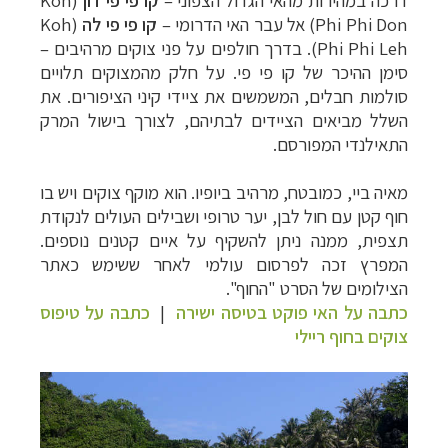
Phi Phi Don
) אל עבר האי הדרומי –
קו פי פי לה
(
Koh
Phi Phi Leh
). בדרך חולפים על פני צוקים מרהיבים –
סימן ההיכר של קו פי פי. על חלק מהמצוקים תלויים
סולמות חבלים, המשמשים את ציידי קיני הציפורים. את
השלל מביאים הציידים לבתיהם, לצורך בישול המרק
התאילנדי המפורסם.
מאיה ביי, כמובטח, מרהיב ביופיו. הוא מוקף צוקים ויש בו
חוף קטן עם חול לבן, יער טרופי ושבילים העולים לנקודת
תצפית, ממנה ניתן להשקיף על איים קטנים נוספים.
המפרץ זכה לפרסום עולמי לאחר ששימש כאתר
הצילומים של הסרט "החוף".
כתבה על האי פוקט בטיסה ישירה
|
כתבה על טיפוס
צוקים בחוף ריילי