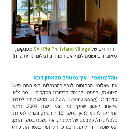
החדרים של
SAii Phi Phi Island Village
מפנקים,
מאובזרים ופונים לנוף הים המרהיב
(צילום: נורית פרח)
נוהל צונאמי – איך נמנעים מהאסון הבא
את שאלותיי הפתוחות לגביי ההתנהלות באי תחת חשש
הצונאמי, הפניתי למנהל הריזורט המקסי
ם –
מר
צ'או
טרינבונג
(
Chow Treenawong
).
מתשובותיו למדתי
שלאחר האסון שפקד את האי בשנת 2004, נמנעו
התיירים להגיע לכאן במשך 10 חודשים, ונגרם לאי נזק
כלכלי גדול. כטבעם של אסונות, הכל נשכח במשך הזמן,
האי שופץ וחזר לתפקד כגן עדן טרופי, כאשר התזכורת