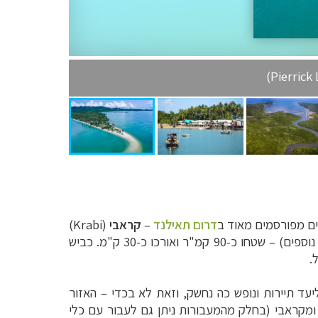
רים מפורסמים מאוד ב
דרום תאילנד
–
קראבי
(
Krabi
)
) ממערב. זהו האי הגדול במפרץ (אחריו אחיו הקטן קו יאו נוי ועוד כארבעים איים קטנים נוספים) – שטחו כ-90 קמ"ר ואורכו כ-30 ק"מ. כביש
.
עד תיירות ונופש כה נחשק, וזאת לא בכדי – האזור
ם מסודרים מפוקט ומקראבי (בחלק מהמעבורות ניתן גם לעבור עם כלי