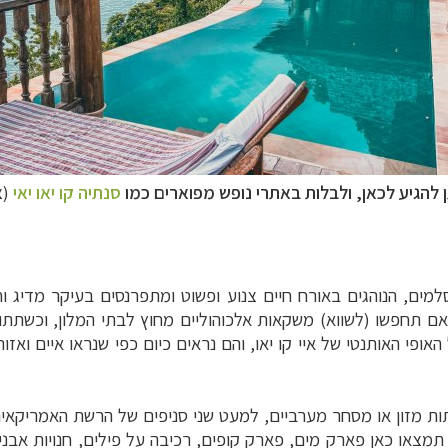
 להגיע לכאן, ולבלות באתרי נופש מפוארים כמו
סנתיה קו יאו יאי
(צילום
ובם המוחלט מוסלמים, הנוהגים באורח חיים צנוע ופשוט ומתפרנסים בעיקר מ
 תחפשו (לשווא) משקאות אלכוהוליים מחוץ לבתי המלון, וכשתתור
ופי האותנטי של איי קו יאו, והם נראים כיום כפי שנראו איים ואז
תות מזון או מסחר מערביים, למעט שני סניפים של הרשת האמריקאי
 תמצאו כאן פארק מים, פארק קופים, רכיבה על פילים, חנויות אב