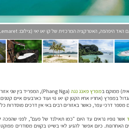
האד היפהפה, האטרקציה המרכזית של קו יאו יאי (צילום: Pierrick Lemaret)
אית) ממוקם ב
מפרץ פאנג נגה
(
Phang Nga
), המפריד בין שני אזו
 מספר דרכי עפר, כאשר באזורים רבים באי אין דרכים מוסדרות כלל
אשר נופיו נראים עד היום "כמו תאילנד של פעם", לפני שהפכה לי
" לתיירות הממוסחרת רק ב-15-20 השנים האחרונות. כיום אפשר להגיע לאי בשייט בקווי