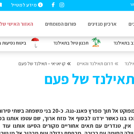
מידע למטייל
תר
ים
ארכיון מגזינים
פורום המומחים
האזור האישי שלי
ב
בתאילנד
תכנון טיול בתאילנד
ביטוח נסיעות
ב
ילנד
דרום תאילנד והאיים
קו יאו יאי – תאילנד של פעם
 תאילנד של פעם
מזג אוויר סוער ליווה את השייט הקצר שלנו מפוקט
 בנו כאשר ירדנו לבסוף אל מזח ארוך, שם עטפו אותנו במע
ין, טנדרים עם תאים אחוריים מקורים הסיעו אותנו עוד 
לה קסומה עם בריכה, מרפסת גדולה ונוף מרהיב אל מי טורקי