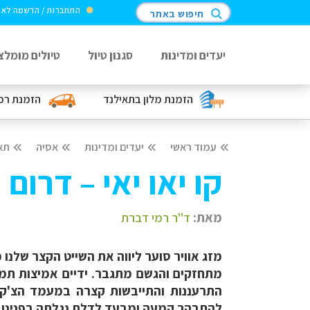
התחברות / הרשמה לא
חיפוש באתר
יעדים ומדינות
סגנון טיול
טיולים מומלצ
הזמנת מלון
בתאילנד
הזמנת רכ
עמוד ראשי
יעדים ומדינות
אסיה
תא
קו יאו יאי – דרום
מאת:
ד"ר רמי דברת
מתחזקים והגשם מתגבר. ידיים אמיצות תמכו
התרעננות והתייבשות קצרה במעמד הצ'ק א
להתבהר קמעה ומבעד לדלת נגלתה בפנינו וי