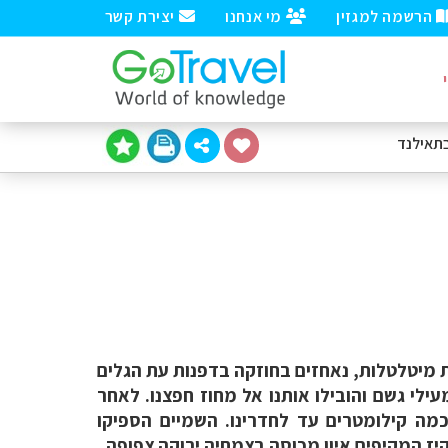
הרשמה למגזין
מי אנחנו
יצירת קשר
תאילנד
 אל תוך מפרץ פאנג-נגה. כ-20 בני משפחה בשתי סירות מיטלטלות, נאחזים בחוזקה בדפנות עת הגלים
ילי גשם והובילו אותנו אל מחוז חפצנו. לאחר
כמה קילומטרים עד לחדרינו. השמיים הספיקו
ז המקיפים איון מכוסה בצמחיה ירוקה צפופה.