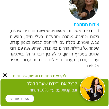
אודות הכותבת
נורית פרח
משלבת במסעותיה
שלושה תחביבים: טיולים,
צילום וכתיבה. אוהבת ומתעדת בעלי חיים, תופעות
טבע, ואנשים. צללה עם לווייתנים לבנים בצפון קנדה,
טיפסה אל גורילות ההרים באוגנדה, השתעשעה עם דובי
הקוטב במפרץ הדסון, טיילה בין דובי גריזלי באלסקה
ועוד. עורכת תערוכות צילום וכותבת עבור מספר
מגזינים.
לקריאת כתבות נוספות של נורית
לנצל את ירידת שער הדולר
וגם קניות עם עד 10% הנחה
טיולים למזרח הרחוק – תכנון טיולים בהתאמה
ספרו לי עוד
אישית