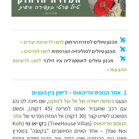
1. אתר הנופש טריהאוס – לישון בין העצים
הגענו
בטיסה ישירה של אל-על לפוקט
, שם חיכה לנו נהג
עם רכב שהעביר אותנו למרינה (45 דקות), ומשם
המשכנו לשייט קצר (30 דקות) אל המזח הפרטי של
אתר
הנופש טריהאוס
(
TreeHouse Villas
) ב
קו יאו נוי
(
Koh
Yao Noi
) – אחד האיים המיושבים "בקטנה" במפרץ
פאנג נגה. הריזורט שוכן בתוך יער טבעי ומוקף צוקים