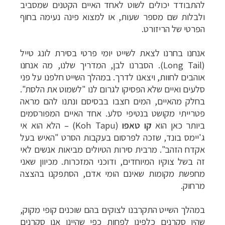
להתבודד יכולים לשוט לאחד האיים הקטנים שמסביב
ולבלות שם מספר שעות, או למצוא פינה נעימה בחוף
הפרטי של הריזורט.
אנחנו בחרנו לצאת לשייט יומי פרטי בסירת לונג טייל
(
Long Tail
). הסברנו לבן, המדריך שלנו, מה אנחנו
אוהבים לחוות, ויצאנו לדרך. במהלך השייט חלפנו על פני
סלעים ואיים שלא הפסיקו לגרום לנו "לשמוט את הלסת".
בחלק מהאיים, המים חצבו בבסיסם ונתנו להם מראה
פטרייתי מקושט בנטיפי סלע. אחד האיים המפורסמים
ביותר כאן הוא
קו טאפו
(
Koh Tapu
) – הלא הוא אי
ג'יימס בונד, שזכה לפרסום בעקבות הסרט "האיש בעל
אקדח הזהב". מרבית סירות הטיולים מביאות אנשים לאי
זה בשל צוקיו המיוחדים, ודוכני המזכרות. מכיוון שאני
מחפשת מקומות שאינם הומי אדם, הסתפקנו בהצצה
מרחוק.
במהלך השייט התקרבנו לצוקים בהם שוכנים קופי מקוק,
שהיו סקרנים כלפינו לפחות כפי שהיינו אנו סקרנים