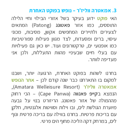
3. אמאטרה ווליז'ר – נופש בפוקט האחרת
האי
פוקט
ידוע בעיקר בשל אזורי הבילוי וחיי הלילה
התוססים, כמו אזור
פאטונג
(
Patong
) המתאים
לצעירים ולתיירים המחפשים אקשן, מסיבות, מכוני
עיסוי, ברים ומסעדות, לצד מגוון פעילות ספורטיביות
כמו אופנועי ים, טרקטורונים ועוד. יש כאן גם פעילויות
עם בעלי חיים שבעיניי מהוות התעללות, ולכן אני
מעדיפה לוותר.
בחרנו לשהות בפוקט האחרת, הרגועה יותר, ושבנו
למקום בו התארחנו כבר שנה קודם לכן –
אתר הנופש
אמאטרה ווליז'ר
(
Amatara Welleisure Resort
),
הנמצא ב
קייפ פאנווה
(
Cape Panwa
) – הכי רחוק
מההמולה של אזור פאטונג. הריזורט בנוי על גבעה
מיוערת הגולשת לים, ובו וילות וסוויטות אלגנטיות, חלקן
עם בריכות פרטיות. בחרנו בווילה עם בריכה פרטית ונוף
לים, במרחק דקה הליכה מחוף הים פרטי.