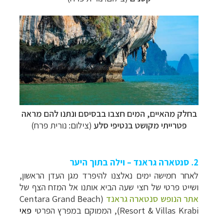
בחלק מהאיים, המים חצבו בבסיסם ונתנו להם מראה
פטרייתי מקושט בנטיפי סלע
(צילום: נורית פרח)
2. סנטארה גראנד – וילה בתוך היער
לאחר חמישה ימים נאלצנו להיפרד מגן העדן הראשון,
ושייט פרטי של חצי שעה הביא אותנו אל המזח הצף של
אתר הנופש סנטארה גראנד
(
Centara Grand Beach
Resort & Villas Krabi
), הממוקם במפרץ הפרטי
פאי