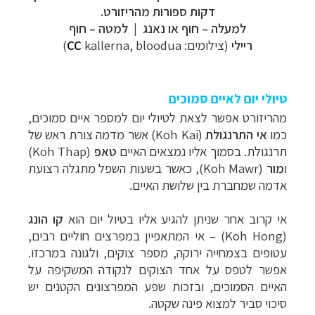
דקות ספורות מהריזורט.
למעלה
–
חוף או נאנג | למטה
–
חוף
ריילי
(צילומים:
kallerna, bloodua)
CC
טיולי יום לאיים סמוכים
מהריזורט אפשר לצאת לטיולי יום למספר איים סמוכים,
כמו
אי התרנגולת
(
Koh Kai
) אשר מדמה צורת ראש של
תרנגולת. בסמוך אליו נמצאים האיים
טאפ
(
Koh Thap
)
ו
מור
(
Koh Mawr
), כאשר בשעות השפל מתגלה רצועת
אדמה שמחברת בין שלושת האיים.
אי קרוב אחר שניתן להגיע אליו בטיול יום הוא
קו הונג
(
Koh Hong
) – אי המתאפיין במפרצים חוליים רבים,
עטופים בצמחייה ירוקה, מספר צוקים, ולגונה במרכזו.
אפשר לטפס על אחד הצוקים לנקודה המשקיפה על
האיים הסמוכים, ובזכות שפע המפרצונים הקטנים יש
סיכוי סביר למצוא פינה שקטה.