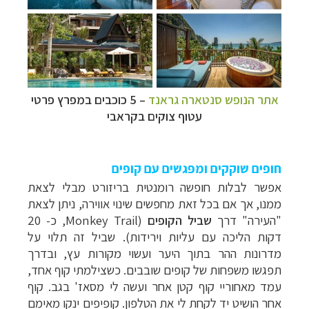
אתר הנופש סנטארה גראנד
– 5 כוכבים במפרץ פרטי
עטוף צוקים בקראבי
חופים שוקקים ומפגשים עם קופים
אפשר לבלות חופשה רומנטית בריזורט מבלי לצאת
ממנו, אך אם בכל זאת מחפשים שינוי אווירה, ניתן לצאת
"העירה" דרך
שביל הקופים
(
Monkey Trail
, כ- 20
דקות הליכה עם עליות וירידות).
שביל זה תלוי על
מדרונות ההר בתוך היער ועשוי מקורות עץ, ובדרך
תפגשו משפחות של קופים שובבים. כשצילמתי קוף אחד,
עמד מאחוריי קוף קטן אחר ועשה לי מסאז' בגב. קוף
אחר הושיט יד לקחת לי את הטלפון. קופיפים ינקו מאימם