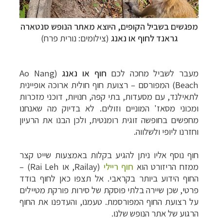
מפגשים בשביל הקופים, היוצא מאתר הנופש סנטארה
גראנד לחוף או נאנג
(צילומים: נורית פרח)
מעבר לשביל מחכה לכם
חוף או נאנג
(
Ao Nang
Beach
) המפורסם – רצועת חוף חולית ארוכה אופיינית
לתאילנד, עם מסעדות, בתי קפה, חנויות, דוכני מזכרות
ומכוני מסאז' המוניים וזולים. לא בדיוק מה שאנחנו
מחפשים בחופשה זוגית רומנטית, ולכן הבנו את הרעיון
וחזרנו ליופי ולשלווה.
תכנון
טיולים למזרח הרחוק
לחצו לרשימת יעדים »
תכנון
טיולים לפולינזיה הצרפתית
לחצו לפרטים »
חוף נוסף אליו ניתן להגיע בקלות באמצעות שייט קצר
תכנון
טיולים לאוסטרליה וניו זילנד
לחצו לרשימת
ממזח הריזורט הוא
חוף ריילי
(
Railay
, או
Rai Leh
) –
ההצעות »
החוף הידוע ביותר בקראבי. אל תצפו כאן לחוף בודד
פרטי, שכן שיירה בלתי פוסקת של סירות פורקת מטיילים
על רצועת החוף המפורסמת. טעמנו, והעדפנו את החוף
הרגוע של אתר הנופש שלנו.