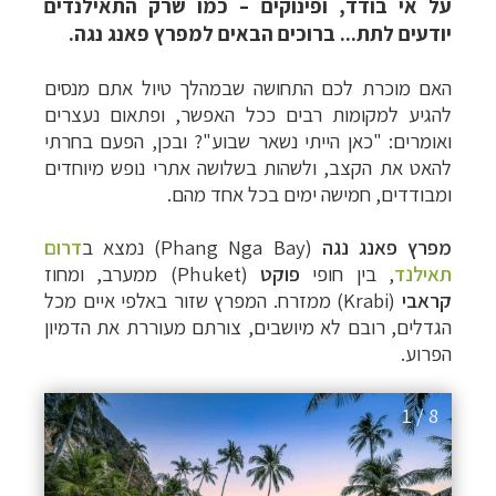
על אי בודד, ופינוקים – כמו שרק התאילנדים
יודעים לתת... ברוכים הבאים למפרץ פאנג נגה.
האם מוכרת לכם התחושה שבמהלך טיול אתם מנסים
להגיע למקומות רבים ככל האפשר, ופתאום נעצרים
ואומרים: "כאן הייתי נשאר שבוע"? ובכן, הפעם בחרתי
להאט את הקצב, ולשהות בשלושה אתרי נופש מיוחדים
ומבודדים, חמישה ימים בכל אחד מהם.
מפרץ פאנג נגה
(
Phang Nga Bay
) נמצא ב
דרום
תאילנד
, בין חופי
פוקט
(
Phuket
) ממערב, ומחוז
קראבי
(
Krabi
) ממזרח. המפרץ שזור באלפי איים מכל
הגדלים, רובם לא מיושבים, צורתם מעוררת את הדמיון
הפרוע.
1 / 8