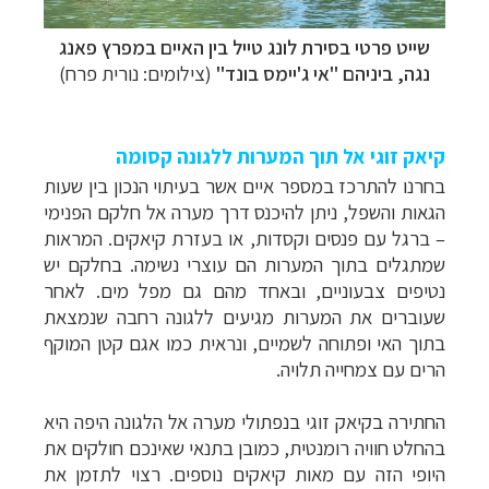
שייט פרטי בסירת לונג טייל בין האיים במפרץ פאנג
נגה, ביניהם "אי ג'יימס בונד"
(צילומים: נורית פרח)
קיאק זוגי אל תוך המערות ללגונה קסומה
בחרנו להתרכז במספר איים אשר בעיתוי הנכון בין שעות
הגאות והשפל, ניתן להיכנס דרך מערה אל חלקם הפנימי
– ברגל עם פנסים וקסדות, או בעזרת קיאקים. המראות
שמתגלים בתוך המערות הם עוצרי נשימה. בחלקם יש
נטיפים צבעוניים, ובאחד מהם גם מפל מים. לאחר
שעוברים את המערות מגיעים ללגונה רחבה שנמצאת
בתוך האי ופתוחה לשמיים, ונראית כמו אגם קטן המוקף
הרים עם צמחייה תלויה.
החתירה בקיאק זוגי בנפתולי מערה אל הלגונה היפה היא
בהחלט חוויה רומנטית, כמובן בתנאי שאינכם חולקים את
היופי הזה עם מאות קיאקים נוספים. רצוי לתזמן את