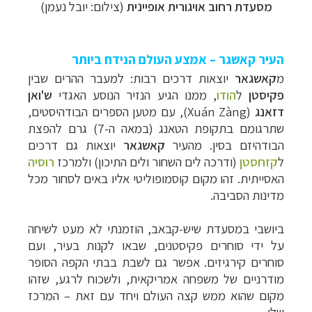
מסעדת רחוב אויגורית אופיינית
(צילום: יובל נעמן)
העיר קאשגר – אמצע העולם הנידח ביותר
מ
קאשגאר
יוצאות דרכים רבות: למעבר ההרים שבין
פקיסטן
ל
הודו
, ממנו הגיע הנזיר הנוסע האגדי
ש'ואן
דזאנג
(
Xuán Zàng
), עם מטען הספרים הבודהיסטים,
שתרגומם בתקופת הטאנג (במאה ה-7) גרם להפצת
הבודהיזם בסין.
מהעיר
קאשגאר
יוצאות גם דרכים
ל
קזחסטן
(ודרכה לים השחור ולים התיכון) ולמרכז
רוסיה
האסייתית.
זהו מקום קוסמופוליטי אליו באים לסחור מכל
מדינות הסביבה.
ביושבי במסעדת שיש-קבאב, הוזמנתי לא מעט לשיחה
על ידי סוחרים פקיסטנים, שבאו לקנות בעיר, ועם
סוחרים קירגיזים. אפשר גם לשבת בבתי הקפה הסופר
מודרניים של משפחה אמריקאית, ולשכוח לרגע, שזהו
מקום שהוא ממש קצה העולם ויחד עם זאת
–
המרכז