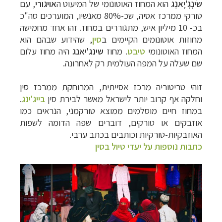
שׂינְגְ'יָאנְג
הוא המחוז האוטונומי של המיעוט ה
אויגורי
,
עם
טורקי ממרכז אסיה, שכ-80% מאנשיו, המוערכים סה"כ
בכ- 10 מיליון איש, מתגוררים במחוז
. זהו אחד מחמישה
מחוזות אוטונומים הקיימים ב
סין
, שהידוע שבהם הוא
המחוז האוטונומי
טיבט
.
מחוז
שינג'יאנג
היה מחוז עלום
שם שעלה על המפה העולמית רק לאחרונה.
זוהי טריטוריה מרכז אסייתית, המרוחקת ממרכז סין
וחלקה אף קרוב יותר לישראל מאשר לבירת סין
בייג'ינג
.
במחוז חיים מוסלמים ממוצא טורקמני, הנראים כמו
אוזבקים או טורקים, דוברים שפה הדומה לשפות
האוזבקיות-טורקיות וכותבים בכתב ערבי.
כתבות נוספות על יעדי טיול בסין