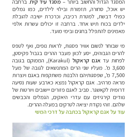
המסגד הגדול והחשוב ביותר
–
מסגד עיד קיח
. ברחבה
יש אוכל, סחורה, תזמורת ובילוי לילדים, כמו גמלים
כפולי דבשת, למטרת רכיבה, וכרכרת ישיבה להובלת
ילדים בכוח תיש אחד. ברחבה זו יכולים עשרות אלפי
מאמינים להתפלל בחגים ובימי מועד.
מי שבוחר לנשום אוויר פסגות, לראות נופים, ואף לטפס
להרים הגבוהים, יסע לכוון מעבר ההרים בגבול פקיסטן,
לפחות עד
אגם קראקול
(
Karakul
), הממוקם בגובה
3,600 מ'. מעליו שני הרים המתנשאים לגובה של מעל
7,500 מ', שפסגותיהם הלבנות משתקפות באגם ויוצרות
מראה מרהיב. אגם קראקול נמצא כארבע שעות נסיעה
דרומית לקאשגר. סביב לאגם פזורים יישובים ויורטות של
נוודים קירגיזים עם עדרי היאקים, הגמלים והכבשים
שלהם. זוהי נקודת יציאה לטרקים במעלה ההרים.
עוד על אגם קראקול בכתבה על דרכי המשי