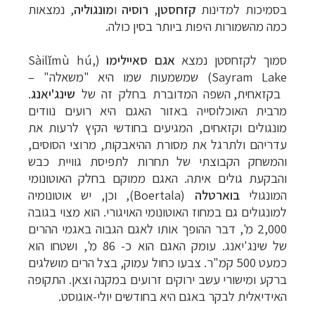
בסמיכות למדינות
קזחסטן
,
רוסיה
ו
מונגוליה
, נמצאות
כמה מהשמורות היפות ביותר בסין כולה.
סמוך לקזחסטן נמצא
אגם סאיילימו
(
Sàilǐmù hú,
Sayram Lake)
שמשמעות שמו היא "משאלה"
–
בקזאחית, השפה המדוברת בחלק זה של
שינג'יאנג
.
מרבית האוכלוסייה באזור האגם היא רועים נוודים
מונגולים וקזאחים, המגיעים בחודשי הקיץ לרעות את
עדריהם ולתרגל את מסורת ההיאבקות, מרוצי הסוסים,
והמשחק הקבוצתי של תחרות לתפיסת גוויית כבש
והבקעת גולים איתה. האגם ממוקם בחלק האוטונומי
המונגולי
בוארטלה
(
Boertala
), וכן, יש אוטונומיה
למונגולים גם במחוז האוטונומי האויגורי. הוא מצוי בגובה
2,000 מ', דבר ההופך אותו לאגם הגבוה באגמי ההרים
של שינג'יאנג. עומק האגם הוא כ- 86 מ', ושטחו הוא
כמעט 500 קמ"ר. צבעו כחול עמוק, בצל הרים מושלגים
ברקע ומישורי עשב ירוקים זרועים במקנה וצאן. התקופה
האידיאלית לבקר באגם היא בחודשים יולי-אוגוסט.