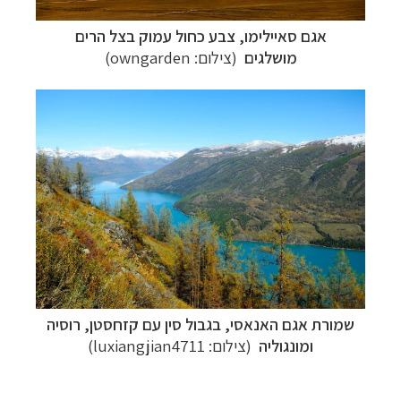
אגם סאיילימו
,
צבע כחול עמוק בצל הרים
מושלגים
(צילום:
owngarden
)
שמורת אגם האנאסי, בגבול סין עם קזחסטן, רוסיה
ומונגוליה
(צילום: l
uxiangjian4711
)