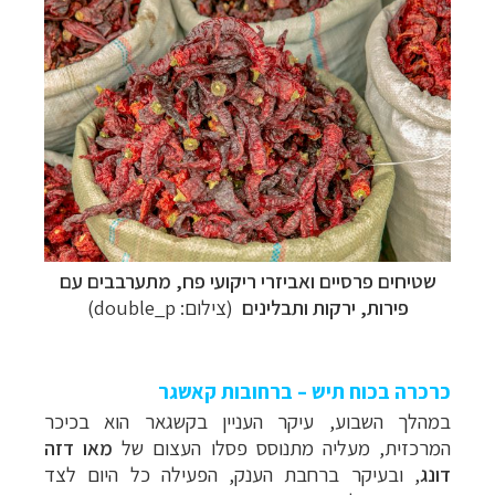
שטיחים פרסיים ואביזרי ריקועי פח, מתערבבים עם
תכנון
טיולים למזרח הרחוק
לחצו לרשימת יעדים »
פירות, ירקות ותבלינים
(צילום:
double_p
)
תכנון
טיולים לפולינזיה הצרפתית
לחצו לפרטים »
תכנון
טיולים לאוסטרליה וניו זילנד
לחצו לרשימת
ההצעות »
כרכרה בכוח תיש – ברחובות קאשגר
במהלך השבוע, עיקר העניין בקשגאר הוא בכיכר
המרכזית, מעליה מתנוסס פסלו העצום של
מאו דזה
דונג
, ובעיקר ברחבת הענק, הפעילה כל היום לצד