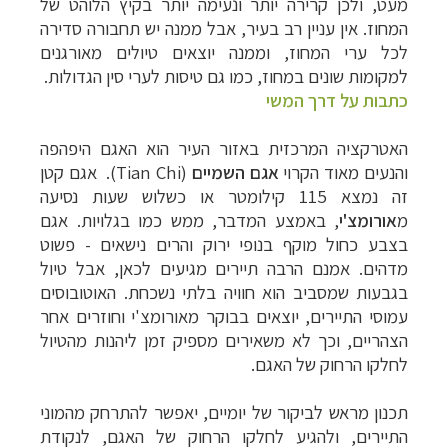
מעט, ולכן קרירה יותר ונעימה יותר בקיץ הלוהט של
המחוז. אין עניין רב בעיר, אבל ממנה יש תחבורה סדירה
לכל ערי המחוז, וממנה יוצאים טיולים מאורגנים
למקומות שונים במחוז, כמו גם טיסות לערי סין הגדולות.
כתבות על דרך המשי
האטרקציה המרכזית באזור העיר הוא האגם היפהפה
והנעים מאוד הקרוי
אגם השמיים
(
Tian Chi
).
אגם קטן
זה נמצא 115 קילומטר או כשלוש שעות נסיעה
מ
אורומצ'י
, באמצע המדבר, ממש כמו בגלויות. אגם
בצבע כחול מוקף בנופי ירוק והרים נישאים - פשוט
מדהים. אמנם הרבה תיירים מגיעים לכאן, אבל טיול
בגבעות שמסביב הוא חוויה בלתי נשכחת. האוטובוסים
עמוסי התיירים, יוצאים בבוקר מאורומצ'י וחוזרים אחר
הצהריים, וכך לא משאירים מספיק זמן ליהנות מהטיול
לחלקו הרחוק של האגם.
תכנון מראש לביקור של יומיים, יאפשר להתרחק מהמוני
התיירים, ולהגיע לחלקו הרחוק של האגם, לנקודת