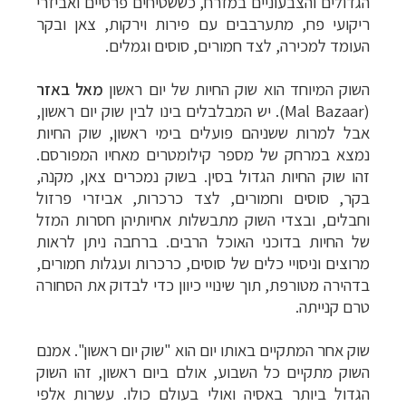
הגדולים והצבעוניים במזרח, כששטיחים פרסיים ואביזרי
ריקועי פח, מתערבבים עם פירות וירקות, צאן ובקר
העומד למכירה, לצד חמורים, סוסים וגמלים.
השוק המיוחד הוא שוק החיות של יום ראשון
מאל באזר
(
Mal Bazaar
). יש המבלבלים בינו לבין שוק יום ראשון,
אבל למרות ששניהם פועלים בימי ראשון, שוק החיות
נמצא במרחק של מספר קילומטרים מאחיו המפורסם.
זהו שוק החיות הגדול בסין. בשוק נמכרים צאן, מקנה,
בקר, סוסים וחמורים, לצד כרכרות, אביזרי פרזול
וחבלים, ובצדי השוק מתבשלות אחיותיהן חסרות המזל
של החיות בדוכני האוכל הרבים. ברחבה ניתן לראות
מרוצים וניסויי כלים של סוסים, כרכרות ועגלות חמורים,
בדהירה מטורפת, תוך שינויי כיוון כדי לבדוק את הסחורה
טרם קנייתה.
שוק אחר המתקיים באותו יום הוא "שוק יום ראשון". אמנם
השוק מתקיים כל השבוע, אולם ביום ראשון, זהו השוק
הגדול ביותר באסיה ואולי בעולם כולו. עשרות אלפי