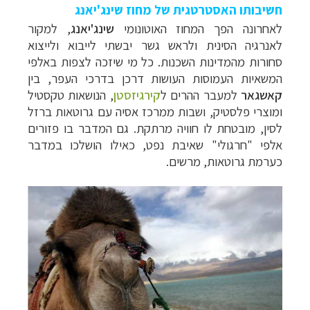
חשיבותו האסטרטגית של מחוז שינג'יאנג
לאחרונה הפך המחוז האוטונומי
שינג'יאנג
, למקור
לאנרגיה הסינית ולראש גשר יבשתי לייבוא ולייצוא
סחורות מהמדינות השכנות. כל מי שיזכה לצפות באלפי
המשאיות העמוסות העושות דרכן בדרכי העפר, בין
קאשגאר
למעבר ההרים ל
קירגיזסטן
, הנושאות טקסטיל
ומוצרי פלסטיק, ושבות ממרכז אסיה עם גרוטאות ברזל
לסין, מובטחת לו חוויה מרתקת. גם המדבר בו פזורים
אלפי "חרגולי" שאיבת נפט, כאילו הושלכו במדבר
כערמת גרוטאות, מרשים.