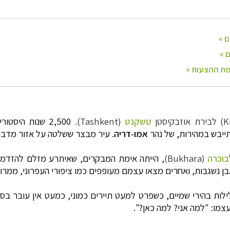
טשקנט
(Tashkent).
2,500 שנות היסטוריה בעיר חדשה להפליא, על סעיפה הצפוני של
תייבש במהירות, של נהר
אמו-דריה
. עיר מבצר ששלטה על אזור מדבר
בוכרה
(Bukhara)
, הייתה אימת המבקרים, שאיתרע מזלם להזדמן 
ן נשגבות, ואחרים מצאו עצמם מעופפים כמו ציפורי העפרוני, ממרומ
ילות בהירי שמיים, כשפרט למעט תיירים כמוני, כמעט אין עובר ב
צמו: "למה אני? למה כאן?".