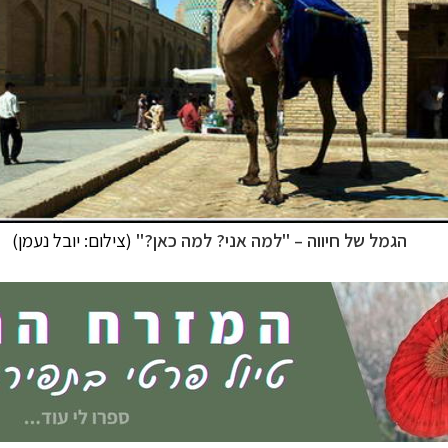
ח הרחוק
לחצו לרשימת יעדים »
לינזיה הצרפתית
לחצו לפרטים »
טרליה וניו זילנד
לחצו לרשימת ההצעות »
הגמל של חיווה
–
"למה אני? למה כאן?"
(צילום: יובל
נעמן
)