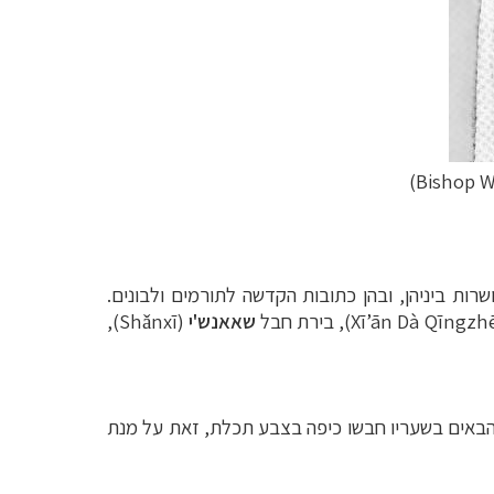
Bishop Wi
ות ביניהן, ובהן כתובות הקדשה לתורמים ולבונים.
Xī’ān Dà Qīngzh
),
בירת חבל
שאאנש'י
(Shǎnxī),
ם. הבאים בשעריו חבשו כיפה בצבע תכלת, זאת על מנת