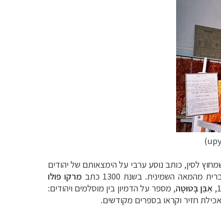
)
upy
לם שמחוץ לסין, כותב נוסע ערבי על הימצאותם של יהודים
 מהמאה השמינית. בשנת 1300 כתב
מרקו פולו
אִבֵּ‏ן בָּטוּ‏טָ‏ה
, מספר על הדמיון בין מוסלמים ויהודים:
אכילת חזיר וקראו בספרים מקודשים.