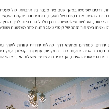
רות דרכים ששימשו במשך שנים ציר מעבר בין תרבויות. קול שעטת 
רכים שהציתו את דמיונם של נוסעים, סוחרים והרפתקנים ושימשו 
המצאות, אומנויות ופילוסופיות. דרכן חלחל הבודהיזם לסין, מכא
עלו וצמחו בימי תור הזהב של קיסרי טאנג תחנות סחר משגשגות ושווקים
יהודים, כסוחרים ומחפשי דרך. קהילות יהודיות פזורות לאורך נתי
ות במרכז אסיה ידועות כבר בתקופות עתיקות. קהילות ענק היו
 במת ההיסטוריה הסינית, אך סביר הוא שבימי
שושלת האן
, ימי המאו