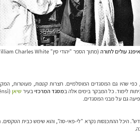
איפנג עולים לתורה
(מתוך הספר "יהודי סין"
lliam Charles White)
פי שהיו גם המסגדים המוסלמיים. חצרות קטנות, מעוטרות, המקושר
יתות לימוד. כל המבקר בימים אלה ב
מסגד המרכזי
בעיר
שיאן
(
ēnsì
פיעה גם על מבני המסגדים.
הקודש". היכל ההתכנסות נקרא "לי-פאי-סה", והוא שימש כבית הטקסי
ה.