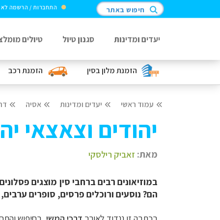
התחברות / הרשמה לא
חיפוש באתר
יעדים ומדינות
סגנון טיול
טיולים מומלצ
הזמנת מלון
בסין
הזמנת רכב
עמוד ראשי
יעדים ומדינות
אסיה
דר
יהודים וצאצאי יה
מאת:
זאביק רילסקי
במוזיאונים רבים ברחבי סין מוצגים פסלונים
הם? נוסעים ורוכלים פרסים, סופרים ערבים, א
בכתבה זו ננדוד לאורך
דרכי המשי
, בחיפוש והתחק