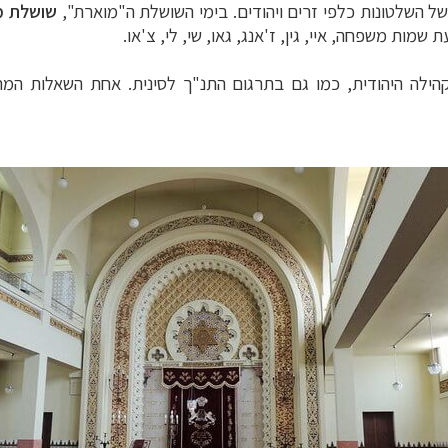
ל השלטונות כלפי זרים ויהודים. בימי השושלת ה"מוארת",
שושלת מ
ח הרחוק
לחצו לרשימת יעדים »
ות משפחה, איי, גין, ז'אנג, גאו, שי, לי, צ'או.
לינזיה הצרפתית
לחצו לפרטים »
טרליה וניו זילנד
לחצו לרשימת ההצעות »
קהילה היהודית, כמו גם בתרגום התנ"ך לסינית. אחת השאלות המ