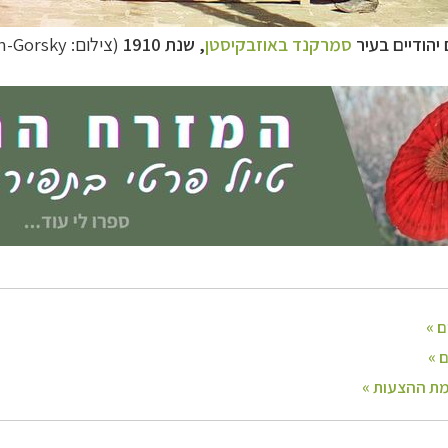
יהודיים בעיר
סמרקנד באוזבקיסטן
, שנת 1910
(צילום:
n-Gorsky
ח הרחוק
לחצו לרשימת יעדים »
לינזיה הצרפתית
לחצו לפרטים »
טרליה וניו זילנד
לחצו לרשימת ההצעות »