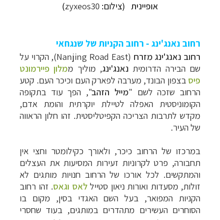
אופיינית
(צילום:
zyxeos30
)
רחוב נאנג'ינג - רחוב הקניות של שנגחאי
רחוב נאנג'ינג מזרח
(Nanjing Road East), הקרוי על
שם הבירה הדרומית
נאנג'ינג
, מוליך מ
מלון פיירמונט
פיס
בצפון הבונד, מערבה לפארק העם וכיכר העם. קטע
הרחוב שזכה לשם "
מייל הזהב
", הפך עוד בתקופה
הקומוניסטית האפלה לטיילת יוקרתית והומת אדם,
מקדש לתרבות הצריכה הקפיטליסטית. זהו חלון הראווה
של העיר.
במרכזו של הרחוב כיכר, ולאורך כקילומטר וחצי אין
תחבורה, פרט לקרוניות זעירות המסיעות את העצלים
והמתקשים. לכל אורכו של הרחוב חנויות מותגים לא
זולות, מסעדות ואורות ניאון סטייל
לאס וגאס
. זהו רחוב
הקניות המפואר, בעל השם האגדי בסין, מקום בו
הסוחרים העשירים מתהדרים במותגים, בעוד שחסרי