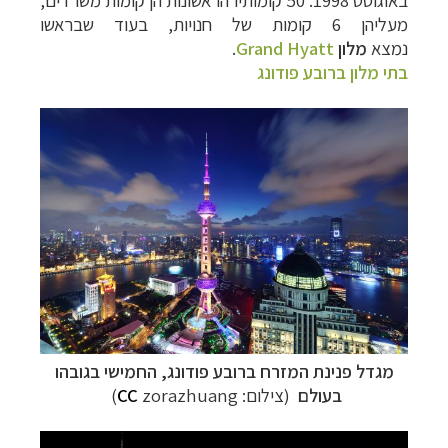
באוגוסט 1998. 50 קומותיו הראשונות הן קומות משרדים,
מעליהן 6 קומות של חנויות,
בעוד שבראשו
נמצא
מלון
Grand Hyatt
.
בתי מלון ברובע פודונג
מגדל פנינת המזרח ברובע פודונג, החמישי בגובהו
בעולם
(צילום:
zorazhuang
CC
)