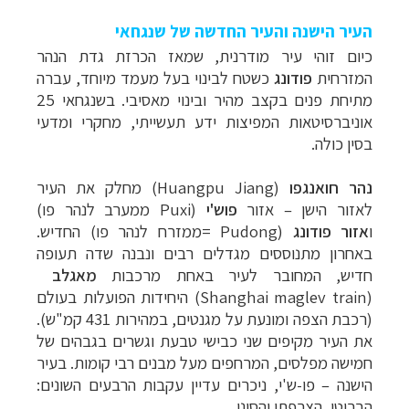
העיר הישנה והעיר החדשה של שנגחאי
כיום זוהי עיר מודרנית, שמאז הכרזת גדת הנהר
המזרחית
פודונג
כשטח לבינוי בעל מעמד מיוחד, עברה
מתיחת פנים בקצב מהיר ובינוי מאסיבי. בשנגחאי 25
אוניברסיטאות המפיצות ידע תעשייתי, מחקרי ומדעי
בסין כולה.
נהר חואנגפו
(Huangpu Jiang)
מחלק את העיר
לאזור הישן – אזור
פוש'י
(
Puxi
ממערב לנהר פו)
ו
אזור
פודונג
(
Pudong
=ממזרח לנהר פו) החדיש.
באחרון מתנוססים מגדלים רבים ונבנה שדה תעופה
חדיש, המחובר לעיר באח
ת מרכבות
מאגלב
(Shanghai maglev train) היחידות הפועלות בעולם
(רכבת הצפה ומונעת על מגנטים, במהירות 431 קמ"ש).
את העיר מקיפים שני כבישי טבעת וגשרים בגבהים של
חמישה מפלסים, המרחפים מעל מבנים רבי קומות. בעיר
הישנה – פו-ש'י, ניכרים עדיין עקבות הרבעים השונים:
הבריטי, הצרפתי והסיני.