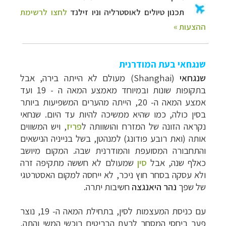
שנגחאי בעת המודרנית
שנגחאי
(
Shanghai
) מעולם לא הייתה בירה, אבל
בתקופות שונות ובמיוחד מאמצע המאה ה - 19 ועד
אמצע המאה ה- 20, הייתה מהערים המשפיעות ביותר
בסין כולה, כמו שהיא ממשיכה להיות עד היום. שנחאי
נקראה הזונה של המזרח והושוותה ל
פריז
, ויש המשווים
אותה (ואת רובע פודונג) למנהטן, בשל בנייניה הנישאים
והתחבורה המסועפת והמודרנית שבה.
המקום מיושב
כאלף שנה, אבל
סין
שמעולם לא חששה מתקיפה זרה
ולא עסקה בסחר חוץ ניכר, לא ייחסה למקום האסטרטגי
של שפך
נהר היאנגצה
חשיבות יתרה.
עם כניסת המעצמות לסין, בתחילת המאה ה- 19, נוצר
פער ביחסי המסחר לרעת הבריטים רוכשי המשי והתה,