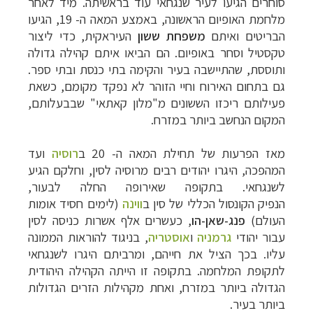
סוחרים הגיעו לעיר שנגחאי עוד בראשיתה.
מיד לאחר
מלחמת האופיום הראשונה, באמצע המאה ה- 19, הגיעו
הבריטים ואיתם
משפחת ששון
העיראקית, כדי ליצור
טקסטיל וסחר באופיום. הם הביאו איתם קהילה גדולה
ותוססת, שהתיישבה בעיר והקימה בתי כנסת ובתי ספר.
גם בתחום האירוח וחיי הזוהר לא נפקד מקומם, כשאת
פעילותם ריכזו הששונים מ"מלון קאתאי" שבבעלותם,
המקום הנחשב ביותר במזרח.
מאז הפרעות של תחילת המאה ה- 20 ב
רוסיה
ועד
המהפכה, היגרו יהודים רבים מרוסיה לסין, וחלקם הגיע
לשנגחאי. בתקופה שאירופה החלה לבעור,
הנפיק הקונסול הכללי של סין ב
ווינה
(לימים חסיד אומות
העולם)
פנג-שאן-הו
, כעשרים אלף אשרות כניסה לסין
עבור יהודי
גרמניה
ו
אוסטריה
, בניגוד להוראות הממונה
עליו. בכך הציל את חייהם, ומרביתם היגרו לשנגחאי
לתקופת המלחמה. בתקופה זו הייתה הקהילה היהודית
הגדולה ביותר במזרח, ואחת מקהילות הזרים הגדולות
ביותר בעיר.