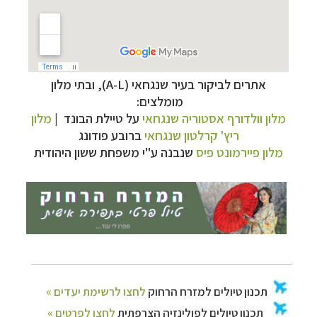
אתרים לביקור בעיר שנגחאי (A-L), ובתי מלון
תכנון
טיולים למזרח הרחוק
לחצו לרשימת יעדים »
מומלצים:
תכנון
טיולים לפולינזיה הצרפתית
לחצו לפרטים »
מלון וולדורף אסטוריה שנגחאי
על טיילת הבונד |
מלון
תכנון
טיולים לאוסטרליה וניו זילנד
לחצו לרשימת
ריץ' קרלטון שנגחאי
ברובע פודונג
ההצעות »
מלון פיירמונט פיס
שנבנה ע"י משפחת ששון היהודית