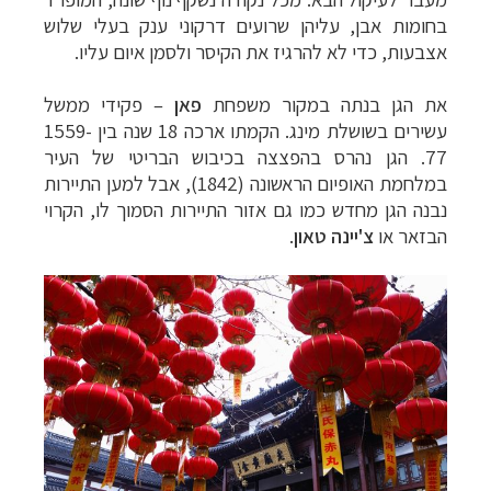
בחומות אבן, עליהן שרועים דרקוני ענק בעלי שלוש
אצבעות, כדי לא להרגיז את הקיסר ולסמן איום עליו.
את הגן בנתה במקור משפחת
פאן
– פקידי ממשל
עשירים בשושלת מינג. הקמתו ארכה 18 שנה בין 1559-
77.
הגן נהרס בהפצצה בכיבוש הבריטי של העיר
במלחמת האופיום הראשונה (1842), אבל למען התיירות
נבנה הגן מחדש כמו גם אזור התיירות הסמוך לו, הקרוי
הבזאר או
צ'יינה טאון
.