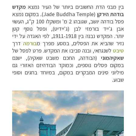
בין מבני הדת החשובים ביותר של העיר נמצא
מקדש
בודהת הירקן
(Jade Buddha Temple)
. במקום נמצא
פסל בודהה יושב, שגובהו 2 מ' ומשקלו 100 ק"ג, העשוי
אבן ג'ייד בורמזי לבן (ג'יידיט), ופסל נוסף קטן
יותר.
המקדש נבנה בין 1911-1918, לפי האגדה על ידי
נזיר שהביא את הפסלים, במסע מפרך מ
בורמה
דרך
טיבט
לשנגחאי, ובנה סביבו את המקדש. פרט לפסל של
שאקיהמוני
(הבודהה, החכם משבט שאקיה), ישנם
במקום פסלים נוספים, וכמוקד הבודהיזם האזורי גם
מיליוני סינים המבקרים במקום, במיוחד בחגים וסופי
שבוע.