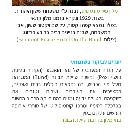
מלון פיירמונט פיס
, נבנה ע"י משפחת ששון היהודית
בשנת 1929 ונקרא בזמנו מלון קתאי.
במלון נמצא קפה ויקטור, על שם ויקטור ששון, אבי
המשפחה, שבנה בניינים רבים ברובע פודונג
(צילום:
Fairmont Peace Hotel On the Bund
)
יעדים לביקור בשנגחאי
על הגדה המערבית של נהר
הואנגפו
(הקרויה בסינית
פוש'י
Poxi
) נמשכת
טיילת הבונד
(
Bund
) המוגבהת
מעל פני הכביש, בה נמצאים רוכלים רבים ואומנים,
המציירים את העוברים ושבים וגוזרים את
דיוקניהם.
הטיילת ידעה זמנים בהם הייתה הרחוב החשוב
בכלכלה הסינית ומרכז קוסמופוליטי של סוחרי אירופה
העושים עסקים בסין.
בתי מלון בקרבת טיילת הבונד