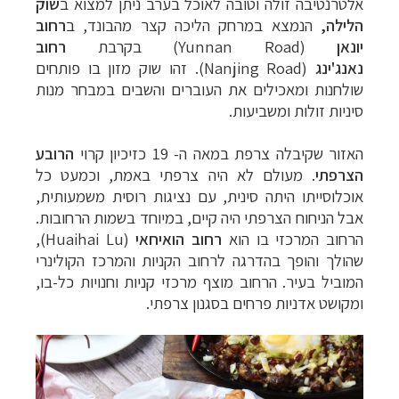
אלטרנטיבה זולה וטובה לאוכל בערב ניתן למצוא ב
שוק
הלילה,
הנמצא במרחק הליכה קצר מהבונד, ב
רחוב
יונאן
(Yunnan Road)
בקרבת
רחוב
נאנג'ינג
(Nanjing Road). זהו שוק מזון בו פותחים
שולחנות ומאכילים את העוברים והשבים במבחר מנות
סיניות זולות ומשביעות.
האזור שקיבלה צרפת במאה ה- 19 כזיכיון קרוי
הרובע
הצרפתי
. מעולם לא היה צרפתי באמת, וכמעט כל
אוכלוסייתו היתה סינית, עם נציגות רוסית משמעותית,
אבל הניחוח הצרפתי היה קיים, במיוחד בשמות הרחובות.
תכנון
טיולים למזרח הרחוק
לחצו לרשימת יעדים »
הרחוב המרכזי בו הוא
רחוב הואיחאי
(
Huaihai Lu
),
תכנון
טיולים לפולינזיה הצרפתית
לחצו לפרטים »
שהולך והופך בהדרגה לרחוב הקניות והמרכז הקולינרי
תכנון
טיולים לאוסטרליה וניו זילנד
לחצו לרשימת
המוביל בעיר. הרחוב מוצף מרכזי קניות וחנויות כל-בו,
ההצעות »
ומקושט אדניות פרחים בסגנון צרפתי.