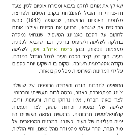
שאילץ את אותם לתקנו ביבוא ומכירת אופיום לסין. צעד
חד-צדדי זה הוביל להתנגדות בקרב הסינים ולפריצת
מלחמת האופיום הראשונה, שבסופה (1842) כבשו
הבריטים את שנגחאי, הכניעו את הסינים ואילצו אותם
לחתום על הסכם נאנג'ינג המשפיל. שנגחאי נמסרה
בחלקה לשליטה ולשיפוט בריטי, דבר שהביא לכניסת
מעצמות נוספות, ובהן
צרפת
ארה"ב
ו
יפן
, לשליטה
בעיר. תוך זמן קצר הפכה העיר לנמל הגדול במזרח,
נקודה אסטרטגית חשובה, ומקום בו הושקעו יותר כספים
על ידי המדינות האירופיות מכל מקום אחר.
החשיפה לתרבות הזרה והאחיזה הרופפת של שושלת
צ'ינג המתפוררת באזור, גרמה לבום תעשייתי ותרבותי,
לצד כאוס חברתי, אליו נדחקו כוחות ורעיונות זרים.
שליטה של מאפיות וכוחות פשע, לצד תפארת
קולוניאליסטית תרבותית. בראשית המאה העשרים היו
ימיה העליזים של העיר, כשנבנו המבנים המפוארים אל
מול הנהר, סחר עולמי מהמזרח נוהל משם, וחיי הוללות