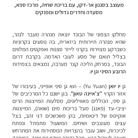
מעוצב בסגנון אר-דקו, עם בריכת שחיה, מרכז ספא,
מסעדה וחדרים גדולים ומפנקים
מחלקו הצפוני של הבונד יוצאת מנהרה מעבר לנהר,
שהיא מנהרה תיירותית ביזארית, בה נוסעים בקרוניות
כשברקע מצוירות בקרני לייזר סצנות ואפקטים המלווים
בצליל תואם של מסע לעובי האדמה.
בקרבת דרום
הבונד, במרחק הליכה קצר מערבה, נמצאים בצמידות
הרובע הסיני
ו
גן יו
.
גן
יו יואן
(
Yu Yuan
)
– הוא גן סיני אופייני, בעיבורו של
אזור הקרוי
"צ'איינה טאון"
. בגן ישנם כל המרכיבים של
גן סיני, הכוללים פאוויליונים, מסלעות המייצגות הרים
יציבי-עד (פאנג) מעל בריכות מים (שואה), המייצגות
אוקיינוס של דינאמיות, בהן משכשכים דגי זהב, בצל
עצים מעוצבים ושיחים. המשעול מתפתל ונפתח
לכיכרות, ושוב עובר בהצרויות המסתירות את המתרחש
מעבר לעיקול הבא. מכל נקודה נשקף נוף שונה, המופרד