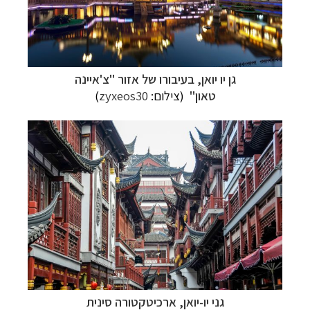
גן יו יואן, בעיבורו של אזור "צ'איינה
טאון"
(צילום:
zyxeos30
)
גני יו-יואן, ארכיטקטורה סינית