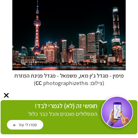
מימין -
מגדל ג'ין מאו, משמאל -
מגדל פנינת המזרח
(צילום:
photographizethis
CC
)
חופשי זה (לא) לגמרי לבד!
תחבורה בשנגחאי
המסלולים מוכנים והכל כבר כלול
הגעה לעיר שנגחאי אפשרית לאחד משדות התעופה:
שדה התעופה פודונג
(
Shanghai Pudong
ספרו לי עוד
International Airport
) – החדש,
שדה התעופה
הונגצ'יאו
(Shanghai Hongqiao