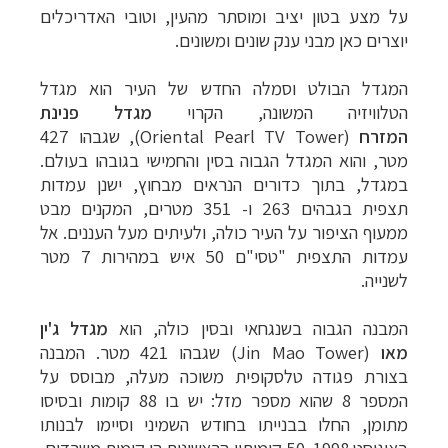
על מצע בטון יציב ומוסתר מהעין, וטובי האדריכלים
יוצרים כאן מבני ענק שונים ומשונים.
המגדל הבולט וסמלה החדש של העיר הוא מגדל
הטלוויזיה המשונה, הקרוי
מגדל פנינת
המזרח
(Oriental Pearl TV Tower)
, שגבהו 427
מטר, והוא המגדל הגבוה בסין והחמישי
בגובהו בעולם.
במגדל, בתוך כדורים הנראים מבחוץ, ישנן עמדות
תצפית בגבהים 263 ו- 351 מטרים, המקנים מבט
ממעוף הציפור על העיר כולה, ולעיתים מעל העננים.
אל
עמדות התצפית "טסי"ם 50 איש במהירות 7 מטר
לשנייה.
המבנה הגבוה בשנגחאי ובסין כולה, הוא
מגדל ג'ין
מאו
(
Jin Mao Tower
) שגבהו 421 מטר. המבנה
בצורת פגודה טלסקופית משוכה מעלה, מבוסס על
המספר 8 שהוא מספר מזל: יש בו 88 קומות ובסיסו
מתומן, החלו בבנייתו בחודש השמיני וסיימו לבנותו