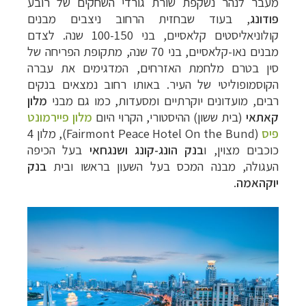
מעבר לנהר נשקפת שורת גורדי השחקים של רובע
פודונג
, בעוד שבחזית הרחוב ניצבים מבנים
קולוניאליסטים קלאסיים, בני 100-150 שנה. לצדם
מבנים נאו-קלאסיים, בני 70 שנה, מתקופת הפריחה של
סין בטרם מלחמת האזרחים, המדגימים את עברה
הקוסמופוליטי של העיר. באותו רחוב נמצאים בנקים
רבים, מועדונים יוקרתיים ומסעדות, כמו גם מבני
מלון
קאתאי
(בית ששון) ההיסטורי, הקרוי היום
מלון פיירמונט
פיס
(
Fairmont Peace Hotel On the Bund), מלון 4
כוכבים מצוין, ו
בנק הונג-קונג ושנגחאי
בעל הכיפה
העגולה, מבנה המכס בעל השעון בראשו ובית
בנק
יוקהאמה
.