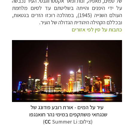
של סמים, מאפיה, זנות ופאר אקסטרווגנטי.
העיר נכבשה
על ידי היפנים והייתה בשליטתם עד לסיום מלחמת
העולם השנייה (1945), במהלכה רוכזו הזרים בגטאות,
ובכללם הקהילה היהודית הגדולה של העיר.
כתבות על סין לפי אזורים
עיר על המים -
אורת רובע פודונג של
שנגחאי
משתקפים במימי
נהר חואנגפו
(צילום:
Summer Li
CC
)