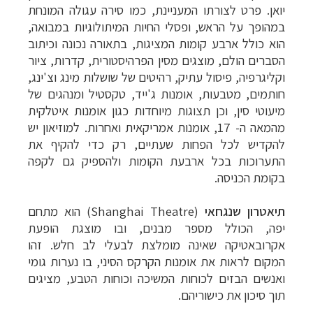
יואן. פרט לצורתו המעניינת, כמו סירה עגולה המונחת
במהופך על הראש, ופסלי החיות המיתולוגיות במבואה,
הוא כולל ארבע קומות המציגות, בתאורה נכונה וכיתוב
הסברים הולם, מוצגים מסין הפרהיסטורית, קדרות, ציור
וקליגרפיה, פיסול עתיק, רהיטים של שושלות מינג וצ'ינג,
חותמים, מטבעות, אומנות ג'ייד, טקסטיל ומנהגים של
מיעוטי סין, וכן תצוגות מיוחדות כגון אומנות איטלקית
מהמאה ה- 17, אומנות אמריקאית ואחרות. למוזיאון יש
להקדיש לכל הפחות שעתיים, רק כדי להקיף את
התערוכות בכל ארבעת הקומות ולהספיק גם לקפה
בקומת הכניסה.
תיאטרון שנגחאי
(Shanghai Theatre) הוא מתחם
יפה, הכולל מספר מבנים, ובו מוצגת הופעת
אקרובאטיקה שאינה מומלצת לבעלי לב חלש. זהו
המקום לראות את אומנות הקרקס הסיני, בו נערות גומי
ואנשים הבזים לכוחות המשיכה וכוחות הטבע, מציגים
תוך סיכון את כישוריהם.