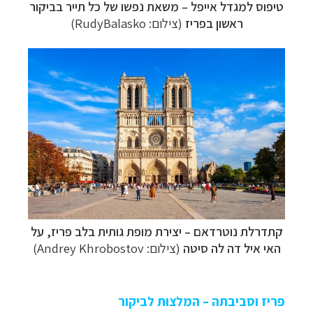
טיפוס למגדל אייפל
–
משאת נפשו של כל תייר בביקור
ראשון בפריז
(צילום:
RudyBalasko
)
קתדרלת נוטרדאם
–
יצירת מופת גותית בלב פריז, על
האי איל דה לה סיטה
(צילום:
Andrey Khrobostov
)
פריז וסביבתה – המלצות לביקור