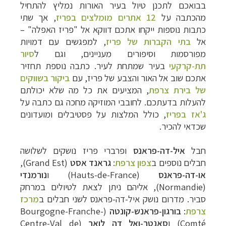
בבואכם לתכנן טיול בעיר האורות נמליץ להתחיל
מהכתבה על
12 אתרים מומלצים בפריז
, אך שתי
כתבות נוספות ייקחו אתכם דווקא אל "פריז האפלה" –
אל
בתי הקברות של פריז
, למפגשים עם דמויות
מפורסמות וסיפורים מעניינים, וגם ל
סיור
תת-קרקעי
בעיר שמתחת לעיר. כתבה נוספת תחזיר
אתכם שוב אל האור והצבע של פריז, עם
ביקור בשווקים
של בירת צרפת
, המציעים את כל מה שלא יכולתם
להעלות בדעתכם. לחובבי המוזיקה מחכה גם כתבה על
ג'אז בפריז
, כולל המלצות על פסטיבלים ומועדונים
שכדאי להכיר.
חבל
איל-דה-פראנס
ופרברי פריז נושקים לשלושה
חבלים נוספים ב
צפון צרפת
:
גראנד אסט
(Grand Est),
או-דה-פראנס
(Hauts-de-France) ו
נורמנדי
(Normandie), אליהם ניתן לצאת לטיולים במרחק
סביר. מדרום נושק איל-דה-פראנס לשני חבלים ב
מרכז
צרפת
:
בורגון-פראנש-קונטה
(Bourgogne-Franche-
Comté) ו
סאנטר-ואל דה לואר
(Centre-Val de