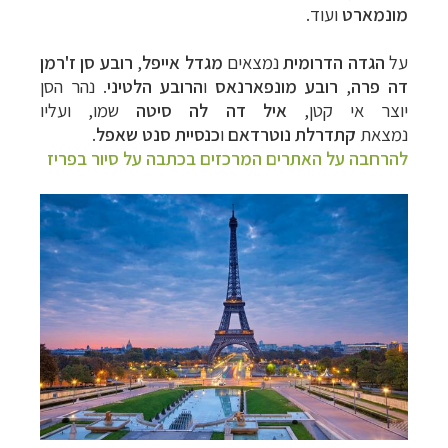
מונמארט
ועוד.
על
הגדה
הדרומית
נמצאים
מגדל אייפל
,
רובע סן ז'רמן
דה פרה
,
רובע מונפארנאס
ו
הרובע הלטיני
. נהר הסן
יוצר אי קטן,
איל דה לה סיטה
שמו, ועליו
נמצאת
קתדרלת נוטרדאם
ו
כנסיית סנט שאפל
.
להרחבה על האתרים המרכזים בכתבה על סיור בפריז