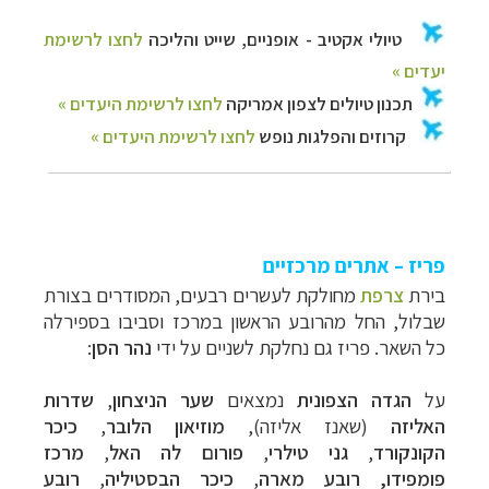
פריז – אתרים מרכזיים
בירת
צרפת
מחולקת לעשרים רבעים, המסודרים בצורת
שבלול, החל מהרובע הראשון במרכז וסביבו בספירלה
כל השאר. פריז גם נחלקת לשניים על ידי
נהר הסן
:
על
הגדה
הצפונית
נמצאים
שער הניצחון
,
שדרות
האליזה
(שאנז אליזה),
מוזיאון הלובר
,
כיכר
הקונקורד
,
גני טילרי
,
פורום לה האל
,
מרכז
פומפידו,
רובע מארה
,
כיכר הבסטיליה
,
רובע