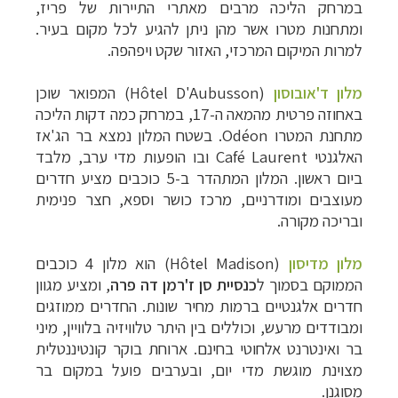
במ
רחק הליכה מרבים מאתרי התיירות של פריז,
ומתחנות מטרו אשר מהן ניתן להגיע לכל מקום בעיר.
למרות המיקום המרכזי, האזור שקט ויפהפה.
מלון ד'אובוסון
(
Hôtel D'Aubusson
) המפואר שוכן
באחוזה פרטית מהמאה ה-17, במרחק כמה דקות הליכה
מתחנת המטרו
Odéon
. בשטח המלון נמצא בר הג'אז
האלגנטי
Café Laurent
ובו הופעות מדי ערב, מלבד
ביום ראשון. המלון המתהדר ב-5 כוכבים מציע חדרים
מעוצבים ומודרניים, מרכז כושר וספא, חצר פנימית
ובריכה מקורה.
מלון מדיסון
(Hôtel Madison)
הוא מלון 4 כוכבים
הממוקם בסמוך ל
כנסיית סן ז'רמן דה פרה
, ומציע מגוון
חדרים אלגנטיים ברמות מחיר שונות. החדרים ממוזגים
ומבודדים מרעש, וכוללים בין היתר טלוויזיה בלוויין, מיני
בר ואינטרנט אלחוטי בחינם. ארוחת בוקר קונטיננטלית
מצוינת מוגשת מדי יום, ובערבים פועל במקום בר
מסוגנן.