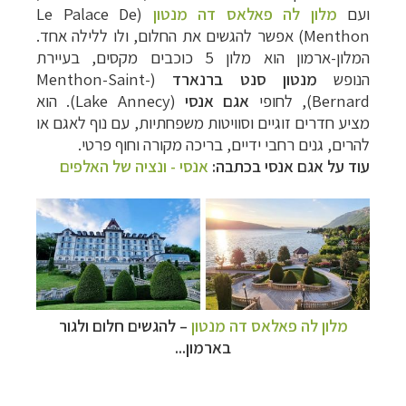
ועם
מלון לה פאלאס דה מנטון
(
Le Palace De
Menthon
) אפשר להגשים את החלום, ולו ללילה אחד.
המלון-ארמון הוא מלון 5 כוכבים מקסים, בעיירת
הנופש
מנטון סנט ברנארד
(
Menthon-Saint-
Bernard
), לחופי
אגם אנסי
(Lake Annecy). ה
וא
מציע חדרים זוגיים וסוויטות משפחתיות, עם נוף לאגם או
להרים, גנים רחבי ידיים, בריכה מקורה וחוף פרטי.
עוד על אגם אנסי בכתבה:
אנסי - ונציה של האלפים
מלון לה פאלאס דה מנטון
–
להגשים חלום ולגור
בארמון...