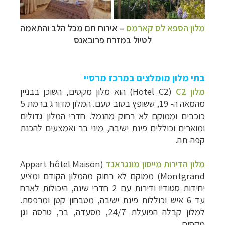
מלון הספא לס קארמס
–
אירוח חם מכל הלב והתאמה
לטיול במזרח פרובאנס
בתי מלון מומלצים במרכז מרסיי
מלון C2
(
Hotel C2
) הוא מלון מקסים, השוכן בבניין
מהמאה ה- 19, ששופץ בטוב טעם. המלון מדורג ברמת 5
כוכבים וממוקם לא רחוק מהנמל. חדרי המלון גדולים
ומוארים וכוללים פינת ישיבה, מיני בר ואמצעים להכנת
קפה-תה.
מלון הדירות מייסון מונגראנד
(
Appart hôtel Maison
Montgrand
) ממוקם לא רחוק מהמלון הקודם ומציע
יחידות סטודיו ודירות עם 2 חדרי שינה, היכולות לארח
עד 6 איש וכוללות פינת ישיבה, מטבחון קטן ומרפסת.
למלון קבלה הפועלת 24/7, מסעדה, בר, טרסה וגן
מקסים.