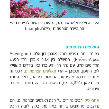
העיירה וילפראנש-סור-מר, מהיעדים הפופולריים בחופי
הריביירה הצרפתית
(צילום: manjik)
האלפים הצרפתיים
צפונה יותר נפרש חבל
אוברן-רון-אלפ
(Auvergne-
Rhône-Alpes),
המשלב בין אזור אוברן והרי הגעש
הרדומים שלו, עם
נהר הרון
העוברו כאן ב
דרכו משווייץ
לים התיכון, וכמוב
ן – הרי
האלפים הצרפתיים
.
רכס זה
מתהדר בכמה מהפסגות הגבוהות ביבשת, כולל פסגת
מון בלאן
(4,810 מ'), הפסגה הגבוהה ביותר במערב
אירופה.
אתרי סקי
רבים פזורים על רכס האלפים הצרפתיים, והם
נחשבים מהטובים ביותר באירופה. בקיץ לובש הרכס