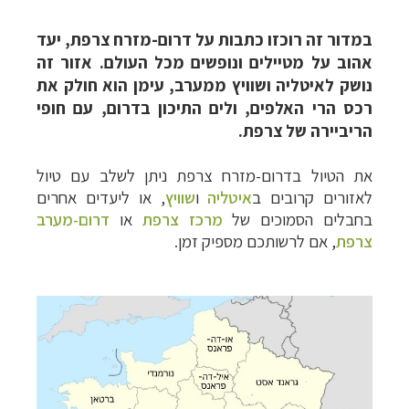
במדור זה רוכזו כתבות על דרום-מזרח צרפת, יעד
אהוב על מטיילים ונופשים מכל העולם. אזור זה
נושק לאיטליה ושוויץ ממערב, עימן הוא חולק את
רכס הרי האלפים, ולים התיכון בדרום, עם חופי
הריביירה של צרפת.
את הטיול בדרום-מזרח צרפת ניתן לשלב עם טיול
לאזורים קרובים ב
איטליה
ו
שוויץ
, או ליעדים אחרים
בחבלים הסמוכים של
מרכז צרפת
או
דרום-מערב
טיולי אקטיב - אופניים, שייט והליכה
לחצו לרשימת
צרפת
, אם לרשותכם מספיק זמן.
יעדים »
תכנון
טיולים לצפון אמריקה
לחצו לרשימת היעדים »
קרוזים והפלגות נופש
לחצו לרשימת היעדים »