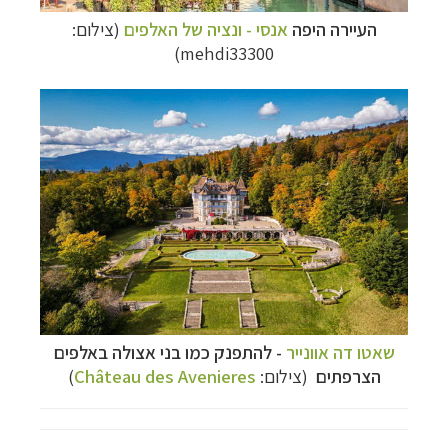
העיירה היפה
אנסי - ונציה של האלפים
(צילום:
mehdi33300)
שאטו דה אוו
נייר
- להתפנק כמו בני אצולה באלפים
הצרפתים
(צילום:
Château des Avenieres
)