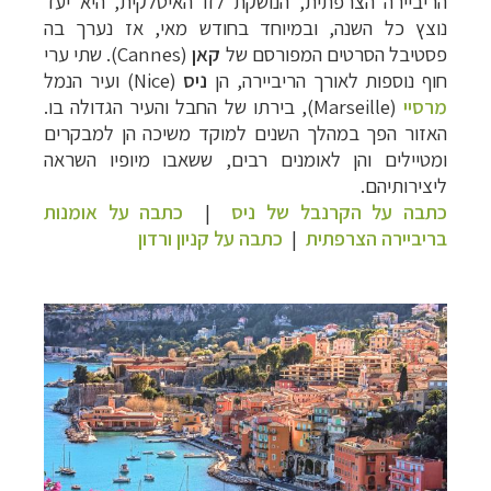
הריביירה הצרפתית, הנושקת לזו האיטלקית, היא יעד
נוצץ כל השנה, ובמיוחד בחודש מאי, אז נערך בה
פסטיבל הסרטים המפורסם של
קאן
(
Cannes
). שתי ערי
חוף נוספות לאורך הריביירה, הן
ניס
(
Nice
) ועיר הנמ
ל
מרסיי
(
Marseille
), בירתו של החבל והעיר הגדולה בו.
האזור הפך במהלך השנים למוקד משיכה הן למבקרים
ומטיילים והן לאומנים רבים, ששאבו מיופיו השראה
ליצירותיהם.
כתבה על הקרנבל של ניס
|
כתבה על אומנות
בריביירה הצרפתית
|
כתבה על קניון ורדון