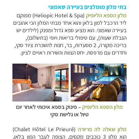
בתי מלון מומלצים בעיירה שאמוני
מלון הספא הליופיק
(Heliopic Hotel & Spa) ממוקם
ליד הרכבל למון בלאן והוא אחד מבתי המלון הכי אהובים
בעיירה שאמוני. הוא מציע ספא גדול ומפנק (לילדים יש
הגבלת שעות), עם טיפולי בריאות ויופי (בתשלום),
בריכה מקורה, 2 מסעדות, בר, חנות להשכרת ציוד סקי,
וחדרים עם מרפסת. יחס הצוות והשירות ראויים לציון.
מלון הספא הליופיק
– פינוק בספא איכותי לאחר יום
טיול או גלישת סקי
מלון שאלה לה פריורה
(
Chalet Hôtel Le Prieuré
)
הוא מלון 3 כוכבים מקסים, הצופה לעבר המון בלאן,