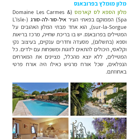
מלון מומלץ בפרובאנס
מלון הספא לס קארמס
(Domaine Les Carmes &
Spa) הממוקם בפאתי העיר
איל-סור-לה-סורג
(L'Isle-
sur-la-Sorgue), הוא אחד מבתי המלון האהובים על
המטיילים בפרובאנס. יש בו בריכת שחייה, מרכז בריאות
וספא (בתשלום), מסעדה וחדרים ענקיים, בעיצוב נקי
וקלאסי, היכולים להתאים לזוגות ומשפחות עם ילדים. כל
המטיילים, ללא יוצא מהכלל, מציינים את המארחים
הנפלאים, שכל אורח מרגיש כאילו היה אורח פרטי
באחוזתם.