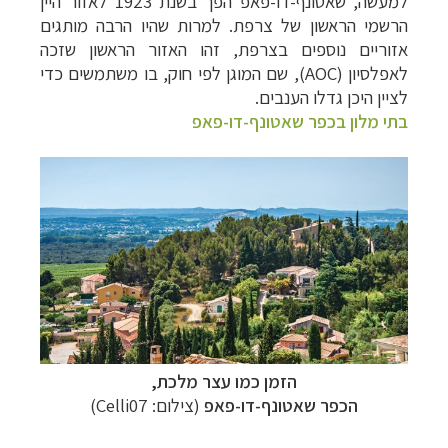
למעשה, שאטונף-דו-פאפ הפך בשנת 1923 לאזור היין
הרשמי הראשון של צרפת. למרות שהיו הרבה מותגים
אזוריים נוספים בצרפת, זהו האזור הראשון שזכה
לאפלסיון (
AOC
), שם המוגן לפי חוק, בו משתמשים כדי
לציין היכן גדלו הענבים.
בתי מלון בכפר שאטונף-דו-פאפ
הזמן כמו עצר מלכת,
הכפר
שאטונף-דו-פאפ
(צילום: Celli07)