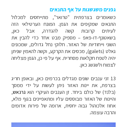
גפנים משגשגות על אף התנאים
כשאומרים בצרפתית "טרואר", מתייחסים למכלול
התנאים שמקיפים את הגפן. המונח הערטילאי הזה
לעיתים קרובות קשה להגדרה, אבל כאן,
בשאטונף-דו-פאפ – מספיק מבט אחד כדי להבין את
השוני וייחודיות של האזור. חלוקי נחל גדולים, שמכונים
גאלט (
galets
), מכסים את הקרקע, וקשה להאמין שניתן
יהיה לטפח חקלאות מסחרית. אף על פי כן, הגפן מצליחה
לצמוח ולשגשג כאן.
13 זני ענבים שונים מגדלים בכרמים כאן, ובאופן חריג
בצרפת, את יינות האזור ניתן לעשות על ידי ממסך
(בלנד) של כולם ביחד. זן הענבים העיקרי הוא
גרנאש
,
והיינות של האזור מבוססים עליו ומתאפיינים בגוף מלא,
אחוז אלכוהול גבוה יחסית, ארומה של פירות אדומים
והרבה עוצמה.