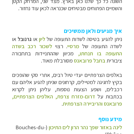
השונה כל כך שלנו כאן בארץ. מצד שני, המרחק הקטן
והשמיים הפתוחים מבטיחים שכנראה לכאן עוד נחזור.
איך מגיעים ולאן ממשיכים
ניתן להגיע בטיסה לשדות התעופה של
ליון
או
גרנובל
או
לשדה התעופה של
מרסיי
. רצוי
לשכור רכב בשדה
התעופה בו תנחתו,
מכיוון שההתניידות בתחבורה
ציבורית
בחבל פרובאנס
מסורבלת מאוד.
באלפים הצרפתיים יעדי טיול רבים, אתרי סקי שהופכים
בקיץ לחגיגה למטיילים, קרחונים שניתן להגיע אליהם עם
רכבלים, ושפע הצעות נוספות, עליהן ניתן לקרוא
בכתבות על
דרום-מזרח צרפת, האלפים הצרפתיים,
פרובאנס והריביירה הצרפתית
.
מידע נוסף
לינה באזור שפך נהר הרון לים התיכון
(Bouches-du-