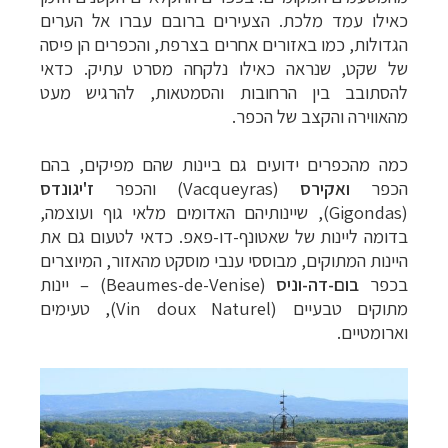
כאילו עמד מלכת. הצעירים ברובם עברו אל הערים
הגדולות, כמו באזורים אחרים בצרפת, והכפרים הן פיסה
של שקט, שנראה כאילו נלקחה מסרט עתיק. כדאי
להסתובב בין הרחובות והסמטאות, להרגיש מעט
מהאווירה והקצב של הכפר.
כמה מהכפרים ידועים גם ביינות שהם מפיקים, בהם
הכפר
ואקירס
(
Vacqueyras
) והכפר
ז'יגונדס
(
Gigondas
), שיינותיהם האדומים מלאי גוף ועוצמה,
בדומה ליינות של שאטונף-דו-פאפ. כדאי לטעום גם את
היינות המתוקים, מבוססי ענבי מוסקט מהאזור, המיוצרים
בכפר
בום-דה-וניס
(
Beaumes-de-Venise
) – יינות
מתוקים טבעיים (
Vin doux Naturel
), טעימים
וארומטיים.