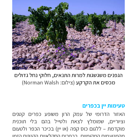
טיולי אקטיב - אופניים, שייט והליכה
לחצו לרשימת
יעדים »
תכנון
טיולים לצפון אמריקה
לחצו לרשימת היעדים »
קרוזים והפלגות נופש
לחצו לרשימת היעדים »
הגפנים משגשגות למרות התנאים, חלוקי נחל גדולים
מכסים את הקרקע
(צילום: Norman Walsh)
טעימות יין בכפרים
האזור הדרומי של עמק הרון משופע כפרים קטנים
וציוריים, שמומלץ לצאת ולטייל בהם בלי תוכנית
מוקדמת
–
ללגום כוס קפה (או יין) בכיכר הכפר ולטעום
מהמטעמים המקומיים. בכפרים החקלאיים הקטנים הזמן