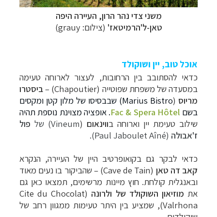
משני צדי נהר הרון, העיירה היפה
טאן-ל'הרמיטאז'
(צילום: grauy)
אוכל טוב, יין ושוקולד
כדאי להסתובב בין הרחובות, לעצור לארוחה טעימה
במסעדה של משפחת שפוטייה (
Chapoutier
) –
ביסטרו
מריוס
(
Marius Bistro
) שבבסיסו של מלון קטן ומקסים
בשם
Fac & Spera Hôtel
. אופציה מצוינת נוספת תהיה
שילוב טעימת יין וארוחה ב
ווינאום
(
Vineum
) של
פול
ז'אבולה
(
Paul Jaboulet Aîné
).
כדאי לבקר גם בקואופרטיב היין של העיירה, הנקרא
קאב דה טאן
(
Cave de Tain
) – שהביקור בו נעים מאוד
ובאנגלית קולחת. חוץ מיינות מרשימים, תמצאו כאן גם
את
מוזיאון השוקולד של ולרונה
(
Cite du Chocolat
Valrhona
), שמציע בין היתר טעימות ממגוון רחב של
שוקולדים.