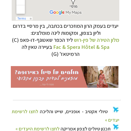
טיולי אקטיב - אופניים, שייט והליכה
לחצו לרשימת
יעדים »
תכנון
טיולים לצפון אמריקה
לחצו לרשימת היעדים »
יעדים בעמק הרון המוזכרים בכתבה, בין מרסיי בדרום
קרוזים והפלגות נופש
לחצו לרשימת היעדים »
וליון בצפון, ומקומות לינה מומלצים:
מלון הטירה של פין-רוש
ליד הכפר
שאטונף-דו-פאפ (C)
Fac & Spera Hôtel & Spa
בעיירה
טאין לה
הרמיטאז' (G)