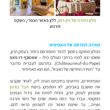
מלון הטירה של פין-רוש
,
ללון באזור הכפרי, השקט
והרגוע
הטירה החדשה של האפיפיור
המלון ממוקם בסמוך לכפר המפורסם ביותר בעמק הרון,
ששמו יצא לפניו ברחבי העולם כולו
–
שאטונף-דו-פאפ
(
Châteauneuf-du-Pape).
בתרגום לעברית מדובר
על "הטירה החדשה של האבא", הוא הוא האפיפיור.
האפיפיורים, הידועים בחיבתם העזה ליין, לאחר שקבעו
את מושבם באביניון, לא הסתפקו ביינות
חבל בורגון
שמצפון לעמק הרון, והחלו לפתח את גידול הגפנים
המקומי. עברו עוד כמה מאות שנים של ניסוי והרבה
טעייה... עד שיינות האזור זכו למוניטין הראוי להם.