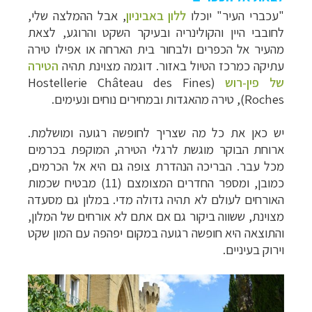
"עכברי העיר" יוכלו
ללון באביניון
, אבל ההמלצה שלי,
לחובבי היין והקולינריה ובעיקר השקט והרוגע, לצאת
מהעיר אל הכפרים ולבחור בית הארחה או אפילו טירה
עתיקה כמרכז הטיול באזור. דוגמה מצוינת תהיה
הטירה
של פין-רוש
(
Hostellerie Château des Fines
Roches
), טירה מהאגדות ובמחירים נוחים ונעימים.
יש כאן את כל מה שצריך לחופשה רגועה ומושלמת.
ארוחת הבוקר מוגשת לרגלי הטירה, המוקפת בכרמים
מכל עבר. הבריכה הנהדרת צופה גם היא אל הכרמים,
כמובן, ומספר החדרים המצומצם (11) מבטיח שכמות
האורחים לעולם לא תהיה גדולה מדי. במלון גם מסעדה
מצוינת, ששווה ביקור גם אם אתם לא אורחים של המלון,
והתוצאה היא חופשה רגועה במקום יפהפה עם המון שקט
וירוק בעיניים.