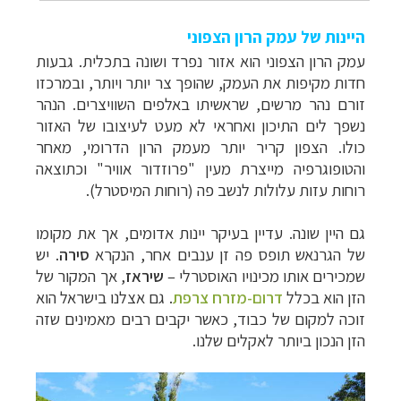
היינות של עמק הרון הצפוני
עמק הרון הצפוני הוא אזור נפרד ושונה בתכלית. גבעות
חדות מקיפות את העמק, שהופך צר יותר ויותר, ובמרכזו
זורם נהר מרשים, שראשיתו באלפים השוויצרים. הנהר
נשפך לים התיכון ואחראי לא מעט לעיצובו של האזור
כולו. הצפון קריר יותר מעמק הרון הדרומי, מאחר
והטופוגרפיה מייצרת מעין "פרוזדור אוויר" וכתוצאה
רוחות עזות עלולות לנשב פה (רוחות המיסטרל).
גם היין שונה. עדיין בעיקר יינות אדומים, אך את מקומו
של הגרנאש תופס פה זן ענבים אחר, הנקרא
סירה
. יש
שמכירים אותו מכינויו האוסטרלי –
שיראז
, אך המקור של
הזן הוא בכלל
דרום-מזרח צרפת
.
גם אצלנו בישראל הוא
זוכה למקום של כבוד, כאשר יקבים רבים מאמינים שזה
הזן הנכון ביותר לאקלים שלנו.