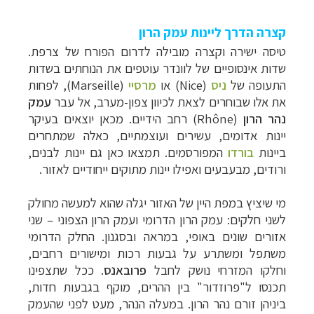
קצרה הדרך ליינות עמק הרון
טיסה ישירה וקצרה מובילה לדרום הפורח של צרפת.
שדות אינסופיים של לוונדר עוטפים את הנוחתים בשדות
התעופה של
ניס
(
Nice
) או
מרסיי
(
Marseille
), לפחות
את אלו שבוחרים לצאת לכיוון צפון-מערב, אל עבר
עמק
נהר הרון
(
Rhône
) רחב הידיים. מכאן יוצאים בעיקר
יינות אדומים, עשירים ועוצמתיים, כאלה שמתחרים
ביינות
בורדו
המפורסמים. תמצאו כאן גם יינות לבנים,
ורודים, מבעבעים ואפילו יינות מתוקים ייחודיים לאזור.
מי שיציץ במפת היין של האזור יגלה שהוא למעשה מחולק
לשני חלקים: עמק הרון הדרומי ועמק הרון הצפוני
–
שני
אזורים שונים באופי, במראה ובסגנון.
החלק הדרומי
משתפל ומשתרע על גבעות רכות ומישורים רחבים,
וחלקו המזרחי נושק לחבל
פרובאנס
.
ככל שתצפינו
תכנסו ל"פרוזדור" בין ההרים, מוקף בגבעות חדות,
ביניהן זורם נהר הרון. במעלה הנהר, מעט לפני שהעמק