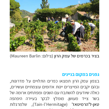
בציר בכרמים של עמק הרון
(צילום: Maureen Barlin)
גפנים במקום בניינים
בצפון עמק הרון תמצאו כפרים התלויים על מדרונות,
ובהם יקבים המייצרים יינות אדומים עוצמתיים ועשירים,
כאלה שיודעים להשתבח עם השנים ומפתחים ארומה של
בשר צייד מעושן. מומלץ לבקר בעיירה היפהפה
טאן-ל'הרמיטאז'
(
Tain-l'Hermitage
), שלמרגלות