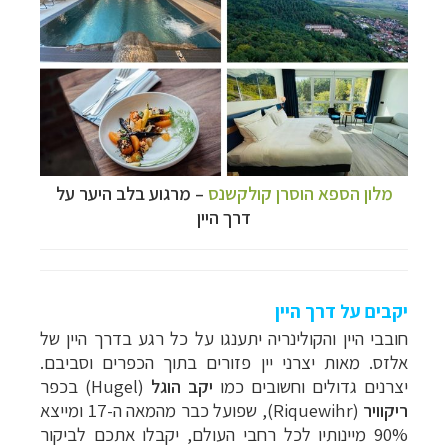
מלון הספא הוסרן קולקשנס
–
מרגוע בלב היער על
דרך היין
יקבים על דרך היין
חובבי היין והקולינריה יתענגו על כל רגע בדרך היין של
אלזס. מאות יצרני יין פזורים בתוך הכפרים וסביבם.
יצרנים גדולים וחשובים כמו
יקב
הוגל
(
Hugel
) בכפר
ריקוויר
(
Riquewihr
), שפועל כבר מהמאה ה-17 ומייצא
טיולי אקטיב - אופניים, שייט והליכה
לחצו לרשימת
90% מיינותיו לכל רחבי העולם, יקבלו אתכם לביקור