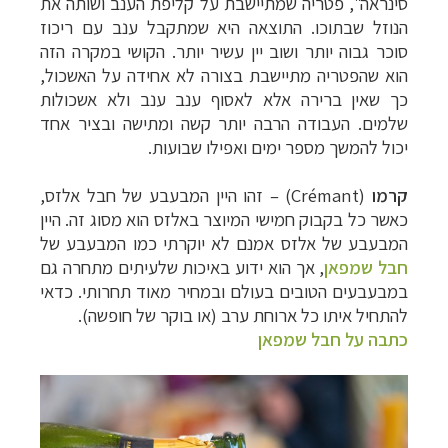
סינראה", פטריה שמתיישבת על קליפת הענב ושותה את
הנוזל שבתוכו. התוצאה היא שמתקבל ענב עם ריכוז
סוכר גבוה יותר ושוב יין עשיר יותר. הקושי במקרה הזה
הוא שהפטריה מתיישבת בצורה לא אחידה על האשכול,
כך שאין ברירה אלא לאסוף ענב ענב ולא אשכולות
שלמים. העבודה הרבה יותר קשה ומתישה ובציר אחד
יכול להמשך מספר ימים ואפילו שבועות.
קרמו
(
Crémant
) – זהו היין המבעבע של חבל אלזס,
כאשר כל בקבוק חמישי המיוצר באלזס הוא מסוג זה. היין
המבעבע של אלזס אמנם לא יוקרתי כמו המבעבע של
חבל שמפאן
, אך הוא ידוע באיכות שלעיתים מתחרה גם
במבעבעים הטובים בעולם ובמחיר מאוד תחרותי. כדאי
להתחיל איתו כל ארוחת ערב (או בוקר של חופשה).
כתבה על חבל שמפאן