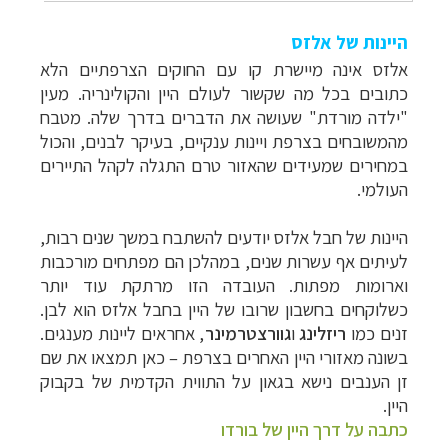
היינות של אלזס
אלזס אינה מיישרת קו עם החוקים הצרפתיים הלא
כתובים בכל מה שקשור לעולם היין והקולינריה. מעין
"ילדה מורדת" שעושה את הדברים בדרך שלה. מטבח
מהמשובחים בצרפת ויינות ענקיים, בעיקר לבנים, והכול
במחירים שמעידים שהאזור טרם התגלה לקהל התיירים
העולמי.
היינות של חבל אלזס יודעים להשתבח במשך שנים רבות,
לעיתים אף עשרות שנים, במהלכן הם מפתחים מורכבות
וארומות מפתות. העובדה הזו מרתקת עוד יותר
כשלוקחים בחשבון שרובו של היין בחבל אלזס הוא לבן.
זנים כמו
ריזלינג
ו
גוורצטרמינר
, אחראים ליינות מענגים.
בשונה מאזורי היין האחרים בצרפת
–
כאן תמצאו את שם
זן הענבים נישא בגאון על התווית הקדמית של בקבוק
היין.
כתבה על דרך היין של בורדו