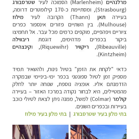
מרלנהיים
(Marlenheim) הסמוכה לעיר
שטרסבורג
(
Strasbourg
), ומסתיימת כ-170 קילומטרים דרומה,
בעיירה
תאן
(Thann) הקרובה לעיר
מילוז
(
Mulhouse
). בין השתיים פזורים אינספור כפרים
ציוריים ויפהפיים, מוקפים כרמים מכל עבר. אל תחמיצו
ביקור בכפרים מדהימים, דוגמת
ריבווילה
(
Ribeauville
),
ריקוויר
(
Riquewihr
), ו
קינצהיים
).
Kintzheim
(
כדאי "לקחת את הזמן" בטיול נינוח, ולהשאיר תמיד
מספיק זמן לטיול ספונטני בכפר ימי-ביניימי שבמקרה
הזדמנתם אליו. אופציה נוספת, שנוחה יותר לחלק
מהמטיילים, היא לבחור נקודה במרכז האזור
–
בעיירה
קולמר
(
Colmar
) למשל, ממנה ניתן לצאת לטיולי כוכב
בעיירות ובכפרים השונים.
בתי מלון בעיר שטרסבורג
|
בתי מלון בעיר מילוז