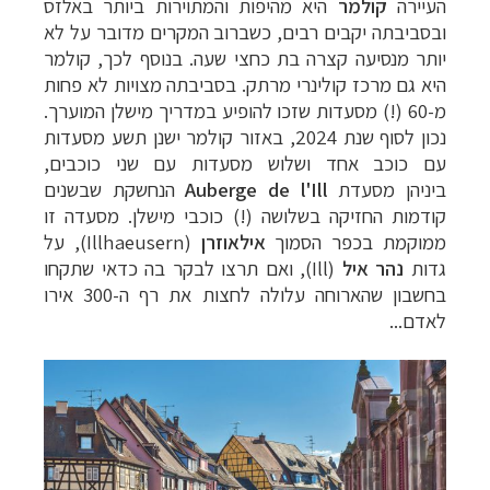
העיירה
קולמר
היא מהיפות והמתוירות ביותר באלזס
ובסביבתה
יקבים רבים, כשברוב המקרים מדובר על לא
יותר מנסיעה קצרה בת כחצי שעה.
בנוסף לכך, קולמר
היא גם מרכז קולינרי מרתק. בסביבתה מצויות לא פחות
מ-60 (!) מסעדות שזכו להופיע במדריך מישלן המוערך.
נכון לסוף שנת 2024, באזור קולמר ישנן תשע מסעדות
עם כוכב אחד ושלוש מסעדות עם שני כוכבים,
ביניהן
מסעדת
Auberge de l'Ill
הנחשקת שבשנים
קודמות החזיקה בשלושה (!) כוכבי מישלן. מסעדה זו
ממוקמת בכפר הסמוך
אילאוזרן
(
Illhaeusern
), על
גדות
נהר איל
(
Ill
), ואם תרצו לבקר בה כדאי שתקחו
בחשבון שהארוחה עלולה לחצות את רף ה-300 אירו
לאדם...