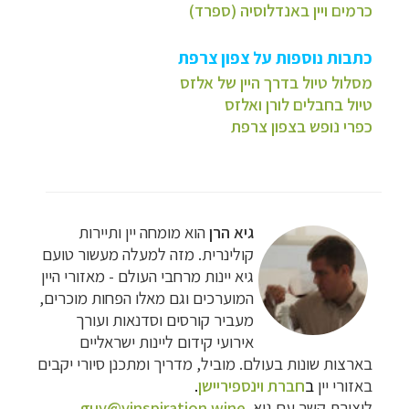
כרמים ויין באנדלוסיה (ספרד)
כתבות נוספות על צפון צרפת
מסלול טיול בדרך היין של אלזס
טיול בחבלים לורן ואלזס
כפרי נופש בצפון צרפת
גיא הרן
הוא מומחה יין ותיירות
קולינרית. מזה למעלה מעשור טועם
גיא יינות מרחבי העולם - מאזורי היין
המוערכים וגם מאלו הפחות מוכרים,
מעביר קורסים וסדנאות ועורך
אירועי קידום ליינות ישראליים
בארצות שונות בעולם. מוביל, מדריך ומתכנן סיורי יקבים
באזורי יין
ב
חברת וינספיריישן
.
ליצירת קשר עם גיא
guy@vinspiration.wine