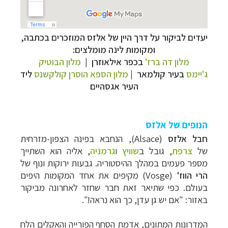
יעדים לביקור על דרך היין של אלזס המוזכרים בכתבה,
ומקומות לינה מומלצים:
מלון דה ברז'
בכפר אילאוזרן |
מלון הבוטיק
ג'יימס
בעיר קולמאר |
מלון הספא הוסרן קולקשנס
ליד
העיר אגסהיים
הנופים של אלזס
חבל אלזס
(Alsace), ה
נחבא בפינה הצפון-מזרחית
של
צרפת
, גובל ב
שוויץ
ו
גרמניה
, אליה הוא השתייך
מספר פעמים במהלך ההיסטוריה. גבעות ירוקות ונוף של
הרי הווז'
(
Vosge
) מקיפים את אחד המקומות היפים
בעולם. כפי שתיאר זאת חבר שחזר לאחרונה מביקור
באזור: "אם יש גן עדן, כך הוא נראה!".
המדרונות המתונים, אדמת הסחף הפורייה והאקלים הלח