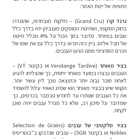
התוויות של יינות האזור:
גרנד קרו
(
Grand Cru
) – חלקות מובחרות, שהוגדרו
בחוק המקומי, ושהיינות המופקים מענביהן יהיו בדרך כלל
טובים במיוחד. מדובר בסך הכול על 4% מכלל היינות
של חבל אלזס. ביין כזה תראו בדרך כלל גם את שמו של
הכרם הספציפי ממנו הגיעו הענבים.
בציר מאוחר
(
Vendange Tardive
או בקיצור
VT
) –
הענבים נבצרו במועד מאוחר יחסית, כך שהצליחו להגיע
לאחוז סוכר גבוה יותר וכתוצאה מכך ליין עשיר יותר.
הקושי שיש בבציר מאוחר הוא שמזג האוויר עלול להשמיד
את כל הענבים שנותרו עד לחודש נובמבר בכרמים, כך
שמדובר על סיכון רב, שלא כל מגדל ענבים יהיה מוכן
לקחת.
בציר סלקטיבי של ענבים
(
Selection de Grains
Nobles
או בקיצור
SGN
) – ענבים שנדבקו ב"בוטריטיס