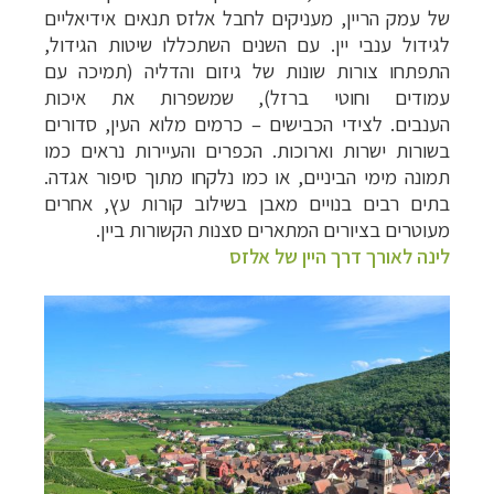
של עמק הריין, מעניקים לחבל אלזס תנאים אידיאליים
לגידול ענבי יין. עם השנים השתכללו שיטות הגידול,
התפתחו צורות שונות של גיזום והדליה (תמיכה עם
עמודים וחוטי ברזל), שמשפרות את איכות
הענבים.
לצידי הכבישים
–
כרמים מלוא העין, סדורים
בשורות ישרות וארוכות. הכפרים והעיירות נראים כמו
תמונה מימי הביניים, או כמו נלקחו מתוך סיפור אגדה.
בתים רבים בנויים מאבן בשילוב קורות עץ, אחרים
מעוטרים בציורים המתארים סצנות הקשורות ביין.
לינה לאורך דרך היין של אלזס
טיולי אקטיב - אופניים, שייט והליכה
לחצו לרשימת
יעדים »
תכנון
טיולים לצפון אמריקה
לחצו לרשימת היעדים »
קרוזים והפלגות נופש
לחצו לרשימת היעדים »