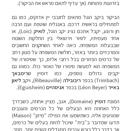
יעדים »
בזרועות פתוחות (אך עדיף לתאם מראש את הביקור).
תכנון
טיולים לצפון אמריקה
לחצו לרשימת היעדים »
הביקור ביקב הוגל מתאים לחובבי יין אדוקים, כמו גם
קרוזים והפלגות נופש
לחצו לרשימת היעדים »
למתחילים בראשית דרכם. באנגלית שוטפת ועם הרבה
חן ורוגע,
יקבל אתכם נציג יקב הוגל,
לואיק
(
Loïc
)
, או
אחד מעמיתיו, לסיור וירטואלי בין החלקות השונות
שבבעלות המשפחה. כיאה לאחד השחקנים החשובים
והמרכזיים ביותר באזור, חולשת המשפחה על מגוון רחב
של כרמים הפזורים בכל רחבי אלזס, כך שסיפורה של
המשפחה הוא למעשה סיפורו של האזור כולו.
כמוהו גם
יקבים גדולים נוספים, כמו דומיין
טרימבאך
(
Trimbach
) בכפר
ריבובילה
(
Ribeauville
), ויקב
ליאון
באייר
(
Léon Beyer
) בכפר
אגיסהיים
(
Eguisheim
).
המונח
דומיין
(
Domaine
), אגב,
מציין אחוזה, כשבדרך
כלל האחוזה היא הבעלים של כל הכרמים והענבים
שמגיעים אליה. כשתשמעו את המילה "מיזון" (
Maison
)
תדעו שמדובר ב"בית" שיכול להיות בעלים של כרמים,
אך בדרך כלל רוכש ענבים ממגדלים קטנים יותר.
מוזר,