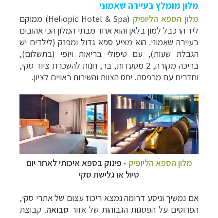
מלון מומלץ בעיירה שאמוני
מלון הספא הליופיק
(Heliopic Hotel & Spa) ממוקם
ליד הרכבל למון בלאן והוא אחד מבתי המלון הכי אהובים
בעיירה שאמוני. הוא מציע ספא גדול ומפנק (לילדים יש
הגבלת שעות), עם טיפולי בריאות ויופי (בתשלום),
בריכה מקורה, 2 מסעדות, בר, חנות להשכרת ציוד סקי,
וחדרים עם מרפסת. יחס הצוות והשירות ראויים לציון.
מלון הספא הליופיק
- פינוק בספא איכותי לאחר יום
טיול או גלישת סקי
אם נמשיך וניסע דרומה נמצא ריכוז עצום של אתרי סקי,
הפרוסים על הפסגות הגבוהות של אזור
סבואה
. קבוצת