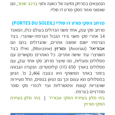
הנמצאים במרחק נסיעה של כשעה וחצי
ברכב שכור
, הם
שאמוני ואזור הסקי פורט דו סוליי.
מרחב הסקי פורט דו סוליי (
PORTES DU SOLEIL
)
מרחב סקי ענק, אחד משני הגדולים בעולם כולו, המאגד
14 אתרי סקי משני צידי הגבול הצרפתי-שוויצרי. בצד
הצרפתי ישנם שמונה אתרים, שהגדולים בהם הם
אבוריאז'
(
Avoriaz
) ו
מורזין
(
Morzine
), ואילו בצד
השוויצרי עוד שישה אתרים. כל האתרים מקושרים עם
מסלולים ומעליות, מה שיוצר מרחב סקי אחד ענק, עם
מסלולים באורך 650 (!!!) קילומטרים. הנקודה הגבוהה
ביותר באתר המשותף היא בגובה 2,466 מ'. הגיוון
במסלולים הוא עצום וכך גם הגיוון בנופים, החל מעיירות
שוויצריות קטנות ופסטורליות ועד לכפרי סקי סופר
מודרניים בצרפת.
בתי מלון בעיירת הסקי אבוריז'
|
בתי מלון בעיירת
הסקי מורזין