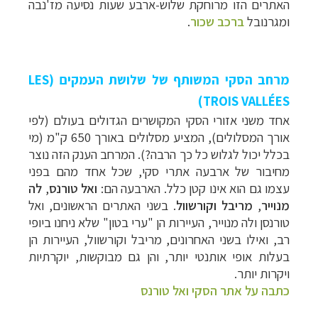
האתרים הזו מרוחקת שלוש-ארבע שעות נסיעה מז'נבה
ומגרנובל
ברכב שכור
.
מרחב הסקי המשותף של שלושת העמקים (LES
TROIS VALLÉES)
אחד משני אזורי הסקי המקושרים הגדולים בעולם (לפי
אורך המסלולים), המציע מסלולים באורך 650 ק"מ (מי
בכלל יכול לגלוש כל כך הרבה?). המרחב הענק הזה נוצר
מחיבור של ארבעה אתרי סקי, שכל אחד מהם בפני
טיולי אקטיב - אופניים, שייט והליכה
לחצו לרשימת
עצמו גם הוא אינו קטן כלל. הארבעה הם:
ואל טורנס
,
לה
יעדים »
מנוייר
,
מריבל
וקורשוול
. בשני האתרים הראשונים, ואל
תכנון
טיולים לצפון אמריקה
לחצו לרשימת היעדים »
טורנסן ולה מנוייר, העיירות הן "ערי בטון" שלא ניחנו ביופי
קרוזים והפלגות נופש
לחצו לרשימת היעדים »
רב, ואילו בשני האחרונים, מריבל וקורשוול, העיירות הן
בעלות אופי אותנטי יותר, והן גם מבוקשות, יוקרתיות
ויקרות יותר.
כתבה על אתר הסקי ואל טורנס