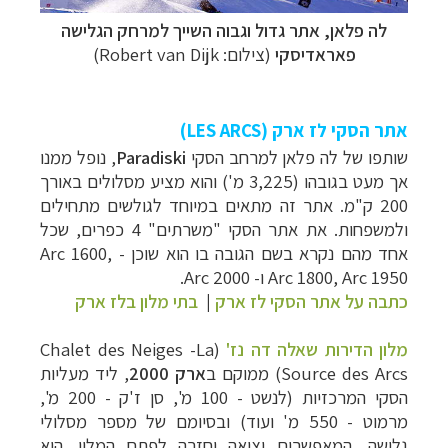
לה פלאן, אתר גדול וגבוה השייך למרחק הגלישה
פאראדיסקי
(צילום: Robert van Dijk)
אתר הסקי לז ארק (
LES ARCS
)
שותפו של לה פלאן למרחב הסקי
Paradiski
, נופל ממנו
אך מעט בגובהו (3,225 מ') והוא מציע מסלולים באורך
200 ק"מ. אתר זה מתאים במיוחד לגולשים מתחילים
ולמשפחות. את אתר הסקי "משרתים" 4 כפרים, שכל
אחד מהם נקרא בשם הגובה בו הוא שוכן -
Arc 1600,
Arc 1800, Arc 1950 ו- Arc 2000
.
כתבה על אתר הסקי לז ארק
|
בתי מלון בלז ארק
מלון הדירות שאלה דה נז'
(Chalet des Neiges -La
Source des Arcs) ממוקם ב
ארק 2000
, ליד מעליות
הסקי המרכזיות (לנשט - 100 מ', סן ז'ק - 200 מ',
מרמוט - 550 מ' ועוד) ובסיומם של מספר מסלולי
גלישה, המאפשרים יציאה וחזרה לפתח המלון. הוא