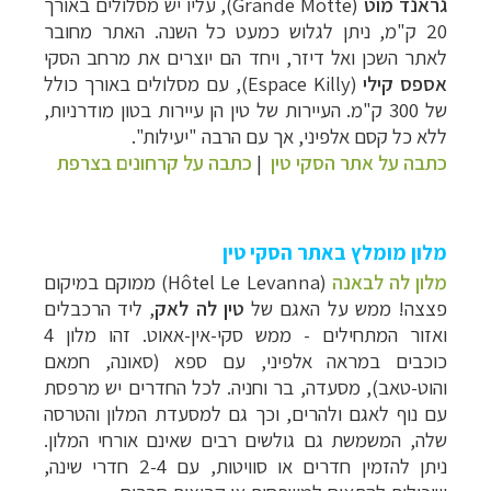
גראנד מוט
(Grande Motte), עליו יש מסלולים באורך
20 ק"מ, ניתן לגלוש כמעט כל השנה. האתר מחובר
לאתר השכן ואל דיזר, ויחד הם יוצרים את מרחב הסקי
אספס קילי
(
Espace Killy
)
, עם מסלולים באורך כולל
של 300 ק"מ. העיירות של טין הן עיירות בטון מודרניות,
ללא כל קסם אלפיני, אך עם הרבה "יעילות".
כתבה על אתר הסקי טין
|
כתבה על קרחונים בצרפת
מלון מומלץ באתר הסקי טין
מלון לה לבאנה
(Hôtel Le Levanna) ממוקם במיקום
פצצה! ממש על האגם של
טין לה לאק
, ליד הרכבלים
ואזור המתחילים - ממש סקי-אין-אאוט. זהו מלון 4
כוכבים במראה אלפיני, עם ספא (סאונה, חמאם
והוט-טאב), מסעדה, בר וחניה. לכל החדרים יש מרפסת
עם נוף לאגם ולהרים, וכך גם למסעדת המלון והטרסה
שלה, המשמשת גם גולשים רבים שאינם אורחי המלון.
ניתן להזמין חדרים או סוויטות, עם 2-4 חדרי שינה,