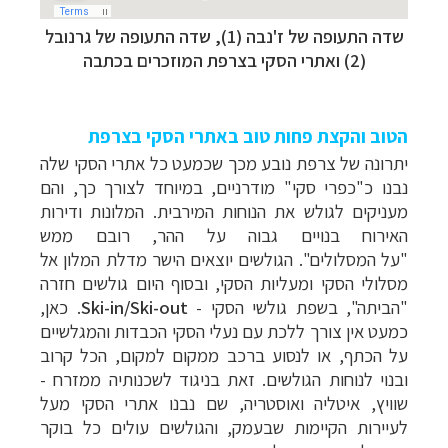
שדה התעופה של ז'נבה (1), שדה התעופה של גרנובל
(2) ואתרי הסקי בצרפת המוזכרים בכתבה
הטוב והקצת פחות טוב באתרי הסקי בצרפת
יתרונה של צרפת נובע מכך שכמעט כל אתרי הסקי שלה
נבנו כ"כפרי סקי" מודרניים, במיוחד לצורך כך, והם
מעניקים לגולש את הנוחות המירבית. המלונות ודירות
האירוח בנויים גבוה על ההר, רובם ממש
"על המסלולים". הגולשים יוצאים הישר מדלת המלון אל
מסלולי הסקי ומעליות הסקי, ובסוף היום גולשים חזרה
"הביתה", בשפת גולשי הסקי -
Ski-in/Ski-out
. כאן,
כמעט אין צורך ללכת עם נעלי הסקי הכבדות והמגלשיים
על הכתף, או לנסוע ברכב ממקום למקום, הכל קרוב
ובנוי לנוחות הגולשים. זאת בניגוד לשכנותיה ממזרח -
שוויץ, איטליה ואוסטריה, שם נבנו אתרי הסקי מעל
לעיירות הקיימות שבעמק, והגולשים עולים כל בוקר