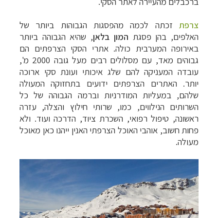
ברכבלים מהעיירה לאתר הסקי.
צרפת
זכתה לכמה מהפסגות הגבוהות ביותר של
האלפים, בהן פסגת
המון בלאן
, שהיא הגבוהה ביותר
באירופה המערבית כולה. אתרי הסקי הצרפתים הם
גבוהים מאד, עם מסלולים רבים מעל גובה 2000 מ',
עובדה המעניקה להם שלג איכותי ועונת סקי ארוכה
יותר.
האתרים הצרפתים ידועים בתחזוקה המעולה
שלהם, במעליות המודרניות וברמה הגבוהה של כל
השרותים הנילווים, כמו, שרותי חילוץ והצלה, עזרה
ראשונה, טיפול רפואי, השכרת ציוד, הדרכה ועוד.
ולא
פחות חשוב, אוהבי האוכל הצרפתי האנין ייהנו כאן מאוכל
מעולה.
טיולי אקטיב - אופניים, שייט והליכה
לחצו לרשימת
יעדים »
תכנון
טיולים לצפון אמריקה
לחצו לרשימת היעדים »