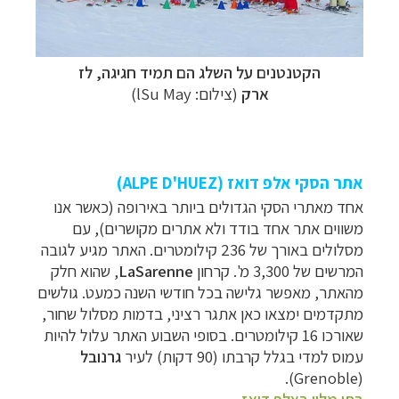
הקטנטנים על השלג הם תמיד חגיגה, לז
ארק
(צילום:
lSu May
)
אתר הסקי אלפ דואז (ALPE D'HUEZ)
אחד מאתרי הסקי הגדולים ביותר באירופה (כאשר אנו
משווים אתר אחד בודד ולא אתרים מקושרים), עם
מסלולים באורך של 236 קילומטרים. האתר מגיע לגובה
המרשים של 3,300 מ'
. קרחון
LaSarenne
, שהוא
חלק
מהאתר, מאפשר גלישה בכל חודשי השנה כמעט. גולשים
מתקדמים ימצאו כאן אתגר רציני, בדמות מסלול שחור,
שאורכו 16 קילומטרים. בסופי השבוע האתר עלול להיות
עמוס למדי בגלל קרבתו (90 דקות) לעיר
גרנובל
).
Grenoble
(
בתי מלון באלפ דואז