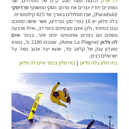
לז ארק
ולהנות מעוד 200 ק"מ של מסלולים. שני
האתרים יחדיו יוצרים את מרחב הסקי המשותף
פרדיסקי
(
Paradiski
)
,
שבו מסלולים באורך של 425 קילומטרים.
בלה פלאן יש 10 כפרי סקי נפרדים, אשר שישה מתוכם
נבנו במיוחד, ולכן אינם מצטיינים ביופי רב, ואילו ארבעה
נוספים הם כפרים אותנטיים יפים יותר. בכפר
איים
לה-פלאן
(Aime La Plagne), ש
גובהו 2100 מ', נמצא
מועדון ענק של קלאב מד, שהוא יעד אהוב מאד על
ישראלים רבים.
בתי מלון בלה פלאן
|
בתי מלון בכפר איים לה פלאן