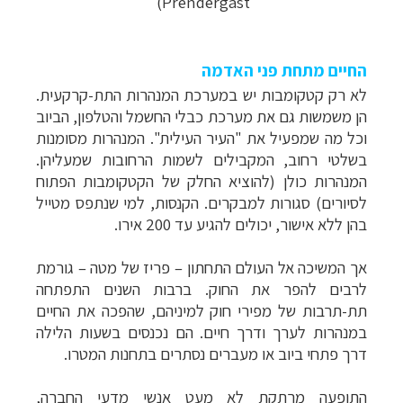
Prendergast)
החיים מתחת פני האדמה
לא רק קטקומבות יש במערכת המנהרות התת-קרקעית.
הן משמשות גם את מערכת כבלי החשמל והטלפון, הביוב
וכל מה שמפעיל את "העיר העילית". המנהרות מסומנות
בשלטי רחוב, המקבילים לשמות הרחובות שמעליהן.
המנהרות כולן (להוציא החלק של הקטקומבות הפתוח
לסיורים) סגורות למבקרים. הקנסות, למי שנתפס מטייל
בהן ללא אישור, יכולים להגיע עד 200 אירו.
אך המשיכה אל העולם התחתון
–
פריז של מטה
– גורמת
לרבים להפר את החוק. ברבות השנים התפתחה
תת-תרבות של מפירי חוק למיניהם, שהפכה את החיים
במנהרות לערך ודרך חיים. הם נכנסים בשעות הלילה
דרך פתחי ביוב או מעברים נסתרים בתחנות המטרו.
התופעה מרתקת לא מעט אנשי מדעי החברה,