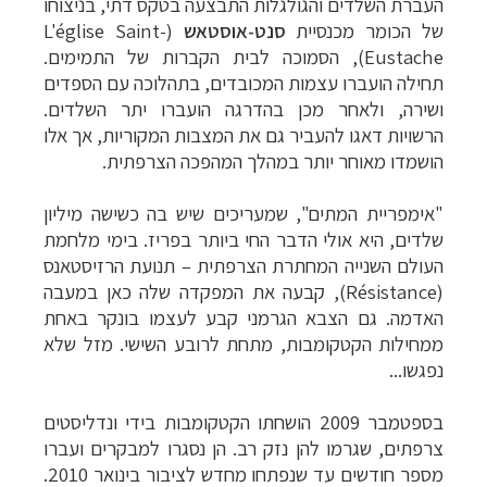
העברת השלדים והגולגלות התבצעה בטקס דתי, בניצוחו
של הכומר מכנסיית
סנט-אוסטאש
(
L'église Saint-
Eustache
), הסמוכה לבית הקברות של התמימים.
תחילה הועברו עצמות המכובדים, בתהלוכה עם הספדים
ושירה, ולאחר מכן בהדרגה הועברו יתר השלדים.
הרשויות דאגו להעביר גם את המצבות המקוריות, אך אלו
הושמדו מאוחר יותר במהלך המהפכה הצרפתית.
"אימפריית המתים", שמעריכים שיש בה כשישה מיליון
שלדים, היא אולי הדבר החי ביותר בפריז. בימי מלחמת
העולם השנייה המחתרת הצרפתית
–
תנועת הרזיסטאנס
(
Résistance
), קבעה את המפקדה שלה כאן במעבה
האדמה. גם הצבא הגרמני קבע לעצמו בונקר באחת
ממחילות הקטקומבות, מתחת לרובע השישי. מזל שלא
נפגשו...
בספטמבר 2009 הושחתו הקטקומבות בידי ונדליסטים
צרפתים, שגרמו להן נזק רב. הן נסגרו למבקרים ועברו
מספר חודשים עד שנפתחו מחדש לציבור בינואר 2010.