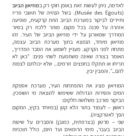
לאדמה, ניתן לעשות זאת באופן חוקי רק ב
מוזיאון הביוב
(
Musée des Égouts
). בשל הנהייה של תושבי פריז
ותיירים לביקור במערכת הביוב התת קרקעית, מופיעה
אזהרה על סכנה בכל מקום. מותר ללכת רק בסיור
המודרך שמאורגן על ידי מוזיאון הביוב של העיר. זהו
מוזיאון מיוחד, הנמצא בתוך מערכת הביוב עצמה,
מתחת לפני הקרקע. מעניין לשמוע את הסבר המדריך,
האומר בצורה שאינה משתמעת לשתי פנים: "כאן לא
תריחו או תתקלו בחפצים זורמים... שלא יכולתם לצפות
להם...". והמבין יבין.
המוזיאון מציג את התפתחות העיר, מערכת אספקת
המים והסירות הגדולות ששימשו להוצאת מי השופכין.
הביקור מורכב משלושה חלקים:
ראשון
–
לעמוד בתור הלא קטן (במיוחד בקיץ, המקום
הפך לאטרקציה).
שני
–
סרטון (בצרפתית, כמובן) והסברים על שיטות
הביוב בעבר, מימי הרומאים ועד היום, כולל תוכניות