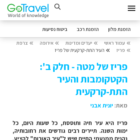
הזמנת מלון
הזמנת רכב
ביטוח נסיעות
עמוד ראשי
יעדים ומדינות
אירופה
צרפת
פריז
העיר התת-קרקעית של פריז
פריז של מטה - חלק ב':
הקטקומבות והעיר
התת-קרקעית
מאת:
יונית אבני
פריז היא עיר חיה ותוססת, כל שעות היום, כל
ימות השנה. תיירים רבים גודשים את רחובותיה,
נהנים ממנעמי החיים שיש ל"עיר האורות" להציע.