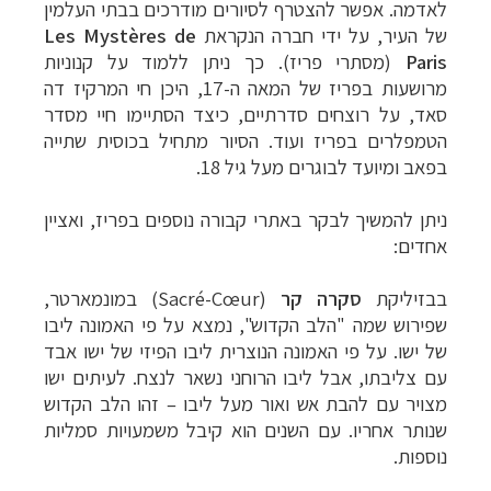
לאדמה. אפשר להצטרף לסיורים מודרכים בבתי העלמין
של העיר, על ידי חברה הנקראת
Les Mystères de
Paris
(מסתרי פריז). כך ניתן ללמוד על קנוניות
מרושעות בפריז של המאה ה-17, היכן חי המרקיז דה
סאד, על רוצחים סדרתיים, כיצד הסתיימו חיי מסדר
הטמפלרים בפריז ועוד.
הסיור מתחיל בכוסית שתייה
בפאב ומיועד לבוגרים מעל גיל 18.
ניתן להמשיך לבקר באתרי קבורה נוספים בפריז, ואציין
אחדים:
בבזיליקת
סקרה קר
(Sacré-Cœur)
במונמארטר,
שפירוש שמה "הלב הקדוש", נמצא על פי האמונה ליבו
של ישו. על פי האמונה הנוצרית ליבו הפיזי של ישו אבד
עם צליבתו, אבל ליבו הרוחני נשאר לנצח. לעיתים ישו
מצויר עם להבת אש ואור מעל ליבו
–
זהו הלב הקדוש
שנותר אחריו. עם השנים הוא קיבל משמעויות סמליות
נוספות.