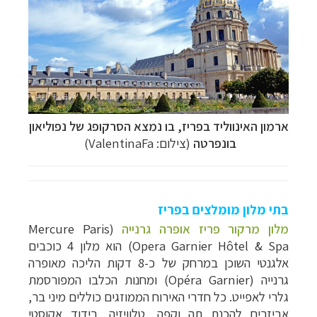
ארמון האינווליד בפריז, בו נמצא הסרקופג של נפוליאון
בונפרטה
(צילום: ValentinaFa)
בתי מלון מומלצים בפריז
מלון מרקור פריז אופרה גרנייה
(
Mercure Paris
Opera Garnier Hôtel & Spa
) הוא מלון 4 כוכבים
אלגנטי השוכן במרחק של כ-8 דקות הליכה מאופרה
גרנייה (
Opéra Garnier
) ומחנות הכלבו המפורסמת
גלרי לאפייט. כל חדרי האירוח הממוזגים כוללים מיני בר,
אביזרים להכנת תה וקפה, טלוויזיה, בידוד אקוסטי