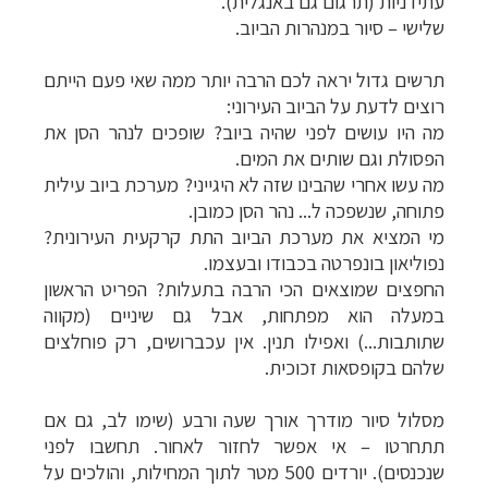
עתידניות (תרגום גם באנגלית).
שלישי
–
סיור במנהרות הביוב.
תרשים גדול יראה לכם הרבה יותר ממה שאי פעם הייתם
רוצים לדעת על הביוב העירוני:
מה היו עושים לפני שהיה ביוב? שופכים לנהר הסן את
הפסולת וגם שותים את המים.
מה עשו אחרי שהבינו שזה לא היגייני? מערכת ביוב עילית
פתוחה, שנשפכה ל... נהר הסן כמובן.
מי המציא את מערכת הביוב התת קרקעית העירונית?
נפוליאון בונפרטה בכבודו ובעצמו.
החפצים שמוצאים הכי הרבה בתעלות? הפריט הראשון
במעלה הוא מפתחות, אבל גם שיניים (מקווה
שתותבות...) ואפילו תנין. אין עכברושים, רק פוחלצים
שלהם בקופסאות זכוכית.
מסלול סיור מודרך אורך שעה ורבע (שימו לב, גם אם
תתחרטו
–
אי אפשר לחזור לאחור. תחשבו לפני
שנכנסים). יורדים 500 מטר לתוך המחילות, והולכים על