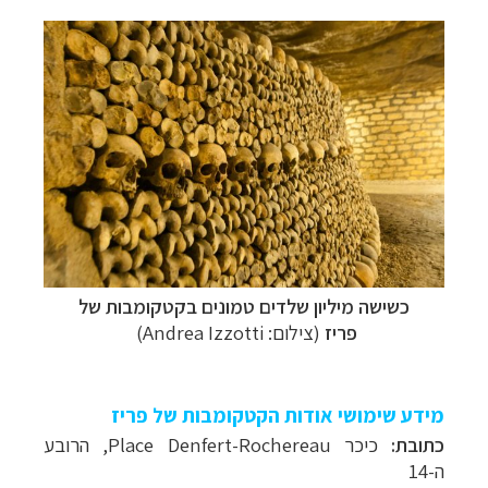
כשישה מיליון שלדים טמונים ב
קטקומבות של
פריז
(צילום: Andrea Izzotti)
מידע שימושי אודות הקטקומבות של פריז
כתובת:
כיכר
Place Denfert-Rochereau
, הרובע
ה-14