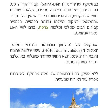
בבזיליקת
סנט דני
(
Saint-Denis
) קבור הקדוש סנט
דני, הפטרון של פריז. האגדה מספרת שלאחר שנכרת
ראשו של הקדוש, הוא הרים אותו בידיו והמשיך ללכת, עד
שהתמוטט ובמקום נפילתו נבנתה הכנסייה. בכנסייה
קבורים רבים ממלכי ומלכות
צרפת
, בהם לואי ה-16
ומארי אנטואנט.
הסרקופג של
נפוליאון בונפרטה
הנמצא ב
ארמון
האינווליד
(
Hôtel des Invalides
), עשוי שלושה ארונות
זה בתוך זה, שמא תצא הגוויה שחזרה מהגלות באי אלבה
ותברח מארון המתים.
ללא ספק, פריז החשוכה של מטה מרתקת לא פחות
מפריז עיר האורות שמעליה.