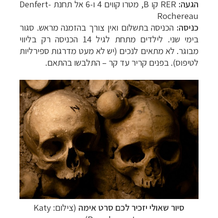
הגעה:
RER
קו
B
, מטרו קווים 4 ו-6 אל תחנת
Denfert-
Rochereau
כניסה:
הכניסה בתשלום ואין צורך בהזמנה מראש. סגור
בימי שני. לילדים מתחת לגיל 14 הכניסה רק בליווי
מבוגר. לא מתאים לנכים (יש לא מעט מדרגות ספירליות
לטיפוס). בפנים קריר עד קר – התלבשו בהתאם.
טיולי אקטיב - אופניים, שייט והליכה
לחצו לרשימת
יעדים »
תכנון
טיולים לצפון אמריקה
לחצו לרשימת היעדים »
קרוזים והפלגות נופש
לחצו לרשימת היעדים »
סיור שאולי יזכיר לכם סרט אימה
(צילום: Katy