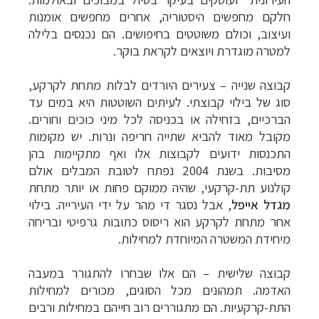
חלקם מחפשים היסטוריה, אחרים מחפשים אומנות
ועיצוב, וכולם משוטטים בחיפושים. הם נכנסים בלילה
למטרה מוגדרת ויוצאים לקראת בוקר.
קבוצה שנייה
–
צעירים היורדים לבלות מתחת לקרקע,
סוג של בילוי קבוצתי. לעיתים השוטטות היא במים עד
הברכיים, בזחילה או בכניסה לכל מיני כוכים וחורים.
מקובל מאוד להביא שתייה חריפה ונרות. יש מקומות
התכנסות ידועים לקבוצות אלו ואף מתקיימות בהן
מסיבות. בשנת 2004 נפתח לטובת המבלים אולם
קולנוע תת-קרקעי, שהיה ממוקם פחות או יותר מתחת
מגדל אייפל
, אבל נסגר די מהר על ידי העירייה. בילוי
אחר מתחת לקרקע הוא ריסוס כתובות גרפיטי ובריחה
מיחידת המשטרה המיוחדת למחילות.
קבוצה שלישית – הם אלו שבחרו להתגורר במעבה
האדמה. תמהונים מכל הסוגים, מכורים למחילות
התת-קרקעיות. הם מתגוררים רוב חייהם במחילות ורבים