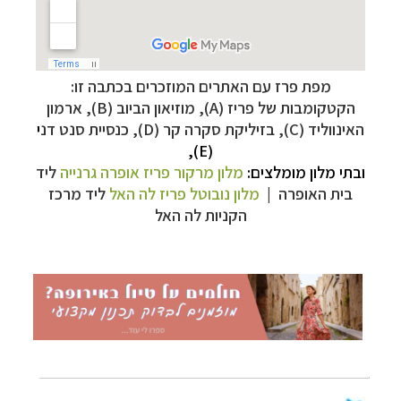
מפת פרז עם האתרים המוזכרים בכתבה זו:
הקטקומבות של פריז (A), מוזיאון הביוב (B),
ארמון
האינווליד (C), בזיליקת סקרה קר (D), כנסיית סנט דנ
י
טיולי אקטיב - אופניים, שייט והליכה
לחצו לרשימת
(E),
יעדים »
ובתי מלון מומלצים:
מלון מרקור פריז אופרה גרנייה
ליד
תכנון
טיולים לצפון אמריקה
לחצו לרשימת היעדים »
בית האופרה |
מלון נובוטל פריז לה האל
ליד מרכז
קרוזים והפלגות נופש
לחצו לרשימת היעדים »
הקניות לה האל