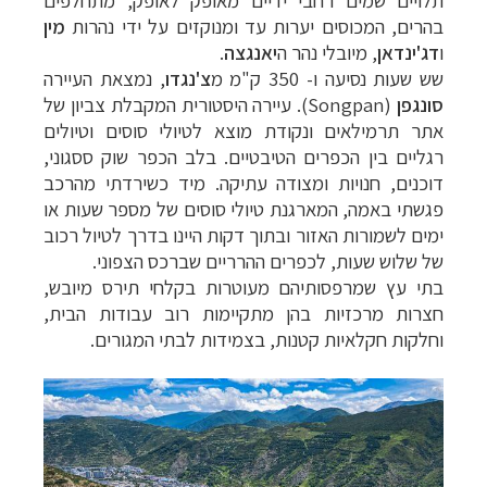
בהרים,
המכוסים
יערות
עד
ומנוקזים
על ידי
נהרות
מין
ו
דג
'
ינדאן
,
מיובלי
נהר ה
יאנגצה
.
שש
שעות
נסיעה
ו-
350
ק
"
מ
מ
צ
'
נגדו
,
נמצאת
ה
עיירה
סונגפן
(Songpan)
.
עיירה
היסטורית
ה
מקבלת
צביון
של
אתר
תרמילאים
ונקודת
מוצא
לטיולי
סוסים
וטיולים
תכנון
טיולים למזרח הרחוק
לחצו לרשימת יעדים »
רגליים
בין
הכפרים
הטיבטיים
.
בלב
הכפר
שוק
ססגוני
,
תכנון
טיולים לפולינזיה הצרפתית
לחצו לפרטים »
דוכנים
,
חנויות
ומצודה
עתיקה
.
מיד
כשירדתי
מהרכב
תכנון
טיולים לאוסטרליה וניו זילנד
לחצו לרשימת
פגשתי
באמה,
המארגנת
טיולי
סוסים
של
מספר
שעות
או
ההצעות »
ימים
לשמורות
האזור
ובתוך
דקות
היינו
בדרך
לטיול
רכוב
של
שלוש
שעות,
לכפרים
ההרריים
שברכס
הצפוני
.
בתי
עץ
שמרפסותיהם
מעוטרות
בקלחי
תירס
מיובש
,
חצרות
מרכזיות
בהן
מתקיימות
רוב
עבודות
הבית,
וחלקות
חקלאיות
קטנות,
בצמידות
לבתי
המגורים
.