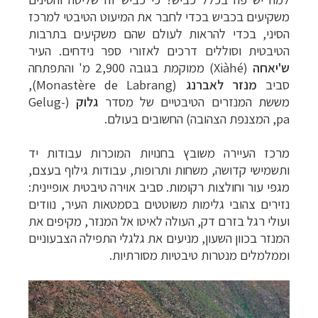
משקיעים
בכביש
בכדי
לחבר
את
המיעוט
הטיבטי
למרכז
הסיני
,
בכדי
להראות
לעולם
שהם
משקיעים
בתרבות
הטיבטית
וסוללים
דרכים
לאזורי
ספר
נידחים
.
העיר
ש'יאחה
(Xiàhé)
ממוקמת
בגובה
2
900
,
מ
'
והתפתחה
סביב
מנזר
לאברנג
(Monastère de Labrang),
מששת
ה
מנזרים הטיבטיים של מסדר
גלוק
(
Gelug-
pa
,
המצנפת הצהובה)
החשובים
בעולם
.
מרכז
העיירה
משובץ
בחנויות
המוכרות
עבודות
יד
ותשמישי
קדושה
,
משחות
ותרופות
,
עבודות
גילוף
בעצם
,
מגפי
עור
וחולצות
רקומות.
סביב
אוירה
טיבטית
אופיינית
:
נזירים
צהובי
גלימות
משוטטים
בסמטאות
העיר
,
נוודים
ועולי
רגל
בזרם
דק,
העולה
לאיטו
אל
המנזר,
מקיפים
את
המנזר
בכוון
השעון
,
מניעים
את
גלגלי
התפילה
הצבעוניים
וממלמלים
מנטרות
טיבטיות
מסורתיות
.