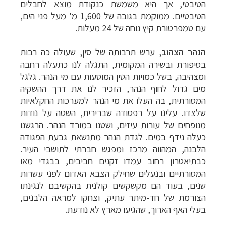
הטיבטי,
אך
היא
משמשת
כנקודת
מוצא
לחבלים
הטיבטיים
.
ממוקמת
בגובה
של
1
00
,6
מ
'
מעל פני הים,
עם
טמפרטורת
קיץ
נוחה
של
24
מעלות
.
הנהר
הצהוב
,
ערש
תרבותה
של
סין,
שעולה
כה
רבות
בסיפורת
ובשירה
המקומית,
התגלה
לנו
כתעלה
רחבה
ומצהיבה,
בשל
כמויות
הטין
המוסעות
עם
מי
הנהר.
גלגל
מים
גדול
לחוף
הנהר,
הזכיר
לנו
את
דרך
ההשקיה
המסורתית,
בה
העלו
את
מי
הנהר
למערכות
החקלאיות
שלצדו
.
עלינו
על
רפסודה
שברירית,
השטה
על
נודות
תכנון
טיולים למזרח הרחוק
לחצו לרשימת יעדים »
מנופחים
של
עורות
עיזים,
ושטנו
במורד
הנהר.
הרגשנו
תכנון
טיולים לפולינזיה הצרפתית
לחצו לפרטים »
כעלה
נידף
במים
.
לגדת
הנהר
מתנשאת
גבעת
הפגודה
הלבנה,
המהווה
מרכז
ומפגש
חברתי
לתושבי
העיר.
תכנון
טיולים לאוסטרליה וניו זילנד
לחצו לרשימת
כבתיאטרון
רחוב
עמדו
זקנים
חביבים,
בבגדי
מאו
ההצעות »
המסורתיים
ובנעלים
שחילק
הצבא
האדום
לפני
עשרות
שנים, בעוד הם מקשקשים
קולנית
בהקשיבם
לנגינתו
הצורמת
של
חד-
מיתר
עתיק
,
וצחקו
למראה
הלבנים,
בעלי
האף
הארוך,
שהגיעו
מארץ
לא
נודעת
.