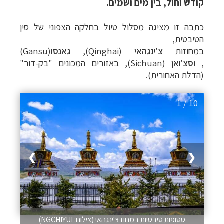
קודש וחול, בין מים ושמים.
כתבה זו מציגה מסלול טיול בחלקה הצפוני של סין
הטיבטית,
במחוזות
צ'ינגהאי
)
Qinghai
(
,
גאנסו
)
Gansu
(
,
ו
סצ
'
ואן
(
Sichuan
)
, באזורים המכונים
"בק-דור"
(הדלת האחורית).
1 / 10
❯
❮
סטופות טיבטיות במחוז צ'ינגהאי (צילום: NGCHIYUI)