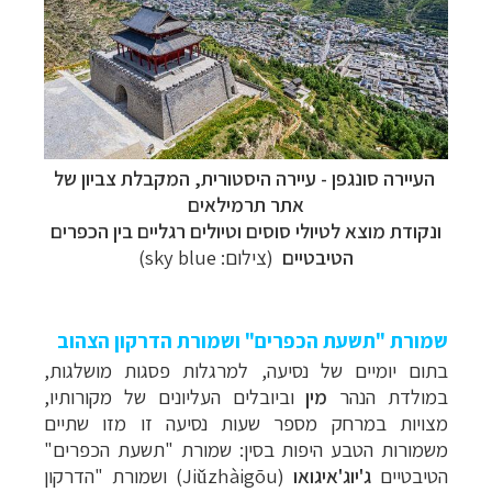
העיירה סונגפן - עיירה היסטורית, המקבלת צביון של
אתר תרמילאים
ונקודת מוצא לטיולי סוסים וטיולים רגליים בין הכפרים
הטיבטיים
(צילום: sky blue)
שמורת "תשעת הכפרים" ושמורת הדרקון הצהוב
בתום
יומיים
של
נסיעה,
למרגלות
פסגות
מושלגות,
במולדת ה
נהר
מין
וביובלים
העליונים
של
מקורותיו,
מצויות
במרחק
מספר
שעות
נסיעה
זו
מזו
שתיים
משמורות
הטבע
היפות
בסין:
שמורת
"תשעת הכפרים"
הטיבטיים
ג'יוג'איגואו
(
Jiǔzhàigōu
) ו
שמורת "הדרקון