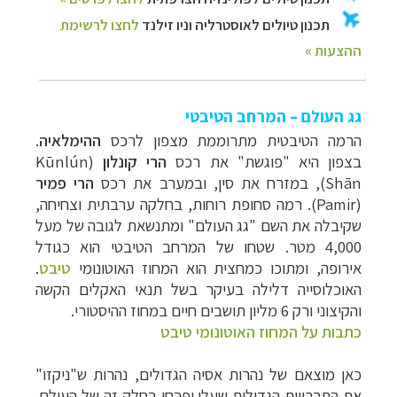
גג העולם – המרחב הטיבטי
הרמה
הטיבטית
מתרוממת
מצפון
לרכס
ההימלאיה
.
בצפון
היא "
פוגשת
"
את
רכס
הרי קונלון
(Kūnlún
Shān), ב
מזרח
את
סין,
ובמערב
את
רכס
הרי
פמיר
(Pamir).
רמה
סחופת
רוחות,
בחלקה
ערבתית
וצחיחה,
שקיבלה
את
השם
"
גג
העולם
"
ומתנשאת
לגובה
של
מעל
000
,
4
מטר
.
שטחו
של
המרחב
הטיבטי
הוא
כגודל
אירופה,
ומתוכו
כמחצית
הוא
המחוז
האוטונומי
טיבט
.
האוכלוסייה
דלילה
בעיקר
בשל
תנאי
האקלים
הקשה
והקיצוני
ורק
6
מליון
תושבים
חיים
במחוז
ההיסטורי
.
כתבות על המחוז האוטונומי טיבט
כאן
מוצאם
של
נהרות
אסיה
הגדולים
,
נהרות
ש
"
ניקזו
"
את
התרבויות
הגדולות
שעלו
ופרחו
בחלק
זה
של
העולם
.