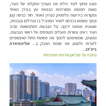
מעט
מחוץ
לעיר
גילינו
את
העורף
החקלאי
של
העיר
,
מאות
חממות
מסורתיות
הבנויות
טין
בצידן
האחד
ומקורות
ביריעות
פלסטיק
מצידן
האחר
.
חור
כניסה
קטן
ונמוך
משמש
ככניסה
לאתר
המהביל
בו
מגדלים
עגבניות
,
שעועית
ואפונה
ירוקה
.
על
הגבעות
המתנשאות
סביב
העיר
ראינו
עשרות
פועלים
מטפסים
אל
ראשי
הגבעות
,
נוטעים,
שמשימתם
להפוך
את
משטחי
החול
האינסופיים
ליערות
ולמנוע
את
סופות
האבק
ב...
אולימפיאדת
בייג
'
ינג
...
כתבה על סצ'ואן והרמה הטיבטית