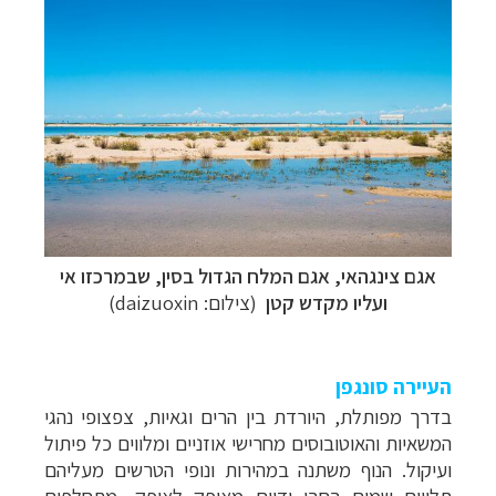
אגם צינגהאי, אגם המלח הגדול בסין, שבמרכזו אי
ועליו מקדש קטן
(צילום: daizuoxin)
העיירה סונגפן
בדרך
מפותלת,
היורדת
בין
הרים
וגאיות,
צפצופי
נהגי
המשאיות
והאוטובוסים
מחרישי
אוזניים ומלווים
כל
פיתול
ועיקול.
הנוף
משתנה
במהירות
ונופי
הטרשים
מעליהם
תלויים
שמים
רחבי
ידיים
מאופק
לאופק,
מתחלפים