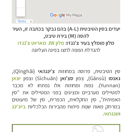
יעדים בסין הטיבטית (A-L) בהם נבקר בכתבה זו, העיר
להסה (M) בירת טיבט,
מלון מומלץ בעיר צ'נגדו:
מלון JW מאריוט צ'נגדו
להגדלת המפה לחצו בפינה העליונה
סין
הטיבטית,
פרוסה
במחוזות
צ'ינגהאי
(Qīnghăi)
,
גאנסו
(Gānsù)
,
צפון
סצ
'
ואן
(Sìchuān)
וצפון
יונאן
)
Yunnan
(
.
נפות
ומחוזות
אלו נפתחו
לא
מכבר
למטיילים
מערביים
ומציגים
בפני
המטיילים
את
"
סין
האמיתית
",
סין
החקלאית
,
הכפרית
,
סין
של
מיעוטים
במרחק
מאות
שנות
פיתוח
מהבירות
הכלכליות
בייג
'
ינג
ו
שנגחאי
.