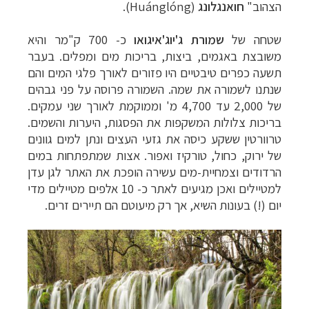
הצהוב"
חואנגלונג
(Huánglóng).
שטחה
של
שמורת
ג'יוג'איגואו
כ-
700
ק
"
מר
והיא
משובצת
באגמים
,
ביצות
,
בריכות
מים
ומפלים
. ב
עבר
תשעה
כפרים
טיבטיים
היו
פזורים
לאורך
פלגי
המים
והם
שנתנו
לשמורה
את
שמה.
השמורה
פרוסה
על פני גבהים
של
2
000
,
עד
4
00
,7
מ
'
וממוקמת
לאורך
שני
עמקים
.
בריכות
צלולות
המשקפות
את
הפסגות
,
היערות
והשמים
.
טרוורטין
ששקע
כיסה
את
גזעי
העצים
ונתן
למים
גוונים
של
ירוק
,
כחול
,
טורקיז
ואפור
.
אצות
שמתפתחות
במים
הרדודים
וצמחיית-
מים
עשירה
הופכת
את
האתר
לגן
עדן
למטיילים
ואכן
מגיעים
לאתר
כ-
10
אלפים
מטיילים
מדי
יום
(!)
בעונות
השיא,
אך
רק
מיעוטם
הם תיירים זרים
.