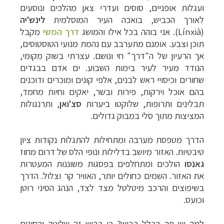
ועגלות
אופניים
,
סוסים
ועדרי
צאן
מהלכים
ונוסעים
לאורך
הכביש,
בואכה
העיר
המוסלמית
לינש'יה
(Línxià). א
ני
בוהה
בכל
אילו
והמושג
דרך
המשי
מקבל
תוכן
וצבע.
אומנם
מתערבב
עם
נהמת
מנועי
הטוסטוסים,
אך
הרעיון
של
ה
"
דרך
"
חי
ונושם
.
עצרתי
בשוק
מקומי,
הנודד
מעיר
לעיר
בימות
השבוע
.
ים
אדם
בבגדים
שחורים
וכיסויי
ראש
לבנים
,
אלפי
קונים
ומוכרים
ודוכנים
בהם
אוכל
וירקות
,
פירות
ובשר
,
יאקים
וחיות
מחמד
,
תבלינים
ותרופות,
שלוקטו
ביערות
סצ'ואן
,
ותרנגולות
המציצות
מתוך
סלי
במבוק
גדולים
.
הדרך
מטפסת
מערבה
ומתחילות
להתגלות
נקודות
ציון
טיבטיות
.
האזור
מיושב
בדלילות
ונופי
הלס
של
דרום
מחוז
גאנסו
הולכים
ומתחלפים
בפסגות
משוננות
המעטרות
את
האזור
.
השמים
כחולים
יותר
,
האוויר
קר
וצלול
.
הדרך
בשיפוצים
והרכב
מיטלטל
מצד
לצד
,
הנהג
הסיני
רוטן
וכועס.
למה
יש
פה
בכלל
כביש
?
כי
כביש
זה
שליטה
והסינים