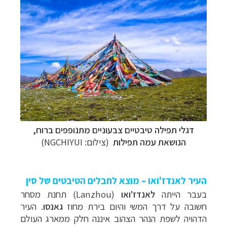
דגלי תפילה טיבטיים צבעוניים מתנופפים ברוח,
הנושאת עמה תפילות
(צילום: NGCHIYUI)
העיר לאנדז'ואו – מוצא לחבלים הטיבטים של סין
בעבר
הייתה
לאנדז'ואו
(
Lanzhou
)
תחנת
מסחר
חשובה
על
דרך
המשי
והיום
בירת
מחוז
גאנסו
.
העיר
הדהויה
לשפת
הנהר
הצהוב
איננה
חלק
ממארג
העולם