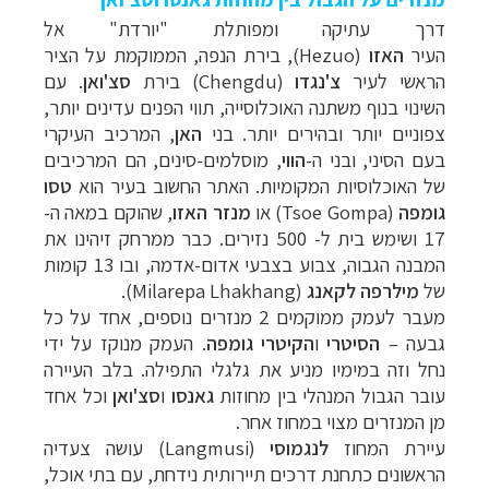
דרך
עתיקה
ומפותלת
"
יורדת
" א
ל
העיר
האזו
(
Hezuo
)
,
בירת
הנפה,
הממוקמת
על
הציר
הראשי
לעיר
צ
'
נגדו
(
Chengdu
) בירת
סצ'ואן
.
עם
השינוי
בנוף
משתנה
האוכלוסייה
,
תווי
הפנים
עדינים
יותר
,
צפוניים
יותר
ובהירים
יותר
.
בני
האן
, המ
רכיב
העיקרי
בעם
הסיני,
ובני
ה-
הווי
,
מוסלמים
-
סינים,
הם
המרכיבים
של
האוכלוסיות
המקומיות
.
האתר
החשוב
בעיר
הוא
טסו
גומפה
(Tsoe Gompa)
או
מנזר
האזו
,
שהוקם
במאה
ה-
17
ושימש
בית
ל-
500
נזירים
.
כבר
ממרחק
זיהינו
את
המבנה
הגבוה,
צבוע
בצבעי
אדום
-
אדמה,
ובו
13
קומות
של
מילרפה
לקאנג
(Milarepa Lhakhang)
.
מעבר
לעמק
ממוקמים
2
מנזרים
נוספים,
אחד
על
כל
גבעה
–
הסיטרי
ו
הקיטרי
גומפה
.
העמק
מנוקז
על יד
י
נחל
וזה
במימיו
מניע
את
גלגלי
התפילה
.
בלב
העיירה
עובר
הגבול
המנהלי
בין
מחוזות
גאנסו
ו
סצ'ואן
וכל
אחד
מן
המנזרים
מצוי
במחוז
אחר
.
עיירת
המחוז
לנגמוסי
(Langmusi)
עושה
צעדיה
הראשונים
כתחנת
דרכים
תיירותית
נידחת,
עם
בתי
אוכל
,