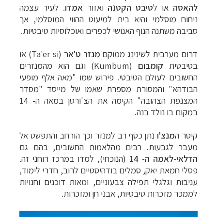
להאסה
או
ל
טיבט
הקטנה
ואזור
אמדו
.
לעיר
עצמה
ניחוח
מוסלמי
והיא
בית
למיעוט
ההווי
המוסלמי,
אך
סביבה
משתנה
הנוף
האנושי
לכפרים
ואוכלוסיות
טיבטיות
.
דרום
מערבית
לשִׂינִינְג
ממוקם
מנזר
ט'אר
(T
a'er si
)
או
בטיבטית
קומבום
(Kumbum)
וגם
הוא
מהמנזרים
החשובים
לעולם
הטיבטי
.
פירוש
שמו
"
מאה
אלף
מופעי
הבודהא
"
והמסורת
מספרת
שאמו
של
מייסד "מסדר
המצנפת הצהובה"
הקימה
את
הצ
'
ורטן
במאה
ה- 14
במקום בו נולד בנה
.
קיסר
ה
מנצ
'
ו
נתן
כסף
רב
למנזר
וכך
הורחב
והתפשט
אל
מעבר
לגבעות
.
רבים
מהלאמות
החשובים,
בהם
גם
הדלאי-לאמה
ה-
14
(הנוכחי),
למדו
במרכז
רוחני
זה
.
פסלי
חמאת
יאק
,
סמלים
בודהיסטיים
לרוב
,
חדרי
לימוד
,
עניבות
וגלגלי
תפילה
צבעוניים
,
ומאות
דוכנים
וחנויות
לממכר
מזכרות
טיבטיות
,
אבני
חן
ומזכרות
.