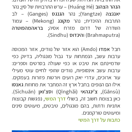
הנהר
הצהוב
(
Huáng Hé
) –
ערש
התרבויות
של
סין
;
נהר
יאנגצה
(Yangtze);
נהר
ה
ג
נגס
(Ganges) –
לב
התרבות
ההינדית
; נהר
מקונג
(Mekong)
–
עמוד
השדרה
של
דרום
מזרח
אסיה
;
בראהמהפוטרה
(Brahmaputra)
ו
הינדוס
(Sindhu).
חבל
אמדו
(Amdo) הו
א
אזור
של
נוודים
,
אזור
המכוסה
ערבות
עשב,
הנמתחות
עד
גבול
מונגוליה,
בדיוק
כפי
שדמיינתם
את
טיבט
או
כפי
שעולה
בסרטים
וספרים
:
ערבות
עשב
אינסופיות
,
נוודים
שזופי
לחיים
עוטי
מעילי
עור
ארוכים
,
עדרי
יאק רועים
ויורטות
פזורות
בעמקים
.
אילו
הם
הנופים
בחבל
ארץ
זה
המחבר
את
מחוזות
גאנסו
(Gānsù)
,
צ'ינגהאי
(Qīnghăi)
ו
סצ
'
ואן
(Sìchuān)
.
כאן
בצומת
חשוב
זה,
בשולי
דרך
המשי
,
נפגשות
קבוצות
אתניות
ודתות,
בהם
מונגולים
,
טיבטים
,
מיעוטים
סינים
ומיעוטים
טורקמנים
.
כתבות על דרך המשי