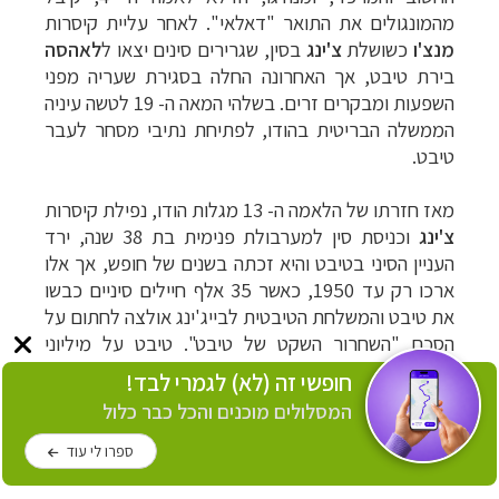
מהמונגולים את
התואר
"דאלאי"
.
לאחר
עליית
קיסרות
מנצ
'
ו
כשושלת
צ
'
ינג
בסין,
שגרירים סינים
יצאו ל
לאהסה
בירת
טיבט,
אך
האחרונה
החלה
בסגירת
שעריה
מפני
השפעות
ומבקרים
זרים
.
בשלהי
המאה
ה-
19
לטשה
עיניה
הממשלה
הבריטית
בהודו,
לפתיחת
נתיבי
מסחר
לעבר
טיבט
.
מאז
חזרתו
של
הלאמה
ה-
13
מגלות
הודו, נפילת קיסרות
צ'ינג
וכניסת סין למערבולת פנימית בת 38 שנה, ירד
העניין הסיני בטיבט והיא זכתה
בשנים
של
חופש,
אך
אלו
ארכו
רק
עד
1950,
כאשר
35
אלף
חיילים
סיניים
כבשו
את
טיבט
והמשלחת
הטיבטית
לבייג
'
ינג
אולצה
לחתום
על
הסכם
"ה
שחרור
השקט
של
טיבט
".
טיבט
על
מיליוני
תושביה,
חולקה
למחוזות
ונפות סיניים.
תושביה
הוגדרו
חופשי זה (לא) לגמרי לבד!
כמיעוט
אתני
והחלה
הגירה
מכוונת
של
סינים
לתוך
טיבט
.
המסלולים מוכנים והכל כבר כלול
כתבה על יעדים מומלצים בטיבט
ספרו לי עוד