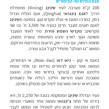
אגם המלח ואי הציפורים
200
ק
"
מ
מערבה
לעיר
שִׂינִינְג
(
Xīníng
)
מתפתלת
הדרך
ל
אגם
צינגהאי
(Qinghai), אג
ם
ה
מלח הגדול
בסין
.
במרכז
האגם
אי
ועליו
מקדש קטן
.
בנסיעה
מ
שִׂינִינְג
לאגם
חוצים
מעבר
הרים
בגובה
של
3
500
,
מ
'
ובו
שני
מקדשים:
מקדשי
השמש
והירח
.
מיד
לאחר
המעבר
משתנה
הנוף
לארץ
טיבט
הטיפוסית
עטורת
פסגות
,
סחופת
רוחות,
עם
עדרי
יאק,
הרועים
במדרונות
הירוקים
.
המושג
"
גג
העולם"
מתחיל
לקבל
צבע
וצורה
.
באגם
אי
קטן
–
ניאו דאו
(Niao dao)
,
אי
הציפורים,
ה
מהווה
אתר
קינון
לציפורים
נודדות
ובו
אלפי
עופות
פלמינגו
ואחרים
(
בעיקר
בחדשי
מאי
ויוני
).
ההגעה
מסובכת
מעט
ודורשת
הליכה
רגלית
של
כשעתיים
מהכביש
או
יציאה
מאורגנת
לטיול
יום
מהמלון
בשִׂינִינְג
.
העיר
הגדולה
שִׂינִינְג
ה
ממוקמת
בגובה
של
2
250
,
מ
',
היא
בירתו
של
מחוז
צ'ינגהאי
ומהווה
אחד
משערי
הכניסה
לרמה
הטיבטית
.
מכאן
ניתן
להתחיל
את
המסע
לעבר