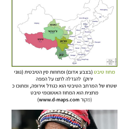
מחוז טיבט
(בצבע אדום) ומחוזות סין הטיבטית (גווני
ירוק)
להגדלה לחצו על המפה
שטחו
של
המרחב
הטיבטי
הוא
כגודל
אירופה,
ומתוכו
כ
מחצית
הוא
המחוז
האוטונומי
טיבט
(מקו
ר
www.d-maps.com
)
תכנון
טיולים למזרח הרחוק
לחצו לרשימת יעדים »
תכנון
טיולים לפולינזיה הצרפתית
לחצו לפרטים »