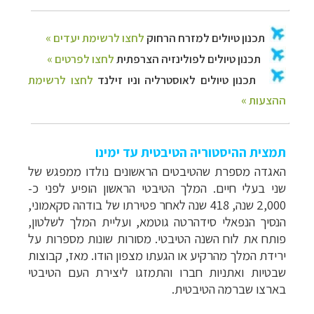
תמצית ההיסטוריה הטיבטית עד ימינו
האגדה
מספרת
שהטיבטים
הראשונים
נולדו
ממפגש
של
שני
בעלי
חיים
.
המלך
הטיבטי
הראשון
הופיע
לפני
כ-
000
,
2
שנה,
418
שנה
לאחר
פטירתו
של
בודהה
סקאמוני,
הנסיך
הנפאלי
סידהרטה גוטמא,
ועליית
המלך
לשלטון,
פותח
את
לוח
השנה
הטיבטי
.
מסורות
שונות
מספרות
על
ירידת
המלך
מהרקיע
או
הגעתו
מצפון
הודו
.
מאז
,
קבוצות
שבטיות
ואתניות
חברו
והתמזגו
ליצירת
העם
הטיבטי
בארצו
שברמה
הטיבטית
.