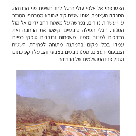
הצטרפתי
אל
אלפי
עולי
הרגל
לחג
חשיפת
פני
הבודהה
.
ה
טנקה
העצומה,
אותו
שטיח
קיר
שהובא
ממרתפי
המנזר
ע
"
י
עשרות
נזירים,
נפרשה
על
משטח
רחב
ידיים
אל
מול
המנזר.
דגלי
תפילה
טיבטיים
קישטו
את
הרחבה
ואת
הדרכים
למנזר
וממנו.
משפחות
ובודדים
סופקי
כפיים
עמדו
בכל
מקום
בהמתנה
מתוחה
לפתיחת
השטיח
הצבעוני
והעצום,
ממנו
ניבטים
בצבעי
זהב
על
רקע
כתום
וסגול
פניו
המושלמים
של
הבודהה
.