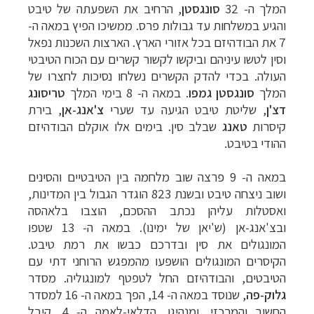
המלך
ה-
32
סונגסטן
,
הרחיב
את
השפעתה
של
טיבט
והגיע
במשלחות
עד
גבולות
פרס
.
ממשיכו
הפיץ
במאה
ה
-
7
את
הבודהיזם
בכל
אזורי
הארץ
.
הארצות
השכנות
נפאל
וסין
לטשו
עיניהם
וביקשו
לקשור
קשרים
עם
הכוח
הטיבטי
העולה.
בכדי
להדק
הקשרים
נשלחו
נסיכות
לחצרו
של
המלך
סונגסטן
גמפו
.
במאה
ה-
8
בימי
המלך
טריסונג
דצ
'
ן
,
שליטת טיבט
הגיעה
עד
שערי
צ'אנג-אן
,
בירת
קיסרות
טאנג
שבלב
סין.
בימים
אלו
אוקלם
הבודהיזם
ההודי בטיבט
.
במאה
ה-
9
פרצה
שוב מלחמה
בין
הטיבטיים
והסינים
ושוב
ניצחה
טיבט
ובשנת
823
הוגדר
הגבול
בין
המדינות,
ואסטלות
עליהן
נכתב
ההסכם,
הוצבו
בלאהסה
ובצ'אנג-אן (ש'יאן של ימינו).
במאה
ה-
13
שטפו
המונגולים
את
סין
ובדרכם
כבשו
את
רמת
טיבט
.
הקיסרים
המונגולים
הושפעו
מהמפגש
הרוחני
דתי
עם
הטיבטים,
והבודהיזם
החל
לטפטף
למונגוליה
.
מסדר
גלוק-פה
,
שנוסד
במאה
ה-
14,
הפך
במאה
ה-
16
למסדר
החשוב
והמרכזי,
ומנהיגו, הדלאי-לאמה ה- 4,
קיבל