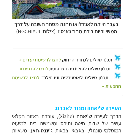
בעבר הייתה לאנדז'ואו תחנת מסחר חשובה על דרך
המשי והיום בירת מחוז גאנסו
ו
(צילום: NGCHIYUI)
העיירה ש'יאחה ומנזר לאברנג
הדרך
לעיירה
ש'יאחה
(
Xiahe
),
עוברת
באזור
חקלאי
עשיר
של
שדות
חיטה
ותירס
ומשמשת
בית
למיעוט
המוסלמי
-
מונגולי,
צאצאי
צבאות
ג
'
ינגס-חאן
.
משאיות