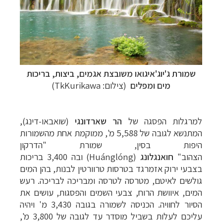
שמורת ג'יוג'איגואו משובצת אגמים, ביצות, בריכות
מים ומפלים
(צילום: TkKurikawa)
למרגלות
הפסגה
של
הר
שארדונגי
(
שואבאו
-
דינג
),
המתנשא
לגובה
של
5
588
,
מ
',
ממוקמת
אחת
מהשמורות
היפות
בסין
,
שמורת "הדרקון
הצהוב"
חואנגלונג
(Huánglóng)
ובה
3
400
,
בריכות
בצבעי
ירוק
אזמרגד
בטרסות
טרוורטין
לבנות,
בהן
המים
גולשים
לאיטם,
מטרסה
לטרסה
ומבריכה
לבריכה
.
רעש
המים
,
איוושת
הרוח
,
צבעי
השמים
והפסגות,
עושים
את
הסיור
לחוויה
.
הכניסה
לשמורה
בגובה
3
430
,
מ
'
ויהיה
עליכם
לעלות
בשביל
מוסדר
עד
לגובה
של
3
800
,
מ
',