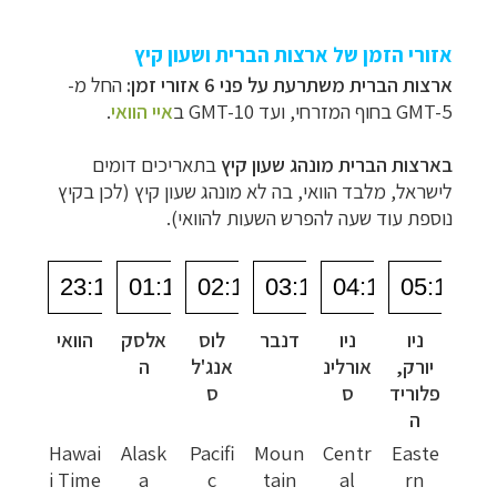
אזורי הזמן של ארצות הברית ושעון קיץ
ארצות הברית משתרעת על פני 6 אזורי זמן:
החל מ-
GMT-5 בחוף המזרחי, ועד GMT-10 ב
איי הוואי
.
תכנון
טיולים לצפון אמריקה
לחצו לרשימת היעדים »
תכנון
טיולים לדרום ומרכז אמריקה
לחצו לרשימת
בארצות הברית מונהג שעון קיץ
בתאריכים דומים
היעדים »
לישראל, מלבד הוואי, בה לא מונהג שעון קיץ (לכן בקיץ
קרוזים והפלגות נופש
לחצו לרשימת היעדים »
נוספת עוד שעה להפרש השעות להוואי).
ניו
ניו
דנבר
לוס
אלסק
הוואי
יורק,
אורלינ
אנג'ל
ה
פלוריד
ס
ס
ה
Hawai
Alask
Pacifi
Moun
Centr
Easte
i Time
a
c
tain
al
rn