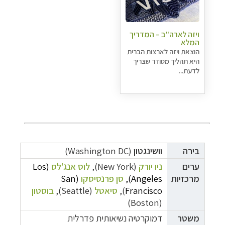
ויזה לארה"ב – המדריך
המלא
הוצאת ויזה לארצות הברית
היא תהליך מסודר שצריך
לדעת...
בירה
וושינגטון
(Washington DC)
ערים
ניו יורק
(New York),
לוס אנג'לס
(Los
מרכזיות
Angeles),
סן פרנסיסקו
(
San
Francisco
),
סיאטל
(Seattle),
בוסטון
(Boston)
משטר
דמוקרטיה נשיאותית פדרלית