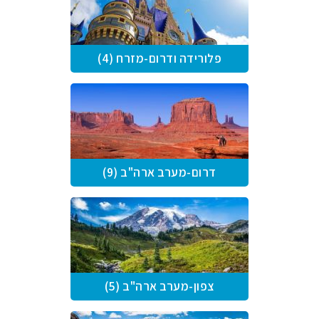
פלורידה ודרום-מזרח (4)
דרום-מערב ארה"ב (9)
צפון-מערב ארה"ב (5)