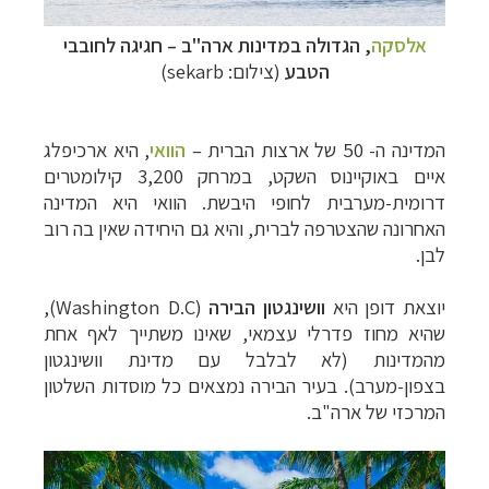
אלסקה
, הגדולה במדינות ארה"ב – חגיגה לחובבי
הטבע
(צילום: sekarb)
המדינה ה- 50 של ארצות הברית
–
הוואי
,
היא ארכיפלג
איים באוקיינוס השקט, במרחק 3,200 קילומטרים
דרומית-מערבית לחופי היבשת. הוואי היא המדינה
האחרונה שהצטרפה לברית, והיא גם היחידה שאין בה רוב
לבן.
יוצאת דופן היא
וושינגטון הבירה
(
Washington D.C
),
שהיא מחוז פדרלי עצמאי, שאינו משתייך לאף אחת
מהמדינות (לא לבלבל עם מדינת וושינגטון
בצפון-מערב). בעיר הבירה נמצאים כל מוסדות השלטון
המרכזי של ארה"ב.