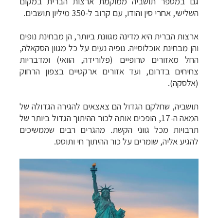
גם במספר תושביה ממוקמת ארצות הברית במקום
השלישי, אחרי סין והודו, עם קרוב ל-350 מיליון תושבים.
ארצות הברית היא מדינה מגוונת ביותר, הן מבחינת נופים
והן מבחינת אוכלוסייה. נופיה נעים על כל מגוון הסקאלה,
החל מאזורים טרופ
יים (פלורידה, הוואי)
ומדבריות
צחיחים בדרום, ועד אזורים ארקטיים בצפון הרחוק
(אלסקה).
תושביה, שחלקם הגדול הם צאצאים להגירה הגדולה של
המאה ה-17, הופכים אותה לכור ההיתוך הגדול ביותר של
תרבויות מכל גווני הקשת. מהגרים רבים שממשיכים
להגיע אליה, שומרים על כור ההיתוך חי ותוסס.