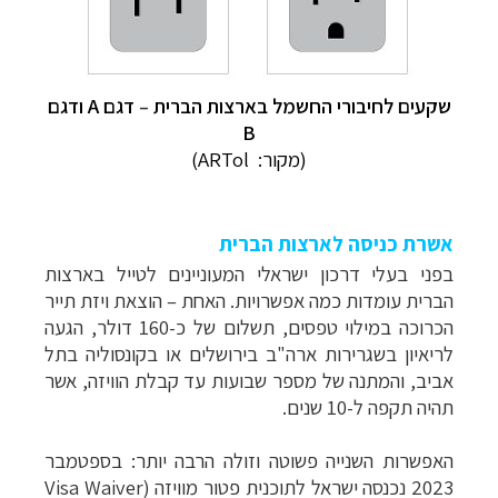
שקעים לחיבורי החשמל בארצות הברית
–
דגם A ודגם
B
(מקור:
ARTol)
אשרת כניסה לארצות הברית
בפני בעלי דרכון ישראלי המעוניינים לטייל בארצות
הברית עומדות כמה אפשרויות.
האחת – הוצאת ויזת תייר
הכרוכה במילוי טפסים, תשלום של כ-160 דולר, הגעה
לריאיון בשגרירות ארה"ב בירושלים או בקונסוליה בתל
אביב, והמתנה של מספר שבועות עד קבלת הוויזה, אשר
תהיה תקפה ל-10 שנים.
האפשרות השנייה פשוטה וזולה הרבה יותר: בספטמבר
2023 נכנסה ישראל לתוכנית פטור מוויזה
(
Visa Waiver