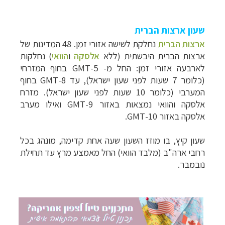
שעון ארצות הברית
ארצות הברית
נחלקת לשישה אזורי זמן. 48 המדינות של
ארצות הברית היבשתית (
ללא
אלסקה
ו
הוואי
) נ
חלקות
לארבעה אזורי זמן: החל מ- 5-
GMT
בחוף המזרחי
(כלומר 7 שעות לפני שעון ישראל), עד 8-
GMT
בחוף
המערבי (כלומר 10 שעות לפני שעון ישראל).
מזרח
אלסקה והוואי
נמצאות באזור 9-
GMT
ואילו מערב
אלסקה באזור 10-
GMT
.
שעון קיץ, בו מוזז השעון שעה אחת קדימה, מונהג בכל
רחבי ארה"ב (מלבד הוואי) החל מאמצע מרץ עד תחילת
תכנון
טיולים לצפון אמריקה
לחצו לרשימת היעדים »
נובמבר.
תכנון
טיולים לדרום ומרכז אמריקה
לחצו לרשימת
היעדים »
קרוזים והפלגות נופש
לחצו לרשימת היעדים »