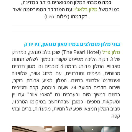
כמה מ
מבתי המלון המפוארים ביותר במדינה,
כמו למשל
מלון בלאג'יו
עם המזרקה המפורסמת אשר
בקדמתו
(צילום: Leo)
בתי מלון מומלצים במידטאון מנהטן, ניו יורק
מלון פרל
(
The Pearl Hotel
) שוכן בלב מנהטן, במרחק
של 3 דקות הליכה מטיימס סקוור ובסמוך לשלוש תחנות
סאבוויי. המלון מדורג ברמת 4 כוכבים ובו מגוון חדרים
מרווחים, נעימים ומודרניים, עם מיזוג אוויר, טלוויזיה
ואינטרנט אלחוטי בחינם. המלון מציע ארוחת בוקר,
שירות חדרים הפועל 24 שעות ביממה, קפה וחטיפים
בחינם במשך היום ובערבים גם "האפי אוור" עם יין
ומשקאות נוספים. כמובן שבהתחשב במיקומו המרכזי,
סביב המלון תמצאו שפע של חנויות, מסעדות, ברים ובתי
קפה.