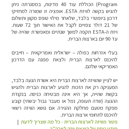
Program
)
הכוללת עוד 40 מדינות, במסגרתה ניתן
להגיש בקשה לוויזת
ESTA
. אופציה זו שמורה למחזיקי
דרכון ביומטרי בלבד, שלאחר מילוי טופס מקוון ותשלום
של 21 דולר צפויים לקבל את האישור תוך 72 שעות.
ויזת ה-
ESTA
תקפה למשך שנתיים ומאפשרת שהייה של
עד 90 יום בארצות הברית
.
בעלי אזרחות כפולה – ישראלית ואמריקאית – חייבים
להיכנס לארצות הברית ולצאת ממנה עם הדרכון
האמריקאי שלהם.
יש לציין שהוויזה לארצות הברית היא אשרת הגעה בלבד,
המעניקה רק את הזכות להגיע לארצות הברית ולהגיש
בקשת שהייה, אך היא אינה מבטיחה כניסה. בנקודת
ההגעה (שדה תעופה, נמל או מעבר גבול יבשתי) קובע
מפקח מטעם מחלקת ההגירה אם נושא הוויזה רשאי
להיכנס לתחומי ארצות הברית.
פטור מוויזה לארצות הברית - כל מה שצריך לדעת
|
מידע נוסף על הוצאת ויזה לארה"ב