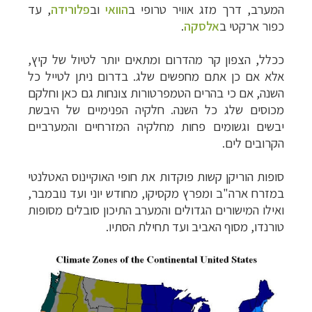
המערב, דרך מזג אוויר ט
רופי ב
הוואי
וב
פלורידה
, עד
כפור ארקטי ב
אלסקה
.
ככלל, הצפון קר מהדרום ומתאים יותר לטיול של קיץ,
אלא אם כן אתם מחפשים שלג. בדרום ניתן לטייל כל
השנה, אם כי בהרים הטמפרטורות צונחות גם כאן וחלקם
מכוסים שלג כל השנה. חלקיה הפנימיים של היבשת
יבשים וגשומים פחות מחלקיה המזרחיים והמערביים
הקרובים לים.
סופות הוריקן קשות פוקדות את חופי האוקיינוס האטלנטי
במזרח ארה"ב ומפרץ מקסיקו, מחודש יוני ועד נובמבר,
ואילו המישורים הגדולים והמערב התיכון סובלים מסופות
טורנדו, מסוף האביב ועד תחילת הסתיו.