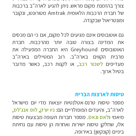
צורך בהזמנת מקום מראש.
ניתן להגיע לארה"ב ברכבות
של חברת הרכבות הלאומית
Amtrak
מטורונטו, ונקובר
ומונטריאול שבקנדה.
גם אוטובוסים אינם מגיעים לכל מקום, אם כי הם מכסים
את המדינה בצורה טובה יותר מהרכבות. חברת
האוטובוסים
Greyhound
היא החברה המפעילה את
מרבית הקווים בארה"ב. רוב המטיילים בארה"ב
מעדיפים
לשכור רכב
, או לקנות רכב, כאשר מדובר
בטיול ארוך.
טיסות לארצות הברית
מספר טיסות טרנס-אטלנטיות יוצאות מדי יום מישראל
לארה"ב, והיעדים הפופולריים הם:
ניו יורק
,
לוס אנג'לס
,
מיאמי ו
לאס וגאס
. מספר חברות תעופה מבצעות טיסות
אלו, שחלקן טיסות ישירות ואחרות הן טיסות עם נחיתת
ביניים (קונקשן) באירופה.