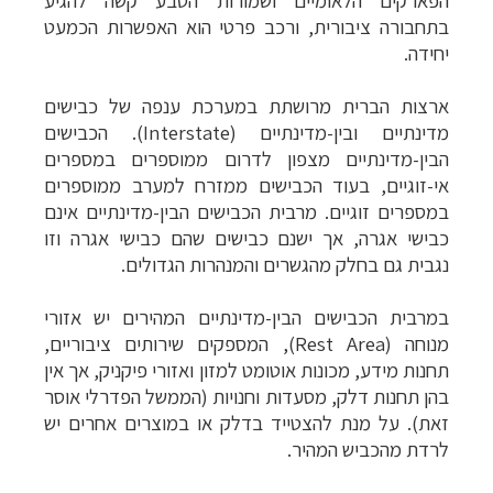
הפארקים הלאומיים ושמורות הטבע קשה להגיע
בתחבורה ציבורית, ורכב פרטי הוא האפשרות הכמעט
יחידה.
ארצות הברית מרושתת במערכת ענפה של כבישים
מדינתיים ובין-מדינתיים (
Interstate
). הכבישים
הבין-מדינתיים מצפון לדרום ממוספרים במספרים
אי-זוגיים, בעוד הכבישים ממזרח למערב ממוספרים
במספרים זוגיים. מרבית הכבישים הבין-מדינתיים אינם
כבישי אגרה, אך ישנם כבישים שהם כבישי אגרה וזו
נגבית גם בחלק מהגשרים והמנהרות הגדולים.
במרבית הכבישים הבין-מדינתיים המהירים יש אזורי
מנוחה (
Rest Area
), המספקים שירותים ציבוריים,
תחנות מידע, מכונות אוטומט למזון ואזורי פיקניק, אך אין
בהן תחנות דלק, מסעדות וחנויות (הממשל הפדרלי אוסר
זאת). על מנת להצטייד בדלק או במוצרים אחרים יש
לרדת מהכביש המהיר.