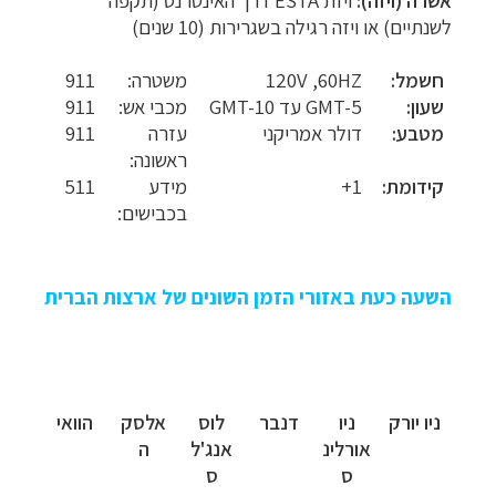
אשרה (ויזה):
ויזת ESTA דרך האינטרנט (תקפה
לשנתיים) או ויזה רגילה בשגרירות (10 שנים)
חשמל:
HZ
60,
V
120
משטרה:
911
שעון:
GMT-5
עד
GMT-10
מכבי אש:
911
מטבע:
דולר אמריקני
עזרה
911
ראשונה:
קידומת:
1+
מידע
511
בכבישים:
השעה כעת באזורי הזמן השונים של ארצות הברית
ניו יורק
ניו
דנבר
לוס
אלסק
הוואי
אורלינ
אנג'ל
ה
ס
ס