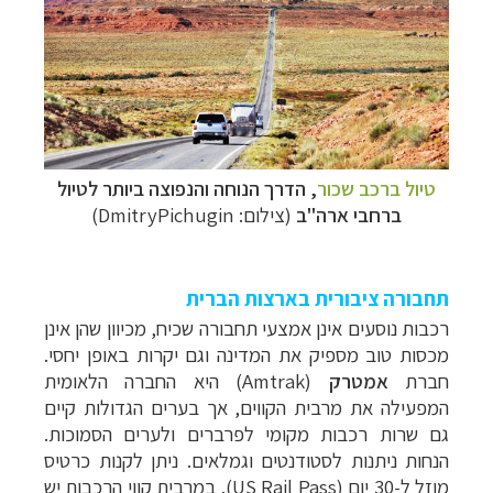
תכנון
טיולים לצפון אמריקה
לחצו לרשימת היעדים »
תכנון
טיולים לדרום ומרכז אמריקה
לחצו לרשימת
טיול ברכב שכור
, הדרך הנוחה והנפוצה ביותר לטיול
היעדים »
ברחבי ארה"ב
(צילום: DmitryPichugin)
קרוזים והפלגות נופש
לחצו לרשימת היעדים »
תחבורה ציבורית בארצות הברית
רכבות נוסעים אינן אמצעי תחבורה שכיח, מכיוון שהן אינן
מכסות טוב מספיק את המדינה וגם יקרות באופן יחסי.
חברת
אמטרק
(
Amtrak
) היא החברה הלאומית
המפעילה את מרבית הקווים, אך בערים הגדולות קיים
גם שרות רכבות מקומי לפרברים ולערים הסמוכות.
הנחות ניתנות לסטודנטים וגמלאים. ניתן לקנות כרטיס
מוזל ל-30 יום (
US Rail Pass
). במרבית קווי הרכבות יש