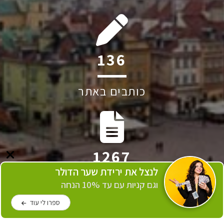
251
כותבים באתר
2339
לנצל את ירידת שער הדולר
וגם קניות עם עד 10% הנחה
כתבות באתר
ספרו לי עוד