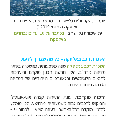
שמורת הקרחונים גליישר ביי, מהמקומות היפים ביותר
באלסקה
(צילום: 12019)
על
שמורת גליישר ביי
בכתבה על 10 יעדים נבחרים
באלסקה
השכרת רכב באלסקה – כל מה שצריך לדעת
השכרת רכב באלסקה
שונה משמעותית מהשכרה בשאר
מדינות ארה"ב. היא דורשת תכנון מוקדם והיערכות
לתנאים הלוגיסטיים והגאוגרפיים הייחודיים של המדינה
הגדולה ביותר באיחוד.
הזמנה מוקדמת:
עונת התיירות קצרה (יוני-אוגוסט)
והביקוש לרכבים גבוה משמעותית מההיצע, לכן מומלץ
להזמין מוקדם ככל האפשר (בעונת השיא – לפחות 6-9
חודשים מראש).
מרבית המטיילים נוחתים בנמל התעופה