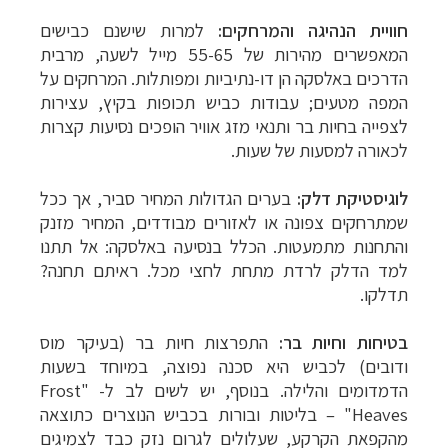
חוויית הנהיגה והמרחקים:
למרות שישנם כבישים
המאפשרים מהירות של 55-65 מייל לשעה, מרבית
הדרכים באלסקה הן דו-נתיביות ומפותלות. המרחקים על
המפה מטעים; עבודות כביש תכופות בקיץ, עצירות
לצפייה בחיות בר ותנאי מזג אוויר הופכים נסיעות קצרות
לכאורה למסעות של שעות.
לוגיסטיקת דלק:
בערים הגדולות המחיר סביר, אך ככל
שמתרחקים צפונה או לאזורים מבודדים, המחיר מזנק
והתחנות מתמעטות. הכלל בנסיעה באלסקה: אל תתנו
למד הדלק לרדת מתחת לחצי מכל. ראיתם תחנה?
תדלקו.
בטיחות וחיות בר:
התפרצות חיות בר (בעיקר מוס
ודובים) לכביש היא סכנה נפוצה, במיוחד בשעות
הדמדומים והלילה. בנוסף, יש לשים לב ל- "
Frost
Heaves
" – בליטות ובורות בכביש הנוצרים כתוצאה
מהקפאת הקרקע, שעלולים לגרום נזק כבד לצמיגים