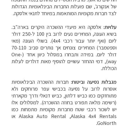
של אנקורג',
שם פועלות החברות הבינלאומיות הגדולות
לצד חברות מקומיות המותאמות במיוחד לתנאי אלסקה
.
עלויות:
אלסקה היא מיעדי ההשכרה היקרים בארה"ב.
בשיא העונה, המחירים נעים לרוב בין 100 ל-250 דולר
ליום (ואף יותר עבור רכבי
4x4
). בשולי העונה (מאי
וספטמבר) המחירים צונחים אך נותרים סביב 70-110
דולר ליום. במידה ותבחרו במסלול כיוון אחד (
One-
way
), דמי ההחזר עשויים להוסיף מאות דולרים לעלות
הכוללת.
מגבלות נסיעה וביטוח:
חברות ההשכרה הבינלאומיות
אוסרות לרוב על נסיעה בכבישי עפר מרוחקים ולא
מתוחזקים כמו כביש דלתון, כביש דנאלי ודרך מקארתי
(רשימה מלאה תפורט בחוזה ההשכרה).
למסלולים אלו
יש לשכור רכבי שטח מחברות מקומיות מתמחות כמו
Alaska 4x4 Rentals
,
Alaska Auto Rental
או
.
GoNorth