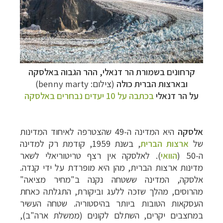
תכנון
טיולים לדרום ומרכז אמריקה
לחצו לרשימת
היעדים »
קרוזים והפלגות נופש
לחצו לרשימת היעדים »
קרחונים בשמורת הר דנאלי, ההר הגבוה באלסקה
ובארצות הברית כולה
(צילום: benny marty)
על הר דנאלי
בכתבה על 10 יעדים נבחרים באלסקה
אלסקה
היא המדינה ה-49 שהצטרפה לאיחוד המדינות
של
ארצות הברית
, בשנת 1959, קודמת רק למדינה
ה-50 (
הוואי
).
לאלסקה אין רצף טריטוריאלי לשאר
מדינות ארצות הברית, מהן היא מופרדת על ידי קנדה.
אלסקה, המדינה ששטחה נקנה ב"מחיר מציאה"
מהרוסים, מהלך שזכה ללעג וביקורת, התגלתה כאחת
העסקאות הטובות ביותר בהיסטוריה. שטחה העשיר
במחצבים יקרים, השתלם לקונים (ממשלת ארה"ב),