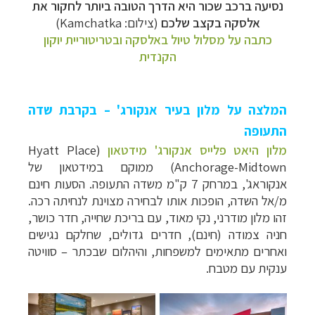
נסיעה ברכב שכור היא הדרך הטובה ביותר לחקור את
אלסקה בקצב שלכם
(צילום: Kamchatka)
כתבה על מסלול טיול באלסקה ובטריטוריית יוקון
הקנדית
המלצה על מלון בעיר אנקורג' – בקרבת שדה
התעופה
מלון היאט פלייס אנקורג' מידטאון
(Hyatt Place
Anchorage-Midtown) ממוקם במידטאון של
אנקוראג', במרחק 7 ק"מ משדה התעופה. הסעות חינם
מ/אל השדה, הופכות אותו לבחירה מצוינת לנחיתה רכה.
זהו מלון מודרני, נקי מאוד, עם בריכת שחייה, חדר כושר,
חניה צמודה (חינם), חדרים גדולים, שחלקם נגישים
ואחרים מתאימים למשפחות, והיהלום שבכתר
–
סוויטה
ענקית עם מטבח.