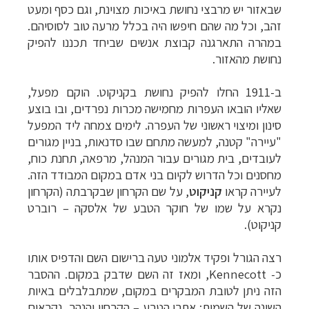
שבאזור יש מרבצי נחושת באיכות מצוינת, וגם כסף ומעט
זהב, וכל מה שהם חיפשו היה בכלל מרעה טוב לסוסיהם.
במהרה התארגנה קבוצת אנשים שביחד תכננו להפיק
נחושת מהאזור.
ב-1911 החלו להפיק נחושת בקניקוט. הוקם מפעל,
שאליו הובאו העפרות מחמישה מכרות נפרדים, ובו בוצע
סינון ומיצוי ראשוני של העפרה. לימים צמחה ליד המפעל
"עיירה" קטנה, למעשה מתחם שבו סדנאות, בניין מגורים
לעובדים, בית מגורים עבור המנהל, מרפאה, תחנת כוח,
מחסנים וכל הדרוש לקיום בני אדם במקום המבודד הזה.
לעיירה קראו
קניקוט
, על שם הקרחון שבקרבתה (הקרחון
נקרא על שמו של חוקר הטבע של אלסקה
–
רוברט
קניקוט).
רצה הגורל ופקיד אלמוני טעה ברישום השם והדפיס אותו
כ-
Kennecott
, ומאז זה השם שדבק במקום. ההסבר
הזה ניתן לטובת המבקרים במקום, שמתבלבלים באיות
השונה של השמות: אתרי הטבע – הקרחון והנהר, נקראים