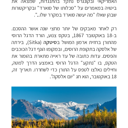
האמריקאי ובקונגרס נתקל בהתנגדות, שמצאה את
ביטויה במאמרים על "סכלותו של סוארד" ובקריקטורות
שבהן שאלו "מה יעשה סוארד במקרר שלו...".
רק לאחר מאבקים של יותר מחצי שנה אושר ההסכם.
ב-18 באוקטובר 1867, בטקס צנוע, הורד הדגל הרוסי
מהתורן בחזית ארמון המושל ב
סיטקה
(
Sitka
), בירתה
של אלסקה בתקופת הרוסים, ובמקומו הונף דגל הכוכבים
והפסים. עדות כתובה של עד ראייה מתארת בהומור את
הטקס, בו "נתקע" הדגל הרוסי באמצע הדרך למטה,
וחיילים נאלצו לטפס על התורן כדי לשחררו. תאריך זה,
18 באוקטובר, הוא חג
"יום אלסקה".