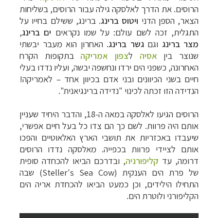
הרוסים. את הדרך לאלסקה גילה עבור הרוסים, בשליחות
הצאר, הספן הדני
ויטוס ברינג
. ברינג, ששילם בחייו על
התגלית, זכה לשם עולם: על שמו נקראים
ים ברינג
,
מצר ברינג
וגם
גשר ברינג
. האחרון הוא מעבר יבשתי
שנוצר
בין
אסיה
ל
צפון אמריקה
בתקו
פות הקרח
האחרונה, כשפני הים ירדו ונחשפה יבשה, ועליו נדדו בעלי
חיים בשני הכיוונים ובני אדם בכיוון אחד – לאמריקה!
הנדידה הזו זכתה לכינוי "נדידה ברינגיאנית".
הרוסים הגיעו לאלסקה במאה ה-18, והדבר היחיד שעניין
אותם היה פרוות. לשם כך הם צדו כל בעל חיים אפשרי,
שיעבדו באכזריות את תושבי הארץ האלאוטיים והפכו
אותם לציידי פרוות בכפייה. מאלסקה נדדו הרוסים
דרומה,
עד
קליפורניה
, ובדרכ
ם הביאו להכחדה סופית
של פרת הים הענקית (
Steller's Sea Cow
) שבה
התחילו הילידים, וכן כמעט הביאו להכחדת אריה הים
הקליפורני ולוטרת הים.