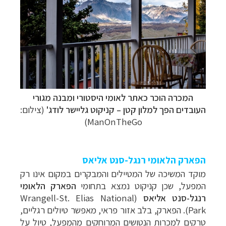
המכרה הוכר כאתר לאומי היסטורי ומבנה מגורי
העובדים הפך למלון קטן –
קניקוט גליישר לודג'
(צילום:
ManOnTheGo)
הפארק הלאומי רנגל-סנט אליאס
מוקד המשיכה של המטיילים והמבקרים במקום אינו רק
המפעל, שכן קניקוט נמצא בתחומי
הפארק הלאומי
רנגל-סנט אליאס
(
Wrangell-St. Elias National
Park
). הפארק, בלב אזור פראי, מאפשר טיולים רגליים,
טרקים למכרות הנטושים המרוחקים מהמפעל, טיול על