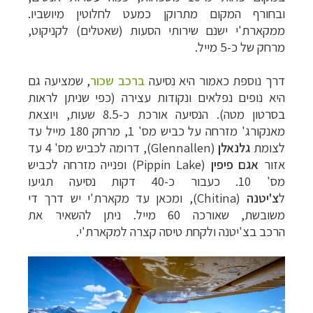
ובחורף המקום מתרוקן כמעט לחלוטין מיושביו.
ממקארת'י ישנם שירותי הסעות (שאטלים) לקניקוט,
מרחק של כ-5 מייל.
דרך נוספת כאמור היא נסיעה
ברכב שכור
, שמציעה גם
היא נופים נפלאים ונקודות עצירה (כפי שניתן לראות
בסרטון מטה). הנסיעה אורכת כ-8.5 שעות, ויוצאת
מאנקורג' מזרחה על כביש מס' 1, מרחק 180 מייל עד
לצומת
גלנאלן
(
Glennallen
), דרומה לכביש מס' 4 עד
אזור
אגם פיפין
(Pippin Lake) ופנייה מזרחה לכביש
מס' 10. כעבור כ-40 דקות נסיעה תגיעו
ל
צ'יטנה
(
Chitina
), ומכאן עד מקארת'י יש דרך די
משובשת, שאורכה 60 מייל. ניתן
להשאיר את
הרכב
בצ'יטנה ו
לקחת טיסה קצרה למקארת'י
.