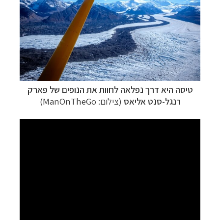
טיסה היא דרך נפלאה לחוות את הנופים של פארק
רנגל-סנט אליאס
(צילום: ManOnTheGo)