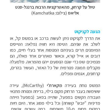
טיול על קרחון, מהאטרקציות הרבות ברנגל-סנט
אליאס
(צילום: Kamchatka)
הגעה לקניקוט
את הדרך לקניקוט ניתן לעשות ברכב או במטוס קל, או
לשלב את שניהם. הטיסה היא חוויה נפלאה: הטייסים
המיומנים תרים בעיניהם המנוסות אחר בעלי חיים, כמו
דובים או אייל קורא, וכאשר מאתרים אחד מאלה, הם
מנמיכים טוס כדי שגם הנוסעים ייהנו מהמראה. מלמעלה
מקבלים תמונה פנורמית של כל האזור, העשיר בהרים,
קרחונים, אגמים ומפלים.
המטוס נוחת בעיירה
מקארת'י
(
McCarthy
), עיירה
ששימשה בעבר הרחוק מקום בילוי, בריחה ומנוחה מתנאי
העבודה הקשים במפעל, שתייה בפאב (במפעל הייתה
מדיניות "יובש" קשוחה) וכל בילוי מסוג אחר. היום חיות
במקום פחות מ-10 משפחות, כמה עשרות אנשים,