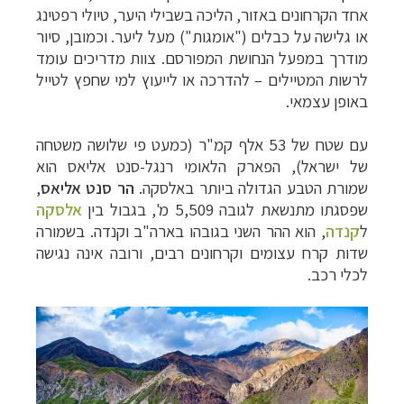
אחד הקרחונים באזור, הליכה בשבילי היער, טיולי רפטינג
או גלישה על כבלים ("אומגות") מעל ליער. וכמובן, סיור
מודרך במפעל הנחושת המפורסם. צוות מדריכים עומד
לרשות המטיילים – להדרכה או לייעוץ למי שחפץ לטייל
באופן עצמאי.
עם שטח של 53 אלף קמ"ר (כמעט פי שלושה משטחה
של ישראל), הפארק הלאומי רנגל-סנט אליאס הוא
שמורת הטבע הגדולה ביותר באלסקה.
הר סנט אליאס
,
שפסגתו מתנשאת לגובה 5,509 מ', בגבול בין
אלסקה
ל
קנדה
,
הוא ההר השני בגובהו בארה"ב וקנדה. בשמורה
שדות קרח עצומים וקרחונים רבים, ורובה אינה נגישה
לכלי רכב.