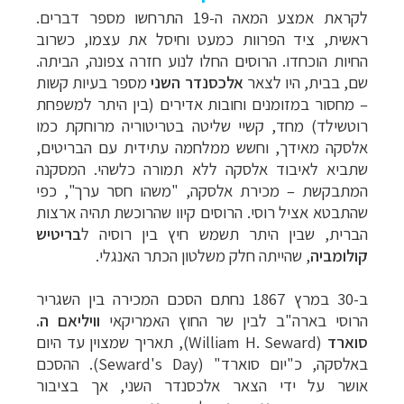
לקראת אמצע המאה ה-19 התרחשו מספר דברים.
ראשית, ציד הפרוות כמעט וחיסל את עצמו, כשרוב
החיות הוכחדו. הרוסים החלו לנוע חזרה צפונה, הביתה.
שם, בבית, היו לצאר
אלכסנדר השני
מספר בעיות קשות
– מחסור במזומנים וחובות אדירים (בין היתר למשפחת
רוטשילד) מחד, קשיי שליטה בטריטוריה מרוחקת כמו
אלסקה מאידך, וחשש ממלחמה עתידית עם הבריטים,
שתביא לאיבוד אלסקה ללא תמורה כלשהי. המסקנה
המתבקשת – מכירת אלסקה, "משהו חסר ערך", כפי
שהתבטא אציל רוסי. הרוסים קיוו שהרוכשת תהיה ארצות
הברית, שבין היתר תשמש חיץ בין רוסיה ל
בריטיש
קולומביה
, שהייתה חלק משלטון הכתר האנגלי.
ב-30 במרץ 1867 נחתם הסכם המכירה בין השגריר
הרוסי בארה"ב לבין שר החוץ האמריקאי
וויליאם ה.
סוארד
(
William H. Seward
), תאריך שמצוין עד היום
באלסקה, כ"יום סוארד"
(Seward's Day)
. ההסכם
אושר על ידי הצאר אלכסנדר השני, אך בציבור