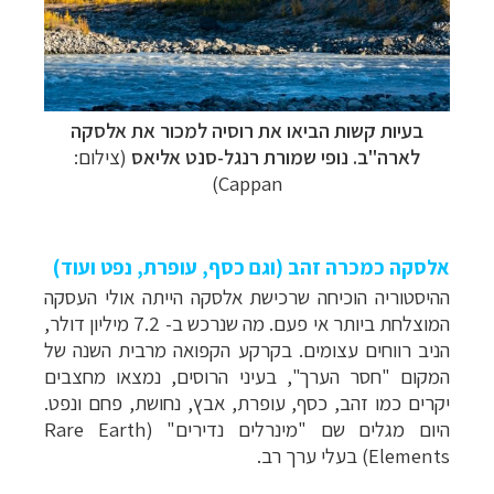
בעיות קשות הביאו את רוסיה למכור את אלסקה
לארה"ב. נופי
שמורת רנגל-סנט אליאס
(צילום:
Cappan)
אלסקה כמכרה זהב (וגם כסף, עופרת, נפט ועוד)
ההיסטוריה הוכיחה שרכישת אלסקה הייתה אולי העסקה
המוצלחת ביותר אי פעם. מה שנרכש ב- 7.2 מיליון דולר,
תכנון
טיולים לצפון אמריקה
לחצו לרשימת היעדים »
הניב רווחים עצומים. בקרקע הקפואה מרבית השנה של
תכנון
טיולים לדרום ומרכז אמריקה
לחצו לרשימת
המקום "חסר הערך", בעיני הרוסים, נמצאו מחצבים
היעדים »
יקרים כמו זהב, כסף, עופרת, אבץ, נחושת, פחם ונפט.
קרוזים והפלגות נופש
לחצו לרשימת היעדים »
היום מגלים שם "מינרלים נדירים" (
Rare Earth
Elements
) בעלי ערך רב.