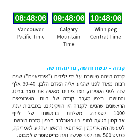
Vancouver
Calgary
Winnipeg
Pacific Time
Mountain
Central Time
Time
קנדה – יבשת חדשה, מדינה חדשה
קנדה הייתה מיושבת על ידי ילידים ("אינדיאנים") שנים
רבות מאוד לפני שהגיע אליה האדם הלבן. 30-40 אלף
שנה לפני הספירה, חצו ציידים מאסיה את
מצר ברינג
והתישבו בצפון-מערב קנדה של היום. האירופאים
הראשונים שהגיעו לקנדה היו הוויקינגים, בסביבות שנת
1000 לספירה. משלחת בראשותו של
לייף
אריקסון
הגיעה לחופי
ניו-פאונלנד
בצפון-מזרח היבשת.
למעשה היה אריקסון האירופאי הראשון שהגיע לאמריקה,
כמעט 500 שנה לפני שעשה זאת
כריסטופר קולמבוס
.