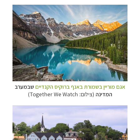
תכנון
טיולים לצפון אמריקה
לחצו לרשימת היעדים »
תכנון
טיולים לדרום ומרכז אמריקה
לחצו לרשימת
היעדים »
קרוזים והפלגות נופש
לחצו לרשימת היעדים »
אגם מוריין בשמורת באנף ברוקיס הקנדיים
שבמערב
המדינה
(צילום: Together We Watch)