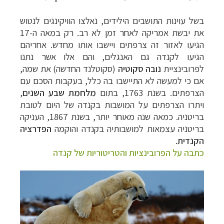
תכנון
טיולים לצפון אמריקה
לחצו לרשימת היעדים »
בשל עוינות התושבים הילידים, נאלצו הוויקינגים לנטוש
תכנון
טיולים לדרום ומרכז אמריקה
לחצו לרשימת
את יבשת אמריקה לאחר זמן לא רב. רק במאה ה-17
היעדים »
הגיעו לאזור זה צרפתים ויישבו אותו מחדש. אחריהם
קרוזים והפלגות נופש
לחצו לרשימת היעדים »
הגיעו לקנדה גם האנגלים, והם אלו אשר נתנו
לפרובינציית
נובה סקוטיה
(סקוטלנד החדשה) את שמה,
אם כי למעשה לא התיישבו בה כלל, בעקבות הסכם עם
הצרפתים.
בשנת 1763, בתום
מלחמת שבע השנים
,
ויתרו הצרפתים על המושבות בקנדה של היום לטובת
בריטניה.
כמאה שנה מאוחר יותר, בשנת 1867, העניקה
בריטניה עצמאות למושבותיה בקנדה והוקמה
הפדרציה
הקנדית
.
כתבה על הפרובינציות והטריטוריות של קנדה