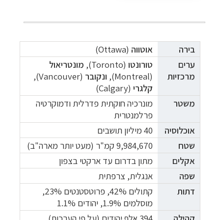
בירה
אוטווה
(Ottawa)
ערים
טורונטו
(Toronto),
מונטריאול
מרכזיות
(
Montreal),
ונקובר
(Vancouver),
קלגרי
(Calgary)
משטר
מונרכיה חוקתית פדרלית ודמוקרטיה
פרלמנטרית
אוכלוסיה
40 מיליון תושבים
שטח
9,984,670
קמ"ר (מעט יותר מארה"ב)
אקלים
מתון בדרום עד ארקטי בצפון
שפה
אנגלית, צרפתית
דתות
קתולים 42%, פרוטסטנטים 23%,
מוסלמים 1.9%, יהודים 1.1%
קהילה
394 אלף יהודים (על פי הערכות)