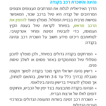
נהיגה והשכרת רכב בקנדה
הדרך האידיאלית לגלות את המרחבים העצומים והנופים
המרהיבים של קנדה היא טיול ברכב שכור, המאפשר
גמישות מרבית בבניית המסלול
.
מומלץ מאוד
להזמין את
הרכב מראש
, במיוחד לקראת טיול בעונת הקיץ
העמוסה, כדי להבטיח זמינות ומחיר אטרקטיבי.
לנוחיותכם ריכזנו מידע חשוב על השכרת רכב ונהיגה
בקנדה:
•
המרחקים בקנדה גדולים במיוחד, ולכן מומלץ לתכנן
מסלולי טיול המתמקדים באזור מסוים או לשלב טיסות
פנים.
•
רישיון נהיגה ישראלי תקף מוכר בקנדה למשך תקופה
מוגבלת (בדרך כלל עד 3-6 חודשים, בהתאם למחוז),
אך מומלץ להצטייד ברישיון נהיגה בינלאומי.
•
הנהיגה בקנדה מתבצעת בצד ימין של הכביש, והחוקים
דומים לאלו של ארצות הברית.
•
השכרת רכב זמינה בשדות התעופה הגדולים ובמרכזי
הערים הגדולות.