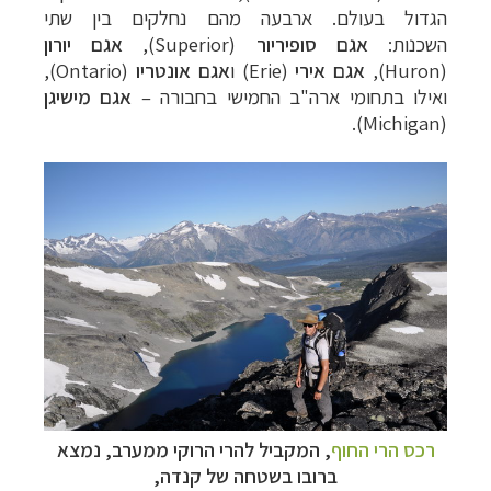
הגדול בעולם.
ארבעה מהם נחלקים בין שתי
השכנות:
אגם
סופיריור
(
Superior
),
אגם יורון
(
Huron
),
אגם אירי
(
Erie
) ו
אגם אונטריו
(
Ontario
),
ואילו בתחומי ארה"ב החמישי בחבורה –
אגם מישיגן
).
Michigan
(
רכס הרי החוף
,
המקביל להרי הרוקי ממערב, נמצא
ברובו בשטחה של קנדה,