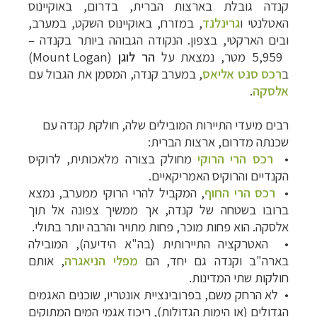
קנדה גובלת בארצות הברית, בדרום, באוקיינוס
האטלנטי ו
גרינלנד
,
במזרח, באוקיינוס השקט, במערב,
ובים הארקטי, בצפון. הנקודה הגבוהה ביותר בקנדה
–
5,959 מטר, נמצאת על
הר לוגן
(
Mount Logan
)
ב
רכס סנט אליאס
,
במערב קנדה, המסמן את הגבול עם
אלסקה
.
רבים מיעדי התיירות המובילים שלה, חולקת קנדה עם
שכנתה מדרום, ארצות הברית:
•
רכס הרי הרוקי
מחולק בצורה מלאכותית, לרוקיס
הקנדיים והרוקיס האמריקאיים.
•
רכס הרי החוף
, המקביל להרי הרוקי ממערב, נמצא
ברובו בשטחה של קנדה, אך ממשיך צפונה אל תוך
אלסקה. הוא פחות מוכר, פחות מתויר והרבה יותר בתולי.
•
האטרקציה התיירותית (בה"א הידיעה), המובילה
בארה"ב וקנדה גם יחד, הם
מפלי הניאגרה
,
אותם
חולקות שתי המדינות.
•
לא הרחק משם, בפרובינציית אונטריו, שוכנים האגמים
הגדולים (או הימות הגדולות),
ריכוז אגמי המים המתוקים