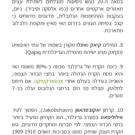
במאה ה-20 נעשו ניסיונות מוצלחים לשתילת עצים
מאזורים ארקטיים אחרים (כמו אלסקה וסיביר). כיום,
בעקבות ההתחממות הגלובלית, מדענים מדווחים כי
קצב צמיחת העצים בדרום האי מאיץ ותקופת הלבלוב
מתארכת.
8.
המילים
קיאק
ו
איגלו
מקורן בשפות של עמי האינואיט
(הקיאק מגיע ישירות מהמילה הגרינלנדית
Qajaq
).
9. כיפת הקרח של גרינלנד מכסה כ-80% משטח האי
והיא מסת הקרח הגדולה ביותר בחצי הכדור הצפוני,
והשנייה בגודלה בעולם אחרי
אנטארקטיקה
. אם תימס
לחלוטין,
מפלס פני הים ברחבי הגלובוס יעלה בכ-7
מטרים
.
10. קרחון
יאקובסהאוון
(
Jakobshavn
), הסמוך לעיר
אילוליסאט
במערב גרינלנד, הוא הקרחון הפעיל ביותר
בחצי הכדור הצפוני. לפי סברות ומחקרים מדעיים, גוש
הקרח הענק שניתק ממנו בסביבות השנים 1909-1910