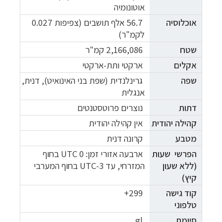
אוטונומיה
אוכלוסיה
56.7 אלף תושבים (צפיפות 0.027
לקמ"ר)
שטח
2,166,086 קמ"ר
אקלים
ארקטי ותת-ארקטי
שפה
גרינלנדית (שפת בני האינואיט), דנית,
אנגלית
דתות
נוצרים פרוטסטנטים
קהילה יהודית
אין קהילה יהודית
מטבע
קרונה דנית
הפרשי
שעות
ארבעה אזורי זמן: UTC 0 בחוף
(ללא שעון
המזרחי, עד UTC-3 בחוף המערבי
קיץ)
קוד גישה
299+
טלפוני
סיומת
gl