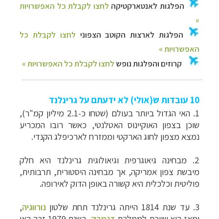
10 עובדות ש(אולי) לא ידעתם על גרינלנד
1. האי הגדול ביותר בעולם (שטחו כ-2.1 מיליון קמ"ר),
שוכן בצפון האוקיינוס האטלנטי, כאשר רובו המכריע
נמצא מצפון לחוג הארקטי וממזרח לארכיפלג הקנדי.
2. מבחינה גיאוגרפית וגיאולוגית גרינלנד היא חלק
מיבשת צפון אמריקה, אך מבחינה היסטורית, תרבותית,
פוליטית וכלכלית היא קשורה באופן הדוק לאירופה.
3. עד שנת 1814 הייתה גרינלנד תחת שלטון
נורווגיה
,
ומאז היא שייכת לממלכת
דנמרק
. בשנת 1979 זכה האי