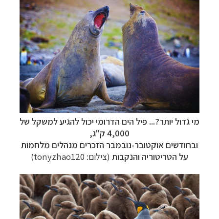
הפלגות לאנטארקטיקה
לחצו לקבלת כל האפשרויות
»
הפלגות לארצות הקוטב הצפוני
לחצו לקבלת כל
האפשרויות »
קרוזים והפלגות נופש
לחצו לקבלת כל האפשרויות »
מי גדול יותר?...
פיל הים הדרומי יכול להגיע למשקל של
4,000 ק"ג,
ובחודשים אוקטובר-נובמבר הזכרים מנהלים מלחמות
על הטריטוריה והנקבות
(צילום: tonyzhao120)