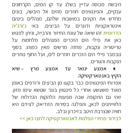
היבשת מכוסה עדיין בשלג עד קו המים, הקרחונים
ענקיים, והפינגווינים חוזרים מהים אל היבשה, בונים
מחדש את הקינים במושבות שלהם, מנהלים בינהם
אינטראקציות ודוגרים על הביצים. באי
ג'ורג'יה
הדרומית
זהו שיאה של עונת החיזור והרבייה, וניתן לפגוש
כאן את פילי הים הזכרים המנהלים מלחמות על
טריטוריה ונקבות, מחזה מרשים מאין כמוהו.
בסוף
נובמבר
פילי הים הזכרים חוזרים לים, ועל החוף נותרים
הנקבות והגורים.
♦
אמצע ינואר עד אמצע מרץ
–
שיא
הקיץ
באנטארקטיקה
אפרוחי הפינגווינים כבר בקעו מן הביצים ורודפים באופן
מאוד משעשע אחרי כל פינגווין בוגר שנושא עימו מזון.
זוהי גם התקופה שבה מגיעות הלהקות הגדולות של
הלווייתנים לכאן, והפלגה בסירות הזודיאק לצידם היא
חוויה שנצרבת היטב בזיכרון ובלב.
לבירור מחירי הפלגות לאנטארקטיקה לחצו כאן >>