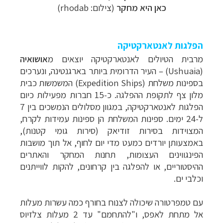
כאן היא מחקר
(צילום: rhodab)
הפלגות לאנטארקטיקה
מרבית הטיולים לאנטארקטיקה יוצאים מ
אושואיה
(
Ushuaia
) – העיר הדרומית ביותר בארגנטינה, ונערכים
בספינות משלחת (
Expedition Ships
) המשמשות כבית
מלון צף לתקופת ההפלגה. כ-15 חברות מפעילות כיום
הפלגות לאנטארקטיקה, במגוון מסלולים הנמשכים בין 7
ל-24 ימים. ספינות המשלחת הן ספינות עמידות לקרח,
המצוידות בסירות זודיאק (סירות גומי קטנות),
באמצעותן יורדים כמעט מדי יום לחוף, אל תוך מושבות
הפינגווינים העצומות, תחנות המחקר והאתרים
ההיסטוריים, או להפלגה בין קרחונים, להקות לווייתנים
וכלבי ים.
עם טמפרטורה שיכולה לצנוח בחורף כמה עשרות מעלות
אל מתחת לאפס, ו"להתחמם" עד 2 מעלות צלזיוס