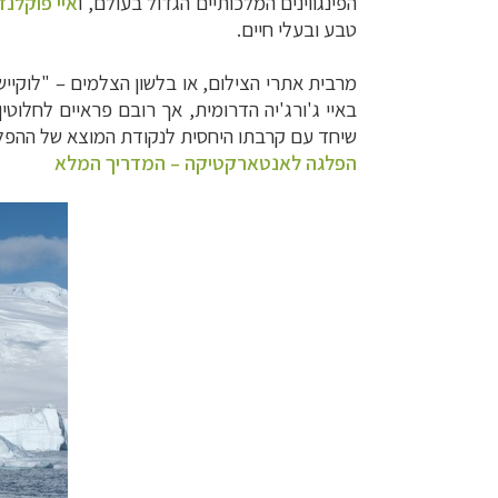
הפינגווינים המלכותיים הגדול בעולם, ו
איי פוקלנד
טבע ובעלי חיים.
מרבית אתרי הצילום, או בלשון הצלמים – "לוקייש
באיי ג'ורג'יה הדרומית, אך רובם פראיים לחלוטין
שיחד עם קרבתו היחסית לנקודת המוצא של ההפלגה
הפלגה לאנטארקטיקה – המדריך המלא