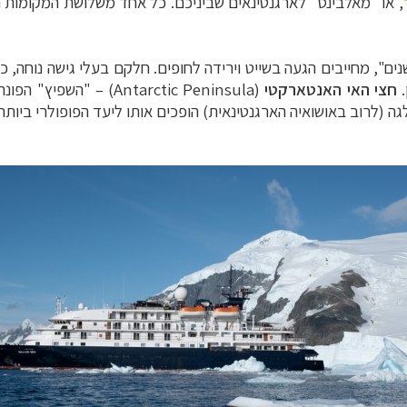
, או "מאלבינס" לארגנטינאים שביניכם. כל אחד משלושת המקומות 
נים", מחייבים הגעה בשייט וירידה לחופים. חלקם בעלי גישה נוחה,
.
חצי האי האנטארקטי
(
Antarctic Peninsula
) – "השפיץ" הפונה 
 (לרוב באושואיה הארגנטינאית) הופכים אותו ליעד הפופולרי ביותר