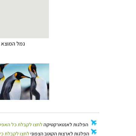
קרוזים והפלגות 
נמל המוצא באושואיה (A), איי פוקלנד (B), איי ג