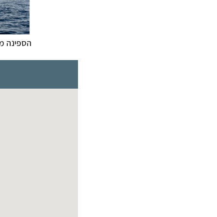
הספינה מש
הפלגות לאנטארק
הפלגות לארצות הק