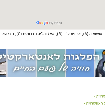
נופש
לחצו לקבלת כל האפשרויות »
'ורג'יה הדרומית (C), חצי האי האנטארקטי (D)