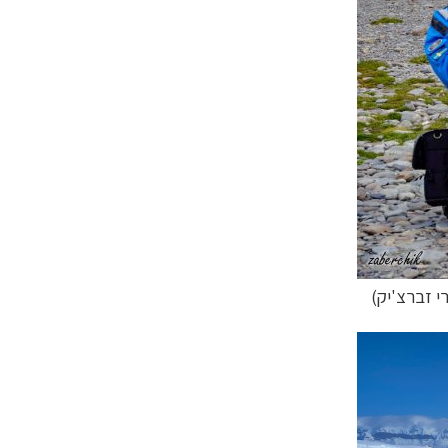
י זברצ'יק)