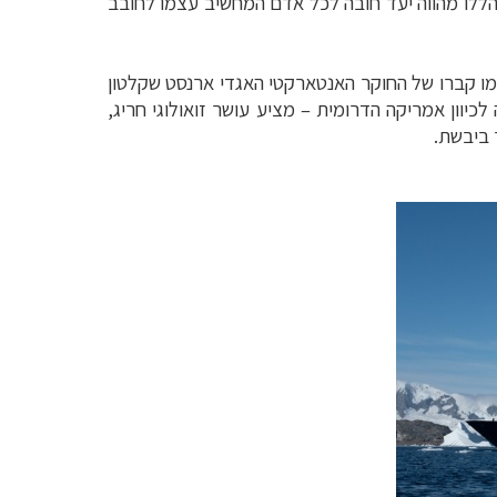
הללו מהווה יעד חובה לכל אדם המחשיב עצמו לחובב
 כמו קברו של החוקר האנטארקטי האגדי ארנסט שקלטון
לכיוון אמריקה הדרומית – מציע עושר זואולוגי חריג,
 ביבשת.