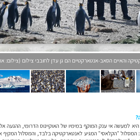
יקה והאיים הסאב-אנטארקטיים הם גן עדן לחובבי צילום (צילום: אור
?
היא למעשה אי ענק המוקף במימיו של האוקיינוס הדרומי, ההגעה אל
ת: המסלול "הקלאסי" המגיע לאנטארקטיקה בלבד, והמסלול המקיף א