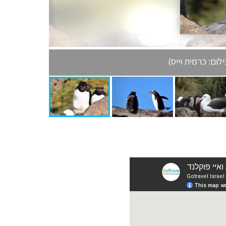
לום: כרמית וייס)