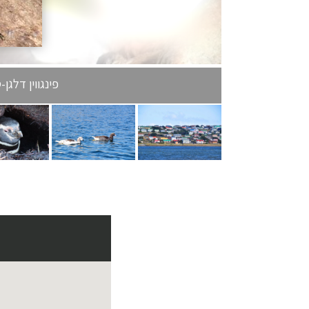
פינגווין דלגן