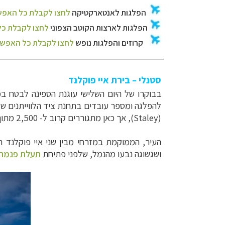
סטנלי – בירת איי פוקלנד
בבוקרו של היום השלישי עוגנת הספינה לבטח ב
להפלגה ומספר עובדים בתחנת ציד הלווייתנים ש
(
Staley
), אך כאן מתגוררים קרוב ל- 2,500 מתוך 3,600 תושבי פוקלנד.
העיר, הממוקמת במזרחי מבין שני איי פוקלנד הגדולים, הוקמה בשנת 1843 ונקראה על שמו של לו
ושגשוגה נבעו מהנמל, שלפני פתיחת
תעלת פנמה