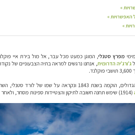
מימי
מפרץ סטנלי
, המוגן כמעט מכל עבר, אל מול בירת איי פוקל
ל
ג'ורג'יה הדרומית
, אנחנו נרגשים למראה בתיה הצבעוניים של נקודת
רד סטנלי, השר הממונה על הקולוניות בממשלת
(1914) שימש תחנה חשובה לתיקון והצטיידות ספינות מסחר, ולאחר מכן מציד כלבי ים ולווייתנים.