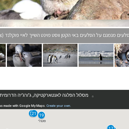
-סלעים מנמנם על הסלעים באי הקטן ווסט פוינט השייך לאיי פוקלנד (צי