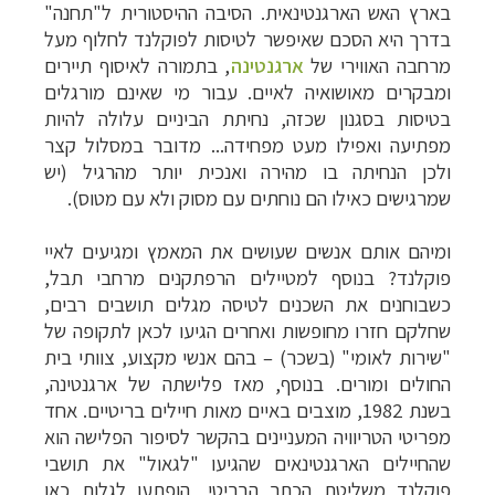
בארץ האש הארגנטינאית. הסיבה ההיסטורית ל"תחנה"
בדרך היא הסכם שאיפשר לטיסות לפוקלנד לחלוף מעל
מרחבה האווירי של
ארגנטינה
, בתמורה לאיסוף תיירים
ומבקרים מאושואיה לאיים. עבור מי שאינם מורגלים
בטיסות בסגנון שכזה, נחיתת הביניים עלולה להיות
מפתיעה ואפילו מעט מפחידה... מדובר במסלול קצר
ולכן הנחיתה בו מהירה ואנכית יותר מהרגיל (יש
שמרגישים כאילו הם נוחתים עם מסוק ולא עם מטוס).
ומיהם אותם אנשים שעושים את המאמץ ומגיעים לאיי
פוקלנד? בנוסף למטיילים הרפתקנים מרחבי תבל,
כשבוחנים את השכנים לטיסה מגלים תושבים רבים,
שחלקם חזרו מחופשות ואחרים הגיעו לכאן לתקו
פה של
"שירות לאומי" (בשכר) – בהם אנשי מקצוע, צוותי בית
החולים ומורים. בנוסף, מאז פלישתה של ארגנטינה,
בשנת 1982, מוצבים באיים מאות חיילים בריטיים. אחד
מפריטי הטריוויה המעניינים בהקשר לסיפור הפלישה הוא
שהחיילים הארגנטינאים שהגיעו "לגאול" את תושבי
פוקלנד משליטת הכתר הבריטי, הופתעו לגלות כאן