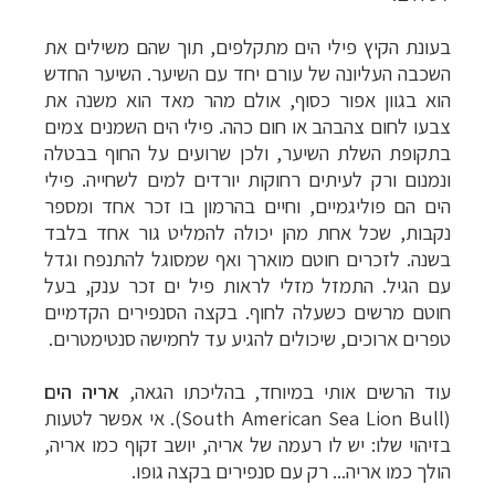
בעונת הקיץ פילי הים מתקלפים, תוך שהם משילים את
השכבה העליונה של עורם יחד עם השיער. השיער החדש
הוא בגוון אפור כסוף, אולם מהר מאד הוא משנה את
צבעו לחום צהבהב או חום כהה. פילי הים השמנים צמים
בתקופת השלת השיער, ולכן שרועים על החוף בבטלה
ונמנום ורק לעיתים רחוקות יורדים למים לשחייה. פילי
הים הם פוליגמיים, וחיים בהרמון בו זכר אחד ומספר
נקבות, שכל אחת מהן יכולה להמליט גור אחד בלבד
בשנה. לזכרים חוטם מוארך ואף שמסוגל להתנפח וגדל
עם הגיל. התמזל מזלי לראות פיל ים זכר ענק, בעל
חוטם מרשים כשעלה לחוף. בקצה הסנפירים הקדמיים
טפרים ארוכים, שיכולים להגיע עד לחמישה סנטימטרים.
עוד הרשים אותי במיוחד, בהליכתו הגאה,
אריה הים
(
South American Sea Lion Bull
). אי אפשר לטעות
בזיהוי שלו: יש לו רעמה של אריה, יושב זקוף כמו אריה,
הולך כמו אריה... רק עם סנפירים בקצה גופו.