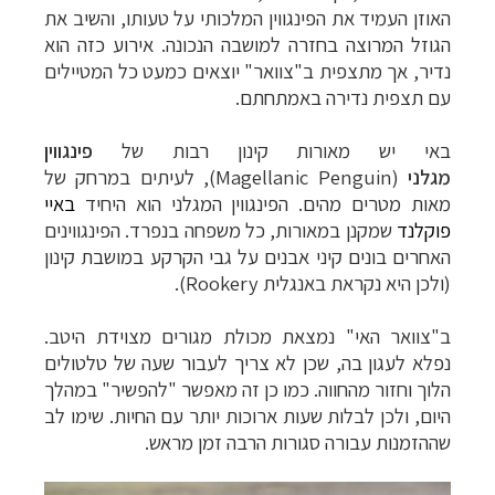
האוזן העמיד את הפינגווין המלכותי על טעותו, והשיב את
הגוזל המרוצה בחזרה למושבה הנכונה. אירוע כזה הוא
נדיר, אך מתצפית ב"צוואר" יוצאים כמעט כל המטיילים
עם תצפית נדירה באמתחתם.
באי יש מאורות קינון רבות של
פינגווין
מגלני
(
Magellanic Penguin
), לעיתים במרחק של
מאות מטרים מהים. הפינגווין המגלני הוא היחיד
באיי
פוקלנד
שמקנן במאורות, כל משפחה בנפרד. הפינגווינים
האחרים בונים קיני אבנים על גבי הקרקע במושבת קינון
(ולכן היא נקראת באנגלית
Rookery
).
ב"צוואר האי" נמצאת מכולת מגורים מצוידת היטב.
נפלא לעגון בה, שכן לא צריך לעבור שעה של טלטולים
הלוך וחזור מהחווה. כמו כן זה מאפשר "להפשיר" במהלך
היום, ולכן לבלות שעות ארוכות יותר עם החיות. שימו לב
שההזמנות עבורה סגורות הרבה זמן מראש.