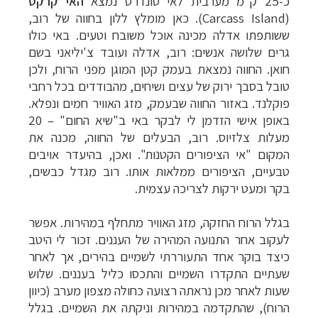
כ-25 ק"מ מערבית לאי סונדרס נמצא
האי קרקס
(
Carcass Island
). כאן מומלץ ללון בחווה של רוב,
ששותפתו אדלה מכינה אוכל משובח וטעים.
באי כולו
גרים שלושה אנשים: רוב, אדלה ועובד צ'יליאני בשם
חואן. החווה נמצאת בעמק קטן המוגן מפני הרוח, ולכן
טובל בסבך ירוק של עצים ושיחים, מהבודדים בכל רחבי
פוקלנד. באזור החווה שבעמק, מזג האוויר חמים ונפלא.
באופן אישי הזדמן לי לבקר באי ב"שיא החום" – 20
מעלות צלזיוס. רוב, הבעלים של החווה, מכנה את
המקום "אי הציפורים הקטנות". ואכן, בהיעדר אויבים
טבעיים, הציפורים ממלאות אותו. רוב מגדל כבשים,
בקר ומעט ירקות לצריכה עצמית.
בגלל הרוח החזקה, מזג האוויר מתחלף במהירות. אפשר
לעקוב אחר התנועה המהירה של העננים. זכור לי היטב
כיצד בוקר אחד התעוררתי לשמיים בהירים, אך לאחר
שעתיים התקדרו השמיים והתכסו כליל בעננים. שלוש
שעות לאחר מכן נראתה רצועה כחולה מצפון מערב (כיוון
הרוח), שהתקדמה במהירות וניקתה את השמיים. בגלל