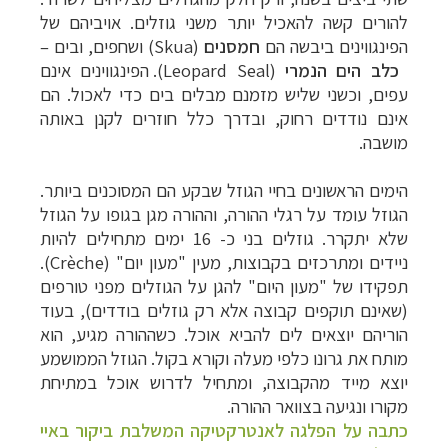
להורים קשה להאכיל יותר משני גוזלים. אויביהם של
הפינגווינים ביבשה הם
חמסנים
(
Skua
) ושחפים, ובים
–
כלב הים הנמרי
(
Leopard Seal
). הפינגווינים אינם
עפים, וכשני שליש מזמנם מבלים בים כדי לאכול. הם
אינם נודדים רחוק, ובדרך כלל חוזרים לקנן באותה
מושבה.
הימים הראשונים בחיי הגוזל שבקע הם המסוכנים ביותר.
הגוזל עומד על רגלי ההורה, וההורה מגן בגופו על הגוזל
שלא יתקרר. גוזלים בני כ- 16 ימים מתחילים להיות
ניידים ומתרכזים בקבוצות, מעין "מעון יום" (
Crèche
).
תפקידו של "מעון היום" להגן על הגוזלים מפני טורפים
(ש
אינם תוקפים קבוצה אלא רק גוזלים בודדים), בעוד
הוריהם יוצאים לים להביא אוכל. כשההורה מגיע, הוא
מותח את גרונו כלפי מעלה וקורא בקול. הגוזל הממושמע
יוצא מייד מהקבוצה, ומתחיל לדרוש אוכל במתיחת
מקורו ונגיעה בצוואר ההורה.
כתבה על הפלגה לאנטרקטיקה המשלבת ביקור באיי