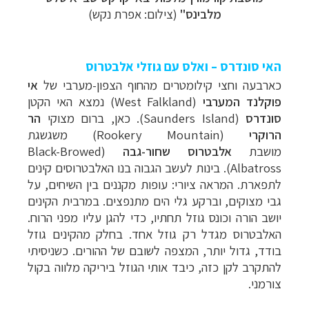
מלבינס"
(צילום: אפרת נקש)
האי סונדרס – ואלס עם גוזלי אלבטרוס
כארבעה וחצי קילומטרים מהחוף הצפון-מערבי של
אי
פוקלנד המערבי
(
West Falkland) נמצא
האי הקטן
סונדרס
(
Saunders Island
)
. כאן, ברום מצוקי
הר
הרוקרי
(Rookery Mountain) משגשגת
מושבת
אלבטרוס שחור-גבה
(
Black-Browed
Albatross
). בינות לעשב הגבוה
בנו האלבטרוסים קינים
לתפארת. המראה ציורי: עופות מקננים בין השיחים, על
גבי מצוקים, וברקע גלי הים מתנפצים. במרבית הקינים
יושב הורה וכונס גוזל תחתיו, כדי להגן עליו מפני הרוח.
האלבטרוס מגדל רק גוזל אחד. בחלק מהקינים גוזל
בודד, גדול יותר, המצפה לשובם של ההורים. כשניסיתי
להתקרב לקן כזה, כיבד אותי הגוזל ביריקה מלווה בקול
צורמני.