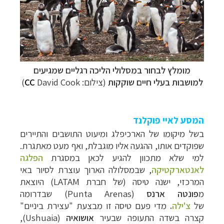
מומלץ לבחור במסלולי הליכה רגליים שמגיעים
למושבות בעלי חיים שוקקות
(צילום:
David Cook)
CC
המסע לאיי פוקלנד
בשל מיקומו של הארכיפלג ומיעוט התושבים והתיירים
שפוקדים אותו, ההגעה אליו מוגבלת, ואף מעט מאתגרת.
למי שלא מתכוון להגיע לכאן במסגרת
הפלגה
לאנטארקטיקה
, שבמסלולה הארוך עוצרת לסיור באי
המרכזי, ישנה טיסה (של חברת
LATAM) היוצאת
מ
פונטה ארנס
(Punta Arenas) שבדרומה
של
צ'ילה
.
מדי פעם טיסה זו מבצעת "עצירת ביניים"
קצרה ב
שדה התעופה שבעיר
אושואיה
(
Ushuaia
),