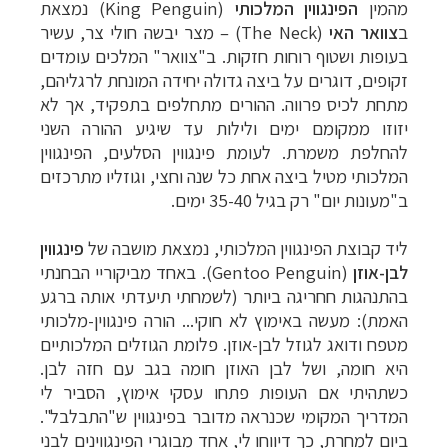
מהמין
הפינגווין המלכותי
(
King Penguin
) נמצאת
ב
צוואר האי
(
The Neck
) – מצר יבשה חולי צר, עשיר
בעופות ושטוף רוחות חזקות. ב"צוואר"
המלכים עומדים
זקופים, דוגרים על ביצה גדולה יחידה המונחת לרגליהם,
מתחת לכיס פרווה. ההורים מתחלפים בתפקיד, אך לא
יזוזו ממקומם ימים ולילות עד שיגיע ההורה השני
להחלפת משמרת. לעומת פינגווין הסלעים, הפינגווין
המלכותי מטיל ביצה אחת כל שנה וחצי, וגוזליו מתרכזים
ב"מעונות יום" רק בגיל 35-40 ימים.
ליד קבוצת הפינגווין המלכותי, נמצאת מושבה של
פינגווין
לבן-אוזן
(
Gentoo Penguin
). באחד מביקוריי הבחנתי
בהתנהגות חחריגה ביותר (לשמחתי תיעדתי אותה ברגע
האמת): מעשה באימוץ לא חוקי... הורה פינגווין-מלכותי
מטפח ודואג לגוזל לבן-אוזן. פלומת הגוזלים המלכותיים
היא חומה, ושל לבן האוזן חומה בגב עם חזה לבן.
כשתהיתי אם העופות פתחו עסקי אימוץ, הסביר לי
המדריך המקומי שכנראה מדובר בפינגווין ש"התבלבל".
ביום למחרת, כך דיווחו לי, אחד מבוגרי הפינגווינים לבני