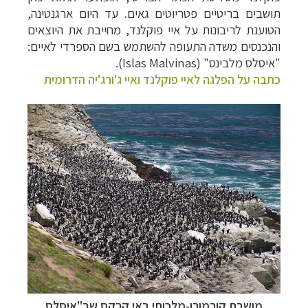
תושבים בריטיים פטריוטים גאים. עד היום
ארגנטינה,
הטוענת לריבונות על איי פוקלנד, מחייבת את היוצאים
והנכנסים משדה התעופה להשתמש בשם הספרדי לאיים:
"איסלס מלבינס" (
Islas Malvinas
).
כתבה על הפלגה לאיי פוקלנד ואיי ג'ורג'יה הדרומית
מושבת קורמורן-מלכותי באי קרקס שב"איסלס