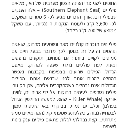
החופים לשני צדי הפינה הצפון מערבית של האי, מלאים
הפלגות לאנטארקטיקה
לחצו לקבלת כל האפשרויות
פילי ים
(
Southern Elephant Seal
)
–
אלה הענקים
»
שבפילי הים. אורך הזכרים מגיע לכ- 6 מטרים ומשקלם
הפלגות לארצות הקוטב הצפוני
לחצו לקבלת כל
לכ- 3,600 ק"ג (לעומת הנקבות ה"ננסיות", עם משקל
האפשרויות »
ממוצע של 700 ק"ג בלבד).
קרוזים והפלגות נופש
לחצו לקבלת כל האפשרויות »
פילי הים הזכרים קולניים מאד ונשמעים מרחוק, שואגים
ונוהמים זה על זה. בנוסף לכך מדובר בבעל חיים עם
נימוסים לקויים ביותר: הם נופחים, תוקעים גרפסים
ומעת לעת פולטים נזלת שעפה למרחק, מאפם
הגדול.
הפילים שרועים בצפיפות בקבוצות ו
אפשר
בהחלט להריח אותם לפני שרואים אותם. הפילים
הגדולים אינם נבהלים כשמתקרבים אליהם, שכן רק גורי
פילים נטרפים לעיתים רחוקות על ידי אריה ים, לוויתן
אורקה (
Killer Whale
– שהוא למעשה הדולפין הגדול
בעולם) וכלב ים נמרי. בביקורי באי שוטטתי סמוך
לצמחייה גבוהה, כשלפתע שמעתי קול נהמה מאיים ממש
מתחתיי... קצת נבהלתי לגלות פתאום פיל ים ענק בינות
לשיחים.