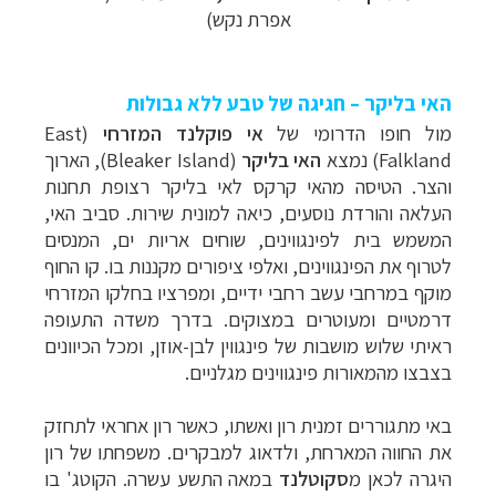
אפרת נקש)
האי בליקר
–
חגיגה של טבע ללא גבולות
מול חופו הדרומי של
אי פוקלנד המזרחי
(East
Falkland) נמצא
האי בליקר
(
Bleaker Island
),
הארוך
והצר. הטיסה מהאי קרקס לאי בליקר רצופת תחנות
העלאה והורדת נוסעים, כיאה למונית שירות. סביב האי,
המשמש בית לפינגווינים, שוחים אריות ים, המנסים
לטרוף את הפינגווינים, ואלפי ציפורים מקננות בו. קו החוף
מוקף במרחבי עשב רחבי ידיים, ומפרציו בחלקו המזרחי
דרמטיים ומעוטרים במצוקים. בדרך משדה התעופה
ראיתי שלוש מושבות של פינגווין לבן-אוזן, ומכל הכיוונים
בצבצו מהמאורות פינגווינים מגלניים.
באי מתגוררים זמנית רון ואשתו, כאשר רון אחראי לתחזק
את החווה המארחת, ולדאוג למבקרים. משפחתו של רון
היגרה לכאן מ
סקוטלנד
במאה התשע עשרה. הקוטג' בו