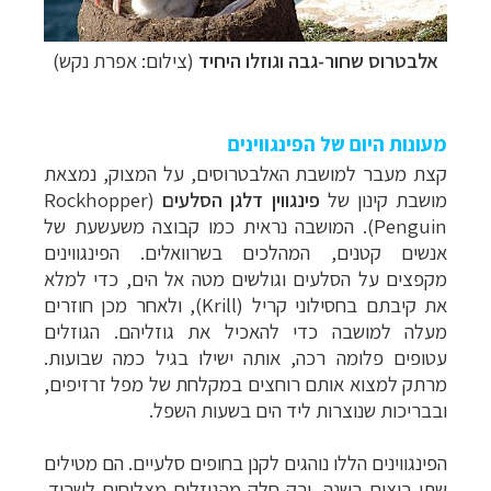
אלבטרוס שחור-גבה וגוזלו היחיד
(צילום: אפרת נקש)
מעונות היום של הפינגווינים
קצת מעבר למושבת האלבטרוסים, על המצוק, נמצאת
מושבת קינון
של
פינגווין
דלגן הסלעים
(
Rockhopper
Penguin
). המושבה נראית כמו קבוצה משעשעת של
אנשים קטנים, המהלכים בשרוואלים. הפינגווינים
מקפצים על הסלעים וגולשים מטה אל הים, כדי למלא
את קיבתם בחסילוני קריל (
Krill
), ולאחר מכן חוזרים
מעלה למושבה כדי להאכיל את גוזליהם. הגוזלים
עטופים פלומה רכה, אותה ישילו בגיל כמה שבועות.
מרתק למצוא אותם רוחצים במקלחת של מפל זרזיפים,
ובבריכות שנוצרות ליד הים בשעות השפל.
הפינגווינים הללו נוהגים לקנן בחופים סלעיים. הם מטילים
שתי ביצים בשנה, ורק חלק מהגוזלים מצליחים לשרוד.