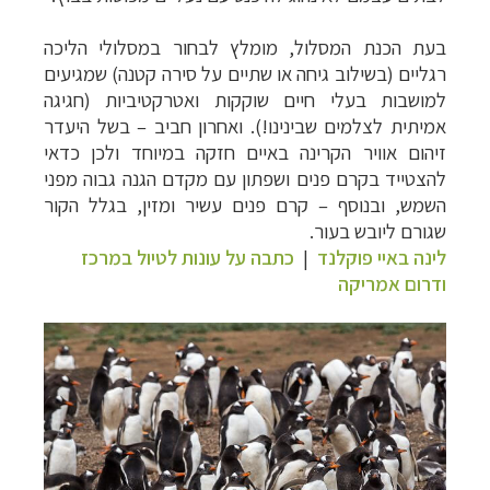
בעת הכנת המסלול, מומלץ לבחור במסלולי הליכה
רגליים (בשילוב גיחה או שתיים על סירה קטנה) שמגיעים
למושבות בעלי חיים שוקקות ואטרקטיביות (חגיגה
אמיתית לצלמים שבינינו!). ואחרון חביב – בשל היעדר
זיהום אוויר הקרינה באיים חזקה במיוחד ולכן כדאי
להצטייד בקרם פנים ושפתון עם מקדם הגנה גבוה מפני
השמש, ובנוסף – קרם פנים עשיר ומזין, בגלל הקור
שגורם ליובש בעור.
לינה באיי פוקלנד
|
כתבה על עונות לטיול במרכז
ודרום אמריקה