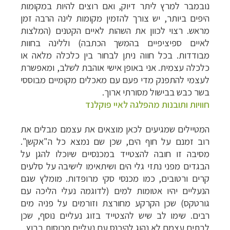
נובמבר למרץ ליתר דיוק, ואם רוצים להיות במקומות
היפים ביותר, יש צורך להזמין מקומות לינה הרבה זמן
מראש. רצוי לכוון את השהות לא
יים הקטנים (המלצות
לאיים ספיציפיים בהמשך הכתבה) וללינה בחוות
מבודדות. בכל חווה ניתן לבחור בין
כלכלה מלאה או
כלכלה עצמית. אני באופן אישי אוהבת לשלב, ומאפשרת
לעצמי להתפנק מדי פעם עם מאכלים מקומיים מבוססי
בשר כבש בבישול מסורתי ארוך.
חוויות ותובנות מהפלגה לאיי פוקלנד
המטיילים שמגיעים לכאן מוצאים את עצמם מבלים את
רוב זמנם על חוף הים, שכן שם נמצא כל ה"אקשן".
מסיבה זו חובה להצטייד במכנסיים שיוכלו להגן על
הבגדים מפני נתזי גלי הים ושיתאימו לישיבה על סלעים
קרים ורטובים, כמו מכנסי סקי מרופדות. מומלץ שגם
הנעליים יהיו אטומות למים (לדוגמה נעלי הליכה עם
גורטקס) שכן הקרקע מחורצת וזורמים על פניה מים
רבים. שימו לב שיש להצטייד בזוג נעליים נוסף, שכן
לבתים עצמם לא נהוג להיכנס עם נעליים מכוסות בבוץ.