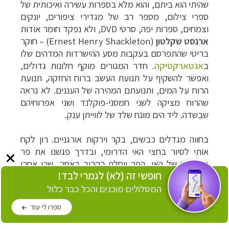
שהיתי הוא ביתם, והוא מלא בספרות עשירה ואיכותית של
ספרי צילום, מספר רב של מגדירי ציפורים, יונקים
וצמחים, ספרות יפה, סרטי DVD, ולא נפקד חומר אודות
ארנסט שקלטון
(
Ernest Henry Shackleton
)
–
חוקר
בריטי שהתפרסם בעקבות מסע ההישרדות המדהים שלו
ב
אנטארקטיקה
. חדר המגורים מוקף חלונות גדולים,
ואפשר להשקיף על תנועת העשב ברוח החזקה, תנועת
הרוח על המים, ותנועתם המהירה של העננים. לא נראה
שהרוח מציקה לשני חמסני-פוקלנד ושני אפרוחיהם
שבשדה. ליד הים מונח שלד של לווייתן ענק.
בחווה מגדלים כבשים, בקר וירקות אורגניים. רון לקח
אותי לסיור בחצי האי הדרומי, ובדרך פגשנו את פר
ההרבעה של האי. הפר יוחלף בקרוב באחר, שכן אחרי
חופשי זה (לא) לגמרי לבד!
ארבע שנים באי, הוא כבר מזווג את בנותיו, דבר שאינו
מוצלח גנטית.
המסלולים מוכנים והכל כבר כלול
כתבות על אנטארקטיקה
ספרו לי עוד