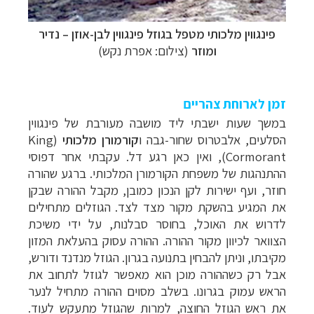
פינגווין מלכותי מטפל בגוזל פינגווין לבן-אוזן
–
נדיר
ומוזר
(צילום: אפרת נקש)
זמן לארוחת צהריים
במשך שעות ישבתי ליד מושבה מעורבת של פינגווין
הסלעים, אלבטרוס שחור-גבה ו
קורמורן מלכותי
(
King
Cormorant
), ואין כאן רגע דל. עקבתי אחר דפוסי
ההתנהגות של משפחת הקורמורן המלכותי. ברגע שהורה
חוזר, ועף ישירות לקן הנכון כמובן, מקבל ההורה שבקן
את המגיע בהשקת מקור מצד לצד. הגוזלים מתחילים
לדרוש את האוכל, בחוסר סבלנות, על ידי משיכת
הצוואר לכיוון מקור ההורה. ההורה עסוק בהעלאת המזון
מקיבתו, וניתן להבחין בתנועה בגרון. הגוזל מנדנד ודורש,
אבל רק כשההורה מוכן הוא מאפשר לגוזל לתחוב את
הראש עמוק בגרונו. בשלב מסוים ההורה מתחיל לנער
את ראש הגוזל החוצה, למרות שהגוזל מתעקש לעוד.