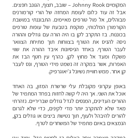
המקומיים
Johnny Rook
–
שובב, חצוף, הגונב חפצים.
אבל זה עוד כלום לעומת המחזה של הורי קורמורנים
מבוהלים, אל מול טורפים מאיימים. התבוננתי במושבת
הקורמורן המלכותי, מוקפת בטבעת של עופות טורפים
בכוננות. בז התקרב לקן בו היה הורה עם גוזלים וההורה
ניסה להניס את הטורף בצווחות תוך מתיחת הצוואר
לעבר הטורף. באחד הניסיונות איבד ההורה את שווי
משקלו ומעד אל מחוץ לקן. כהרף עין חטף הבז את
האפרוח, אשר במקרה זה נשמט מידי הטורף, ונס לעבר
קן אחר. ממש חוויית נשיונל ג'יאוגרפיק.
באופן עקרוני מקובלת עלי שרשרת המזון, בה האחד
אוכל את השני. אך היה לי קשה לחזות בפחד המתמיד של
ההורים העדינים, המנסים לגדל גוזלים שבריריים. נזהרתי
מאד שלא להתקרב יותר מדי לקינים, כדי שלא לגרום
להורים להיבהל ולעוף, תוך נטישת ביצים או גוזלים בקן,
הנמצאים באיום מתמיד של המשחרים לטרף.
במקרה מצמרר אחר הצליח בז לחטוף גוזל, ומיד עט