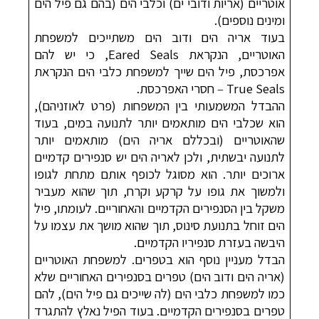
אוטריים (אריות ודובי ים) וכלבי הים (בהם גם פיל הים
ומינים נוספים).
בעוד אריה הים ודוב הים משתייכים למשפחת
האוטריים, הנקראת
Eared Seals
, כי יש להם
אפרכסת,
פיל הים שייך למשפחת כלבי הים הנקראת
True Seals
–
חסרי האפרכסת
.
ההבדל המשמעותי בין המשפחות (פרט לאוזניהם),
הוא שכלבי הים מותאמים יותר לתנועה במים, בעוד
שהאוטריים (ובכללם אריה הים) מותאמים יותר
לתנועה יבשתית, ולכן לאריה הים יש סנפירים קדמיים
ארוכים יותר. הוא מסוגל לכופף אותם מתחת לגופו
ולמשוך את גופו על קרקע וקרח, תוך שהוא מעביר
משקל בין הסנפירים הקדמיים והאחוריים. לעומתו, פיל
הים זוחל בתנועת סינוס, תוך שהוא מושך את עצמו על
היבשה בעזרת סנפיריו הקדמיים.
הבדל מעניין נוסף הוא בטפרים. למשפחת האוטריים
(אריה הים ודוב הים) טפרים בסנפירים האחוריים שלא
כמו למשפחת כלבי הים (לה שייכים גם פיל הים), להם
טפרים בסנפירים הקדמיים. בעוד הפיל נאלץ להתגרד