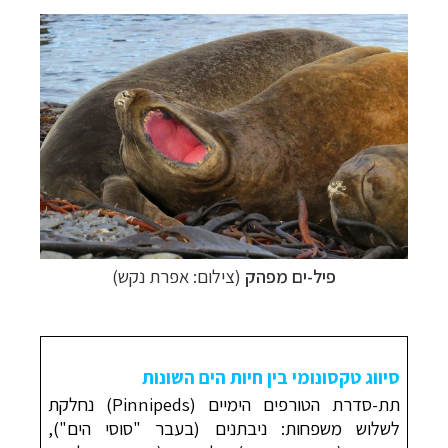
פיל-ים מפהק
(צילום: אפרת נקש)
סיווג טקסונומי בין חיות הים השונות
תת-סדרת הטורפים הימיים (Pinnipeds) נחלק
ת
לשלוש משפחות: ניבתנים (בעבר "סוסי הים"),