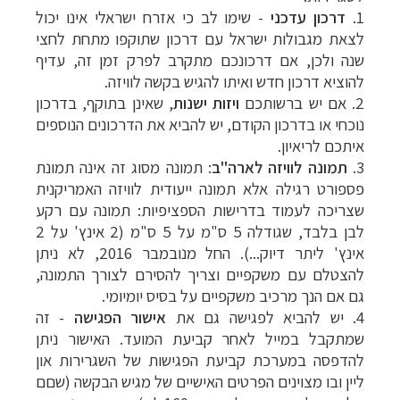
1.
דרכון עדכני
- שימו לב כי אזרח ישראלי אינו יכול
לצאת מגבולות ישראל עם דרכון שתוקפו מתחת לחצי
שנה ולכן, אם דרכונכם מתקרב לפרק זמן זה, עדיף
להוציא דרכון חדש ואיתו להגיש בקשה לוויזה.
2. אם יש ברשותכם
ויזות ישנות
, שאינן בתוקף, בדרכון
נוכחי או בדרכון הקודם, יש להביא את הדרכונים הנוספים
איתכם לריאיון.
3.
תמונה לוויזה לארה"ב
: תמונה מסוג זה אינה תמונת
תכנון
טיולים לצפון אמריקה
לחצו לרשימת היעדים »
פספורט רגילה אלא תמונה ייעודית לוויזה האמריקנית
תכנון
טיולים לדרום ומרכז אמריקה
לחצו לרשימת
שצריכה לעמוד בדרישות הספציפיות: תמונה עם רקע
היעדים »
לבן בלבד, שגודלה 5 ס"מ על 5 ס"מ (2 אינץ' על 2
קרוזים והפלגות נופש
לחצו לרשימת היעדים »
אינץ' ליתר דיוק...). החל מנובמבר 2016, לא ניתן
להצטלם עם משקפיים וצריך להסירם לצורך התמונה,
גם אם הנך מרכיב משקפיים על בסיס יומיומי.
4. יש להביא לפגישה גם את
אישור הפגישה
- זה
שמתקבל במייל לאחר קביעת המועד. האישור ניתן
להדפסה במערכת קביעת הפגישות של השגרירות און
ליין ובו מצוינים הפרטים האישיים של מגיש הבקשה (שםם