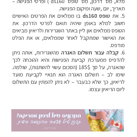
מלא, מס' דרכון, מס' טופס
ds160
) ופרטי הפגישה –
תאריך, יום ,שעה ומיקום הפגישה.
5. את
טופס
ds160
בו ממלאים את הפרטים האישיים
חשוב למלא באופן שיהיה תואם לפרטי הדרכון.
את
הטופס ממלאים און ליין באתר השגרירות ולריאיון מביאים
את האישור שמתקבל לאחר שממלאים, או את הפלט
מודפס.
6.
קבלה עבור תשלום האגרה
מהשגרירות, אותה ניתן
להדפיס ממערכת קביעת הפגישות והיא ההוכחה לכך
שהאגרה, על סך 185$ (הסכום עשוי להשתנות), שולמה.
שימו לב
–
תשלום האגרה הוא תנאיי לקביעת מועד
לריאיון, כך שלא כבעבר
–
לא ניתן להמתין עם התשלום
ליום הריאיון עצמו.