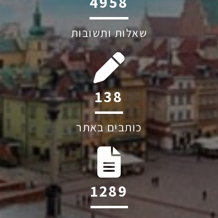
6045
שאלות ותשובות
223
כותבים באתר
2079