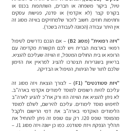
טיול, ביקור משפחה או חברים, השתתפות בכנס או
בקורס קצר (לא אקדמי) או סדנה, פגישות עסקים
וחתימות חוזים. חשוב לזכור שלמחזיקים בוויזה מסוג זה
אין היתר עבודה (הכוונה לעבודה בשכר).
"ויזה רפואית" (מסוג
B2
)
– אם הנכם נדרשים לטיפול
רפואי בארצות הברית ויש לכם תקשורת מקדימה עם
הרופא או בית החולים המטפל, זו הוויזה שעליכם להוציא.
בריאיון בשגרירות תצטרכו להציג למראיין את הזימון
שלכם לתור של הניתוח, הטיפול או הבדיקה.
"ויזת סטודנטים" (
F1
)
– לצורך הוצאת ויזה מסוג זה
עליכם להיות רשומים למוסד לימודים אקדמי בארה"ב.
לא ניתן להוציא את הוויזה הזו ורק אח"כ להגיע לארה"ב
לחיפוש מוסד לימודים. עליכם להירשם, לשלם למוסד
הלימודים האקדמי בארה"ב את דמי הרישום ולקבל
מהמוסד טופס
I20
. רק עם טופס זה ניתן להתחיל את
תהליך הנפקת ויזת סטודנט. כמו כן ישנה ויזה מסוג
J1
–