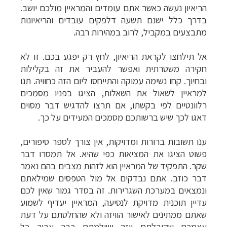
הריאיון נעשה כאשר אתם עומדים והמראיין מולכם יושב.
בדרך כלל ישנם תשעה דלפקים עובדים והריאיונות
מתבצעים במקביל, לרוב במהירות רבה.
אל תילחצו לקראת הריאיון, לחץ רק יפגע בכם. זו לא
חקירה משטרתית ואפשר להעביר את זה בקלילות
ובחיוך. קחו נשימה עמוקה והתייחסו ליום הזה כחוויה.
תנו
למראיין לשאול את השאלות, הציגו בפניו מסמכים
רלוונטיים לפי בקשתו, אם תרצו להדגיש דבר מסוים
דאגו לכך שיש ברשותכם מסמכים המעידים על כך.
ענו תשובות ברורות ומדויקות, אין צורך לספר סיפורים,
פשוט הציגו את המציאות כפי שהיא.
אל תמסרו דבר
שקר. התפקיד של המראיין הוא לזהות מצבים בהם נאמר
דבר כוזב. אתם נבדקים אל מול הטפסים שמילאתם
ונמצאים במערכת השגרירות. זה בסדר גמור שאין לכם
עדיין תוכנית מדויקת לנסיעה, המראיין יעדיף לשמוע
שאתם ממתינים לאישור הוויזה ולא שהחלטתם על דעת
עצמכם שקיבלתם ויזה ושילמתם כבר עבור כל