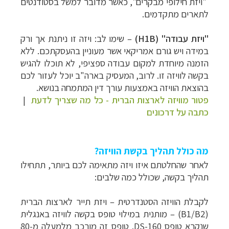
"ויזת חילופי מבקרים", כאשר מדובר למשל בסטודנטים
לתארים מתקדמים.
"ויזת עבודה"
(H1B)
– שימו לב: ויזה זו ניתנת אך ורק
במידה ויש גורם אמריקאי אשר מעוניין בהעסקתכם. ללא
הזמנה מיוחדת למקום עבודה ספציפי, לא תוכלו להגיש
בקשה לוויזה זו. לרוב, המעסיק בארה"ב יוכל לעזור לכם
בהוצאת הוויזה באמצעות עורך דין המתמחה בנושא.
פטור מוויזה לארצות הברית - כל מה שצריך לדעת
|
כתבה על דרכונים
מה כולל תהליך בקשת הוויזה?
לאחר שהחלטתם איזו ויזה מתאימה לכם ביותר, תתחילו
תהליך בקשה, שכולל כמה שלבים:
ל
קבלת הוויזה הסטנדרטית – ויזת תייר לארצות הברית
(B1/B2)
– מותנית במילוי טופס בקשה לוויזה באנגלית
שנקרא טופס
DS-160.
טופס זה מורכב מלמעלה מ-80