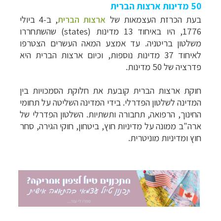
50 מדינות ארצות הברית
בעת הכרזת העצמאות של
ארצות הברית
, ב-4 ביולי
1776, היו באיחוד 13 מדינות (states) שהשתחררו
משלטון בריטניה. עד אמצע המאה העשרים הצטרפו
לאיחוד 37 מדינות נוספות, וכיום ארצות הברית היא
פדרציה של 50 מדינות.
חוקת ארצות הברית קובעת את חלוקת הסמכויות בין
המדינה לשלטון הפדרלי. בידי המדינה השליטה על תחומי
החינוך, הרפואה, תחבורה ותשתיות. השלטון הפדרלי של
ארה"ב ממונה על מדיניות חוץ, ביטחון, חוקי הגירה, סחר
תכנון
טיולים לצפון אמריקה
לחצו לרשימת היעדים »
חוץ ומדיניות מוניטרית.
תכנון
טיולים לדרום ומרכז אמריקה
לחצו לרשימת
היעדים »
קרוזים והפלגות נופש
לחצו לרשימת היעדים »