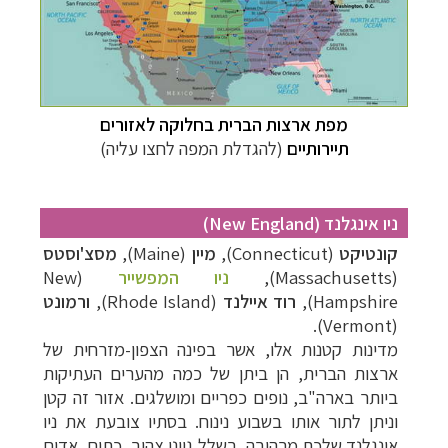
מפת ארצות הברית בחלוקה לאזורים
תיירותיים
(להגדלת המפה לחצו עליה)
ניו אינגלנד (New England)
קונטיקט
(Connecticut),
מיין
(Maine),
מסצ'וסטס
(Massachusetts),
ניו המפשייר
(New
Hampshire),
רוד איילנד
(Rhode Island),
ורמונט
(Vermont).
מדינות קטנות אלו, אשר בפינה הצפון-מזרחית של
ארצות הברית, הן ביתן של כמה מהערים העתיקות
ביותר בארה"ב, נופים כפריים ומושלגים. אזור זה קטן
וניתן לתור אותו בשבוע נינוח. בסתיו צובעת את ניו
אינגלנד שלכת מרהיבה, בשלל גווני צהוב, כתום, אדום