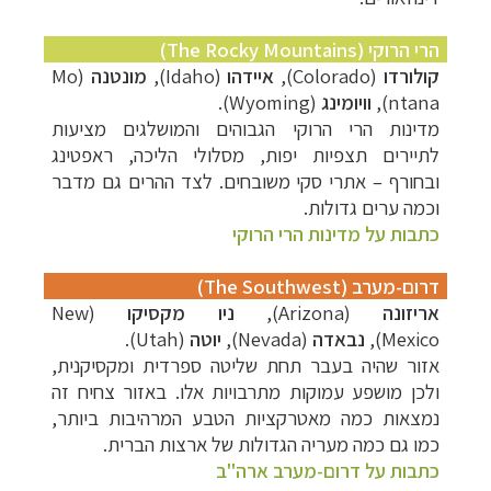
תכנון
טיולים לצפון אמריקה
לחצו לרשימת היעדים »
הרי הרוקי (The Rocky Mountains)
תכנון
טיולים לדרום ומרכז אמריקה
לחצו לרשימת
קולורדו
(
Colorado
),
איידהו
(
Idaho
),
מונטנה
(
Mo
היעדים »
ntana
),
וויומינג
(
Wyoming
).
קרוזים והפלגות נופש
לחצו לרשימת היעדים »
מדינות הרי הרוקי הגבוהים והמושלגים מציעות
לתיירים תצפיות יפות, מסלולי הליכה, ראפטינג
ובחורף – אתרי סקי משובחים. לצד ההרים גם מדבר
וכמה ערים גדולות.
כתבות על מדינות הרי הרוקי
דרום-מערב (The Southwest)
אריזונה
(
Arizona
),
ניו מקסיקו
(
New
Mexico
),
נבאדה
(
Nevada
),
יוטה
(
Utah
).
אזור שהיה בעבר תחת שליטה ספרדית ומקסיקנית,
ולכן מושפע עמוקות מתרבויות אלו. באזור צחיח זה
נמצאות כמה מאטרקציות הטבע המרהיבות ביותר,
כמו גם כמה מעריה הגדולות של ארצות הברית.
כתבות על דרום-מערב ארה"ב