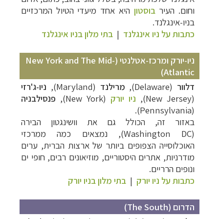
וחום. העיר
בוסטון
היא אחד מיעדי הטיול המרכזיים
בניו-אינגלנד.
כתבות על ניו אינגלנד
|
בתי מלון בניו אינגלנד
ניו-יורק ומרכז-אטלנטי
(
New York and The Mid-
Atlantic)
דלוור
(Delaware),
מרילנד
(Maryland),
ניו-ג'רזי
(New Jersey),
ניו יורק
(New York),
פנסילבניה
(Pennsylvania).
באזור זה, הכולל גם את וושינגטון הבירה
(Washington DC), נמצאים כמה ממרכזי
האוכלוסייה הצפופים ביותר של ארצות הברית, ערים
מודרניות, אתרים היסטוריים, מוזיאונים רבים, חופי ים
ונופים הרריים.
כתבות על ניו יורק
|
בתי מלון בניו יורק
הדרום (The South)