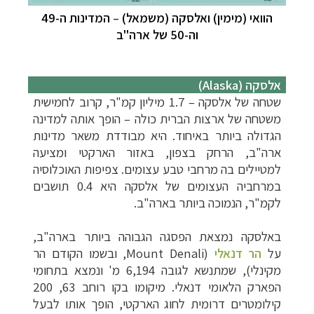
הוואי (מימין) ואלסקה (משמאל)
–
המדינות ה-49
וה-50 של ארה"ב
אלסקה (Alaska)
שטחה של אלסקה – 1.7 מיליון קמ"ר, קרוב לחמישית
משטחה של ארצות הברית כולה – הופך אותה למדינה
הגדולה ביותר באיחוד. היא מבודדת משאר מדינות
ארה"ב, הרחק בצפון, באזור הארקטי ומציעה
למטיילים בה מרחבי טבע עצומים. צפיפות האוכלוסיה
במרחביה העצומים של אלסקה היא 0.4 תושבים
לקמ"ר, הנמוכה ביותר בארה"ב.
באלסקה נמצאת הפסגה הגבוהה ביותר בארה"ב,
על
הר דנאלי
(Mount Denali, ובשמו הקודם הר
מקינלי), שמתנשא לגובה 6,194 מ' ונמצא בתחומי
הפארק הלאומי דנאלי. מיקומו בקו רוחב 63, 200
קילומטרים דרומית לחוג הארקטי, הופך אותו לבעל