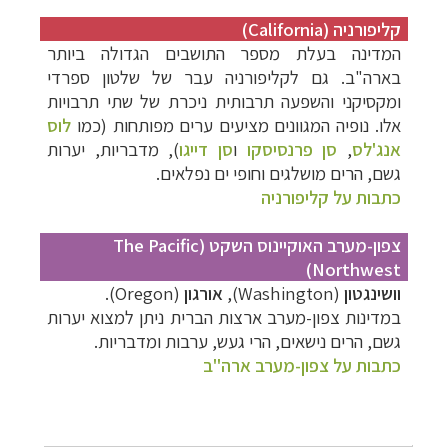
קליפורניה (California)
המדינה בעלת מספר התושבים הגדולה ביותר
בארה"ב. גם לקליפורניה עבר של שלטון ספרדי
ומקסיקני והשפעה תרבותית ניכרת של שתי תרבויות
אלו. נופיה המגוונים מציעים ערים מפותחות (כמו
לוס
אנג'לס
,
סן פרנסיסקו
ו
סן דייגו
), מדבריות, יערות
גשם, הרים מושלגים וחופי ים נפלאים.
כתבות על קליפורניה
צפון-מערב האוקיינוס השקט (The Pacific
Northwest)
וושינגטון
(
Washington
),
אורגון
(
Oregon
).
במדינות צפון-מערב ארצות הברית ניתן למצוא יערות
גשם, הרים נישאים, הרי געש, ערבות ומדבריות.
כתבות על צפון-מערב ארה"ב