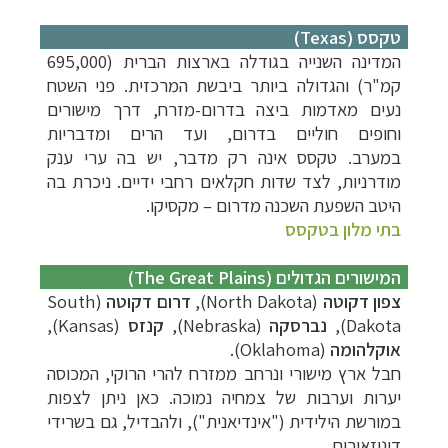
טקסס (Texas)
המדינה השנייה בגודלה בארצות הברית (695,000
קמ"ר) והגדולה ביותר ביבשת המרכזית. פני השטח
נעים מאדמות ביצה בדרום-מזרח, דרך מישורים
וחופים חוליים בדרום, ועד הרים ומדבריות
במערב. טקסס אינה רק מדבר, יש בה ערי ענק
מודרניות, לצד שדות חקלאים רחבי ידיים. ניכרת בה
היטב השפעת השכנה מדרום – מקסיקו.
בתי מלון בטקסס
המישורים הגדולים (The Great Plains)
צפון דקוטה
(North Dakota),
דרום דקוטה
(South
Dakota),
נברסקה
(Nebraska),
קנזס
(Kansas),
אוקלהומה
(Oklahoma).
חבל ארץ מישורי ונרחב ממזרח להרי הרוקי, המכוסה
יערות וערבות של צמחיה נמוכה. כאן ניתן לצפות
במורשת הילידית ("אינדיאנית"), ולהבדיל, גם בשרידי
דינוזאורים.