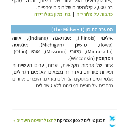
(Everglades) הוא אזור של ביצות, והכול מוקף
בכ-2,000 קילומטרים של חופים יפהפיים.
כתבות על פלורידה
|
בתי מלון בפלורידה
המערב התיכון (The Midwest)
אילינוי
(Illinois),
אינדיאנה
(Indiana),
איווה
(Iowa),
מישיגן
(Michigan),
מינסוטה
(Minnesota),
מיזורי
(Missouri),
אוהיו
(Ohio),
ויסקונסין
(Wisconsin).
אזור של אדמות חקלאיות, יערות, ערים תעשייתיות
ועיירות ציוריות. באזור זה נמצאים
האגמים הגדולים
,
אגמי המים המתוקים הגדולים בעולם, היוצרים אזורים
נרחבים של חופים במדינות ללא גישה לים.