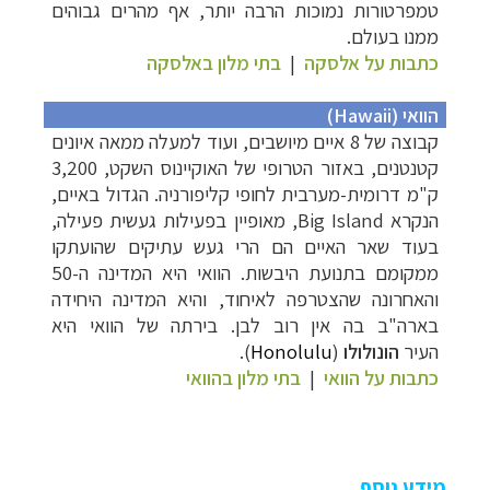
טמפרטורות נמוכות הרבה יותר, אף מהרים גבוהים
ממנו בעולם.
כתבות על אלסקה
|
בתי מלון באלסקה
הוואי (
Hawaii
)
קבוצה של 8 איים מיושבים, ועוד למעלה ממאה איונים
קטנטנים, באזור הטרופי של האוקיינוס השקט, 3,200
ק"מ דרומית-מערבית לחופי קליפורניה. הגדול באיים,
הנקרא
Big Island
, מאופיין בפעילות געשית פעילה,
בעוד שאר האיים הם הרי געש עתיקים שהועתקו
ממקומם בתנועת היבשות. הוואי היא המדינה ה-50
והאחרונה שהצטרפה לאיחוד, והיא המדינה היחידה
בארה"ב בה אין רוב לבן. בירתה של הוואי היא
העיר
הונולולו
(
Honolulu
).
כתבות על הוואי
|
בתי מלון בהוואי
מידע נוסף