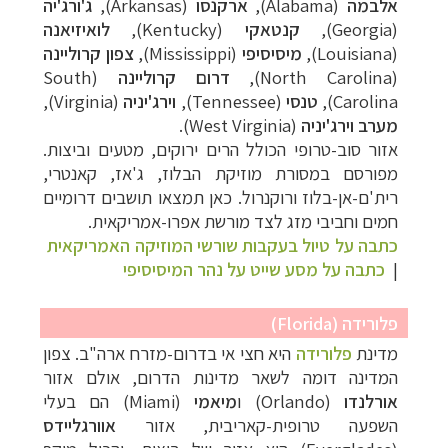
אלבמה
(Alabama),
ארקנסו
(Arkansas),
ג'ורג'יה
(Georgia),
קנטאקי
(Kentucky),
לואיזיאנה
(Louisiana),
מיסיסיפי
(Mississippi),
צפון קרוליינה
(North Carolina),
דרום קרוליינה
(South
Carolina),
טנסי
(Tennessee),
וירג'יניה
(Virginia),
מערב וירג'יניה
(West Virginia).
אזור סוב-טרופי הכולל הרים ירוקים, מטעים וביצות.
מפורסם במסורת מוזיקת הבלוז, ג'אז, קאנטרי,
רית'ם-אן-בלוז ורוקנרול. כאן תמצאו תושבים דרומיים
חמים וחביבי מזג לצד מורשת אפרו-אמריקאית.
כתבה על טיול בעקבות שורשי המוזיקה האמריקאית
|
כתבה על מסע שייט על נהר המיסיסיפי
תכנון
טיולים לצפון אמריקה
לחצו לרשימת היעדים »
תכנון
טיולים לדרום ומרכז אמריקה
לחצו לרשימת
פלורידה (Florida)
היעדים »
מדינת
פלורידה
היא חצי אי בדרום-מזרח ארה"ב. צפון
קרוזים והפלגות נופש
לחצו לרשימת היעדים »
המדינה דומה לשאר מדינות הדרום, אולם אזור
אורלנדו
(Orlando) ו
מיאמי
(Miami) הם בעלי
השפעה טרופית-קאריבית, אזור
אוורגליידס