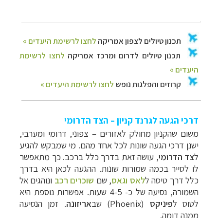
דרכי הגעה לגרנד קניון – הצד הדרומי
משום שהקניון מחולק לאזורים
–
צפוני, דרומי ומערבי,
ישנן דרכי הגעה שונות לכל אחד מהם.
מי שמבקש להגיע
ל
צד הדרומי
, עושה זאת בדרך כלל ברכב. כך מתאפשר
לו לסייר בכמה שמורות שונות. ההגעה לכאן היא בדרך
כלל דרך טיסה
ל
לאס וגאס
,
שם
שוכרים רכב
ונוהגים אל
השמורה, נסיעה של כ- 4-5 שעות. אפשרות נוספת היא
לטוס ל
פיניקס
(Phoenix)
שב
אריזונה
. זמן הנסיעה
ממנה דומה.