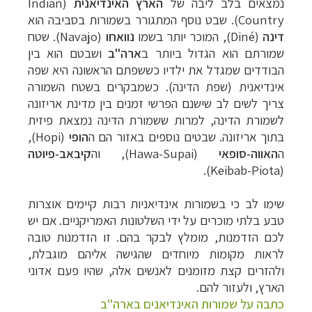
נמצאים בלב ליבה של
הארץ האינדיאנית
(
Indian
Country
). שבט נוסף המתגורר בשמורות בסביבה הוא
דינה
(Diné)
, המוכר יותר בשמו
נוואחו
(
Navajo
). שטח
שמורתם הוא הגדול ביותר ב
ארה"ב
ושבטם הוא בין
הבודדים שמגדל את ילדיו כששפתם הראשונה היא שפה
אינדיאנית (שפת הדינה). כשמבקרים בשטח השמורה
צריך לשים לב שישנם הפרשי זמנים בין מדינת אריזונה
לשמורת הדינה, למרות ששמורת הדינה נמצאת פיזית
בתוך אריזונה. שבטים נוספים באזור הם ה
הופי
(
Hopi)
,
ה
האווה-סופאי
(Hawa-Supai)
, וה
קיבאב-פיוטה
.
(Keibab-Piota)
שימו לב כי בשמורות אינדיאניות רבות קיימים אוצרות
טבע בלתי מוכרים על ידי השלטונות האמריקניים. אם יש
לכם הזדמנות, מומלץ לבקר בהם. זו הזדמנות טובה
לראות מקומות מיוחדים שהגישה אליהם מוגבלת,
ולהזרים קצת מזומנים לאנשים אלה, שהיו פעם אדוני
הארץ, ולעזור להם.
כתבה על שמורות האינדיאנים בארה"ב