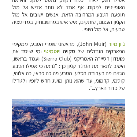
האופייניים למקום. אף אחד לא נותר אדיש אל מול
תופעת הטבע המרהיבה הזאת. אנשים ישובים אל מול
הקניון העצום, שותקים, איש איש במחשבותיו, במדיטציה
טבעית, אל מול היופי.
ג'ון מיור
(John Muir)
, מראשוני שומרי הטבע, ממקימי
הפארקים הגדולים של
סקויה
ו
יוסמיטי
ומי שייסד את
מועדון הסיירה
האמריקני
(Sierra Club)
ועמד בראשו,
היטיב לתאר את הגרנד קניון כך: "נראה כי אפילו הטבע
הגזים פה בעבודת הסלע. הטבע פה כה פראי, כה אלוהי,
קוסמי, קדמוני, עד שהוא נותן מושג חדש ליופיו ולגודלו
של כדור הארץ...".