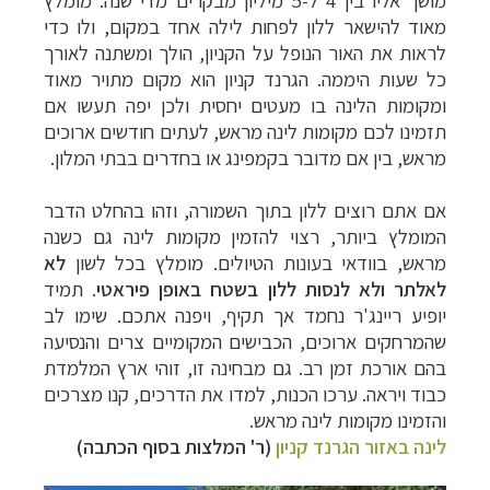
מושך אליו בין 4 ל-5 מיליון מבקרים מדי שנה.
מומלץ
מאוד להישאר ללון לפחות לילה אחד במקום, ולו כדי
לראות את האור הנופל על הקניון, הולך ומשתנה לאורך
כל שעות היממה. הגרנד קניון הוא מקום מתויר מאוד
ומקומות הלינה בו מעטים יחסית ולכן יפה תעשו אם
תזמינו לכם מקומות לינה מראש, לעתים חודשים ארוכים
מראש, בין אם מדובר בקמפינג או בחדרים בבתי המלון.
אם אתם רוצים ללון בתוך השמורה, וזהו בהחלט הדבר
המומלץ ביותר, רצוי להזמין מקומות לינה גם כשנה
מראש, בוודאי בעונות הטיולים. מומלץ בכל לשון
לא
לאלתר ולא לנסות ללון בשטח באופן פיראטי
. תמיד
יופיע ריינג'ר נחמד אך תקיף, ויפנה אתכם. שימו לב
שהמרחקים ארוכים, הכבישים המקומיים צרים והנסיעה
בהם אורכת זמן רב. גם מבחינה זו, זוהי ארץ המלמדת
כבוד ויראה. ערכו הכנות, למדו את הדרכים, קנו מצרכים
והזמינו מקומות לינה מראש.
לינה באזור הגרנד קניון
(ר' המלצות בסוף הכתבה)