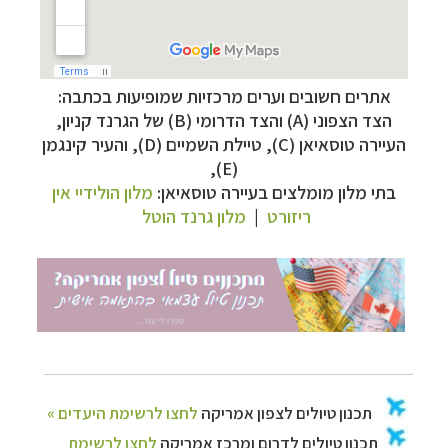
אתרים חשובים וערים מרכזיות שמופיעות בכתבה:
הצד הצפוני (A) והצד הדרומי (B) של הגרנד קניון,
תכנון
טיולים לצפון אמריקה
לחצו לרשימת היעדים »
העיירה טוסאיאן (C),
טיילת השמיים (D),
והעיר קינגמן
תכנון
טיולים לדרום ומרכז אמריקה
לחצו לרשימת
(E),
היעדים »
בתי מלון מומלצים בעיירה טוסאיאן:
מלון הולידיי אין
קרוזים והפלגות נופש
לחצו לרשימת היעדים »
ריזורט
|
מלון גרנד הוטל