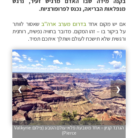
בקנה מידה שבו האדם מרגיש זעיר, נרגש
מנפלאות הבריאה, נכנס לפרופורציות.
אם יש מקום אחד
בדרום מערב ארה"ב
שאסור לוותר
על ביקור בו – זהו המקום. מדובר בחוויה נפשית, רוחנית
ורגשית שלא תישכח לעולם ושתלך איתכם תמיד.
1 / 9
❯
❮
הגרנד קניון – אחד משבעת פלאי עולם הטבע (צילום: Valkyrie
Pierce)