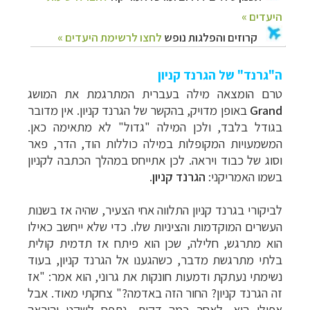
ה"גרנד" של הגרנד קניון
טרם הומצאה מילה בעברית המתרגמת את המושג
Grand
באופן מדויק, בהקשר של
הגרנד קניון.
אין מדובר
בגודל בלבד, ולכן המילה "גדול" לא מתאימה כאן.
המשמעויות המקופלות במילה כוללות הוד, הדר, פאר
וסוג של כבוד ויראה. לכן אתייחס במהלך הכתבה לקניון
בשמו האמריקני:
הגרנד קניון
.
לביקורי בגרנד קניון התלווה אחי הצעיר, שהיה אז בשנות
העשרים המוקדמות והציניות שלו. כדי שלא ייחשב כאילו
הוא מתרגש, חלילה, שכן הוא פיתח אז תדמית קולית
בלתי מתרגשת מדבר, כשהגענו אל הגרנד קניון, בעוד
נשימתי נעתקת ודמעות חונקות את גרוני, הוא אמר: "אז
זה הגרנד קניון? החור הזה באדמה?" צחקתי מאוד. אבל
אפילו הוא, לאחר כמה דקות, נתפס לשקט והיראה