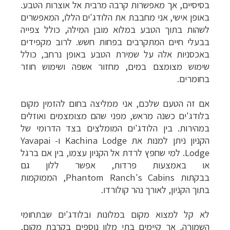
בסיסיים, אך מאפשרות קרבה מרבית אל אוצרות הטבע.
באופן אישי, אני מחבבת את הלודג'ים הללו, המאפשרים
לשהות בתוך הטבע במלוא מובן המילה, כולל צפייה
בבעלי חיים המתקרבים בפחות חשש. לרוב מקפידים
באכסניות אלה על שמירת הטבע באופן נרחב, כולל
שימוש מצומצם במים, מחזור אשפה ושימוש חוזר
בחומרים.
אם זה הטעם שלכם, אני ממליצה בחום להזמין מקום
בלודג'ים כשנה מראש, מפני שהם מצומצמים ואוזלים
במהירות. בין הלודג'ים המומלצים בצד הדרומי של
הקניון ניתן למנות את
Kachina Lodge ו- Yavapai
Lodge.
למי שחפץ לרדת אל הקניון עצמו, בין אם ברגל
או באמצעות פרדות, אפשר ללון גם
בבקתות
Phantom Ranch's Cabins
, הממוקמות
בתוך הקניון, לאורך נהר
קולורדו
.
לא קל למצוא מקום במלונות ובלודג'ים שבתחומי
השמורה, אך קיימים בתי מלון נוספים בקרבת מקום,