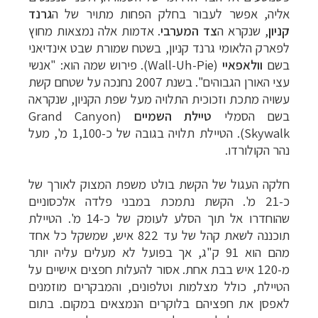
אליה, אפשר לעבור בחלק הפחות מתויר של ה
גרנד
קניון
, שנקרא ה
צד המערבי
. אדמות אלה נמצאות מחוץ
לפארק הלאומי גרנד קניון, בשטח שמורת שבט אינדיאני
בשם
וולאפאיי
(
Wall-Uh-Pie
). פירוש שמה הוא: "אנשי
עצי האורן הגבוהים". בשנת 2007 נחנכה על שטחם קשת
עשויה מתכת וזכוכית התלויה מעל שפת הקניון, שנקראה
תכנון
טיולים לצפון אמריקה
לחצו לרשימת היעדים »
בשם הסמלי
טיילת השמיים
(Grand Canyon
תכנון
טיולים לדרום ומרכז אמריקה
לחצו לרשימת
Skywalk)
. הטיילת תלויה בגובה של כ-1,100 מ', מעל
היעדים »
נהר
הקולורדו.
קרוזים והפלגות נופש
לחצו לרשימת היעדים »
חלקה העגול של הקשת בולט משפת המצוק לאורך של
כ-21 מ'. הקשת נתמכת במבני פלדה אלכסוניים
שהוחדרו אל תוך הסלע לעומק של כ-14 מ'. הטיילת
תוכננה לשאת קהל של עד 822 איש, שמשקל כל אחד
מהם הוא 91 ק"ג, אך בפועל לא מעלים עליה יותר
מ-120 איש בבת אחת. אסור להעלות חפצים אישיים על
הטיילת, כולל מצלמות וטלפונים, והמבקרים מוזמנים
לאפסן את חפציהם בלוקרים הנמצאים במקום. בתום