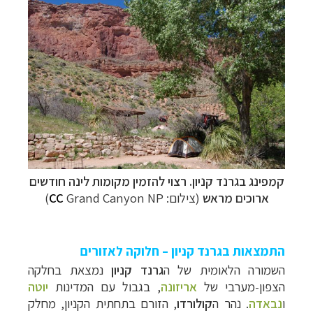
קמפינג בגרנד קניון. רצוי להזמין מקומות לינה חודשים
ארוכים מראש
(צילום:
Grand Canyon NP)
CC
התמצאות בגרנד קניון – חלוקה לאזורים
השמורה הלאומית של ה
גרנד קניון
נמצאת בחלקה
הצפון-
מערבי של
אריזונה
, בגבול עם המדינות
יוטה
ו
נבאדה
.
נהר ה
קולורדו
, הזורם בתחתית הקניון, מחלק