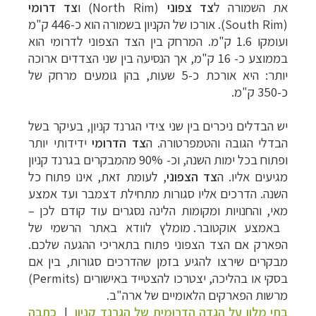
את השמורה ל
צד צפוני
(
North Rim
) ו
צד דרומי
(
South Rim
). אורכו של הקניון בשמורה הוא כ-446 ק"מ
ועומקו 1.6 ק"מ. המרחק בין הצד הצפוני לדרומי הוא
בממוצע כ- 16 ק"מ, אך הנסיעה בין שני הצדדים ארוכה
יותר: היא אורכת כ-5 שעות, בהן גומעים מרחק של
כ-350 ק"מ.
יש הבדלים ניכרים בין שני צידי הגרנד קניון, בעיקר בשל
הבדלי הגובה והטמפרטורה. ה
צד הדרומי
ידידותי יותר
ופתוח בכל ימות השנה, וכ- 90% מהמבקרים בגרנד קניון
מגיעים אליו. ה
צד הצפוני
, לעומת זאת, אינו פתוח כל
השנה. הדרכים אליו סגורות
מתחילת דצמבר ועד אמצע
מאי, ו
החנויות ומקומות הלינה נסגרים עוד קודם לכן
–
באמצע אוקטובר
. מומלץ לוודא באתר הרשמי של
הפארק אם הצד הצפוני פתוח בתאריכי ההגעה שלכם.
מבקרים שירצו להגיע בזמן שהדרכים סגורות, בין אם
בסקי או בהליכה, יצטרכו להצטייד באישורים
(Permits)
מרשות הפארקים הלאומיים של ארה"ב.
בתי מלון על הגדה הדרומית של הגרנד קניון
|
כתבה