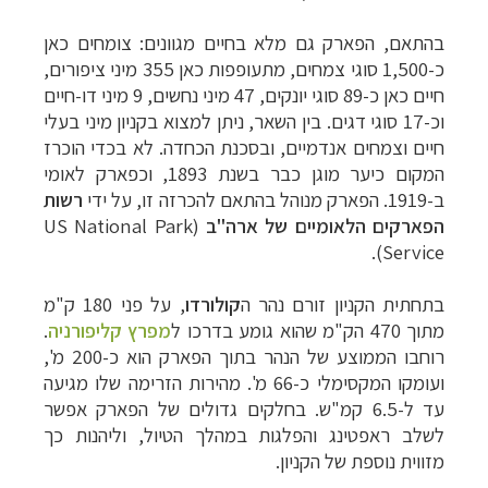
בהתאם, הפארק גם מלא בחיים מגוונים: צומחים כאן
כ-1,500 סוגי צמחים, מתעופפות כאן 355 מיני ציפורים,
חיים כאן כ-89 סוגי יונקים, 47 מיני נחשים, 9 מיני דו-חיים
וכ-17 סוגי דגים. בין השאר, ניתן למצוא בקניון מיני בעלי
חיים וצמחים אנדמיים, ובסכנת הכחדה. לא בכדי הוכרז
המקום כיער מוגן כבר בשנת 1893, וכפארק לאומי
ב-1919. הפארק מנוהל בהתאם להכרזה זו, על ידי
רשות
הפארקים הלאומיים של ארה"ב
(
US National Park
).
Service
בתחתית הקניון זורם נהר ה
קולורדו
, על פני 180 ק"מ
מתוך 470 הק"מ שהוא גומע בדרכו
ל
מפרץ קליפורניה
.
רוחבו הממוצע של הנהר בתוך הפארק הוא כ-200 מ',
ועומקו המקסימלי כ-66 מ'. מהירות הזרימה שלו מגיעה
עד ל-6.5 קמ"ש. בחלקים גדולים של הפארק אפשר
לשלב ראפטינג והפלגות במהלך הטיול, וליהנות כך
מזווית נוספת של הקניון.