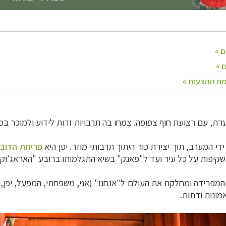
ערת, עם רצועת חוף צפופה. צמחו בה תרבויות זרות ל
ידוע ולמוכר במע
די המערב, תוך יצירת כור היתוך תרבותי מוזר.
יפן היא
פריחת הדובד
שקיפות על כל עיר ועד ל"פאנק" בשיא התגלמותו ברובע
"
האראג'וקו"
 המפרידה
ומחלקת את העולם ל"אנחנו" (אני, משפחתי, המפעל, יפן, 
מונות ודתות.