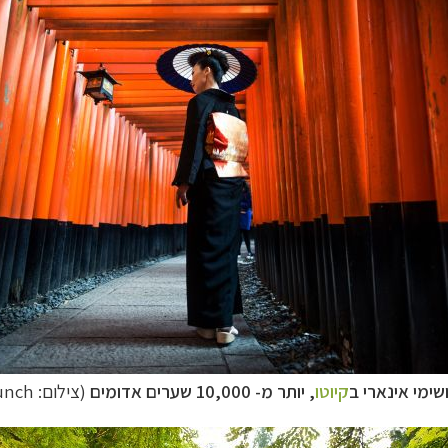
ימי אינארי ב
קיוטו
,
יותר מ- 10,000 שערים אדומים
(צילום: Oneinchpunch)