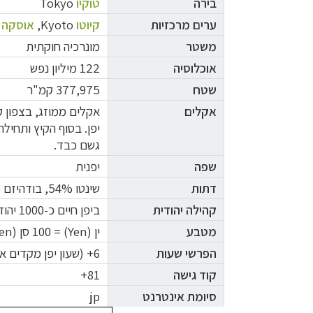
בירה
טוקיו
Tokyo
ערים מרכזיות
קיוטו
Kyoto
,
אוסקה
משטר
מונרכיה חוקתית
אוכלוסיה
122 מיליון נפש
שטח
377,975 קמ"ר
אקלים
אקלים ממוזג, בצפון 
יפן.
בסוף הקיץ ותחילת
גשם
כבד.
שפה
יפנית
דתות
שינטו 54%, בודהיזם 45%, נצרות 0.7% (בקירוב)
קהילה יהודית
ביפן חיים כ-1000 יהודים. מרביתם מרוכזים בערים טוקיו וקובה (
מטבע
ין (
Yen
) = 100 סן (
en
הפרשי
שעות
6+ (
שעון יפן מקדים את ש
קוד גישה
81+
סיומת אינטרנט
jp