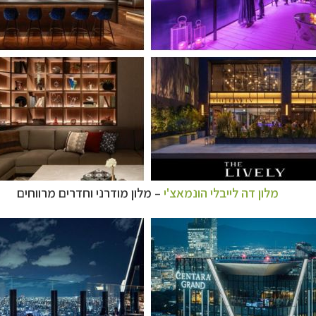
מלון דה לייבלי הונמאצ'י
–
מלון מודרני וחדרים מרווחים