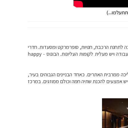
תעלמו...)
כז אוסקה, במרחק הליכה לתחנת הרכבת, חנויות, סופרמרקט ומסעדות. חדרי
המלון מרווחים מאוד במושגים יפניים, והם מתאימים לזוגות ומשפחות. כל החדרים ממוזגים, עם פינת ישיבה ושולחן עבודה ויש מעלית לקומות העליונות. הבונוס - happy
קם במרכז העיר, מרחק הליכה ממרבית האתרים. כאחד הבניינים הגבוהים בעיר,
יש אמצעים להכנת שתיה חמה וכולם ממוזגים. במרכז