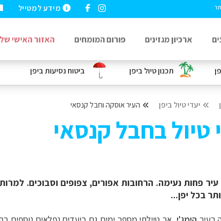
מידע למטייל
תר
ים
ארכיון מגזינים
פורום המומחים
האזור האישי שלי
פן
תכנון טיול ביפן
ביטוח נסיעות
ביפן
יעדי טיול ביפן
העיר אוסקה וחבל קנסאי
 טיול בחבל קנסאי
 עיר פחות נעימה. הרחובות אפורים, צפופים וסבוכים. למרו
ר בכל יפן...
 בעיר
הימג'י
, אך טיילתי מספר ימים גם ביעדים נפלאים נוספים בת