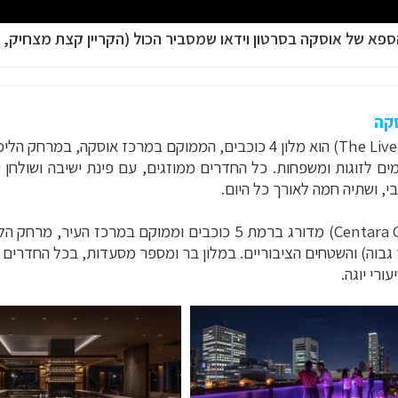
ספא של אוסקה בסרטון וידאו שמסביר הכול (הקריין קצת מצחיק, ת
סקה
(The Lively Osaka Honmachi) הוא מלון 4 כוכבים, הממוקם במר
(Centara Grand Hotel Osaka) מדורג ברמת 5 כוכבים וממו
וה) והשטחים הציבוריים. במלון בר ומספר מסעדות, בכל החדרים 
רי יוגה.