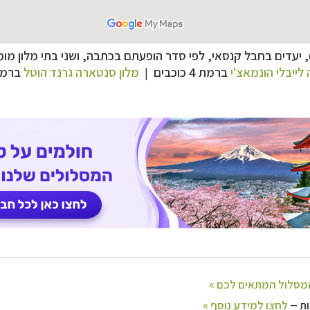
 לייבלי הונמאצ'י
ברמת 4 כוכבים
|
מלון סנטארה גרנד הוטל
ברמת 5 כו
–
ם
לחצו לבחירת המסלול המתאים לכם »
–
מלאה: מלונות, רכב ופעילויות
לחצו למידע נוסף »
–
 וליווי לאורך כל הדרך
לחצו להסבר על השירות »