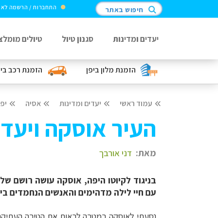
התחברות / הרשמה לא
חיפוש באתר
יעדים ומדינות
סגנון טיול
טיולים מומלצ
הזמנת מלון
ביפן
הזמנת רכב
בי
עמוד ראשי
יעדים ומדינות
אסיה
יפן
העיר אוסקה ויעדי
מאת:
דני אורבך
בניגוד לקיוטו היפה, אוסקה עושה רושם של
עם חיי לילה מדהימים והאנשים הנחמדים ביות
נסעתי לאוסקה במטרה לראות את הטירה העתיקה