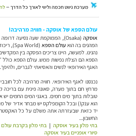
עולם הספא של אוסקה - חוויה מרהיבה!
אוסקה
(Osaka), הממוקמת שעה נסיעה דרומה ל
המהנים בה הוא
עולם הספא
(
Spa World
), ריכו
נהנינו. למעשה, היינו צריכים הפסקה בין המקדשים
הספא הם הצלת נפשות ממש. עולם הספא כולל "אגף
האגף האירופאי לנשים והאסיאתי לגברים, ולהיפך.
נכנסנו לאגף האירופאי. חוויה מרהיבה לכל חובב
מרחץ חם בתוך מערה, סאונה פינית עם בריכה קפו
טובלות בתוך מים חמים. באגני המים החמים יש אב
הוא ענק!) ובכל הקומפלקס יש מבחר אדיר של מסע
יד כזאת שבעזרתה אתה משלם על כל האקסטרות,
החשבון
...
בתי מלון בעיר אוסקה
|
בתי מלון בקרבת עולם
סיורי אופניים בעיר אוסקה