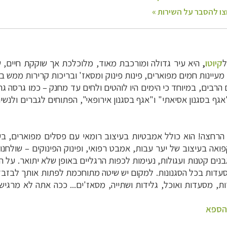
קיוטו
,
היא עיר גדולה ומורכבת מאוד, מלוכלכת אך שוקקת חיים, 
ז מעיינות חמים מפוארים, פינות פינוק ומסאז' ובריכות קרירות ממש ב
 הרבים, במיוחד כי הימים היו לוהטים ולחים עד מחנק
–
כמו גרסה גרו
 בסגנון אסיאתי" ו"אגף בסגנון אירופאי", הפתוחים לגברים ולנשים
י הרחצה! הוא כולל אמבטיות בעיצוב רומאי עם פסלים מפוארים, בע
אה בעיצוב של יער עבות, אמבט רפואי, ופינוק הפינוקים
–
שולחנו
נים קטנות ועגולות, נעימות לכפות הרגליים באופן שלא יתואר. על 
דות בכל הסגנונות. למקום יש שיטה מתוחכמת לפתות אותך לבזבז כ
 מסעדות ואוכל, גלידות ושתייה, מסאז'ים... ככה אתה לא מרג
 הספא