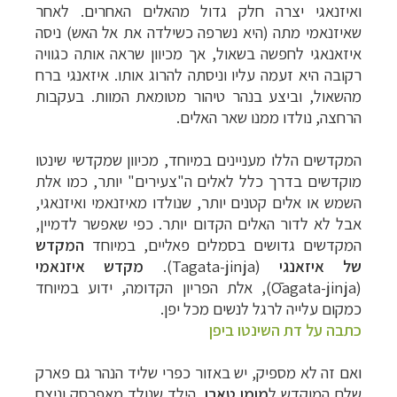
ואיזנאגי יצרה חלק גדול מהאלים האחרים. לאחר
שאיזנאמי מתה (היא נשרפה כשילדה את אל האש) ניסה
איזאנאגי לחפשה בשאול, אך מכיוון שראה אותה כגוויה
רקובה היא זעמה עליו וניסתה להרוג אותו. איזאנגי ברח
מהשאול, וביצע בנהר טיהור מטומאת המוות. בעקבות
הרחצה, נולדו ממנו שאר האלים.
המקדשים הללו מעניינים במיוחד, מכיוון שמקדשי שינטו
מוקדשים בדרך כלל לאלים ה"צעירים" יותר, כמו אלת
השמש או אלים קטנים יותר, שנולדו מאיזנאמי ואיזנאגי,
אבל לא לדור האלים הקדום יותר. כפי שאפשר לדמיין,
המקדשים גדושים בסמלים פאליים, במיוחד
המקדש
של איזאנגי
(
Tagata-jinja).
מקדש איזנאמי
(Ōagata-jinja), אלת הפריון הקדומה, ידוע במיוחד
כמקום עלייה לרגל לנשים מכל יפן
.
כתבה על דת השינטו ביפן
ואם זה לא מספיק, יש באזור כפרי שליד הנהר גם פארק
שלם המוקדש ל
מומו טארו
, הילד שנולד מאפרסק וניצח