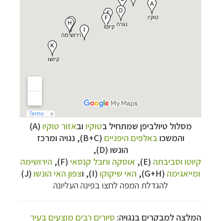
מסלול טיולביפן שמתחיל
ב
טוקיו
וב
אזור טוקיו
(A)
והמשכו
באלפים היפניים
(B+C),
נגויה ומרכז
הונשו (D),
קיוטו וסביבתה
(E),
אוסקה וחבל קנסאי
(F),
הירושימה
ומייאגימה
(G+H),
האי שיקוקו
(I), ו
צפון האי הונשו
(J)
להגדלת המפה לחצו בפינה העליונה
המלצה למבקרים בנגויה:
סיורים רבים מוצעים בעיר