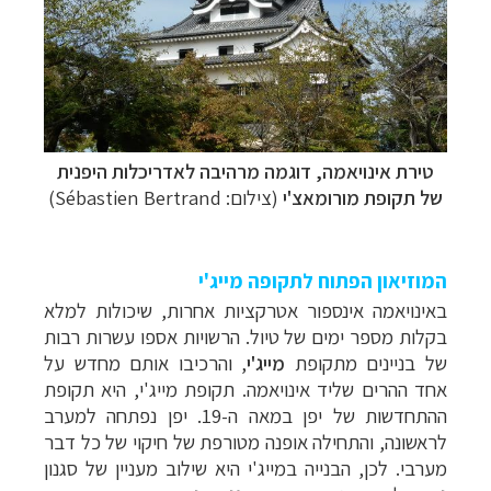
טירת
אינויאמה,
דוגמה מרהיבה לאדריכלות היפנית
של תקופת מורומאצ'י
(צילום: Sébastien Bertrand)
המוזיאון הפתוח לתקופה מייג'י
באינויאמה אינספור אטרקציות אחרות, שיכולות למלא
בקלות מספר ימים של טיול. הרשויות אספו עשרות רבות
של בניינים מתקופת
מייג'י
, והרכיבו אותם מחדש על
אחד ההרים שליד אינויאמה. תקופת מייג'י, היא תקופת
ההתחדשות של יפן במאה ה-19. יפן נפתחה למערב
לראשונה, והתחילה אופנה מטורפת של חיקוי של כל דבר
מערבי. לכן, הבנייה במייג'י היא שילוב מעניין של סגנון