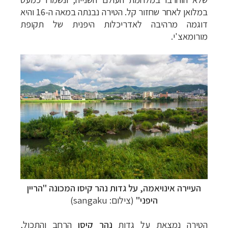
במלואן לאחר שחזור קל. הטירה נבנתה במאה ה-16 והיא
דוגמה מרהיבה לאדריכלות היפנית של תקופת
מורומאצ'י.
העיירה אינויאמה,
על גדות
נהר קיסו
המכונה "הריין
היפני"
(צילום: sangaku)
הטירה נמצאת על גדות
נהר קיסו
הרחב והתכול,