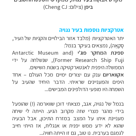
ביפן
(צילום: Cheng CJ)
אטרקציות נוספות בעיר נגויה
יתר האטרקציות (מלבד אזור הבילויים והקניות של העיר,
סָקַאֶה), נמצאים בעיקר בנמל:
ספינת המחקר פוג'י
(Antarctic Museum and
Former Research Ship Fuji), שנשלחה על ידי
הממשלה היפנית לאנטארקטיקה בשנות השישים.
אקוואריום
ענק עם יצורים ימיים מכל העולם
–
אחד
היפים והמעניינים שראיתי. הדבר היחיד שהעיב על
השמחה היו מופעי הדולפינים המבישים...
בנמל של נגויה, אגב, מצאתי דוכן שווארמה (!) שהופעל
בידי מהגר מצרי שזה מקרוב הגיע. הייתה לי שיחה
מעניינת איתו על המצב במזרח התיכון, אבל הבעיה
שהוא לא ידע ממש יפנית או אנגלית, אז הייתי חייב
לגמגם בערבית. נו טוב, גם זו הייתה חוויה
...