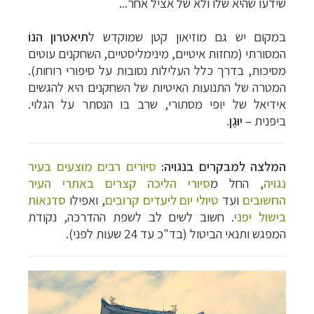
שידעו שהיא שלו ולא של אציל אחר...
במקום יש גם מוזיאון קטן שמוקדש ל
תיאטרון הנוֹ
המסורתי (מחזות איטיים, מינימליסטיים, השחקנים עוטים
מסיכות, בדרך כלל העלילות נסובות על סיפורי רוחות).
המטרה של התנועות האיטיות של השחקנים היא להגשים
אידיאל של יופי מסתורי, שרב בו הנסתר על הגלוי.
ביפנית –
יוּגֶן
.
המלצה למבקרים בנגויה:
סיורים רבים מוצעים בעיר
נגויה
, החל מ
סיורי הליכה קצרים באתרי העיר
החשובים
ועד
טיולי יום ליעדים קרובים
, ואפילו
סדנאות
בישול יפני
. חשוב לשים לב לשפת ההדרכה, נקודת
המפגש ותנאי הביטול (בד"כ עד 24 שעות לפני).