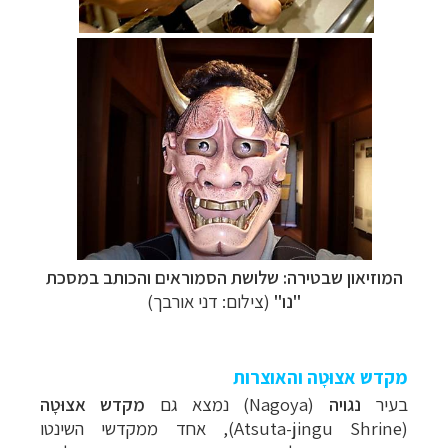
המוזיאון שבטירה: שלושת הסמוראים ו
הכותב במסכת
"נו"
(צילום: דני אורבך)
מקדש אצוּטָה והאוצרות
בעיר
נגויה
(Nagoya) נמצא גם
מקדש אצוּטָה
(
Atsuta-jingu Shrine‏), אחד ממקדשי השינטו