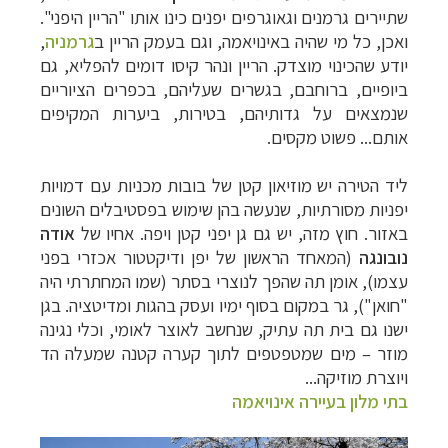
שתיירים גרמנים וגאוגרפים יפנים כינו אותו "הריין היפני".
ואכן, כל מי שהיה באינויאמה, וגם בעמק הריין ב
גרמניה
,
יודע שהכינוי מוצדק. הריין
ונהר קיסו דומי
ם להפליא, גם
ביופיים, ברוחבם, בגשרים שעליהם, בכפרים הציוריים
שנמצאים על גדותיהם, בטירות, ביערות המקיפים
אותם... פשוט מקסים.
ליד הטירה יש מוזיאון קטן של בובות מכניות עם דמויות
יפניות מסורתיות, שנעשה בהן שימוש בפסטיבלים השונים
באזור. חוץ מזה, יש גם גן יפני קטן ויפה. אחיו של
אודה
נובונגה
(המאחד הראשון של יפן ודיקטטור אכזרי בפני
עצמו), אומן תה שהפך לנוצרי בסתר (שמו המחתרתי היה
"חואן"), גר במקום בסוף ימיו ועסק בהגות ומדי
טציה. בגן
ישנו גם בית תה עתיק, שנחשב לאוצר לאומי, וכלי נגינה
מוזר – מים שמטפטפים לתוך קערה קטנה שמעלה הד
ויוצרת מוזיקה
...
בתי מלון בעיירה אינויאמה