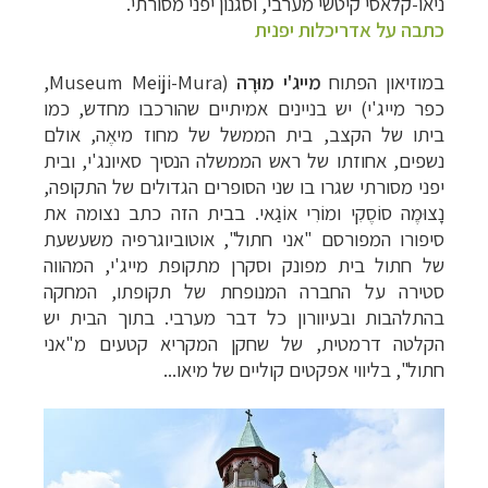
ניאו-קלאסי קיטשי מערבי, וסגנון יפני מסורתי.
כתבה על אדריכלות יפנית
במוזיאון הפתוח
מייג'י מוּרָה
(
Museum Meiji-Mura,
כפר מייג'י) יש בניינים אמיתיים שהורכבו מחדש, כמו
ביתו של הקצב, בית הממשל של מחוז מיאֶה, אולם
נשפים, אחוזתו של ראש הממשלה הנסיך סאיונג'י, ובית
יפני מסורתי שגרו בו שני הסופרים הגדולים של התקופה,
נָצוּמֶה סוֹסֶקִי ומוֹרִי אוֹגַאי. בבית הזה כתב נצומה את
סיפורו המפורסם "אני חתול", אוטוביוגרפיה משעשעת
של חתול בית מפונק וסקרן מתקופת מייג'י, המהווה
סטירה על החברה המנופחת של תקופתו, המחקה
תכנון
טיולים למזרח הרחוק
לחצו לרשימת יעדים »
בהתלהבות ובעיוורון כל דבר מערבי. בתוך הבית יש
תכנון
טיולים לפולינזיה הצרפתית
לחצו לפרטים »
הקלטה דרמטית, של שחקן המקריא קטעים מ"אני
תכנון
טיולים לאוסטרליה וניו זילנד
לחצו לרשימת
חתול", בליווי אפקטים קוליים של מיאו
...
ההצעות »