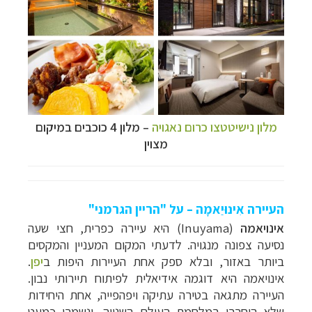
מלון נישיטטצו כרום נאגויה
–
מלון 4 כוכבים במיקום
מצוין
העיירה אִינוּיַאמָה – על "הריין הגרמני"
אינויאמה
(Inuyama) היא
עיירה כפרית, חצי שעה
נסיעה צפונה מנגויה. לדעתי המקום המעניין והמקסים
ביותר באזור, ובלא ספק אחת העיירות היפות ב
יפן
.
אינויאמה היא דוגמה אידיאלית לפיתוח תיירותי נבון.
העיירה מתגאה בטירה עתיקה ויפהפייה, אחת היחידות
שלא הוחרבו במלחמת העולם השנייה, ונשמרו כמעט