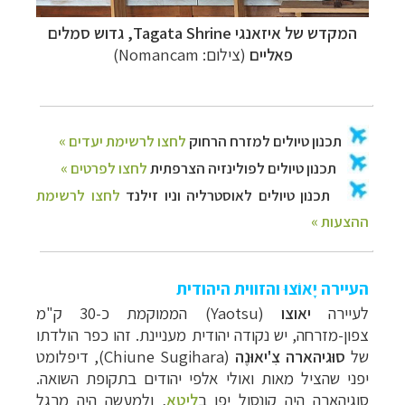
המקדש של איזאנגי
Tagata Shrine
, גדוש סמלים
פאליים
(צילום: Nomancam)
העיירה יָאוֹצוּ והזווית היהודית
לעיירה
יאוצו
(
Yaotsu) הממוקמת כ-30 ק"מ
צפון-מזרחה, יש נקודה יהודית מעניינת. זהו כפר הולדתו
של
סוּגיהארה צִ'יאוּנֶה
(Chiune Sugihara), דיפלומט
יפני שהציל מאות ואולי אלפי יהודים בתקופת השואה.
סוגיהארה היה קונסול יפן ב
ליטא
, ולמעשה היה מרגל