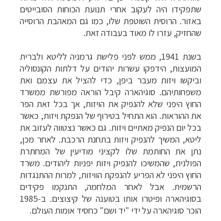
שתפקידו היה לעקוב אחרי תנועת הכוחות הסובייטים
באזור. הרוסית השוטפת שלו, כמו גם המאהבת הרוסייה
שהחזיק, עזרו לו מאוד בעבודה זאת.
בשנת 1941, ממש לפני פלישת גרמניה לליטא ולברית
המועצות, הידפקו עשרות יהודים על דלתות הקונסוליה
וביקשו ויזות מעבר ביפן, כדי להציל את עצמם ואת
משפחותיהם. סוגיהארה קיבל הוראה מפורשת ממשרד
החוץ היפני שלא להנפיק את הויזות, אך בכל זאת הפר
את ההוראות. הוא התחיל בטירוף של הנפקת ויזות, כאשר
בכל יום הנפיק מאתיים ויזות. גם כאשר נצטווה לעזוב את
ליטא, המשיך להנפיק ויזות בתחנת הרכבת. לאחר מכן,
נתן את החותמת שלו לקציני מודיעין של המחתרת
הפולנית, שהמשיכו להנפיק ויזות יפניות ליהודים. משרד
החוץ היפני לא הפריע להנפקת הוויזות, למרות ההתנגדות
הרשמית. אבל לאחר המלחמה, התנקמו פקידים
בסוגיהארה ופיטרו אותו בטוענה של קיצוצים. ב-1985
הוכר סוגיהארה על ידי "יד ושם" כחסיד אומות העולם
.