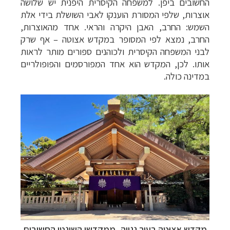
החשובים ביפן. למשפחה הקיסרית היפנית יש שלושה
אוצרות, שלפי המסורת הוענקו לאבי השושלת בידי אלת
השמש: החרב, האבן היקרה והראי. אחד מהאוצרות,
החרב, נמצא לפי המסופר במקדש אצוטה – אף שרק
לבני המשפחה הקיסרית ולכוהנים ספורים מותר לראות
אותו. לכן, המקדש הוא אחד המפורסמים והפופולריים
במדינה כולה
.
מקדש אצוּטָה
בעיר נגויה,
ממקדשי השינטו החשובים