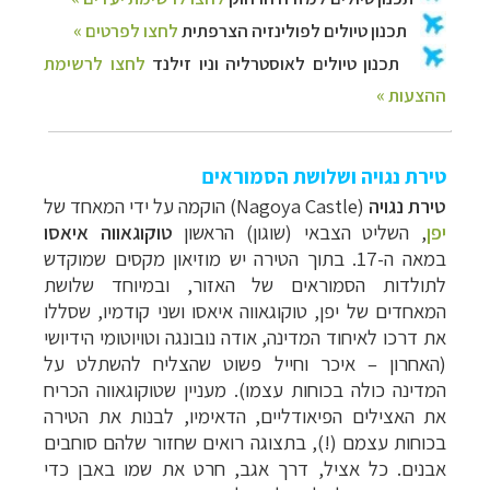
טירת נגויה ושלושת הסמוראים
טירת נגויה
(Nagoya Castle) הוקמה על ידי המאחד של
יפן
, השליט הצבאי (שוגון) הראשון
טוקוגאווה איאסו
במאה ה-17. בתוך הטירה יש מוזיאון מקסים שמוקדש
לתולדות הסמוראים של האזור, ובמיוחד שלושת
המאחדים של יפן, טוקוגאווה איאסו ושני קודמיו, שסללו
את דרכו לאיחוד המדינה, אודה נובונגה וטויוטומי הידיושי
(האחרון – איכר וחייל פשוט שהצליח להשתלט על
המדינה כולה בכוחות עצמו). מעניין שטוקוגאווה הכריח
את האצילים הפיאודליים, הדאימיו, לבנות את הטירה
בכוחות עצמם (!), בתצוגה רואים שחזור שלהם סוחבים
אבנים. כל אציל, דרך אגב, חרט את שמו באבן כדי