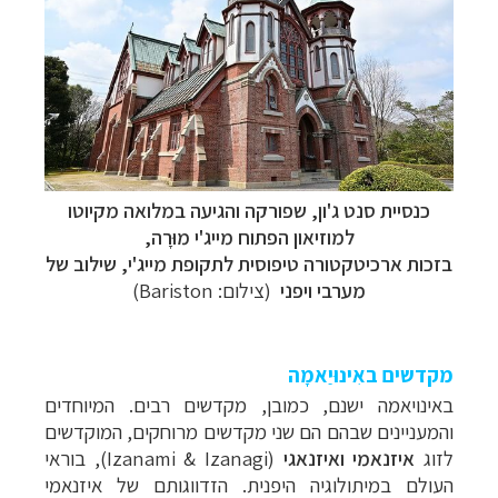
כנסיית סנט ג'ון,
שפורקה והגיעה במלואה מקיוטו
ל
מוזיאון הפתוח מייג'י מוּרָה
,
בזכות ארכיטקטורה טיפוסית לתקופת מייג'י, שילוב של
מערבי ויפני
(צילום: Bariston)
מקדשים באִינוּיַאמָה
באינויאמה ישנם, כמובן, מקדשים רבים. המיוחדים
והמעניינים שבהם הם שני מקדשים מרוחקים, המוקדשים
לזוג
איזנאמי ואיזנאגי
(Izanami & Izanagi), בוראי
העולם במיתולוגיה היפנית. הזדווגותם של איזנאמי