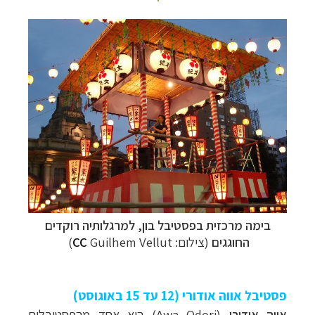
בימה מרכזית בפסטיבל בון, למרגלותיה רוקדים
החוגגים
(צילום:
Guilhem Vellut
CC
)
פסטיבל אווה אודורי (12 עד 15 באוגוסט)
אווה אודורי
(Awa Odori) הוא
אחד מהפסטיבלים