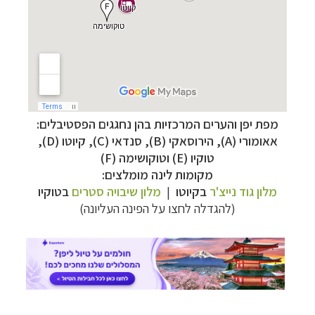
מפת יפן והערים המרכזיות בהן נחגגים הפסטיבלים:
–
מסלולים מוכנים ב-11 יעדים
לחצו לבחירת המסלול
אאומורי (A), הירוסאקי (B), סנדאי (C), קיוטו (D),
המתאים לכם »
טוקיו (E) וטוקושימה (F)
–
מעטפת לוגיסטית מלאה: מלונות, רכב ופעילויות
מקומות לינה מומלצים:
לחצו למידע נוסף »
מלון גוד נייצ'ר
בקיוטו
|
מלון שיבויה סטרים
בטוקיו
–
מערכת ניווט חכמה וליווי לאורך כל הדרך
לחצו
(להגדלה לחצו על הפינה העליונה)
להסבר על השירות »