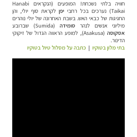
חוויה בלתי נשכחת!
המופעים (הנקראים
Hanabi
Taikai
) נערכים בכל רחבי
יפן
לקראת סוף יולי, והן
החגיגות של כבאי האש. בשבת האחרונה של יולי נוהרים
מיליוני אנשים לנהר
סומידה
(Sumida)
שברובע
אסקוסה
(Asakusa),
למופע הראווה הגדול של זיקוקי
הדינור.
בתי מלון בטוקיו
|
כתבה על מסלול טיול בטוקיו