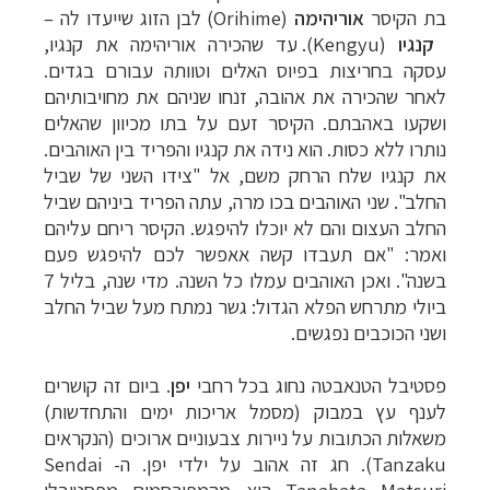
בת הקיסר
אוריהימה
(Orihime) לבן הזוג שייעדו לה
–
קנגיו
(Kengyu). עד שהכירה אוריהימה את קנגיו,
עסקה בחריצות בפיוס האלים וטוותה עבורם בגדים.
לאחר שהכירה את אהובה, זנחו שניהם את מחויבותיהם
ושקעו באהבתם. הקיסר זעם על בתו מכיוון שהאלים
נותרו ללא כסות. הוא נידה את קנגיו והפריד בין האוהבים.
את קנגיו שלח הרחק משם, אל "צידו השני של שביל
החלב". שני האוהבים בכו מרה, עתה הפריד ביניהם שביל
החלב העצום והם לא יוכלו להיפגש. הקיסר ריחם עליהם
ואמר: "אם תעבדו קשה אאפשר לכם להיפגש פעם
בשנה". ואכן האוהבים עמלו כל השנה. מדי שנה, בליל 7
ביולי מתרחש הפלא הגדול: גשר נמתח מעל שביל החלב
ושני הכוכבים נפגשים.
פסטיבל הטנאבטה נחוג בכל רחבי
יפן
. ביום זה קושרים
לענף עץ במבוק (מסמל אריכות ימים והתחדשות)
משאלות הכתובות על ניירות צבעוניים ארוכים (הנקראים
Tanzaku). חג זה אהוב על ילדי יפן. ה-
Sendai