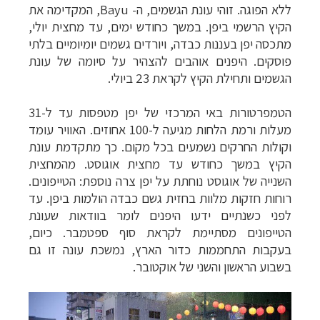
ללא הפוגה. זוהי עונת הגשמים, ה- Bayu, המקדימה את
הקיץ הרשמי ביפן. במשך כחודש ימים, עד מחצית יולי,
מתכסה יפן בעננות כבדה, ויורדים גשמים יומיומיים בלתי
פוסקים. היפנים אוהבים להצהיר על סיומה של עונת
הגשמים ותחילת הקיץ לקראת 23 ביולי.
הטמפרטורות באי המרכזי של יפן מטפסות עד ל-31
מעלות ורמת הלחות מגיעה ל-100 אחוזים. האוויר עומד
וקולות החרקים נשמעים בכל מקום. כך מתקדמת עונת
הקיץ במשך כחודש עד מחצית אוגוסט. מהמחצית
השנייה של אוגוסט נוחתת על יפן צרה נוספת: הטייפונים.
רוחות חזקות מלוות בחזית גשם כבדה הולמות ביפן. עד
לפני כשנתיים ידעו היפנים לומר בוודאות שעונת
הטייפונים מסתיימת לקראת סוף ספטמבר. כיום,
בעקבות התחממות כדור הארץ, נמשכת עונה זו גם
בשבוע הראשון והשני של אוקטובר.