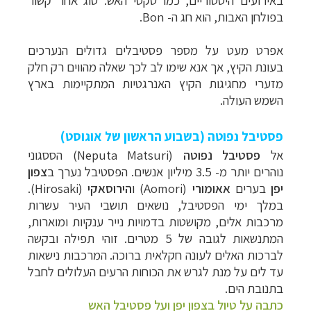
באירועים היסטוריים, כמו טקסי האש. סוג אחר קשור
בפולחן האבות, הוא חג ה- Bon.
אפרט מעט על מספר פסטיבלים גדולים הנערכים
בעונת הקיץ, אך אנא שימו לב לכך שאלה מהווים רק חלק
מזערי מחגיגות הקיץ האנרגטיות המתקיימות בארץ
השמש העולה.
פסטיבל נפוטה (בשבוע הראשון של אוגוסט)
אל
פסטיבל נפוטה
(Neputa Matsuri) הססגוני
נוהרים
יותר מ- 3.5 מיליון אנשים. הפסטיבל נערך ב
צפון
יפן
בערים
אאומורי
(Aomori) ו
הירוסאקי
(Hirosaki).
במלך ימי הפסטיבל, נושאים תושבי העיר עשרות
מרכבות אלים, מקושטות בדמויות נייר ענקיות ומוארות,
המתנשאות לגובה של 5 מטרים. זוהי תפילה ובקשה
לברכות האלים לעונה חקלאית ברוכה. המרכבות נישאות
עד לים על מנת לגרש את הכוחות הרעים העלולים לחבל
בתנובת הים.
כתבה על טיול בצפון יפן ועל פסטיבל האש