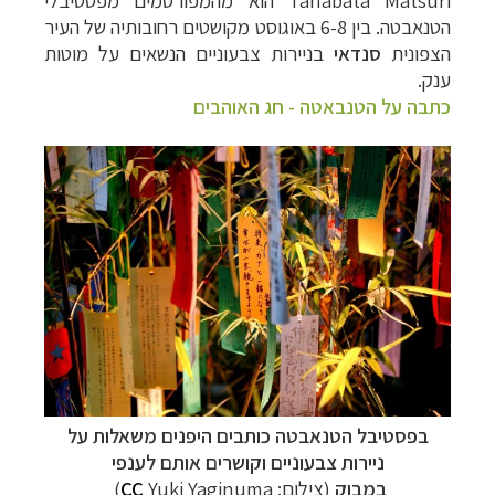
Tanabata Matsuri הוא מהמפורסמים מפסטיבלי
הטנאבטה. בין 6-8 באוגוסט מקושטים רחובותיה של העיר
הצפונית
סנדאי
בניירות צבעוניים הנשאים על מוטות
ענק.
כתבה על הטנבאטה - חג האוהבים
בפסטיבל הטנאבטה כותבים היפנים משאלות על
ניירות צבעוניים וקושרים אותם לענפי
במבוק
(צילום:
Yuki Yaginuma
CC
)