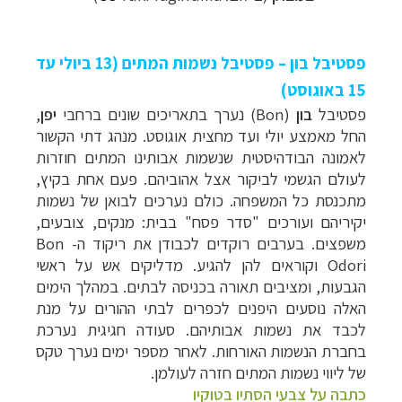
פסטיבל בון – פסטיבל נשמות המתים (13 ביולי עד
15 באוגוסט)
פסטיבל
בון
(Bon)
נערך בתאריכים שונים ברחבי
יפן
,
החל מאמצע יולי ועד מחצית אוגוסט. מנהג דתי הקשור
לאמונה הבודהיסטית שנשמות אבותינו המתים חוזרות
לעולם הגשמי לביקור אצל אהוביהם. פעם אחת בקיץ,
מתכנסת כל המשפחה. כולם נערכים לבואן של נשמות
יקיריהם ועורכים "סדר פסח" בבית: מנקים, צובעים,
משפצים. בערבים רוקדים לכבודן את ריקוד ה- Bon
Odori וקוראים להן להגיע. מדליקים אש על ראשי
הגבעות, ומציבים תאורה בכניסה לבתים. במהלך הימים
האלה נוסעים היפנים לכפרים לבתי ההורים על מנת
לכבד את נשמות אבותיהם. סעודה חגיגית נערכת
בחברת הנשמות האורחות. לאחר מספר ימים נערך טקס
של ליווי נשמות המתים חזרה לעולמן.
כתבה על צבעי הסתיו בטוקיו