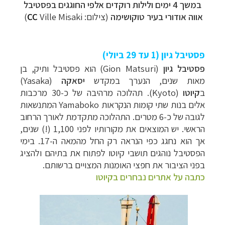
במשך 4 ימים ולילות רוקדים אלפי החוגגים בפסטיבל
אווה אודורי בעיר טוקושימה
(צילום:
Ville Misaki
CC
)
פסטיבל גיון (1 עד 29 ביולי)
פסטיבל גיון
(Gion Matsuri) הוא פסטיבל
ותיק, בן
מאות שנים, הנערך במקדש
יסאקה
(Yasaka)
ב
קיוטו
(Kyoto)
. תהלוכה מרהיבה של כ-30 מרכבות
אלים בנות שתי קומות הנקראות Yamaboko המתנשאות
לגובה של כ-6 מטרים. התהלוכה מתקדמת לאורך הרחוב
הראשי. יש המוצאים את מקורותיו לפני 1,100
(!)
שנים,
אך הוא נחגג כפי הנראה רק החל מהמאה ה-17. בימי
הפסטיבל נוהגים תושבי קיוטו לפתוח את בתיהם ולהציג
בפני הציבור את חפצי האומנות המצויים ברשותם.
כתבה על אתרים נבחרים בקיוטו