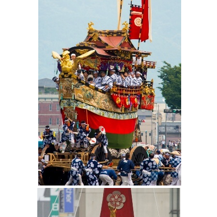
–
מסלולים מוכנים ב-11 יעדים
לחצו לבחירת המסלול
המתאים לכם »
–
מעטפת לוגיסטית מלאה: מלונות, רכב ופעילויות
לחצו למידע נוסף »
–
מערכת ניווט חכמה וליווי לאורך כל הדרך
לחצו
להסבר על השירות »