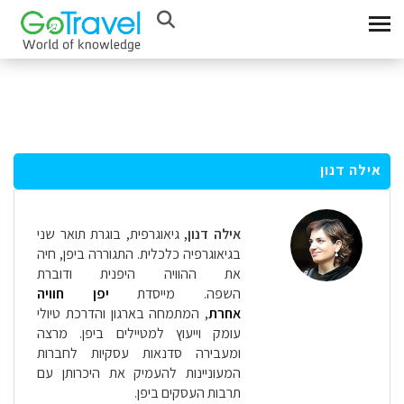
אילה דנון
אילה דנון,
גיאוגרפית, בוגרת תואר שני
בגיאוגרפיה כלכלית. התגוררה ביפן, חיה
את ההוויה היפנית ודוברת
השפה. מייסדת
יפן חוויה
אחרת
,
המתמחה בארגון והדרכת טיולי
עומק וייעוץ למטיילים ביפן. מרצה
ומעבירה סדנאות עסקיות לחברות
המעוניינות להעמיק את היכרותן עם
תרבות העסקים ביפן.