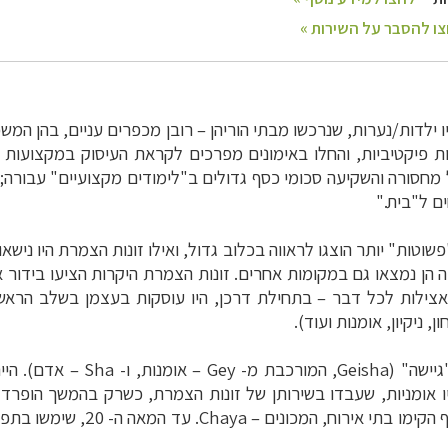
ו ילדות/נערות, שנרכשו מבתי הוריהן
–
רובן מכפרים עניים, בהן המשפ
ת פיקטיביות, והחלו באימונים מפרכים לקראת העיסוק במקצועות 
מחסורה והשקיעה סכומי כסף גדולים ב"לימודים מקצועיים" עבורה
ים ל"בית
".
שוטות" יותר הוצגו לראווה בכלוב גדול, ואילו זונות הצמרת היו נישא
רה הן נמצאו גם במקומות אחרים.
זונות הצמרת היקרות הציעו בידור אי
י אצילות לכל דבר – בתחילת דרכן, היו עוסקות בעצמן בשלב הראשו
 ניקיון, אומנות ועוד).
מי שהייתה מופקדת על תחום האומ
ו אומניות, שעבדו בשירותן של זונות הצמרת, כשרק בהמשך הופרד 
אירועים משל עצמן, ללא קשר לזונ