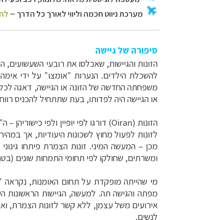
סיפורה של גיישה
הזונות והגיישות, שאכלסו את רובעי השעשועים, הי
להשכלת הילדים. הנערות "אומצו" על ידי אימהו
משפחתה החדשה של הזונה או הגיישה, דאגה לכל 
או הגיישה היה לפדותו, בעת שתתחיל להכניס רווח
הזונות
(Oiran)
דורגו לפי יופיין ולפי כישוריהן
–
ה"פ
לזונות לפעול מחוץ לשכונות היעודיות, אך במהי
מכן – המעשה המיני. זונות הצמרת פיתחו גינונ
ומשרתים, שחולקו לפי תחומי התמחות שונים (בטחון,
מפתה והגישה תה. למעשה, הגיישות הראשונות הי
לנשים.