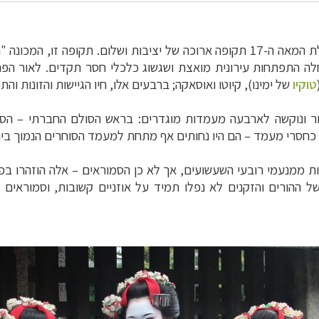
השוגון לבית טוקוגאוו'ה הצליח להביא ליפן בתחילת המאה ה-17 תקופה ארוכה של יצי
ה מ-260 שנים, במהלכן חלה התפתחות עירונית מואצת ושגשוג כלכלי חסר תקדי
טוקיו
של ימינו), קיוטו ואוסאקה; ברבעים אלו, חיו הגיישות והזונות ו
ר ונוקשה לארבעה מעמדות מוגדרים:
בראש הסולם החברתי
–
הסמ
ו כחסרי מעמד
–
הם היו נחותים אף מתחת למעמד הסוחרים הנמוך ביו
נות ממנעמי רובעי השעשועים, אך לא כן הסמוראים
–
אלה הוזהרו בפי
 ההורים והזקנים לא נפלו תמיד על אוזניים קשובות, וסמוראים 