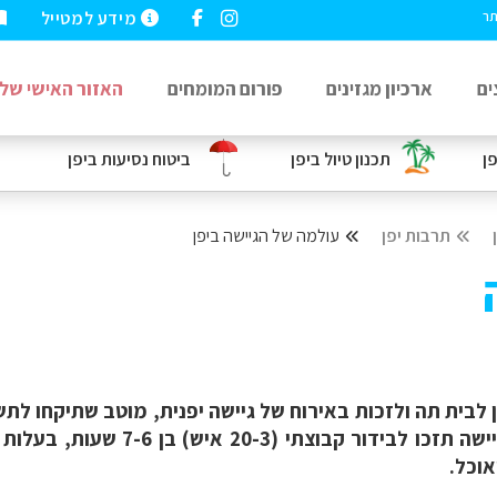
מידע למטייל
תר
ים
ארכיון מגזינים
פורום המומחים
האזור האישי שלי
פן
תכנון טיול ביפן
ביטוח נסיעות
ביפן
תרבות יפן
עולמה של הגיישה ביפן
לבית תה ולזכות באירוח של גיישה יפנית, מוטב שתיקחו לת
ידי איש קשר יפני מכובד. בערב ביל
אוכל.