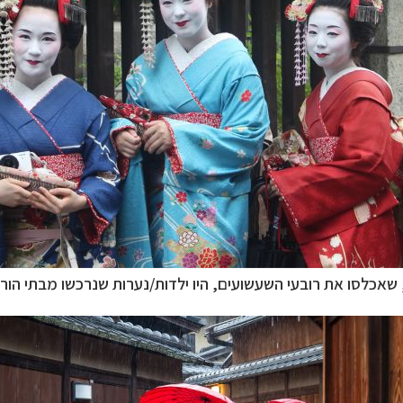
, שאכלסו את רובעי השעשועים, היו ילדות/נערות שנרכשו מבתי הור
–
ם
לחצו לבחירת המסלול המתאים לכם »
–
מלאה: מלונות, רכב ופעילויות
לחצו למידע נוסף »