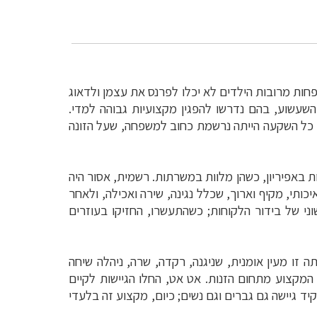
חות מרובות הילדים לא יכלו לפרנס את עצמן ולדאוג
השעשוע, בהם נדרשו להפגין מקצועיות גבוהה למדי.
; כל השקעה הייתה נרשמת כחוב למשפחה, שעל הזונה
ות באפיריון, כשהן מלוות במשרתות. רשמית, אסור היה
כותי, מקיף וארוך, שכלל נגינה, שירה ואכילה, ולאחר
ני של בידור הלקוחות; כשהתעשרו, החזיקו בעוזרים
נות, נקראה "גיישה" (Geisha, המורכבת מ- Gey – אומנות, ו- Sha – אדם). הייתה זו מעין אומנית, שניגנה, רקדה, שרה, ניהלה שיחה
המקצוע מתחום הזנות. אט אט, החלו הגיישות לקיים
ות הצמרת, ואף הקימו בתי אירוח, המכונים – Chaya. עד המאה ה- 20, שימשו בתפקיד גיישה גם גברים וגם נשים; כיום, מקצוע זה בלעדי