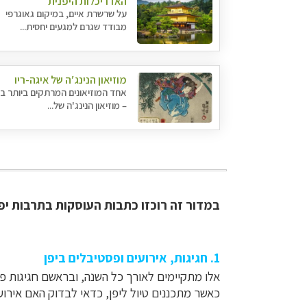
האדריכלות היפנית
על שרשרת איים, במיקום גאוגרפי
מבודד שגרם למגעים יחסית...
מוזיאון הנינג′ה של איגה-ריו
אחד המוזיאונים המרתקים ביותר בי
– מוזיאון הנינג'ה של...
במדור זה רוכזו כתבות העוסקות בתרבות יפן
1. חגיגות, אירועים ו
פסטיבלים ביפן
אלו מתקיימים לאורך כל השנה, ובראשם חגיגות פ
כאשר מתכננים טיול ליפן, כדאי לבדוק האם אירוע