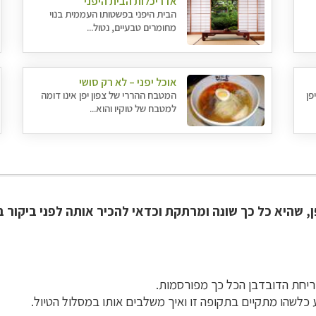
אדריכלות הבית היפני
הבית היפני בפשטותו העממית בנוי
מחומרים טבעיים, נטול...
אוכל יפני – לא רק סושי
פן
המטבח ההררי של צפון יפן אינו דומה
למטבח של טוקיו והוא...
, שהיא כל כך שונה ומרתקת וכדאי להכיר אותה לפני ביקור 
ריחת הדובדבן הכל כך מפורסמות.
 כלשהו מתקיים בתקופה זו ואיך משלבים אותו במסלול הטיול.