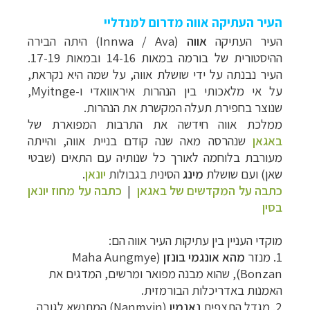
העיר העתיקה אווה מדרום למנדליי
העיר העתיקה
אווה
(Innwa / Ava) היתה
הבירה
ה
היסטורית של בורמה במאות 14-16 ובמאות 17-19.
העיר נבנתה על ידי שושלת אווה, על שמה היא נקראת,
על אי מלאכותי בין הנהרות איראוואדי ו-
Myitnge
,
שנוצר בחפירת תעלה המקשרת את הנהרות.
ממלכת אווה חידשה את התרבות המפוארת של
באגאן
שנהרסה מאה שנה קודם בניית אווה,
והייתה
מעורבת בלוחמה לאורך כל שנותיה עם התאים (שבטי
שאן) ועם שושלת
מינג
הסינית בגבולות
יונאן
.
כתבה על המקדשים של באגאן
|
כתבה על מחוז יונאן
בסין
מוקדי העניין בין עתיקות העיר אווה הם:
1.
מנזר
מהא אונגמי בונזן
(
Maha Aungmye
Bonzan
),
ש
הוא מבנה מפואר ומרשים, המדגים את
האמנות באדריכלות הבורמזית.
2.
מגדל
התצפית
נאנמין
(Nanmyin) המ
תנשא לגובה