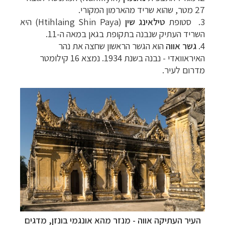
27 מטר, שהוא שריד מהארמון המקורי.
3.
סטופת
טילאינג שין
(Htihlaing Shin Paya)
היא
השריד העתיק שנבנה בתקופת בגאן במאה
ה-11.
4.
גשר
אווה
הוא הגשר הראשון שחצה את נהר
האיראוואדי - נבנה בשנת 1934. נמצא 16 קילומטר
מ
דרום לעיר.
העיר העתיקה אווה - מנזר מהא אונגמי בונזן, מדגים