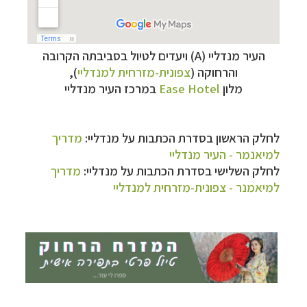
העיר מנדליי (A) ויעדים לטיול בסביבתה הקרובה
והרחוקה (
צפונית-מזרחית למנדליי
),
מלון
Ease Hotel
במרכז העיר מנדליי
תכנון
טיולים למזרח הרחוק
לחצו לרשימת יעדים »
לחלק הראשון
בסדרת הכתבות
על מנדליי:
מדריך
תכנון
טיולים לפולינזיה הצרפתית
לחצו לפרטים »
למיאנמר - העיר מנדליי
תכנון
טיולים לאוסטרליה וניו זילנד
לחצו לרשימת
לחלק השלישי
בסדרת הכתבות
על מנדליי:
מדריך
ההצעות »
למיאמנר - צפונית-מזרחית למנדליי