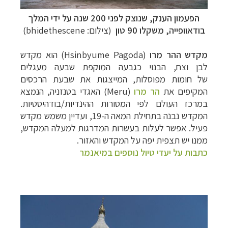
הפעמון הענק, שנוצק לפני 200 שנה על ידי המלך
תכנון
טיולים למזרח הרחוק
לחצו לרשימת יעדים »
בודאוופייה, משקלו 90 טון
(צילום: bhidethescene)
תכנון
טיולים לפולינזיה הצרפתית
לחצו לפרטים »
תכנון
טיולים לאוסטרליה וניו זילנד
לחצו לרשימת
מקדש ההר מרו
(Hsinbyume Pagoda)
הוא מקדש
ההצעות »
לבן וצח, הבנוי כגבעה המוקפת שבעה מעגלים
של
חומות מפוסלות, המייצגות את שבעת הרכסים
המקיפים את
הר
מרו
(
Meru
)
האגדי בטנזניה,
הנמצא
במרכז
העולם לפי המסורות ההינדיות/בודהיסטיות.
המקדש נבנה בתחילת המאה ה-19, ועדיין משמש מקדש
פעיל. אפשר לעלות בעשרות המדרגות
למעלה המקדש,
ממנו יש תצפית יפה על המקדש והאזור.
כתבות על יעדי טיול נוספים במיאנמר