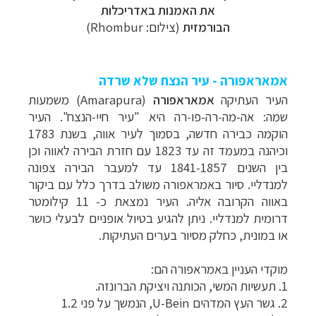
את האמנות באדריכלות
הבורמזית
(צילום:
Rhombur
)
אמאראפורה - עיר הנצח שלא שרדה
העיר העתיקה
אמאראפורה
(Amarapura)
משמעות
שמה: אה-מה-רה-פו-רה היא "עיר חיי-הנצח".
העיר
הוקמה
כבירה חדשה, בסמוך לעיר אווה, בשנת 1783
וכיהנה במעמד זה עד 1823 עם חזרת הבירה לאווה וכן
בין השנים 1841-1857 עד למעבר הבירה צפונה
למנדליי.
סיור
באמראפורה משולב בדרך כלל עם ביקור
באווה הקרובה אליה.
העיר
נמצאת כ- 11 קילומטר
דרומית למנדליי. ניתן להגיע בטיול אופניים לבעלי כושר
או במונית, כחלק
מסיור בערים העתיקות.
מוקדי העניין באמראפורה הם:
1.
תעשיות המשי, הכותנה ויציקת הברונזה.
2.
גשר
העץ המדהים
U-Bein
,
הנמשך על פני 1.2