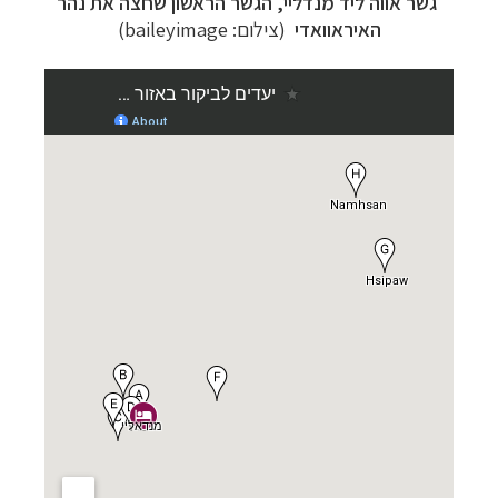
גשר אווה ליד מנדליי, הגשר הראשון שחצה את נהר
האיראוואדי
(צילום: baileyimage)