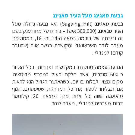
גבעת סאגינג מעל העיר סאגינג
גבעת סאגינג
(Sagaing Hill) היא
גבעה
גדולה מעל
העיר
סגאינג
(300,000 איש)
–
בירתו של מחוז ענק בשם
זה ובירתה של בורמה במאה ה-14 וה- 18
, הממוקמת
מעבר לנהר האיראוואדי ומקושרת בגשר אווה (שהוזכר
קודם)
למנדליי.
הגבעה
עצמה מנוקדת במקדשים ופגודות. בכל האזור
כ-600 מנזרים, אשר חלקם פעיל כמרכזי מדיטציה.
מקום מצוין לבלות בו יום, כשהאתגר הגדול הוא לראות
אם תצליחו לספור את כל המדרגות
שטיפסתם. הנוף
מהפסגה שווה כל אחת מהן.
נמצאת
20
קילומטר
דרום-מערבית למנדליי, מעבר לנהר.