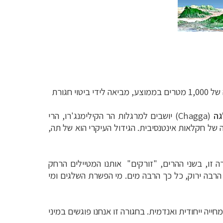
המייחד את שני ההרים הוא השילוב של מיקומם סמוך לקו המשווה (הרים משוונים) וגובהם הרב, הגורמים לכך שכל עלייה של 1,000 מטרים בממוצע, מביאה לידי ביטוי חגורת
גה
(Chagga) יושבים למרגלות הר הקילימנג'רו, הרי
גורה של חקלאות אינטנסיבית. הגידול העיקרי הוא של תה,
ה זו, בשני ההרים, "זורקים" אותנו המטיילים הרחק
 הרבה ירוק, כל כך הרבה מים. מי הפשרת השלגים ומי
ייה ייחודית ואנדמית. בחגורה זו אנחנו פוגשים במיני