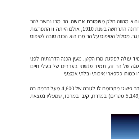
שמורת ארושה
. הר מרו נחשב להר
געש חרוטי פעיל, אם כי באלפי השנים האחרונות לא נרשמה שם שום התפרצות דרמטית. אם נדייק, אז ההתפרצות האחרונה התרחשה בשנת 1910, אולם הייתה זו התפרצות
ר. מסלול הטיפוס על הר מרו הוא הכנה טובה לטיפוס
י תמיד עולה לפסגת מרו הקטן. מעין הכנה הדרגתית לפני
פסגה של הר זה, תמיד פגשתי בעדרים של בעלי חיים
 כמוהו כספארי איכותי ובלתי אמצעי.
הוא ההר הגבוה בעולם שעומד בזכות עצמו ולא מהווה עוד פסגה כחלק מרכס הרים. ההר פשוט מתרומם לו לגובה של 4,600 מעל הרמה בה
מזרח,
קיבו
במרכז, שמעליו נמצאת