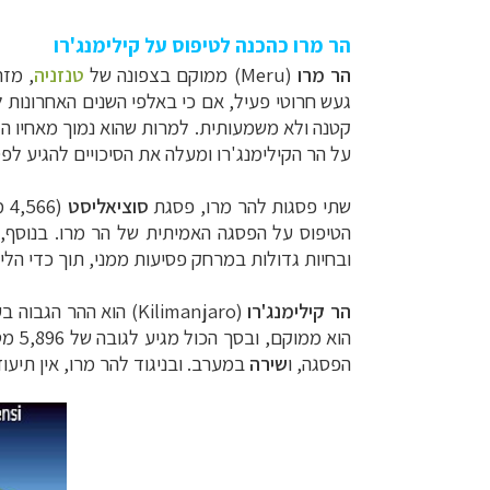
הר מרו כהכנה לטיפוס על קילימנג'רו
הר מרו
(
Meru
)
ממוקם בצפונה של
טנזניה
, מזרחית לבק
קטנה ולא משמעותית. למרות שהוא נמוך מאחיו הג
על הר הקילימנג'רו ומעלה את הסיכויים להגיע לפ
שתי פסגות להר מרו, פסגת
סוציאליסט
(4,566 מטרים) ופסגת
הטיפוס על הפסגה האמיתית של הר מרו. בנוסף, 
ובחיות גדולות במרחק פסיעות ממני, תוך כדי הל
הר קילימנג'רו
(
Kilimanjaro
)
הוא ממוקם, ובסך הכול מגיע לגובה של 5,896 מטרים (Uhuru peak). להר שלושה מוקדי התפרצות רדומים:
הפסגה, ו
שירה
במערב. ובניגוד להר מרו, אין תיעוד