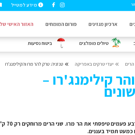
מידע למטייל
תר
ים
ארכיון מגזינים
פורום המומחים
האזור האישי שלי
טיולים מומלצים
ביטוח נסיעות
 הרים
יעדי טרקים באפריקה
טנזניה: טרק להר מרו והקילימנג'רו
הר קילימנג'רו –
שונים
שש פעמים
 כמעט תמיד בעננים.