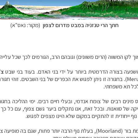
חתך הרי טנזניה במבט מדרום לצפון
(מקור: נאס"א)
ושפעה בצורה הדרמטית ביותר על ידי בני האדם. בעוד בני שבט
צ'
(Meru). בחגורה זו ניתן לפגוש את הכפרים של בני השבטים. זוהי ח
לכל תא משפחתי.
 מינים רבים של צומח אנדמי, ובעלי חיים רבים. ימי ההליכה בחגור
יקה של סוואנות. ובכל זאת, אנו נתקלים ביער גשם צפוף, עם כל כך
 ייחודית זו להתקיים במקום שלא היינו מצפים לפגוש.
ת בור (
Moorland
), בעלת נוף הרבה יותר פתוח, שגם בה מופיעה צמח
זוטיים
לחצו לרשימת יעדים »