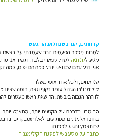
קרחונים, יער גשם ולוע הר געש
למרות מספר הפעמים הרב שעמדתי על ראשם של ש
מגיע ל
טנזניה
לטיול ספארי בלבד, תמיד אני מח
אני יודע שהם שם ואני יודע כמה הם יפים, כמה זק
שני אחים, ולכל אחד אופי משלו.
קילימנג'רו
הגדול עומד זקוף וגאה, דומה שאינו 
לו ההר הגבוה ביבשת, הר שאת ראשו מעטרים להם
הר מרו
, כדרכם של הקטנים יותר, מתאמץ יותר, מ
בחובו אלמנטים מפתיעים לאלו שמבקרים בו בפעם 
שהתאמץ והגיע לפסגתו.
כתבה על מסע נשי לפסגת הקילימנג'רו